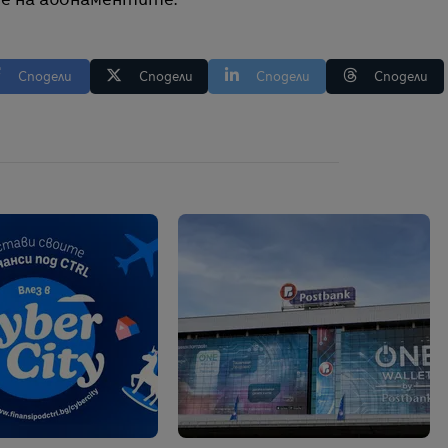
не на абонаментите.
Сподели
Сподели
Сподели
Сподели