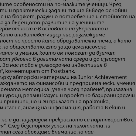
вите особености на по-малките ученици. Чрез
ти и практически задачи тя ще въведе основни
не на бюджет, разумно потребление и стойност на
а за бъдещото развитие на учениците.
а грамотност е в основата на увереното и
 Като иновативен лидер ние разглеждаме
ост не просто като образователна тема, а като
 на обществото. Ето защо целенасочено
нания и умения, които им помагат да вземат
рат уверено в дигиталната среда и да изградят
 За нас това е дългосрочна инвестиция в
о“
, коментират от Postbank.
ърху авторски материали на Junior Achievement
граждането на финансови и предприемачески умения
дената методика „учене чрез правене“, прилагана
и уроци, реални казуси и проектно базирани задачи
 принципи, но и ги прилагат на практика,
ислене, анализ на информация, работа в екип и
, но и да надградим прекрасното си партньорство с
ия“. След безспорния успех на пилотната ни
етап сега обръщаме внимание на най-