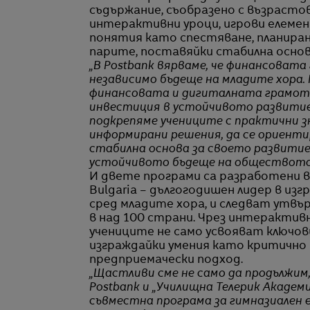
съдържание, съобразено с възрасто
интерактивни уроци, игрови елемен
понятия като спестяване, планира
парите, поставяйки стабилна основ
„В Postbank вярваме, че финансоват
независимо бъдеще на младите хора.
финансовата и дигиталната грамотн
инвестиция в устойчивото развитие
подкрепяме учениците с практични з
информирани решения, да се ориенти
стабилна основа за своето развитие.
устойчивото бъдеще на обществот
И двете програми са разработени в
Bulgaria – дългогодишен лидер в из
сред младите хора, и следват утвър
в над 100 страни. Чрез интерактивн
учениците не само усвояват ключови
изграждайки умения като критично м
предприемачески подход.
„Щастливи сме не само да продължим
Postbank и „Училищна Телерик Академ
съвместна програма за гимназиален 