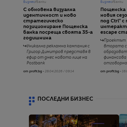
Бизнес
/
Банки
Бизнес
/
Банки
С обновена визуална
Пощенска
идентичност и ново
новия сез
стратегическо
под Ctrl“ 
позициониране Пощенска
интеракти
банка посреща своята 35-а
escape ст
годишнина
Проектът 
Уникална рекламна кампания с
втората с
Григор Димитров представя в
образоват
ефир от днес новото лице на
финансова
Postbank
отговорно
от profit.bg -
28.04.2026 / 09:14
от profit.bg -
16.
ПОСЛЕДНИ БИЗНЕС