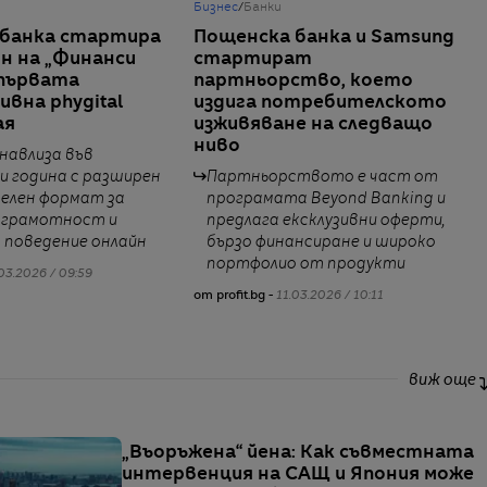
Бизнес
/
Банки
 банка стартира
Пощенска банка и Samsung
он на „Финанси
стартират
с първата
партньорство, което
вна phygital
издига потребителското
ая
изживяване на следващо
ниво
навлиза във
и година с разширен
Партньорството е част от
елен формат за
програмата Beyond Banking и
 грамотност и
предлага ексклузивни оферти,
 поведение онлайн
бързо финансиране и широко
портфолио от продукти
03.2026 / 09:59
от profit.bg -
11.03.2026 / 10:11
виж още
„Въоръжена“ йена: Как съвместната
интервенция на САЩ и Япония може