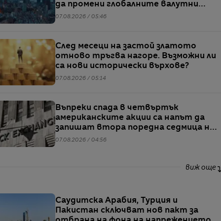
да промени глобалните валутни
пазари
07.08.2026 / 05:46
След месеци на застой златото
отново тръгва нагоре. Възможни ли
са нови исторически върхове?
07.08.2026 / 05:14
Въпреки спада в четвъртък
американските акции са напът да
запишат втора поредна седмица на
повишения
07.08.2026 / 04:56
виж още
Саудитска Арабия, Турция и
Пакистан сключват нов пакт за
отбрана на фона на напрежението