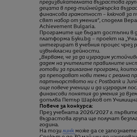
предизвикателната възрастова група
децата в пред-тийнейджърска възра
финансова грамотност – ключов за п
свят набор от умения“
, споделя Вер
Achievement Bulgaria.
Програмите ще бъдат достъпни в 
платформа Буки.bg – проект на „Уч
интегрират в учебния процес чрез р
извънкласни дейности.
„Вярваме, че за да изградим устойчив
дадем на учителите правилните инс
готови за прилагане програми, коит
да преподават нови теми с реална 
партньорството ни с Postbank и Junio
още повече ученици и да изградим п
финансови понятия до умения за взе
допълва Петър Шарков от Училищна
Повече за конкурса:
През учебната 2026/2027 г. първите
възрастова група ще получат безпл
година.
На този
линк
може да се запознаете 