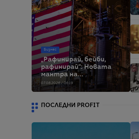
Бизнес
„Рафинирай, бейби,
рафинирай“: Новата
мантра на
енергийните
07.08.2026 / 06:19
гиганти в САЩ
ПОСЛЕДНИ PROFIT