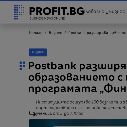
Глобално
Бизнес
Начало
Бизнес
Postbank разширява инвести
Бизнес
Postbank разширя
образованието с 
програмата „Фин
Институцията осигурява 100 безплатни аб
партньорството си с Junior Achievement Bul
ученици от 5. до 7. Клас