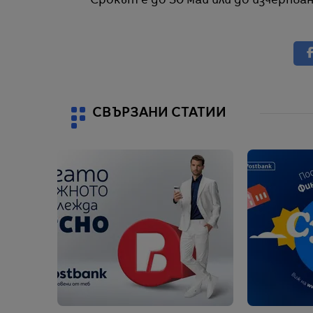
Срокът е до 30 май или до изчерпва
СВЪРЗАНИ СТАТИИ