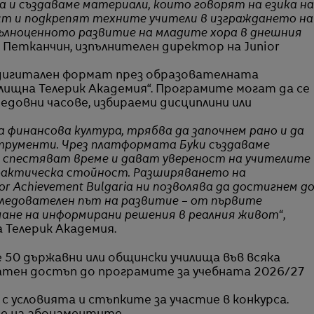
 и създаваме материали, които говорят на езика на
ст и подкрепят техните учители в изграждането на
ълноценното развитие на младите хора в днешния
а Петканчин, изпълнителен директор на Junior
дигитален формат през образователната
илищна Телерик Академия“. Програмите могат да се
едовни часове, избираеми дисциплини или
а финансова култура, трябва да започнем рано и да
трументи. Чрез платформата Буки създаваме
о спестяват време и дават увереност на учителите
практическа стойност. Разширяването на
r Achievement Bulgaria ни позволява да достигнем д
оследователен път на развитие – от първите
мане на информирани решения в реалния живот“
,
 Телерик Академия.
 50 държавни или общински училища във всяка
атен достъп до програмите за учебната 2026/27
с условията и стъпките за участие в конкурса.