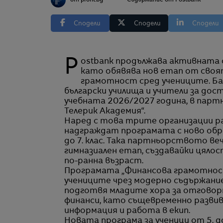
от profit.bg
Съдържание от Postbank
Сподели
Сподели
Сподели
Postbank продължава активната си роля в подкрепа на образованието в България,
като обявява нов етап от своя
грамотност сред учениците. Ба
български училища и учители за до
учебната 2026/2027 година, в партн
Телерик Академия“.
Наред с това трите организации р
надграждат програмата с ново обра
до 7. клас. Така партньорството ве
гимназиален етап, създавайки цялос
по-ранна възраст.
Програмата „Финансова грамотност“
учениците чрез модерно съдържание
подготвя младите хора за отговорн
финанси, като същевременно развив
информация и работа в екип.
Новата програма за ученици от 5. д