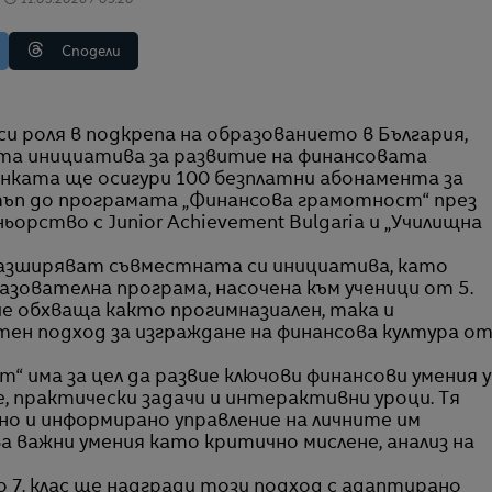
11.05.2026 / 09:20
Сподели
та инициатива за развитие на финансовата
нката ще осигури 100 безплатни абонамента за
стъп до програмата „Финансова грамотност“ през
ьорство с Junior Achievement Bulgaria и „Училищна
азширяват съвместната си инициатива, като
зователна програма, насочена към ученици от 5.
че обхваща както прогимназиален, така и
тен подход за изграждане на финансова култура о
 има за цел да развие ключови финансови умения у
, практически задачи и интерактивни уроци. Тя
о и информирано управление на личните им
а важни умения като критично мислене, анализ на
о 7. клас ще надгради този подход с адаптирано