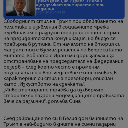
Тръмп заяви, че Израел и Ливан
ще удължат примирието с три
седмици
24.04.2026 / 04:19
Свободният стил на Тръмп при обявяването на
политики и изявления в социалните мрежи
първоначално разруши традиционните норми
на президентската комуникация, но бързо се
превърна в рутина. От началото на втория си
мандат той е вземал решения по въпроси като
митата, войната с Иран или дори заплахи за
отстраняване на председателя на Федералния
резерв – след което често е променял
позицията си и впоследствие е отстъпвал, в
характерния си стил на преговори, описван
като „Изкуството на сделката“.
„Инвеститорите трябва да изхвърлят
старите си пазарни модели, защото правилата
вече са различни“, допълва Синг.
След завръщането си в Белия дом влиянието на
Тръмп е най-видимо в дните на силни пазарни