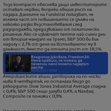
Този контраст обяснява защо инвеститорите
остават нервни, въпреки общия ръст на
пазара. Данните на Fundstrat показват, че
голяма част от повишението се дължи на
няколко рязки възстановявания след
разпродажби, предизвикани от политически
решения. Ако се изключат петте най-силни дни
от втория мандат на Тръмп, S&P 500 би бил
надолу с 2,7% от деня на встъпването му в
длъжност, вместо да отчита ръст от 18,5%.
Владимир Дживага, Freedom24:
Няма правило, че можеш да
печелиш само когато пазарът
расте
26.03.2026 / 06:28
Американските акции затвориха на по-ниски
нива в четвъртък, но останаха близо до
рекордите. Dow Jones Industrial Average спадна
с 0,4%, S&P 500 също загуби 0,4%, а Nasdaq
Composite се понижи с 0,9%.