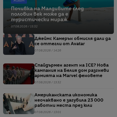
Живот
Почивка на Малдивите след
половин век може да е
туристически мираж
07.08.2026 / 15:32
Джеймс Камерън обмисля дали да
се оттегли от Avatar
07.08.2026 / 14:26
Спайдърмен агент на ICE? Нова
кампания на Белия дом разгневи
армията на Marvel феновете
07.08.2026 / 13:32
Американската икономика
неочаквано е загубила 23 000
работни места през юли
07.08.2026 / 13:01