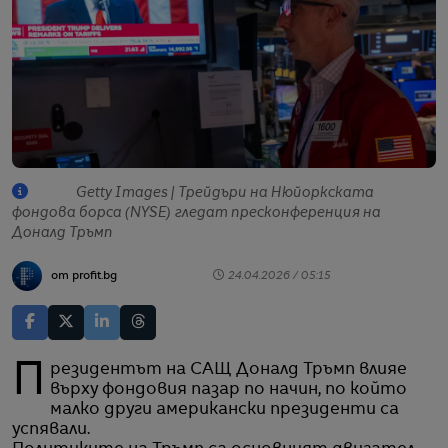
Getty Images | Трейдъри на Нюйоркската
фондова борса (NYSE) гледат пресконференция на
Доналд Тръмп
от profit.bg
24.04.2026 / 05:15
Президентът на САЩ Доналд Тръмп влияе
върху фондовия пазар по начин, по който
малко други американски президенти са
успявали.