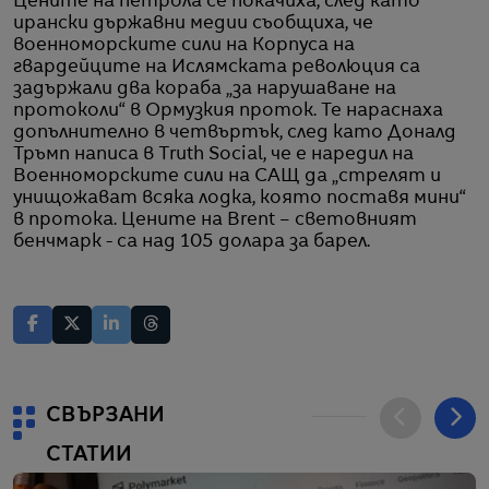
Цените на петрола се покачиха, след като
ирански държавни медии съобщиха, че
военноморските сили на Корпуса на
гвардейците на Ислямската революция са
задържали два кораба „за нарушаване на
протоколи“ в Ормузкия проток. Те нараснаха
допълнително в четвъртък, след като Доналд
Тръмп написа в Truth Social, че е наредил на
Военноморските сили на САЩ да „стрелят и
унищожават всяка лодка, която поставя мини“
в протока. Цените на Brent – световният
бенчмарк - са над 105 долара за барел.
СВЪРЗАНИ
СТАТИИ