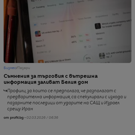
Бизнес
/
Пазари
Б
Съмнения за търговия с вътрешна
А
информация заливат Белия дом
4
з
Профили, за които се предполага, че разполагат с
предварителна информация, са спекулирали с изхода и
пазарните последици от ударите на САЩ и Израел
срещу Иран
от
от profit.bg -
02.03.2026 / 06:36