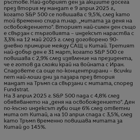
ръстове. Най-добрият ден за акциите досега
през втория му мандат е 9 април 2025 г.,
когато S&P 500 се повишава с 9,5%, след като
той временно спира т.нар. „митата за деня на
освобождението“. Вторият най-силен ден също
е свързан с търговията – индексът нараства с
3,3% на 12 май 2025 г. след договорено 90-
дневно примирие между САЩ и Китай. Третият
най-добър ден е 31 март, когато S&P 500 се
повишава с 2,9% след изявление на президента,
че е готов да сложи край на войната с Иран.
Спадовете са още по-концентрирани – всички
пет най-лоши дни за пазара през втория
мандат на Тръмп са свързани с митата, според
Fundstrat.
На 3 април 2025 г. S&P 500 пада с 4,8% след
обявяването на „деня на освобождението“. Ден
по-късно индексът губи още 6% след ответни
мита от Китай, а на 10 април спада с 3,5%, след
като Тръмп временно повишава митата за
Китай до 145%.