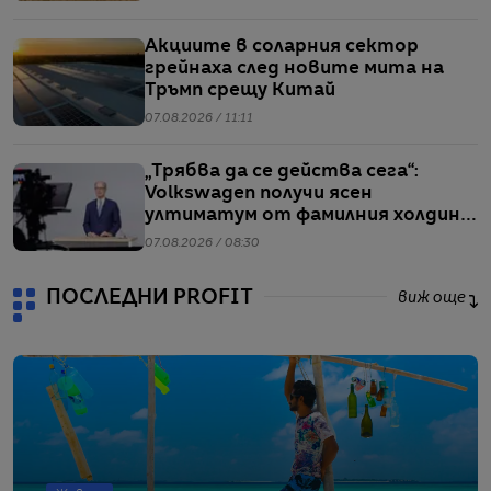
Акциите в соларния сектор
грейнаха след новите мита на
Тръмп срещу Китай
07.08.2026 / 11:11
„Трябва да се действа сега“:
Volkswagen получи ясен
ултиматум от фамилния холдинг
начело на групата
07.08.2026 / 08:30
ПОСЛЕДНИ PROFIT
виж още