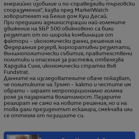
енергийно изобилие и по-справедливи търговски
споразумения“, казва пред MarketWatch
говорителят на Белия дом Куш Десай.
При предишни администрации най-големите
движения на S&P 500 обикновено са били
резултат от по-широка комбинация от
фактори – икономически данни, решения на
Федералния резерв, корпоративни резултати,
външнополитически събития, правителствени
политики и опасения за растежа, отбелязва
Хардика Синг, икономически стратег във
Fundstrat.
Данните на изследователите обаче показват,
че политиките на Тръмп – както и честите им
обрати – играят непропорционално голяма
роля за пазарната волатилност. Пазарите
реагират не само на новите решения, но и на
това дали президентът ескалира, смекчава или
се оттегля от позициите си.