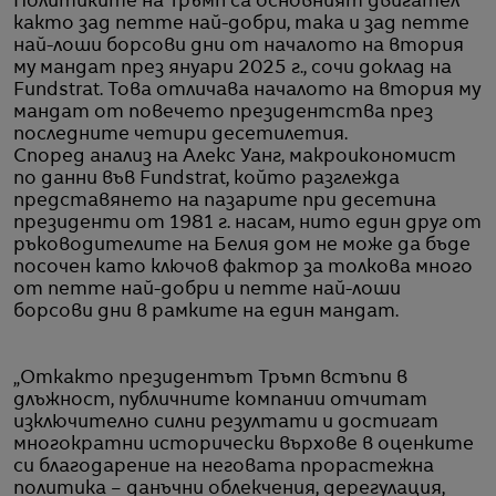
Политиките на Тръмп са основният двигател
както зад петте най-добри, така и зад петте
най-лоши борсови дни от началото на втория
му мандат през януари 2025 г., сочи доклад на
Fundstrat. Това отличава началото на втория му
мандат от повечето президентства през
последните четири десетилетия.
Според анализ на Алекс Уанг, макроикономист
по данни във Fundstrat, който разглежда
представянето на пазарите при десетина
президенти от 1981 г. насам, нито един друг от
ръководителите на Белия дом не може да бъде
посочен като ключов фактор за толкова много
от петте най-добри и петте най-лоши
борсови дни в рамките на един мандат.
„Откакто президентът Тръмп встъпи в
длъжност, публичните компании отчитат
изключително силни резултати и достигат
многократни исторически върхове в оценките
си благодарение на неговата прорастежна
политика – данъчни облекчения, дерегулация,