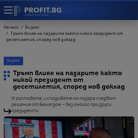
Начало
Бизнес
Тръмп влияе на пазарите както никой президент от
десетилетия, според нов доклад
Бизнес
Тръмп влияе на пазарите както
никой президент от
десетилетия, според нов доклад
И ръстовете, и спадовете на пазара следват
решения от Белия дом – без аналог при други
президенти