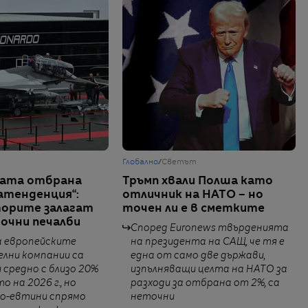
Глобално
/
Светът
ката отбрана
Тръмп хвали Полша като
атенденция“:
отличник на НАТО – но
орите залагат
точен ли е в сметките
рочни печалби
Според Euronews твърденията
а европейските
на президента на САЩ, че тя е
лни компании са
една от само две държави,
 средно с близо 20%
изпълняващи целта на НАТО за
 на 2026 г., но
разходи за отбрана от 2%, са
о-евтини спрямо
неточни