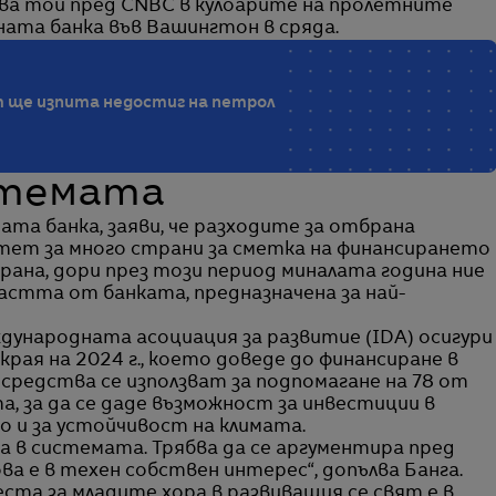
вява той пред CNBC в кулоарите на пролетните
ата банка във Вашингтон в сряда.
т ще изпита недостиг на петрол
стемата
та банка, заяви, че разходите за отбрана
итет за много страни за сметка на финансирането
трана, дори през този период миналата година ние
частта от банката, предназначена за най-
ждународната асоциация за развитие (IDA) осигури
края на 2024 г., което доведе до финансиране в
и средства се използват за подпомагане на 78 от
а, за да се даде възможност за инвестиции в
о и за устойчивост на климата.
яра в системата. Трябва да се аргументира пред
а е в техен собствен интерес“, допълва Банга.
та за младите хора в развиващия се свят е в