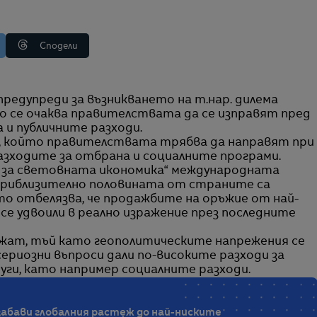
Сподели
то се очаква правителствата да се изправят пред
 и публичните разходи.
, който правителствата трябва да направят при
азходите за отбрана и социалните програми.
и за световната икономика“ международната
 приблизително половината от страните са
то отбелязва, че продажбите на оръжие от най-
се удвоили в реално изражение през последните
лжат, тъй като геополитическите напрежения се
сериозни въпроси дали по-високите разходи за
уги, като например социалните разходи.
забави глобалния растеж до най-ниските