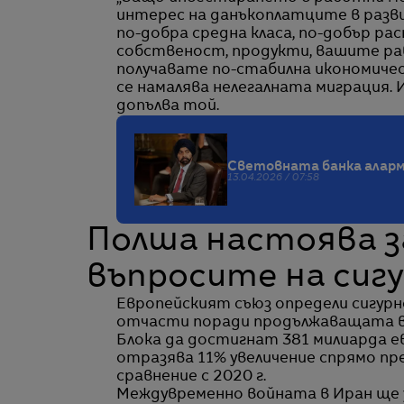
интерес на данъкоплатците в разв
по-добра средна класа, по-добър р
собственост, продукти, вашите ра
получавате по-стабилна икономичес
се намалява нелегалната миграция. 
допълва той.
Световната банка аларм
13.04.2026 / 07:58
Полша настоява з
въпросите на си
Европейският съюз определи сигу
отчасти поради продължаващата вой
Блока да достигнат 381 милиарда ев
отразява 11% увеличение спрямо пр
сравнение с 2020 г.
Междувременно войната в Иран ще 