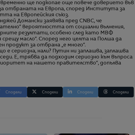
евременно ще подкопае още повече доверието във
а отбраната на Европа, според Института за
стта на Европейския съюз.
джей Домански заявява пред CNBC, че
ателно“ вероятността от социални вълнения,
орните резултати, особено след като МВФ
 срещу масло“. Според него целта на Полша да
 продукт за отбрана „е много“.
 е сериозна, нали? Путин ни заплашва, заплашва
еди. Е, трябва да подходим сериозно към въпроса
приоритет на нашето правителство“, допълва
Сподели
Сподели
Сподели
Сподели