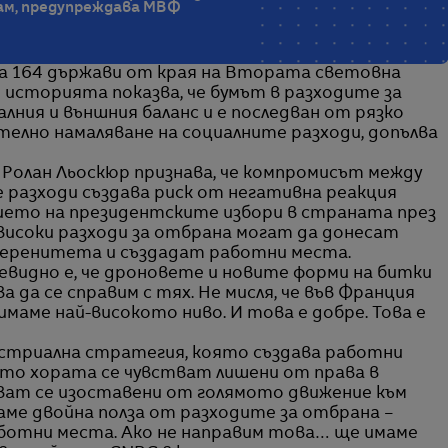
ам, предупреждава МВФ
 на 164 държави от края на Втората световна
 историята показва, че бумът в разходите за
лния и външния баланс и е последван от рязко
чително намаляване на социалните разходи, допълва
Ролан Льоскюр признава, че компромисът между
 разходи създава риск от негативна реакция
ето на президентските избори в страната през
о-високи разходи за отбрана могат да донесат
уверенитета и създадат работни места.
чевидно е, че дроновете и новите форми на битки
а да се справим с тях. Не мисля, че във Франция
 имаме най-високото ниво. И това е добре. Това е
устриална стратегия, която създава работни
ето хората се чувстват лишени от права в
тват се изоставени от голямото движение към
ме двойна полза от разходите за отбрана –
аботни места. Ако не направим това… ще имаме