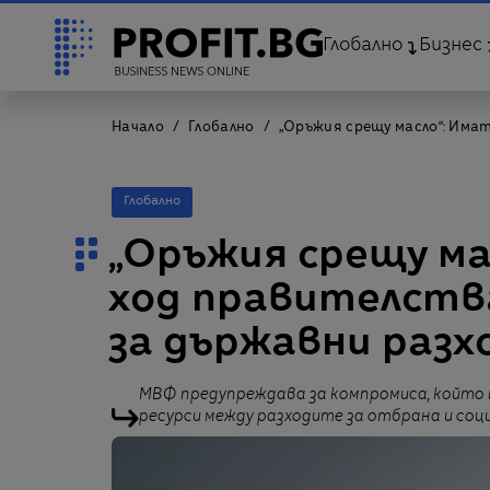
Глобално
Бизнес
Начало
Глобално
„Оръжия срещу масло“: Има
Глобално
„Оръжия срещу ма
ход правителств
за държавни разх
МВФ предупреждава за компромиса, който
ресурси между разходите за отбрана и со