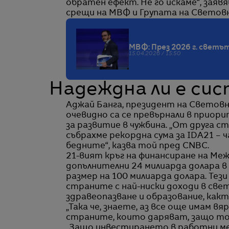
обратен ефект. Не го искаме“, зая
срещи на МВФ и Групата на Световн
МВФ: През 2026 г. светъ
15.04.2026 / 15:50
Надеждна ли е си
Аджай Банга, президент на Световна
очевидно са се превърнали в приор
за развитие в чужбина. „От друга с
събрахме рекордна сума за IDA21 – 
бедните“, казва той пред CNBC.
21-вият кръг на финансиране на Ме
допълнителни 24 милиарда долара в 
размер на 100 милиарда долара. Тез
страните с най-ниски доходи в свет
здравеопазване и образование, какт
„Така че, знаете, аз все още имам в
страните, които даряват, защо тов
„Защо инвестирането в работни мес