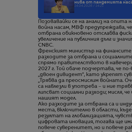
нива от пандемията нас
14.04.2026 / 14:21
Позовавайки се на анализ на опита
война насам, МВФ предупреждава, че
отбрана обикновено отслабва фиска
увеличение на публичния дълг и зна
CNBC.
Френският министър на финансите 
разходите за отбрана и социалните
спрямо правителството в навечери
2027 г. Той обаче подчертава, че п
„двоен дивидент“, като укрепят с
„Трябва да преосмислим войната. О
са навлезли в употреба – и ние трябв
липсват социални разходи; мисля, че
нашият модел.
Ако разходите за отбрана са и инд
места, включително в области, къд
резултат на глобализацията, чувс
цифровата иновация, тогава ще има
повече суверенитет, но и повече р