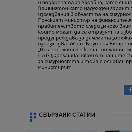
и подкрепата за Украйна, като същ
Вашингтон като надежден гарант з
изследвания в областта на сигурно
Полският министър на финансите Ан
правителството следи „много вним
които могат да се отразят на изб
предупреждава за дилемата „оръжия
изразходва 5% от Брутния вътрешен
„Но геополитическата ситуация също
НАТО, заплашва някои от нашите със
за сигурността и това е основен 
министърът.
СВЪРЗАНИ СТАТИИ