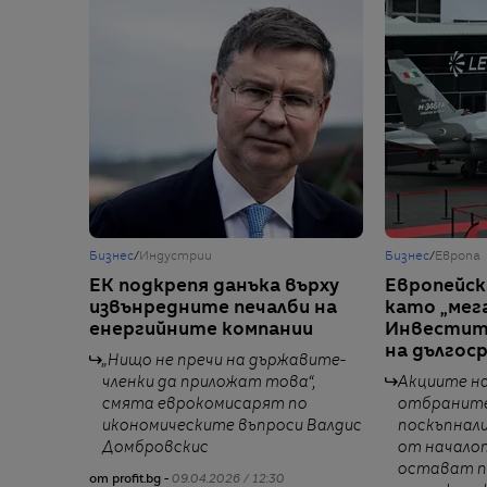
Бизнес
/
Индустрии
Бизнес
/
Европа
ЕК подкрепя данъка върху
Европейс
извънредните печалби на
като „мег
енергийните компании
Инвестит
на дългос
„Нищо не пречи на държавите-
членки да приложат това“,
Акциите н
смята еврокомисарят по
отбраните
икономическите въпроси Валдис
поскъпнали
Домбровскис
от началото
остават п
от profit.bg -
09.04.2026 / 12:30