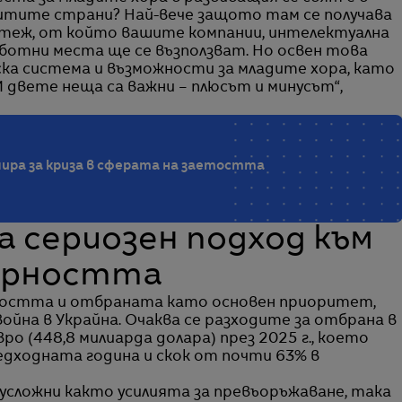
итите страни? Най-вече защото там се получава
астеж, от който вашите компании, интелектуална
ботни места ще се възползват. Но освен това
ка система и възможности за младите хора, като
И двете неща са важни – плюсът и минусът“,
ира за криза в сферата на заетостта
а сериозен подход към
гурността
рността и отбраната като основен приоритет,
на в Украйна. Очаква се разходите за отбрана в
ро (448,8 милиарда долара) през 2025 г., което
едходната година и скок от почти 63% в
усложни както усилията за превъоръжаване, така