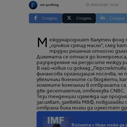
от profit.bg
16.04.2026 / 12:32
Сподели
Сподели
Сподели
Международният валутен фонд предупреди за възникването на т.нар. дилема
„оръжия срещу масло“, след ка
трудни решения относно дълга
Дилемата се отнася до компромиса
разпределяне на ресурсите между р
В най-новия си доклад „Перспектив
финансова организация посочва, че
увеличили военните си бюджети, ка
големите компании в отбраната са 
две десетилетия, отбелязва CNBC.
Тези тенденции изглежда ще продъ
засилват, заявява МВФ, повдигайки 
отбрана биха могли да изместят др
Войната с Иран може да 