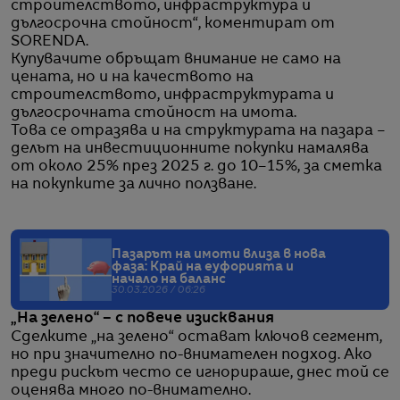
строителството, инфраструктура и
дългосрочна стойност“, коментират от
SORENDA.
Купувачите обръщат внимание не само на
цената, но и на качеството на
строителството, инфраструктурата и
дългосрочната стойност на имота.
Това се отразява и на структурата на пазара –
делът на инвестиционните покупки намалява
от около 25% през 2025 г. до 10–15%, за сметка
на покупките за лично ползване.
Пазарът на имоти влиза в нова
фаза: Край на еуфорията и
начало на баланс
30.03.2026 / 06:26
„На зелено“ – с повече изисквания
Сделките „на зелено“ остават ключов сегмент,
но при значително по-внимателен подход. Ако
преди рискът често се игнорираше, днес той се
оценява много по-внимателно.