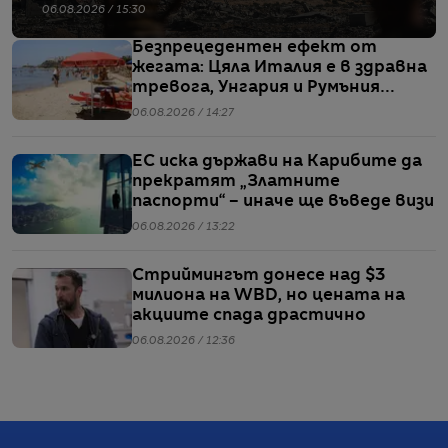
06.08.2026 / 15:30
Безпрецедентен ефект от
жегата: Цяла Италия е в здравна
тревога, Унгария и Румъния
пестят електричество
06.08.2026 / 14:27
ЕС иска държави на Карибите да
прекратят „Златните
паспорти“ – иначе ще въведе визи
06.08.2026 / 13:22
Стриймингът донесе над $3
милиона на WBD, но цената на
акциите спада драстично
06.08.2026 / 12:36