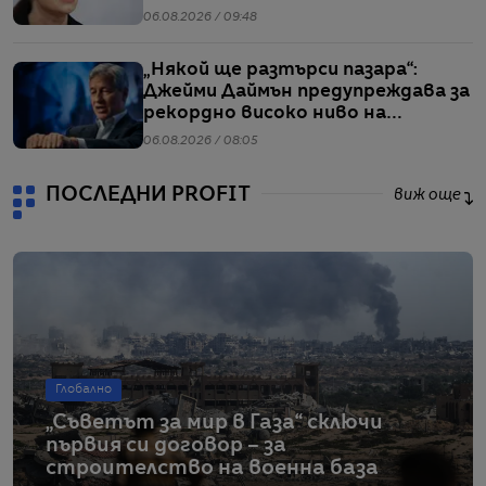
тримесечието
06.08.2026 / 09:48
„Някой ще разтърси пазара“:
Джейми Даймън предупреждава за
рекордно високо ниво на
ливъридж
06.08.2026 / 08:05
ПОСЛЕДНИ PROFIT
виж още
Глобално
„Съветът за мир в Газа“ сключи
първия си договор – за
строителство на военна база