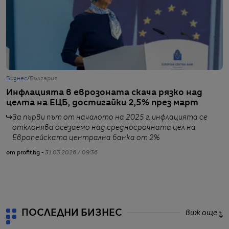
Бизнес
/
България
Б
Инфлацията в еврозоната скача рязко над
В
целта на ЕЦБ, достигайки 2,5% през март
–
За първи път от началото на 2025 г. инфлацията се
отклонява осезаемо над средносрочната цел на
Европейската централна банка от 2%
от profit.bg -
31.03.2026 / 09:36
от
ПОСЛЕДНИ БИЗНЕС
виж още