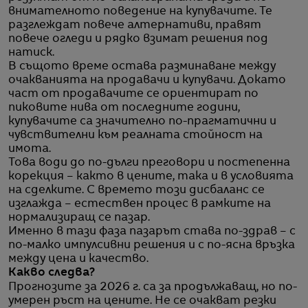
внимателното поведение на купувачите. Те
разглеждат повече алтернативи, правят
повече огледи и рядко взимат решения под
натиск.
В същото време остава разминаване между
очакванията на продавачи и купувачи. Докато
част от продавачите се ориентират по
пиковите нива от последните години,
купувачите са значително по-прагматични и
чувствителни към реалната стойност на
имота.
Това води до по-дълги преговори и постепенна
корекция – както в цените, така и в условията
на сделките. С времето този дисбаланс се
изглажда – естествен процес в рамките на
нормализиращ се пазар.
Именно в тази фаза пазарът става по-здрав – с
по-малко импулсивни решения и с по-ясна връзка
между цена и качество.
Какво следва?
Прогнозите за 2026 г. са за продължаващ, но по-
умерен ръст на цените. Не се очакват резки