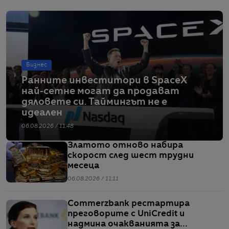
Бизнес
Ранните инвеститори в SpaceX
най-сетне могат да продават
дяловете си. Таймингът не е
идеален
06.08.2026 / 11:48
Златото отново набира
скорост след шест трудни
месеца
06.08.2026 / 11:11
Commerzbank рестартира
преговорите с UniCredit и
надмина очакванията за