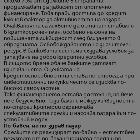
Около 70% от сделките в страната
продължават да зависят от ипотечно
финансиране. Това прави достъпа до кредит
ключов фактор за активността на пазара.
Очакванията са лихвите да останат стабилни
в краткосрочен план, особено на фона на
повишената ликвидност след влизането в
еврозоната. Освобождаването на значителен
ресурс в банковата система създава условия за
запазване на добри кредитни условия.
В същото време обаче банките затягат
изискванията. Оценката на
кредитоспособността става по-строга, а при
инвестиционни покупки често се изисква по-
високо самоучастие.
Така финансирането остава достъпно, но вече
не е безусловно. Този баланс между ликвидност и
по-строги критерии ограничава
спекулативните сделки и насочва пазара към по-
устойчив модел.
По-бавен, но по-здрав пазар
Сделките се реализират по-бавно – естествен
резултат от по-балансираната среда и по-