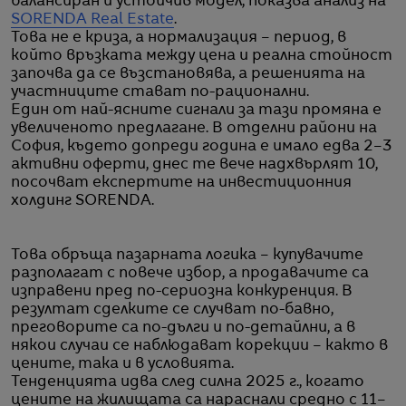
балансиран и устойчив модел, показва анализ на
SORENDA Real Estate
.
Това не е криза, а нормализация – период, в
който връзката между цена и реална стойност
започва да се възстановява, а решенията на
участниците стават по-рационални.
Един от най-ясните сигнали за тази промяна е
увеличеното предлагане. В отделни райони на
София, където допреди година е имало едва 2–3
активни оферти, днес те вече надхвърлят 10,
посочват експертите на инвестиционния
холдинг SORENDA.
Това обръща пазарната логика – купувачите
разполагат с повече избор, а продавачите са
изправени пред по-сериозна конкуренция. В
резултат сделките се случват по-бавно,
преговорите са по-дълги и по-детайлни, а в
някои случаи се наблюдават корекции – както в
цените, така и в условията.
Тенденцията идва след силна 2025 г., когато
цените на жилищата са нараснали средно с 11–