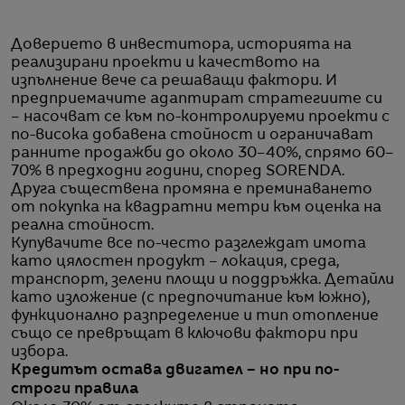
Доверието в инвеститора, историята на
реализирани проекти и качеството на
изпълнение вече са решаващи фактори. И
предприемачите адаптират стратегиите си
– насочват се към по-контролируеми проекти с
по-висока добавена стойност и ограничават
ранните продажби до около 30–40%, спрямо 60–
70% в предходни години, според SORENDA.
Друга съществена промяна е преминаването
от покупка на квадратни метри към оценка на
реална стойност.
Купувачите все по-често разглеждат имота
като цялостен продукт – локация, среда,
транспорт, зелени площи и поддръжка. Детайли
като изложение (с предпочитание към южно),
функционално разпределение и тип отопление
също се превръщат в ключови фактори при
избора.
Кредитът остава двигател – но при по-
строги правила