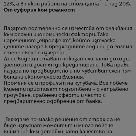
12%, а в някои райони на столицата – с над 20%.
От еуфория към реалност
Пазарът постепенно се измества от очаквания
към реални икономически фактори. Така
нареченият „евроефект“, който изтласка
цените нагоре в предходните години, до голяма
степен вече е изчерпан.
Днес водещи стават показатели като доходи,
заетост и достъп до кредитиране. Това прави
пазара по-предвидим, но и по-чувствителен към
външни икономически влияния.
Променя се и профилът на купувача. Все повече
клиенти пристигат подготвени – с направено
проучване, сравнени оферти и често с
предварително одобрение от банка.
„Виждаме по-малко решения от страх да не
бъде изпуснат моментът и много повече
внимание към детайли като качество на