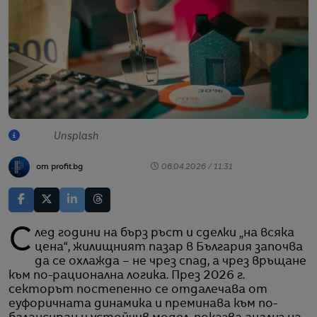
Unsplash
от profit.bg
06.04.2026 / 11:31
След години на бърз ръст и сделки „на всяка
цена“, жилищният пазар в България започва
да се охлажда – не чрез спад, а чрез връщане
към по-рационална логика. През 2026 г.
секторът постепенно се отдалечава от
еуфоричната динамика и преминава към по-