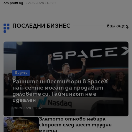
от profit.bg -
12.03.2026 / 05:21
от
ПОСЛЕДНИ БИЗНЕС
виж още
Бизнес
Ранните инвеститори в SpaceX
най-сетне могат да продават
дяловете си. Таймингът не е
идеален
06.08.2026 / 11:48
Златото отново набира
скорост след шест трудни
месеца