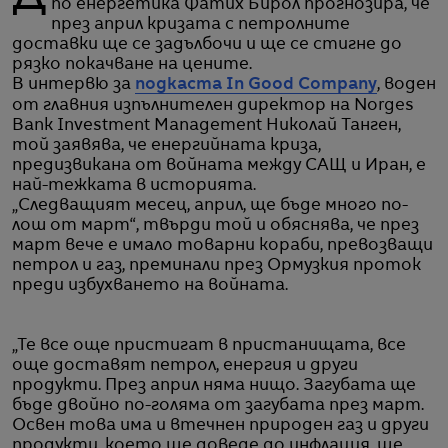
по енергетика Фатих Бирол прогнозира, че
през април кризата с петролните
доставки ще се задълбочи и ще се стигне до
рязко покачване на цените.
В интервю за
подкаста In Good Company
, воден
от главния изпълнителен директор на Norges
Bank Investment Management Николай Танген,
той заявява, че енергийната криза,
предизвикана от войната между САЩ и Иран, е
най-тежката в историята.
„Следващият месец, април, ще бъде много по-
лош от март“, твърди той и обяснява, че през
март вече е имало товарни кораби, превозващи
петрол и газ, преминали през Ормузкия проток
преди избухването на войната.
„Те все още пристигат в пристанищата, все
още доставят петрол, енергия и други
продукти. През април няма нищо. Загубата ще
бъде двойно по-голяма от загубата през март.
Освен това има и втечнен природен газ и други
продукти, което ще доведе до инфлация, ще