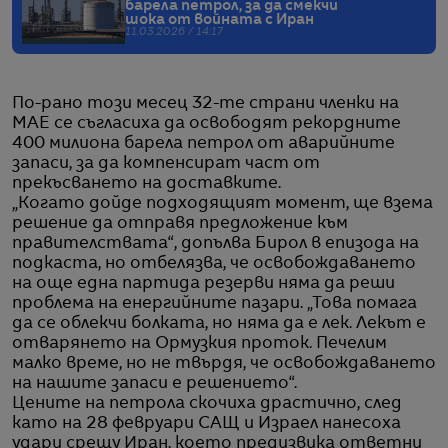
барела петрол, за да смекчи
шока от войната с Иран
11.03.2026 / 14:17
По-рано този месец 32-те страни членки на
МАЕ се съгласиха да освободят рекордните
400 милиона барела петрол от аварийните
запаси, за да компенсират част от
прекъсването на доставките.
„Когато дойде подходящият момент, ще взема
решение да отправя предложение към
правителствата“, допълва Бирол в епизода на
подкаста, но отбелязва, че освобождаването
на още една партида резерви няма да реши
проблема на енергийните пазари. „Това помага
да се облекчи болката, но няма да е лек. Лекът е
отварянето на Ормузкия проток. Печелим
малко време, но не твърдя, че освобождаването
на нашите запаси е решението“.
Цените на петрола скочиха драстично, след
като на 28 февруари САЩ и Израел нанесоха
удари срещу Иран, което предизвика ответни