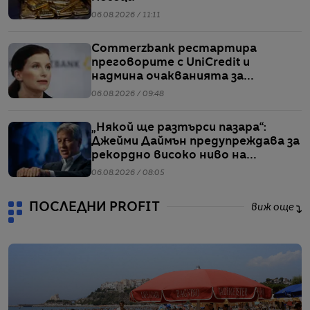
06.08.2026 / 11:11
Commerzbank рестартира
преговорите с UniCredit и
надмина очакванията за
тримесечието
06.08.2026 / 09:48
„Някой ще разтърси пазара“:
Джейми Даймън предупреждава за
рекордно високо ниво на
ливъридж
06.08.2026 / 08:05
ПОСЛЕДНИ PROFIT
виж още