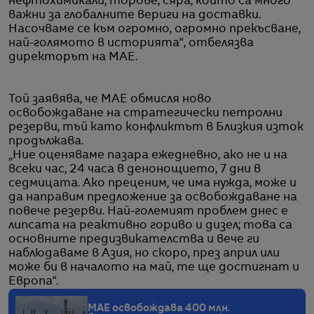
нефтохимикали, торове, сяра, които са много
важни за глобалните вериги на доставки.
Насочваме се към огромно, огромно прекъсване,
най-голямото в историята“, отбелязва
директорът на МАЕ.
Той заявява, че МАЕ обмисля ново
освобождаване на стратегически петролни
резерви, тъй като конфликтът в Близкия изток
продължава.
„Ние оценяваме пазара ежедневно, ако не и на
всеки час, 24 часа в денонощието, 7 дни в
седмицата. Ако преценим, че има нужда, може и
да направим предложение за освобождаване на
повече резерви. Най-големият проблем днес е
липсата на реактивно гориво и дизел; това са
основните предизвикателства и вече ги
наблюдаваме в Азия, но скоро, през април или
може би в началото на май, те ще достигнат и
Европа“.
МАЕ освобождава 400 млн.