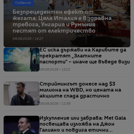
Глобално
Безпрецедентен ефект от
жегата: Цяла Италия е в здравна
тревога, Унгария и Румъния
пестят от електричество
06.08.2026 / 14:27
ЕС иска държави на Карибите да
прекратят „Златните
паспорти“ – иначе ще въведе визи
06.08.2026 / 13:22
Стриймингът донесе над $3
милиона на WBD, но цената на
акциите спада драстично
06.08.2026 / 12:36
Изкупление или забрава: Met Gala
посвещава изложба на Джон
Галиано и повдига етични