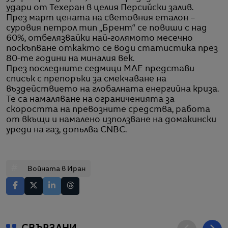
удари от Техеран в целия Персийски залив.
През март цената на световния еталон –
суровия петрол тип „Брент“ се повиши с над
60%, отбелязвайки най-голямото месечно
поскъпване откакто се води статистика през
80-те години на миналия век.
През последните седмици МАЕ представи
списък с препоръки за смекчаване на
въздействието на глобалната енергийна криза.
Те са намаляване на ограниченията за
скоростта на превозните средства, работа
от вкъщи и намалено използване на домакински
уреди на газ, допълва CNBC.
#
Войната в Иран