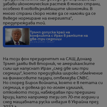
забави икономическия растеж в много страни,
особено в нововъзникващите икономики. В
много страни скоро може да се наложи да се
въведе нормиране на енергията“,
предупреждава той.
Тръмп допуска край на
конфликта с Иран в рамките на
две-три седмици
01.04.2026 / 04:27
На този фон президентът на САЩ Доналд
Тръмп заяви във вторник, че американските
сили ще напуснат Иран „след две или три
седмици“, което предизвика широко облекчение
на финансовите пазари, отбелязва CNBC.
Но според Бирол войната, която е в петата си
седмица, е довела до по-голям излишък,
отколкото този, наблюдаван при предишни
кризи, като например тези от 70-те години и
след мащабната руска инвазия в Украйна през
2022 г.