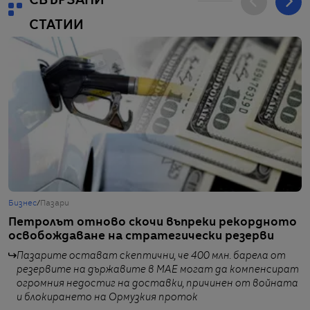
СВЪРЗАНИ
СТАТИИ
Бизнес
/
Пазари
Г
Петролът отново скочи въпреки рекордното
Р
освобождаване на стратегически резерви
п
р
Пазарите остават скептични, че 400 млн. барела от
резервите на държавите в МАЕ могат да компенсират
огромния недостиг на доставки, причинен от войната
и блокирането на Ормузкия проток