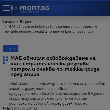
Начало
Бизнес
MAE обмисля освобождаване на още стратегически
резерви петрол и очаква по-тежка криза през април
Бизнес
MAE обмисля освобождаване на
още стратегически резерви
петрол и очаква по-тежка криза
през април
„Най-големият проблем днес е липсата на реактивно
гориво и дизел; това са основните
предизвикателства и вече ги наблюдаваме в Азия, но
скоро, през април или в началото на май, ще
достигнат и Европа“, според директора на
организацията