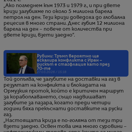
„Ако погледнем към 1973 и 1979 г., и при двете
кризи загубихме по около 5 милиона барела
петрол на ден. Тези кризи доведоха до глобална
рецесия в много страни. Днес губим 12 милиона
барела на ден – повече от количества при
двете кризи, взети заедно“.
Рубини: Тръмп вероятно ще
ескалира конфликта с Иран –
рискът е стагфлация като през
70-те
27.03.2026 / 15:18
Той допълва, че загубите на доставки на газ в
резултат на конфликта и блокадата на
Ормузкия проток, който е критичен маршрут
за корабоплаването, също надвишават
загубите за пазара, когато преди четири
години бяха прекъснати доставките на руски
газ.
„Настоящата криза е по-голяма от тези три
взети заедно. Освен това има много суровини –