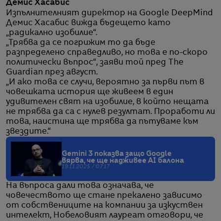
Демис Хасабис
Изпълнителният директор на Google DeepMind
Демис Хасабис вижда бъдещето като
„радикално изобилие“.
„Трябва да се погрижим то да бъде
разпределено справедливо, но това е по-скоро
политически въпрос“, заяви той пред The
Guardian през август.
„И ако това се случи, вероятно за първи път в
човешката история ще живеем в един
удивителен свят на изобилие, в който нещата
не трябва да са с нулев резултат. Проработи ли
това, наистина ще трябва да пътуваме към
звездите.“
Gemini 3 показва защо Google
вярва, че ще надживее AI балона
19.11.2025 / 07:17
На въпроса дали това означава, че
човечеството ще стане прекалено зависимо
от собствениците на компании за изкуствен
интелект, Нобеловият лауреат отговори, че