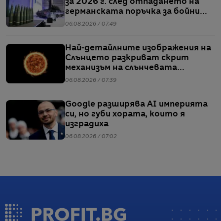
за 2026 г. след отпадането на
германската поръчка за бойни
кораби от клас F126
06.08.2026 / 07:49
Най-детайлните изображения на
Слънцето разкриват скрит
механизъм на слънчевата
активност
06.08.2026 / 07:39
Google разширява AI империята
си, но губи хората, които я
изградиха
06.08.2026 / 07:02