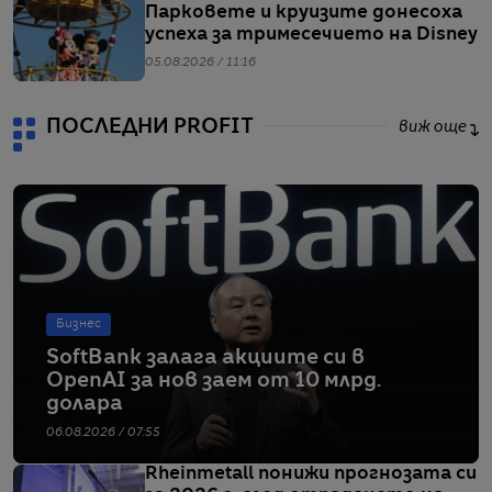
Парковете и круизите донесоха
успеха за тримесечието на Disney
05.08.2026 / 11:16
ПОСЛЕДНИ PROFIT
виж още
Бизнес
SoftBank залага акциите си в
OpenAI за нов заем от 10 млрд.
долара
06.08.2026 / 07:55
Rheinmetall понижи прогнозата си