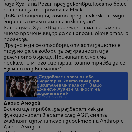
каза Хуанг на Роган през декември, когато беше
попитан за теорията на Мъск.
„Това е концепция, която преди няколко хиляди
години са имали само няколко души.“
Като цяло, Хуанг възприема, че има прекалено
много променливи, за да се направи окончателна
прогноза.
„Трудно е да се отговори, отчасти защото е
трудно да се говори за безкрайност и за
далечното бъдеще. Причината е, че има
прекалено много сценарии, които трябва да се
вземат под внимание.“
„Създаваме напълно нова
индустрия, която генерира
дигитален интелект“: Защо
Дженсън Хуанг е личност на
годината на FТ
12.12.2025 / 08:57
Дарио Амодей
Всички ще трябва „да разберат как да
функционират в ерата след AGI“, смята
главният изпълнителен директор на Anthropic
Дарио Амодей.