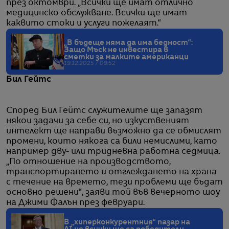
през октомври. „Всички ще имат отлично
медицинско обслужване. Всички ще имат
каквито стоки и услуги пожелаят.“
„В бъдеще няма да има бедност“:
Защо Мъск не инвестира в
сметки за малките американци
19.12.2025 / 09:52
Бил Гейтс
Според Бил Гейтс служителите ще запазят
някои задачи за себе си, но изкуственият
интелект ще направи възможно да се обмислят
промени, които някога са били немислими, като
например дву- или тридневна работна седмица.
„По отношение на производството,
транспортирането и отглеждането на храна
с течение на времето, тези проблеми ще бъдат
основно решени“, заяви той във вечерното шоу
на Джими Фалън през февруари.
В „хиперконкурентния“ пазар на