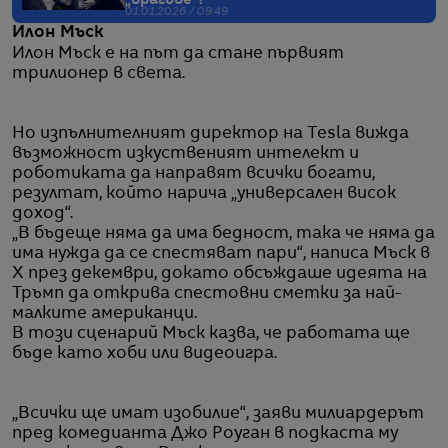
01.01.2026 / 09:49
Илон Мъск
Илон Мъск е на път да стане първият
трилионер в света.
Но изпълнителният директор на Tesla вижда
възможност изкуственият интелект и
роботиката да направят всички богати,
резултат, който нарича „универсален висок
доход“.
„В бъдеще няма да има бедност, така че няма да
има нужда да се спестяват пари“, написа Мъск в
X през декември, докато обсъждаше идеята на
Тръмп да открива спестовни сметки за най-
малките американци.
В този сценарий Мъск казва, че работата ще
бъде като хоби или видеоигра.
„Всички ще имат изобилие“, заяви милиардерът
пред комедианта Джо Роуган в подкаста му