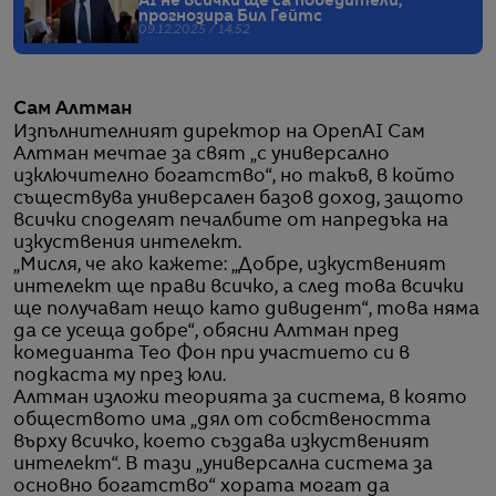
AI не всички ще са победители,
прогнозира Бил Гейтс
09.12.2025 / 14:52
Сам Алтман
Изпълнителният директор на OpenAI Сам
Алтман мечтае за свят „с универсално
изключително богатство“, но такъв, в който
съществува универсален базов доход, защото
всички споделят печалбите от напредъка на
изкуствения интелект.
„Мисля, че ако кажете: „Добре, изкуственият
интелект ще прави всичко, а след това всички
ще получават нещо като дивидент“, това няма
да се усеща добре“, обясни Алтман пред
комедианта Тео Фон при участието си в
подкаста му през юли.
Алтман изложи теорията за система, в която
обществото има „дял от собствеността
върху всичко, което създава изкуственият
интелект“. В тази „универсална система за
основно богатство“ хората могат да