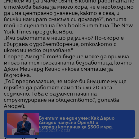
„Можем ли да имаме свят, в който работата не
е толкова важна за много хора, не е необходимо
да има централно значение, както е сега, и
всички намират смисъла си другаде?“, попита
той на сцената на Dealbook Summit на The New
York Times през декември.
„Или работата е нещо различно? По-скоро е
свързана с удовлетворение, отколкото с
икономическо оцеляване.“
Според Амодей това бъдеще може да прилича
много на технологичната безработица, която
Джон Мейнард Кейнс някога смяташе за
възможна.
„Той предполагаше, че може би внуците му ще
трябва да работят само 15 или 20 часа
седмично. Това е различен начин на
структуриране на обществото.“, допълва
Амодей.
Бунтът на един учен: Как Дарио
Амодей напусна OpenAI и
изгради компания за $300 млрд.
06.12.2025 / 07:33