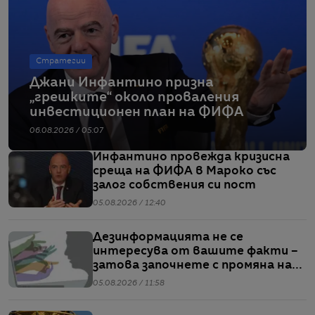
Стратегии
Джани Инфантино призна
„грешките“ около проваления
инвестиционен план на ФИФА
06.08.2026 / 05:07
Инфантино провежда кризисна
среща на ФИФА в Мароко със
залог собствения си пост
05.08.2026 / 12:40
Дезинформацията не се
интересува от вашите факти –
затова започнете с промяна на
нагласите
05.08.2026 / 11:58