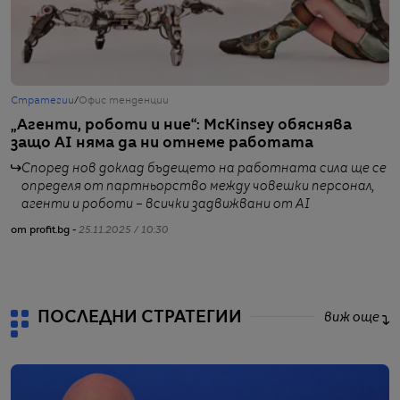
Стратегии
/
Офис тенденции
С
„Агенти, роботи и ние“: McKinsey обяснява
Н
защо AI няма да ни отнеме работата
д
Според нов доклад бъдещето на работната сила ще се
определя от партньорство между човешки персонал,
агенти и роботи – всички задвижвани от AI
от profit.bg -
25.11.2025 / 10:30
от
ПОСЛЕДНИ СТРАТЕГИИ
виж още