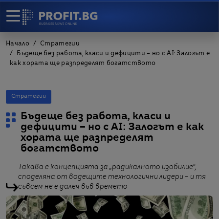
Начало
Стратегии
Бъдеще без работа, класи и дефицити – но с AI: Залогът е
как хората ще разпределят богатството
Стратегии
Бъдеще без работа, класи и
дефицити – но с AI: Залогът е как
хората ще разпределят
богатството
Такава е концепцията за „радикалното изобилие“,
споделяна от водещите технологични лидери – и тя
съвсем не е далеч във времето