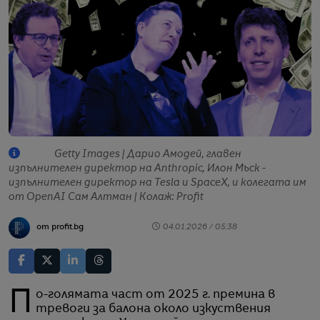
Getty Images | Дарио Амодей, главен
изпълнителен директор на Anthropic, Илон Мъск -
изпълнителен директор на Tesla и SpaceX, и колегата им
от ОpenAI Сам Алтман | Колаж: Profit
от profit.bg
04.01.2026 / 05:38
По-голямата част от 2025 г. премина в
тревоги за балона около изкуствения