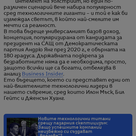
интелект на Уолстрийт, но един по-
различен сценарий вече набира популярност
сред технологичните гиганти – и той е как би
изглеждал светът, в който най-смелите им
мечти са реалност.
В това бъдеще универсалният базов доход,
концепция, популяризирана от кандидата за
президент на САЩ от Демократическата
партия Андрю Янг през 2020 г., е обърната на
180 градуса. Държавната подкрепа за
безработните няма да е необходима, просто,
защото всички ще са богати, отбелязва в
анализ
Business Insider
.
Ето бъдещето, което си представят едни от
най-влиятелните технологични лидери в
нашето съвремие, сред които Илон Мъск, Бил
Гейтс и Дженсън Хуанг.
Новите технологични титани
срещу пазарния скептицизъм:
Защо успешните компании
неизбежно си създават
„врагове“?