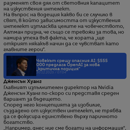
разменят своя дял от световния капацитет
на изкуствения интелект.
На въпрос на водещия какво би се случило в
свят, в който зависимостта от изкуствения
интелект изтласква целите на човечеството,
Алтман призна, че също се тревожи за това, но
намира утеха във факта, че хората „ще
открият някакъв начин да се чувстват като
главните герои“.
Човекът срещу опасния AI: $555
000 предлага OpenAI за нова
„критична позиция“
30.12.2025 / 07:04
Дженсън Хуанг
Главният изпълнителен директор на Nvidia
Дженсън Хуанг по-скоро си представя среден
вариант за бъдещето.
Според него концепцията за изобилие,
създадено от изкуствен интелект, не трябва
да се фокусира единствено върху паричното
богатство.
„Например, днес ние сме богати на информация“,