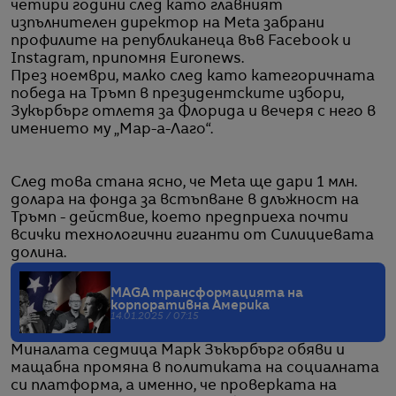
четири години след като главният
изпълнителен директор на Meta забрани
профилите на републиканеца във Facebook и
Instagram, припомня Euronews.
През ноември, малко след като категоричната
победа на Тръмп в президентските избори,
Зукърбърг отлетя за Флорида и вечеря с него в
имението му „Мар-а-Лаго“.
След това стана ясно, че Meta ще дари 1 млн.
долара на фонда за встъпване в длъжност на
Тръмп - действие, което предприеха почти
всички технологични гиганти от Силициевата
долина.
MAGA трансформацията на
корпоративна Америка
14.01.2025 / 07:15
Миналата седмица Марк Зъкърбърг обяви и
мащабна промяна в политиката на социалната
си платформа, а именно, че проверката на