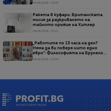
09.08.2026 / 10:34
Ракета в куфари: Британската
мисия за разкриването на
тайното оръжие на Хитлер
09.08.2026 / 10:12
„Работите по 13 часа на ден?
Няма да ви поверя нито едно
евро“: Философията на Брунело
Кучинели за бизнеса и живота
09.08.2026 / 10:00