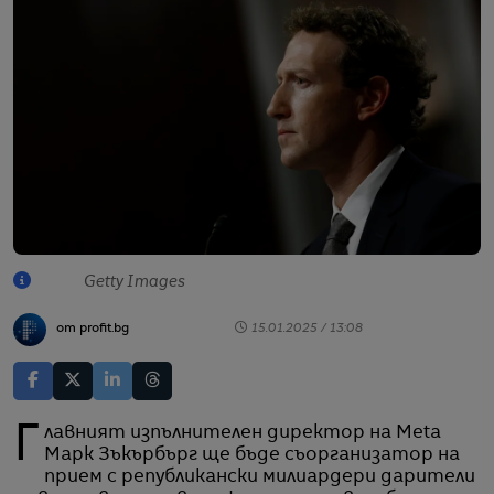
Getty Images
от profit.bg
15.01.2025 / 13:08
Главният изпълнителен директор на Meta
Марк Зъкърбърг ще бъде съорганизатор на
прием с републикански милиардери дарители