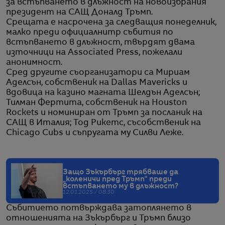
за встъпването в длъжност на новоизбрания
президент на САЩ Доналд Тръмп.
Срещата е насрочена за следващия понеделник,
малко преди официалнитр събития по
встъпването в длъжност, твърдят двама
източници на Associated Press, пожелали
анонимност.
Сред другите съорганизатори са Мириам
Аделсън, собственик на Dallas Mavericks и
вдовица на казино магната Шелдън Аделсън;
Тилман Фертита, собственик на Houston
Rockets и номиниран от Тръмп за посланик на
САЩ в Италия; Тод Рикетс, съсобственик на
Chicago Cubs и съпругата му Силви Леже.
Защо Зъкърбърг трябваше да
„коленичи пред Тръмп“ преди
встъпването му в длъжност?
12.01.2025 / 08:30
Събитието потвърждава затоплянето в
отношенията на Зъкърбърг и Тръмп близо