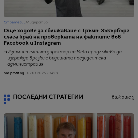
Стратегии
/
Лидерство
С
Още ходове за сближаване с Тръмп: Зъкърбърг
П
слага край на проверката на фактите във
в
Facebook и Instagram
Изпълнителният директор на Meta продължава да
изгражда връзки с бъдещата президентска
от
администрация
от profit.bg -
07.01.2025 / 14:19
ПОСЛЕДНИ СТРАТЕГИИ
виж още