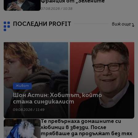
Франция от „Зелените“
07.08.2026 / 10:38
ПОСЛЕДНИ PROFIT
виж още
Живот
Шон Астин: Хобитът, който
стана синдикалист
09.08.2026 / 11:49
Те превърнаха домашните си
любимци в звезди. После
трябваше да продължат без тях