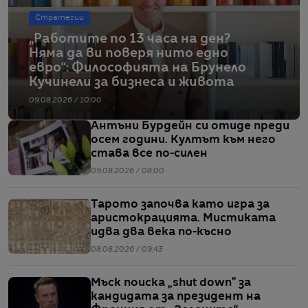
Стратегии
„Работите по 13 часа на ден?
Няма да ви поверя нито едно
евро“: Философията на Брунело
Кучинели за бизнеса и живота
09.08.2026 / 10:00
Антъни Бурдейн си отиде преди
осем години. Култът към него
става все по-силен
09.08.2026 / 08:00
Тарото започва като игра за
аристокрацията. Мистиката
идва два века по-късно
08.08.2026 / 09:43
Мъск поиска „shut down” за
кандидата за президент на