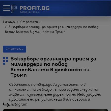
Начало
Стратегии
Зъкърбърг организира прием за милиардери по повод
встъпването в длъжност на Тръмп
Стратегии
Зъкърбърг организира прием за
милиардери по повод
встъпването в длъжност на
Тръмп
Събитието потвърждава затоплянето в
отношенията им близо четири години след като
главният изпълнителен директор на Meta забрани
профилите на републиканеца във Facebook и
Instagram