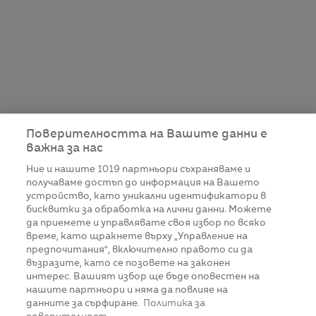
Поверителността на Вашите данни е
важна за нас
Ние и нашите
1019
партньори съхраняваме и
получаваме достъп до информация на Вашето
устройство, като уникални идентификатори в
бисквитки за обработка на лични данни. Можете
да приемете и управлявате своя избор по всяко
време, като щракнете върху „Управление на
предпочитания“, включително правото си да
възразите, като се позовете на законен
интерес. Вашият избор ще бъде оповестен на
нашите партньори и няма да повлияе на
данните за сърфиране.
Политика за