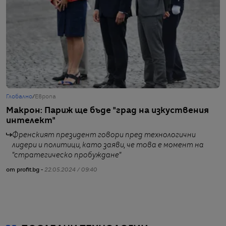
Глобално
/
Европа
Т
Макрон: Париж ще бъде "град на изкуствения
П
интелект"
к
Френският президент говори пред технологични
лидери и политици, като заяви, че това е момент на
"стратегическо пробуждане"
от profit.bg -
22.05.2024 / 09:40
от