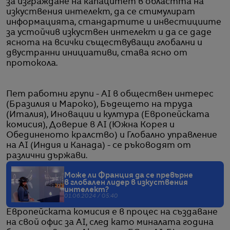
за изграждане на капацитет в областта на
изкуствения интелект, да се стимулират
информацията, стандартите и инвестициите
за устойчив изкуствен интелект и да се даде
яснота на всички съществуващи глобални и
двустранни инициативи, става ясно от
протокола.
Пет работни групи - AI в обществен интерес
(Бразилия и Мароко), Бъдещето на труда
(Италия), Иновации и култура (Европейската
комисия), Доверие в AI (Южна Корея и
Обединеното кралство) и Глобално управление
на AI (Индия и Канада) - се ръководят от
различни държави.
Може ли Франция да се превърне
в глобален лидер в изкуствения
интелект?
01.06.2024 / 05:40
Европейската комисия е в процес на създаване
на свой офис за AI, след като миналата година