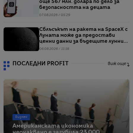
още 567 млн. долара по дело за
безопасността на децата
07.08.2026 / 05:29
Сблъсъкът на ракета на SpaceX с
Луната може да предостави
ценни данни за бъдещите лунни
мисии
06.08.2026 / 11:18
ПОСЛЕДНИ PROFIT
виж още
Бизнес
Американската икономика
неочаквано е загубила 23 000