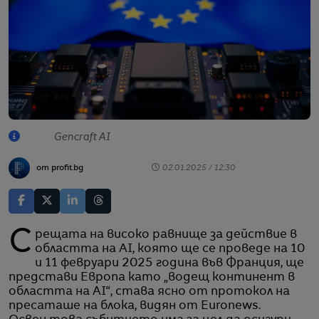
Gencraft AI
от profit.bg
02.01.2025 / 12:30
Срещата на високо равнище за действие в
областта на AI, която ще се проведе на 10
и 11 февруари 2025 година във Франция, ще
представи Европа като „водещ континент в
областта на AI“, става ясно от протокол на
пресаташе на блока, видян от Euronews.