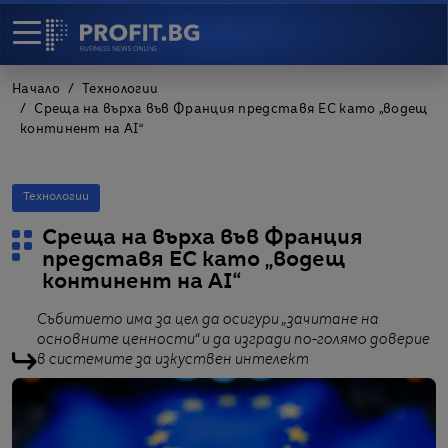
Начало
Технологии
Среща на върха във Франция представя ЕС като „водещ
континент на AI“
Технологии
Среща на върха във Франция
представя ЕС като „водещ
континент на AI“
Събитието има за цел да осигури „зачитане на
основните ценности“ и да изгради по-голямо доверие
в системите за изкуствен интелект