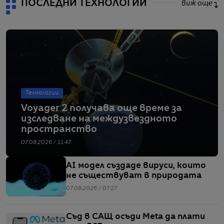
ПОСЛЕДНИ ТЕХНОЛОГИИ
виж още
Технологии
Voyager 2 получава още време за
изследване на междузвездното
пространство
07.08.2026 / 11:47
AI модел създаде вируси, които
не съществуват в природата
07.08.2026 / 07:27
Съд в САЩ осъди Meta да плати