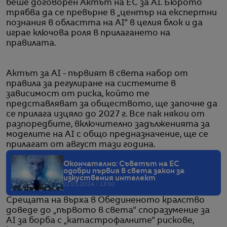
беше договорен Актът на ЕС за AI. Бюрото
трябва да се превърне в „център на експертни
познания в областта на AI“ в целия блок и да
играе ключова роля в прилагането на
правилата.
Актът за AI - първият в света набор от
правила за регулиране на системите в
зависимост от риска, който те
представляват за обществото, ще започне да
се прилага изцяло до 2027 г. Все пак някои от
разпоредбите, включително задълженията за
моделите на AI с общо предназначение, ще се
прилагат от август тази година.
Окончателно: Съветът на ЕС
одобри първия в света закон за
изкуствения интелект
21.05.2024 / 13:50
Срещата на върха в Обединеното кралство
доведе до „първото в света“ споразумение за
AI за борба с „катастрофалните“ рискове,