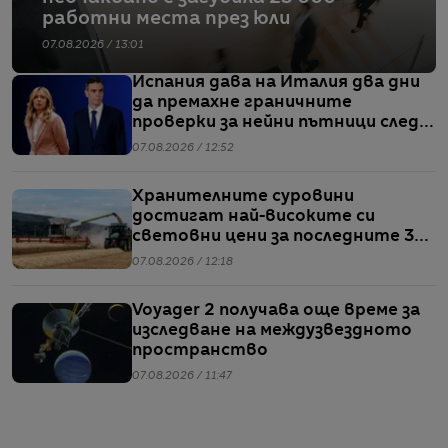
работни места през юли
07.08.2026 / 13:01
Испания дава на Италия два дни
да премахне граничните
проверки за нейни пътници след
кризата в Сеута
07.08.2026 / 12:52
Хранителните суровини
достигат най-високите си
световни цени за последните 3
години
07.08.2026 / 12:18
Voyager 2 получава още време за
изследване на междузвездното
пространство
07.08.2026 / 11:47