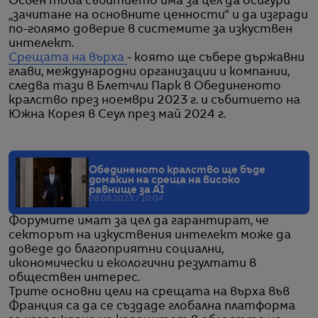
Освен това събитието има за цел да осигури
„зачитане на основните ценности“ и да изгради
по-голямо доверие в системите за изкуствен
интелект.
Срещата на върха
- която ще събере държавни
глави, международни организации и компании,
следва тази в Блетчли Парк в Обединеното
кралство през ноември 2023 г. и събитието на
Южна Корея в Сеул през май 2024 г.
Обединеното кралство ще бъде
домакин на среща на високо
равнище за AI
08.06.2023 / 10:04
Форумите имат за цел да гарантират, че
секторът на изкуствения интелект може да
доведе до благоприятни социални,
икономически и екологични резултати в
обществен интерес.
Трите основни цели на срещата на върха във
Франция са да се създаде глобална платформа