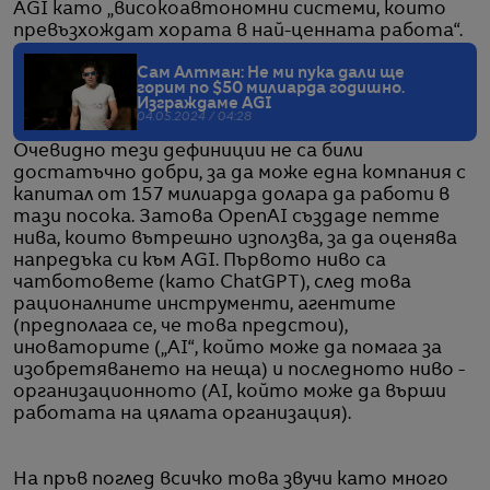
AGI като „високоавтономни системи, които
превъзхождат хората в най-ценната работа“.
Сам Алтман: Не ми пука дали ще
горим по $50 милиарда годишно.
Изграждаме AGI
04.05.2024 / 04:28
Очевидно тези дефиниции не са били
достатъчно добри, за да може една компания с
капитал от 157 милиарда долара да работи в
тази посока. Затова OpenAI създаде петте
нива, които вътрешно използва, за да оценява
напредъка си към AGI. Първото ниво са
чатботовете (като ChatGPT), след това
рационалните инструменти, агентите
(предполага се, че това предстои),
иноваторите („AI“, който може да помага за
изобретяването на неща) и последното ниво -
организационното (AI, който може да върши
работата на цялата организация).
На пръв поглед всичко това звучи като много