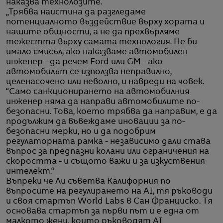
наказва технолозите.
„Трябва наистина да разгледаме
потенциалното въздействие върху хората и
нашите общности, а не да прехвърляме
тежестта върху самата технология. Не би
имало смисъл, ако наказваме автомобилен
инженер - да речем Ford или GM - ако
автомобилът се използва неправилно,
целенасочено или неволно, и навреди на човек.
“Само санкционирането на автомобилния
инженер няма да направи автомобилите по-
безопасни. Това, което трябва да направим, е да
продължим да въвеждаме иновации за по-
безопасни мерки, но и да подобрим
регулаторната рамка - независимо дали става
въпрос за предпазни колани или ограничения на
скоростта - и същото важи и за изкуствения
интелект.“
Въпреки че Ли съветва Калифорния по
въпросите на регулирането на AI, тя ръководи
и своя стартъп World Labs в Сан Франциско. Тя
основава стартъп за първи път и е една от
малкото жени, които ръководят AI