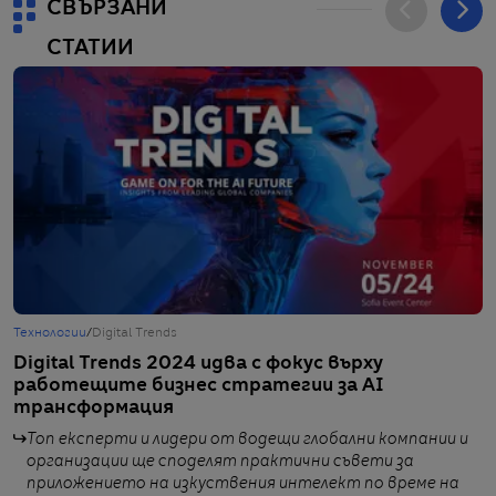
СВЪРЗАНИ
СТАТИИ
Технологии
/
Digital Trends
Т
Digital Trends 2024 идва с фокус върху
С
работещите бизнес стратегии за AI
д
трансформация
Топ експерти и лидери от водещи глобални компании и
организации ще споделят практични съвети за
приложението на изкуствения интелект по време на
от