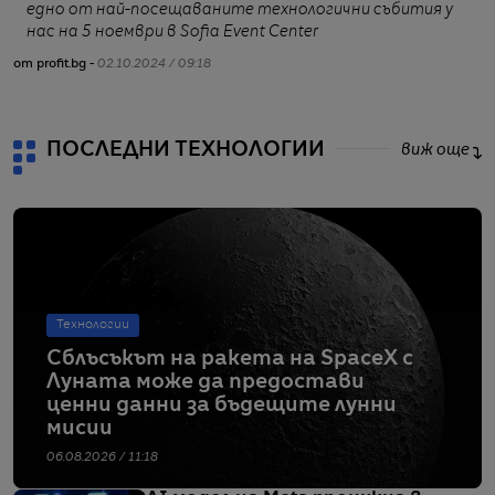
едно от най-посещаваните технологични събития у
нас на 5 ноември в Sofia Event Center
от profit.bg -
02.10.2024 / 09:18
ПОСЛЕДНИ ТЕХНОЛОГИИ
виж още
Технологии
Сблъсъкът на ракета на SpaceX с
Луната може да предостави
ценни данни за бъдещите лунни
мисии
06.08.2026 / 11:18