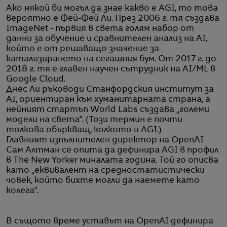
Ако някой би могъл да знае какво е AGI, то това
вероятно е Фей-Фей Ли. През 2006 г. тя създава
ImageNet - първия в света голям набор от
данни за обучение и сравнителен анализ на AI,
който е от решаващо значение за
катализирането на сегашния бум. От 2017 г. до
2018 г. тя е главен научен сътрудник на AI/ML в
Google Cloud.
Днес Ли ръководи Станфордския институт за
AI, ориентиран към хуманитарната страна, а
нейният стартъп World Labs създава „големи
модели на света“. (Този термин е почти
толкова объркващ, колкото и AGI.)
Главният изпълнителен директор на OpenAI
Сам Алтман се опита да дефинира AGI в профил
в The New Yorker миналата година. Той го описва
като „еквивалент на средностатистически
човек, който бихте могли да наемете като
колега“.
В същото време уставът на OpenAI дефинира