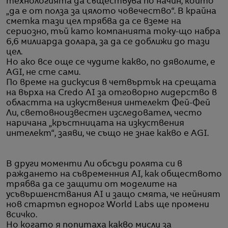
технологията да съществува по начин, който
„да е от полза за цялото човечество“. В крайна
сметка тази цел трябва да се вземе на
сериозно, тъй като компанията току-що набра
6,6 милиарда долара, за да се доближи до тази
цел.
Но ако все още се чудите какво, по дяволите, е
AGI, не сте сами.
По време на дискусия в четвъртък на срещата
на върха на Credo AI за отговорно лидерство в
областта на изкуствения интелект Фей-Фей
Ли, световноизвестен изследовател, често
наричанa „кръстницата на изкуствения
интелект“, заяви, че също не знае какво е AGI.
В други моменти Ли обсъди ролята си в
раждането на съвременния AI, как обществото
трябва да се защити от моделите на
усъвършенствания AI и защо смята, че нейният
нов стартъп еднорог World Labs ще промени
всичко.
Но когато я попитаха какво мисли за