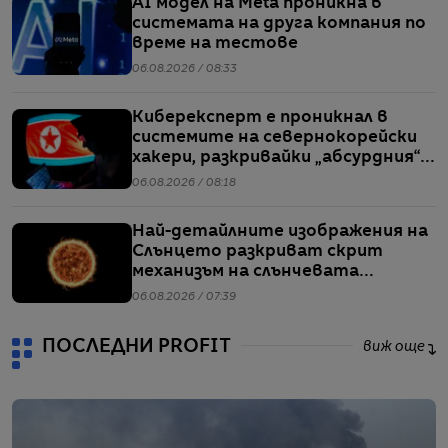
AI модел на Meta проникна в
системата на друга компания по
време на тестове
06.08.2026 / 08:33
Киберексперт е проникнал в
системите на севернокорейски
хакери, разкривайки „абсурдния“
мащаб на атаките им
06.08.2026 / 08:18
Най-детайлните изображения на
Слънцето разкриват скрит
механизъм на слънчевата
активност
06.08.2026 / 07:39
ПОСЛЕДНИ PROFIT
виж още