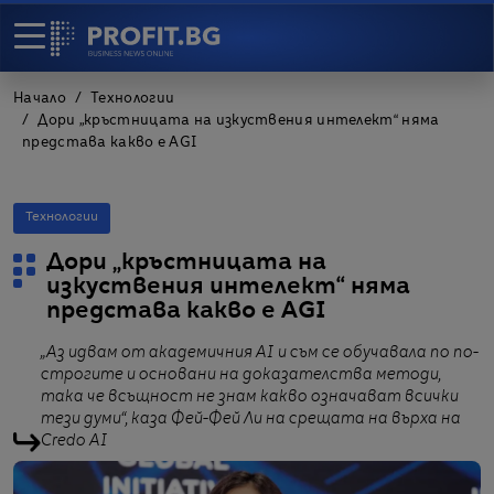
Начало
Технологии
Дори „кръстницата на изкуствения интелект“ няма
представа какво е AGI
Технологии
Дори „кръстницата на
изкуствения интелект“ няма
представа какво е AGI
„Аз идвам от академичния AI и съм се обучавала по по-
строгите и основани на доказателства методи,
така че всъщност не знам какво означават всички
тези думи“, каза Фей-Фей Ли на срещата на върха на
Credo AI