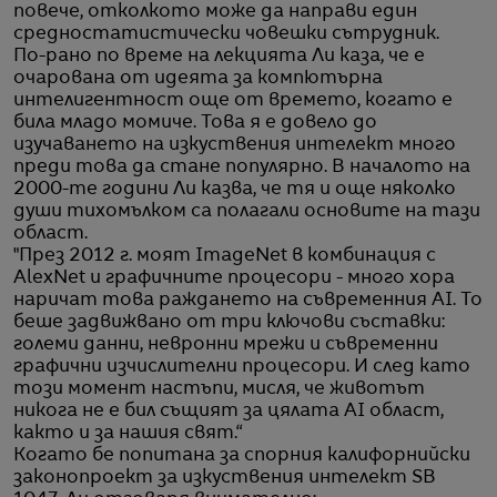
повече, отколкото може да направи един
средностатистически човешки сътрудник.
По-рано по време на лекцията Ли каза, че е
очарована от идеята за компютърна
интелигентност още от времето, когато е
била младо момиче. Това я е довело до
изучаването на изкуствения интелект много
преди това да стане популярно. В началото на
2000-те години Ли казва, че тя и още няколко
души тихомълком са полагали основите на тази
област.
"През 2012 г. моят ImageNet в комбинация с
AlexNet и графичните процесори - много хора
наричат това раждането на съвременния AI. То
беше задвижвано от три ключови съставки:
големи данни, невронни мрежи и съвременни
графични изчислителни процесори. И след като
този момент настъпи, мисля, че животът
никога не е бил същият за цялата AI област,
както и за нашия свят.“
Когато бе попитана за спорния калифорнийски
законопроект за изкуствения интелект SB