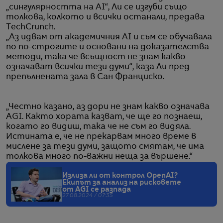
„сингулярността на AI“, Ли се изгуби също
толкова, колкото и всички останали, предава
ТechCrunch.
„Аз идвам от академичния AI и съм се обучавала
по по-строгите и основани на доказателства
методи, така че всъщност не знам какво
означават всички тези думи“, каза Ли пред
препълнената зала в Сан Франциско.
„Честно казано, аз дори не знам какво означава
AGI. Както хората казват, че ще го познаеш,
когато го видиш, така че не съм го видяла.
Истината е, че не прекарвам много време в
мислене за тези думи, защото смятам, че има
толкова много по-важни неща за вършене.“
Излиза ли от контрол OpenAI?
Екипът за анализ на рисковете
от AGI се разпада
27.08.2024 / 07:35