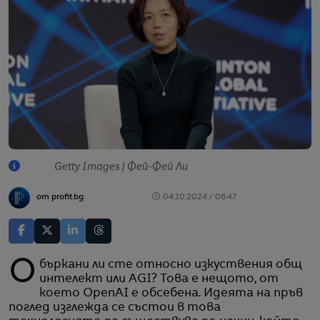
Getty Images | Фей-Фей Ли
от profit.bg
04.10.2024 / 06:47
Объркани ли сте относно изкуствения общ
интелект или AGI? Това е нещото, от
което OpenAI е обсебена. Идеята на пръв
поглед изглежда се състои в това