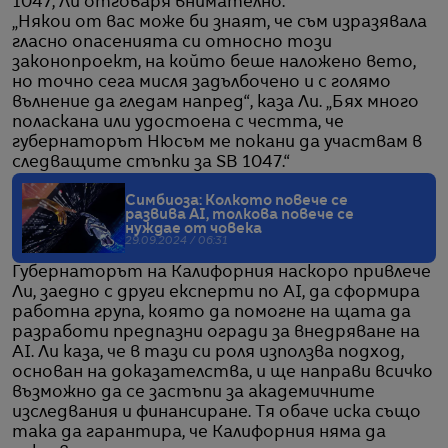
1047, Ли отговаря внимателно:
„Някои от вас може би знаят, че съм изразявала
гласно опасенията си относно този
законопроект, на който беше наложено вето,
но точно сега мисля задълбочено и с голямо
вълнение да гледам напред“, каза Ли. „Бях много
поласкана или удостоена с честта, че
губернаторът Нюсъм ме покани да участвам в
следващите стъпки за SB 1047.“
Симбиоза: Колкото повече се
развива AI, толкова повече се
нуждае от човека
29.09.2024 / 06:31
Губернаторът на Калифорния наскоро привлече
Ли, заедно с други експерти по AI, да сформира
работна група, която да помогне на щата да
разработи предпазни огради за внедряване на
AI. Ли каза, че в тази си роля използва подход,
основан на доказателства, и ще направи всичко
възможно да се застъпи за академичните
изследвания и финансиране. Тя обаче иска също
така да гарантира, че Калифорния няма да