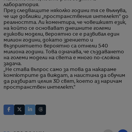
лаборатория.
През следващите няколко години тя се вълнува,
че ще доближи „пространствения интелект“ до
реалността. Ли коментира, че човешкият език,
на който се основават днешните големи
езикови модели, вероятно се е развивал един
милион години, докато зрението и
възприятието вероятно са отнели 540
милиона години. Това означава, че създаването
на големи модели на света е много по-сложна
задача.
„Не става въпрос само за това да накараме
компютрите да виждат, а наистина да обучим
да разбират целия 3D свят, което аз наричам
пространствен интелект.“