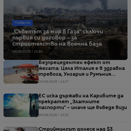
Глобално
„Съветът за мир в Газа“ сключи
първия си договор – за
строителство на военна база
06.08.2026 / 15:30
Безпрецедентен ефект от
жегата: Цяла Италия е в здравна
тревога, Унгария и Румъния
пестят електричество
06.08.2026 / 14:27
ЕС иска държави на Карибите да
прекратят „Златните
паспорти“ – иначе ще въведе визи
06.08.2026 / 13:22
Стриймингът донесе над $3