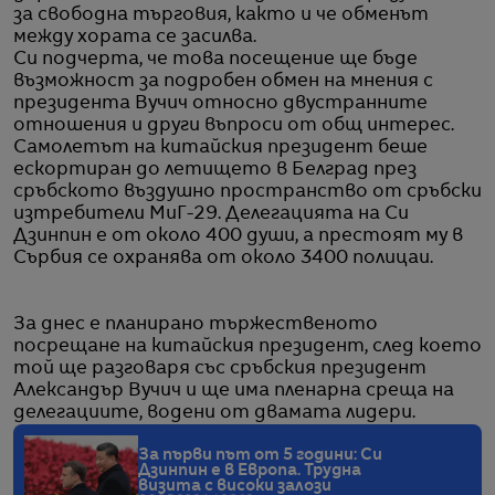
за свободна търговия, както и че обменът
между хората се засилва.
Си подчерта, че това посещение ще бъде
възможност за подробен обмен на мнения с
президента Вучич относно двустранните
отношения и други въпроси от общ интерес.
Самолетът на китайския президент беше
ескортиран до летището в Белград през
сръбското въздушно пространство от сръбски
изтребители МиГ-29. Делегацията на Си
Дзинпин е от около 400 души, а престоят му в
Сърбия се охранява от около 3400 полицаи.
За днес е планирано тържественото
посрещане на китайския президент, след което
той ще разговаря със сръбския президент
Александър Вучич и ще има пленарна среща на
делегациите, водени от двамата лидери.
За първи път от 5 години: Си
Дзинпин е в Европа. Трудна
визита с високи залози