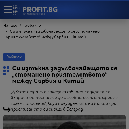
Начало
Глобално
Си изтъкна задълбочаващото се „стоманено
приятелството“ между Сърбия и Китай
Глобално
Си изтъкна задълбочаващото се
„стоманено приятелството“
между Сърбия и Китай
„Двете страни си оказаха твърда подкрепа по
въпроси, отнасящи се до основните ни интереси и
големи опасения“, каза президентът на Китай при
пристигането си снощи в Белград