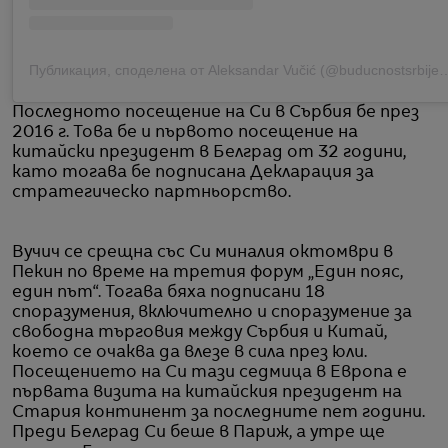
Публикация, споделена от Aleksandar Vuč
Последното посещение на Си в Сърбия бе през
2016 г. Това бе и първото посещение на
китайски президент в Белград от 32 години,
като тогава бе подписана Декларация за
стратегическо партньорство.
Вучич се срещна със Си миналия октомври в
Пекин по време на третия форум „Един пояс,
един път“. Тогава бяха подписани 18
споразумения, включително и споразумение за
свободна търговия между Сърбия и Китай,
което се очаква да влезе в сила през юли.
Посещението на Си тази седмица в Европа е
първата визита на китайския президент на
Стария континент за последните пет години.
Преди Белград Си беше в Париж, а утре ще