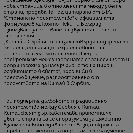
посещение ще бъде ползотворно и ще отвори
нова страница в отношенията между двете
страни, предава Танюг, цитирана от БТА.
"Стоманено приятелство" е официалната
формулировка, която Пекин и Белград
използват за описване на двустранните си
отношения.
„Китай и Сърбия си оказаха твърда подкрепа по
въпроси, отнасящи се до основните ни
интереси и големи опасения. Заедно
подкрепихме международната справедливост и
допринесохме за насърчаването на мира и
развитието в света“, посочи Си в
прессъобщение, разпространено от
посолството на Китай в Сърбия.
Той подчерта дълбокото традиционно
приятелство между Сърбия и Китай.
Китайският държавен глава припомни, че
двете страни са се споразумели за цялостно
взаимно освобождаване от визи, открили са
директни полети и са подписали споразумение