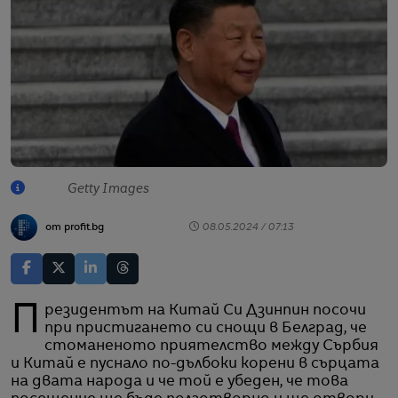
Getty Images
от profit.bg
08.05.2024 / 07:13
Президентът на Китай Си Дзинпин посочи
при пристигането си снощи в Белград, че
стоманеното приятелство между Сърбия
и Китай е пуснало по-дълбоки корени в сърцата
на двата народа и че той е убеден, че това