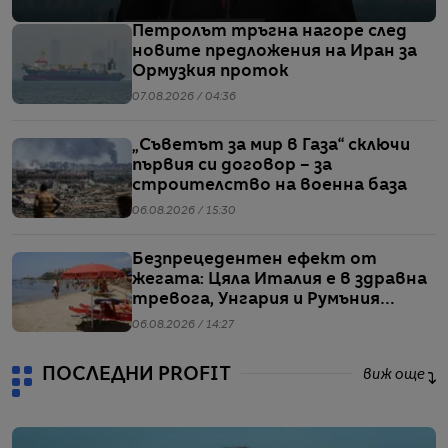
Петролът тръгна нагоре след
новите предложения на Иран за
Ормузкия проток
07.08.2026 / 04:36
„Съветът за мир в Газа“ сключи
първия си договор – за
строителство на военна база
06.08.2026 / 15:30
Безпрецедентен ефект от
жегата: Цяла Италия е в здравна
тревога, Унгария и Румъния
пестят електричество
06.08.2026 / 14:27
ПОСЛЕДНИ PROFIT
виж още