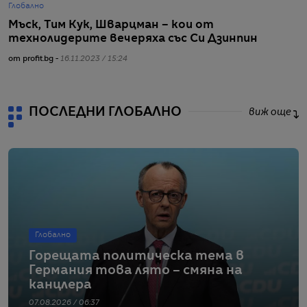
Глобално
Г
Мъск, Тим Кук, Шварцман – кои от
О
технолидерите вечеряха със Си Дзинпин
с
от profit.bg -
16.11.2023 / 15:24
от
ПОСЛЕДНИ ГЛОБАЛНО
виж още
Глобално
Горещата политическа тема в
Германия това лято – смяна на
канцлера
07.08.2026 / 06:37