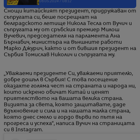
06.05.2024 / 08:12
Снощи китайският президент, придружаван от
съпругата си, беше посрещнат на
белградското летище Никола Тесла от Вучич и
съпругата му от сръбския премиер Милош
Вучевич, председателя на парламента Ана
Бърнабич, министъра на външните работи
Марко Джурич, както и от бившия президент на
Сърбия Томислав Николич и съпругата му.
„Уважаеми президентe Си, уважаеми приятелю,
добре дошъл в Сърбия! С това посещение
оказахте голяма чест на страната и народа ни,
които искрено обичат Китай и ценят
приятелството на вашата велика страна.
Визията за света, която защитавате, даде
вдъхновение и сила и на нашата малка страна,
която днес смело и гордо върви по пътя на
прогреса и успеха“, написа Вучич на страницата
си в Instagram.