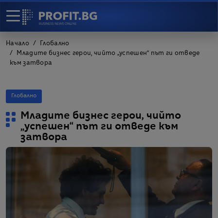
Начало
Глобално
Младите бизнес герои, чийто „успешен“ път ги отведе
към затвора
Глобално
Младите бизнес герои, чийто
„успешен“ път ги отведе към
затвора