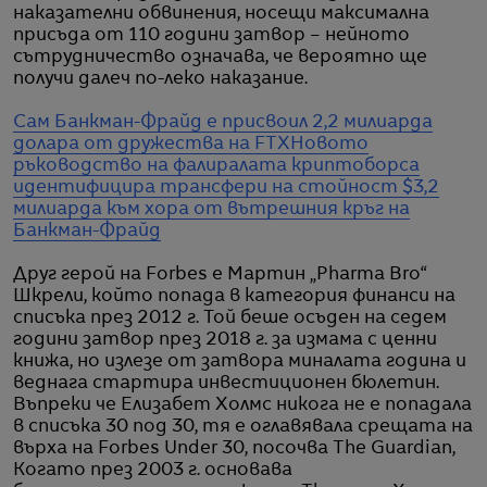
наказателни обвинения, носещи максимална
присъда от 110 години затвор – нейното
сътрудничество означава, че вероятно ще
получи далеч по-леко наказание.
Сам Банкман-Фрайд е присвоил 2,2 милиарда
долара от дружества на FTX
Новото
ръководство на фалиралата криптоборса
идентифицира трансфери на стойност $3,2
милиарда към хора от вътрешния кръг на
Банкман-Фрайд
Друг герой на Forbes е Мартин „Pharma Bro“
Шкрели, който попада в категория финанси на
списъка през 2012 г. Той беше осъден на седем
години затвор през 2018 г. за измама с ценни
книжа, но излезе от затвора миналата година и
веднага стартира инвестиционен бюлетин.
Въпреки че Елизабет Холмс никога не е попадала
в списъка 30 под 30, тя е оглавявала срещата на
върха на Forbes Under 30, посочва The Guardian,
Когато през 2003 г. основава