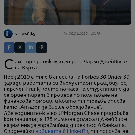
от profit.bg
08.04.2023 / 10:46
Само преди няколко години Чарли Джейвис е
на върха.
През 2019 г. тя е в списъка на Forbes
30 Under 30
заради работата си върху стартиращ бизнес,
наречен Frank, който помага на студентите да
се ориентират в процеса по получаване на
финансова помощи и който тя тогава описва
като „Amazon за висше образование“.
Две години по-късно JPMorgan Chase придобива
компанията за 175 милиона долара и Джейвис е
назначена за управляващ директор в банката.
Споделяйки
новината в LinkedIn
, тя посочва, че