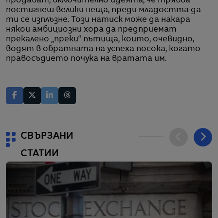
продават, включително идеята, че трябва
постигнеш велики неща, преди младостта да
ти се изплъзне. Този натиск може да накара
някои амбициозни хора да предприемат
прекалено „преки“ пътища, които, очевидно,
водят в обратната на успеха посока, когато
правосъдието почука на вратата им.
СВЪРЗАНИ
СТАТИИ