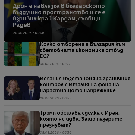
Дрон е навлязъл в българското
въздушно пространство и се е
взривил край Кардам, съобщи
Радев
08.08.2026 / 09:56
Колко отворена е България към
световната икономика отвъд
ЕС?
08.08.2026 / 07:11
Испания възстановява граничния
контрол с Италия на фона на
нарастващото напрежение
заради мигрантите
08.08.2026 / 06:53
Тръмп обещава сделка с Иран,
която не идва. Защо пазарите
празнуват?
08.08.2026 / 06:36