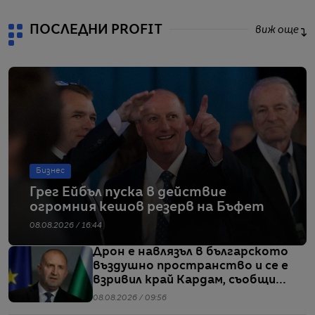
ПОСЛЕДНИ PROFIT
виж още
Бизнес
Грег Ейбъл пуска в действие
огромния кешов резерв на Бъфет
08.08.2026 / 16:44
Дрон е навлязъл в българското
въздушно пространство и се е
взривил край Кардам, съобщи
Радев
08.08.2026 / 09:56