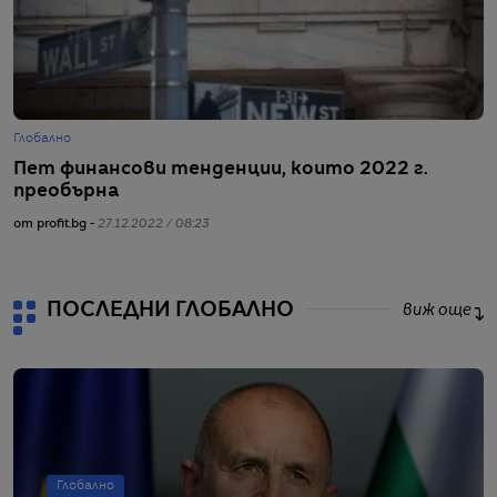
Глобално
Ж
Пет финансови тенденции, които 2022 г.
О
преобърна
о
от profit.bg -
27.12.2022 / 08:23
от
ПОСЛЕДНИ ГЛОБАЛНО
виж още
Глобално