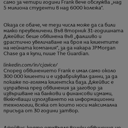
само за четири години Frank вече обслужва „над
5 милиона студенти в над 6000 колежа“.
Оказа се обаче, че тези числа може да са били
малко преувеличени. Във вторник 31-годишната
Джейвис беше обвинена във „фалшиво и
драстично увеличаване на броя на клиентите
на нейната компания“, за да накара JPMorgan
Chase да я купи, пише The Guardian.
linkedin.com/in/cjavice/
Според обвинението Frank е имал само около
300 000 клиенти и е изфабрикувал данни, за да
покаже по-голяма клиентска база. Джейвис е
изправена пред обвинения за заговор за
извършване на банкови и финансови измами,
включващи използването на информационни
технологии, всяка от които носи максимална
присъда от 30 години затвор.