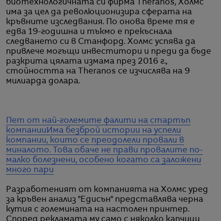
биотехнологичната си фирма Theranos, Холмс
има за цел да революционизира сферата на
кръвните изследвания. По онова време тя е
едва 19-годишна и тъкмо е прекъснала
следването си в Станфорд. Холмс успява да
привлече могъщи инвеститори и преди да бъде
разкрита цялата измама през 2016 г.,
стойността на Theranos се изчислява на 9
милиарда долара.
Пет от най-големите фалити на стартъп
компании
Има безброй истории на успели
компании, които се преодолели провали в
миналото. Това обаче не прави провалите по-
малко болезнени, особено когато са заложени
много пари
Разработеният от компанията на Холмс уред
за кръвен анализ "Едисън" представлява черна
кутия с големината на настолен принтер.
Според рекламата му само с няколко капчици