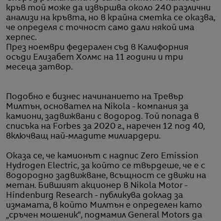
кръв той може да извършва около 240 различни
анализи на кръвта, но в крайна сметка се оказва,
че определя с точност само дали някой има
херпес.
През ноември федерален съд в Калифорния
осъди Елизабет Холмс на 11 години и три
месеца затвор.
Подобно е бизнес начинанието на Тревър
Милтън, основател на Nikola - компания за
камиони, задвижвани с водород. Той попада в
списъка на Forbes за 2020 г., наречен 12 под 40,
включващ най-младите милиардери.
Оказа се, че камионът с надпис Zero Emission
Hydrogen Electric, за който се твърдеше, че е с
водородно задвижване, всъщност се движи на
метан. Бившият акционер в Nikola Motor -
Hindenburg Research - публикува доклад за
измамата, в който Милтън е определен като
„сръчен мошеник“, подмамил General Motors да