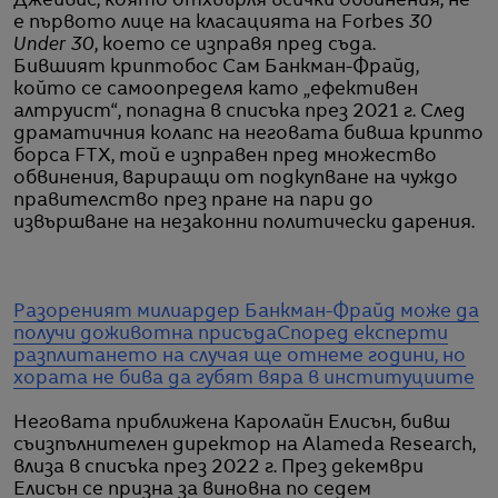
Джейвис, която отхвърля всички обвинения, не
е първото лице на класацията на Forbes
30
Under 30
, което се изправя пред съда.
Бившият криптобос Сам Банкман-Фрайд,
който се самоопределя като „ефективен
алтруист“, попадна в списъка през 2021 г. След
драматичния колапс на неговата бивша крипто
борса FTX, той е изправен пред множество
обвинения, вариращи от подкупване на чуждо
правителство през пране на пари до
извършване на незаконни политически дарения.
Разореният милиардер Банкман-Фрайд може да
получи доживотна присъда
Според експерти
разплитането на случая ще отнеме години, но
хората не бива да губят вяра в институциите
Неговата приближена Каролайн Елисън, бивш
съизпълнителен директор на Alameda Research,
влиза в списъка през 2022 г. През декември
Елисън се призна за виновна по седем