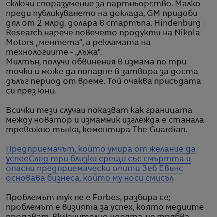
сключи споразумение за партньорство. Малко
преди публикуването на доклада, GM придоби
дял от 2 млрд. долара в стартъпа. Hindenburg
Research нарече повечето продукти на Nikola
Motors „ментета“, а рекламата на
технологиите - „лъжа“.
Милтън, получи обвинения в измама по три
точки и може да попадне в затвора за доста
дълъг период от време. Той очаква присъдата
си през юни.
Всички тези случаи показват как границата
между новатор и измамник изглежда е станала
тревожно тънка, коментира The Guardian.
Предприемачът, който умира от желание да
успее
След три близки срещи със смъртта и
опасни предприемачески опити Зеб Евънс
основава бизнеса, който му носи смисъл
Проблемът тук не е Forbes, разбира се;
проблемът е визията за успех, която медиите