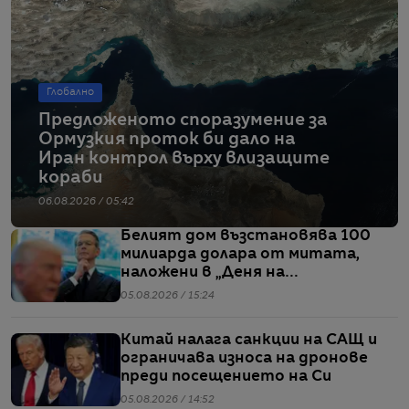
Глобално
Предложеното споразумение за
Ормузкия проток би дало на
Иран контрол върху влизащите
кораби
06.08.2026 / 05:42
Белият дом възстановява 100
милиарда долара от митата,
наложени в „Деня на
освобождението“
05.08.2026 / 15:24
Китай налага санкции на САЩ и
ограничава износа на дронове
преди посещението на Си
05.08.2026 / 14:52