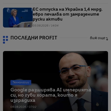
ЕС отпуска на Украйна 1,4 млрд.
евро печалба от замразените
руски активи
05.08.2026 / 14:04
ПОСЛЕДНИ PROFIT
виж още
Технологии
Google разширява AI империята
си, но губи хората, които я
изградиха
06.08.2026 / 07:02