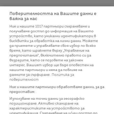
Поверителността на Вашите данни е
важна за нас
Ние и нашите
1017
партньори съхраняваме и
получаваме достъп до информация на Вашето
устройство, като уникални идентификатори в
бисквитки за обработка на лични данни. Можете
да приемете и управлявате своя избор по всяко
време, като щракнете върху „Управление на
предпочитания“, включително правото си да
възразите, като се позовете на законен
интерес. Вашият избор ще бъде оповестен на
нашите партньори и няма да повлияе на
данните за сърфиране.
Политика за
поверителност
Ние и нашите партньори обработваме данни, за да
предоставим:
Използване на точни данни за географско
позициониране. Активно сканиране на
характеристиките на устройството за
идентификация. Съхраняване на и/или достъп до