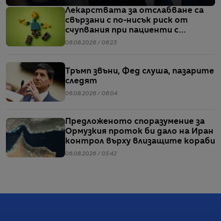
Лекарствата за отслабване са
свързани с по-нисък риск от
счупвания при пациенти с
диабет, сочи проучване
06.08.2026 / 06:23
Тръмп звъни, Фед слуша, пазарите
следят
06.08.2026 / 06:04
Предложеното споразумение за
Ормузкия проток би дало на Иран
контрол върху влизащите кораби
06.08.2026 / 05:42