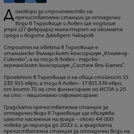
Договори за строителство на
пречиствателни станции за отпадъчни
води в Търговище и Ловеч ще подпише
утре (27 февруари) министърът на околната
среда и водите Джевдет Чакъров.
Строител на обекта в Търговище е
италианско-българският консорциум „Юниленд-
Сиконко”, а на този в Ловеч - турско-
германският консорциум „Систем Япъ-Батег”.
Проектът в Търговище е на обща стойност 15
235 915 евро, а този в Ловеч - 17 811 576 евро,
от които 75 на сто финансиране по ИСПА и 25
на сто – национално съфинансиране.
Градската пречиствателна станция за
отпадъчни води в Търговище ще обслужва
цялото население на града – около 44 000
човека за периода до 2022 г., а градската
пречиствателна станция за отпадъчни води на