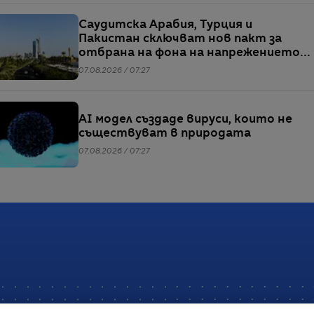
Саудитска Арабия, Турция и
Пакистан сключват нов пакт за
отбрана на фона на напрежението
между САЩ и Иран
07.08.2026 / 07:27
AI модел създаде вируси, които не
съществуват в природата
07.08.2026 / 07:27