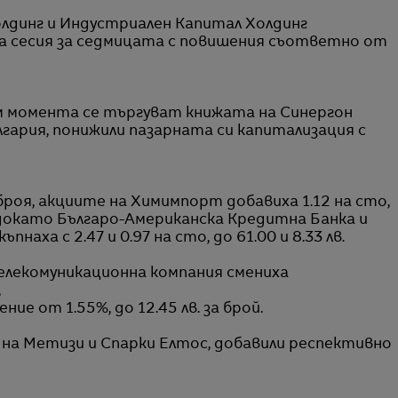
олдинг
и Индустриален Капитал Холдинг
 сесия за седмицата с повишения съответно от
 момента се търгуват книжата на Синергон
гария, понижили пазарната си капитализация с
 броя, акциите на Химимпорт добавиха 1.12 на сто,
й, докато Българо-Американска Кредитна Банка и
аха с 2.47 и 0.97 на сто, до 61.00 и 8.33 лв.
телекомуникационна компания смениха
,
е от 1.55%, до 12.45 лв. за брой.
на Метизи и Спарки Елтос, добавили респективно