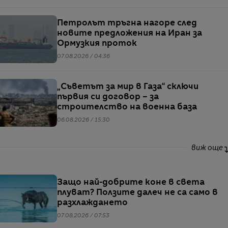
Петролът тръгна нагоре след
новите предложения на Иран за
Ормузкия проток
07.08.2026 / 04:36
„Съветът за мир в Газа“ сключи
първия си договор – за
строителство на военна база
06.08.2026 / 15:30
виж още
Защо най-добрите коне в света
плуват? Ползите далеч не са само в
разхлаждането
07.08.2026 / 07:53