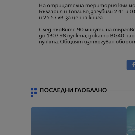
На отрицателна територия към мо
България и Топливо, загубили 2.
41
и 0.
и 25.57 лв. за ценна книга.
След първите 90 минути на търгов
до 1307.98 пункта, докато
BG40
нар
пункта. Общият изтъргуван оборот
ПОСЛЕДНИ ГЛОБАЛНО