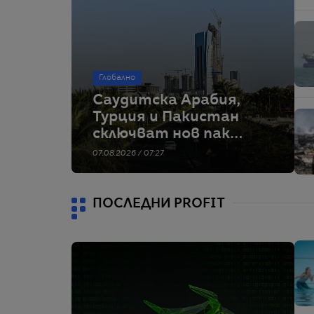
Глобално
Саудитска Арабия,
Турция и Пакистан
сключват нов пакт
за отбрана на фона
07.08.2026 / 07:27
на напрежението
между САЩ и Иран
ПОСЛЕДНИ PROFIT