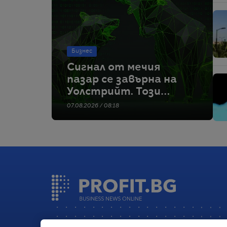
Бизнес
Сигнал от мечия
пазар се завърна на
Уолстрийт. Този
път може да е добра
07.08.2026 / 08:18
новина