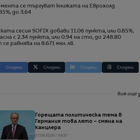
мента се търгуват книжата на Еврохолд
85%, до 3.6
4
ската сесия
SOFIX
добави 11.06 пункта, или 0.85%,
асна с 2.34 пункта, или 0.94 на сто, до 248.80
 се равнява на
8
.
671
млн. лв.
Сподели
Сподели
Сподели
Сподели
виж още
Горещата политическа тема в
Германия това лято – смяна на
канцлера
07.08.2026 / 06:37