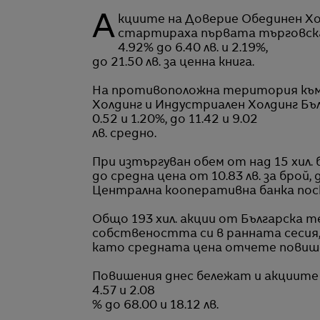
Акциите на
Доверие Обединен Х
стартираха първата търговска
4.92%
до 6.40 лв. и
2.19%,
до 21.50 лв. за ценна книга.
На противоположна територия към
Холдинг и Индустриален Холдинг Бъл
0.52 и 1.
20
%, до 11.42 и 9.0
2
лв. средно.
При изтъргуван обем от над 15 хил.
до средна цена от 10.83 лв. за бро
Централна кооперативна банка поскъпн
Общо 193 хил. акции от Българска 
собствеността си в ранната сесия
като средната цена отчете повишени
Повишения днес бележат и акциите 
4.57 и 2.0
8
% до 68.00 и 18.12 лв.