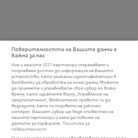
Поверителността на Вашите данни е
важна за нас
Ние и нашите
1017
партньори съхраняваме и
получаваме достъп до информация на Вашето
устройство, като уникални идентификатори в
бисквитки за обработка на лични данни. Можете
да приемете и управлявате своя избор по всяко
време, като щракнете върху „Управление на
предпочитания“, включително правото си да
възразите, като се позовете на законен
интерес. Вашият избор ще бъде оповестен на
нашите партньори и няма да повлияе на
данните за сърфиране.
Политика за
поверителност