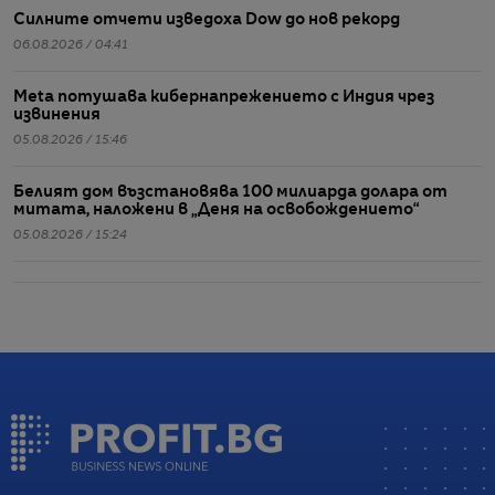
Силните отчети изведоха Dow до нов рекорд
06.08.2026 / 04:41
Meta потушава кибернапрежението с Индия чрез
извинения
05.08.2026 / 15:46
Белият дом възстановява 100 милиарда долара от
митата, наложени в „Деня на освобождението“
05.08.2026 / 15:24
Китай налага санкции на САЩ и ограничава износа на
дронове преди посещението на Си
05.08.2026 / 14:52
ЕС отпуска на Украйна 1,4 млрд. евро печалба от
замразените руски активи
05.08.2026 / 14:04
МС предлага отпадане на ограничението върху износа