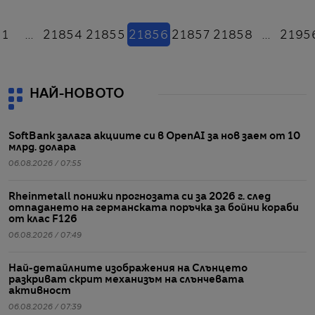
азад
(настоящ)
1
...
21854
21855
21856
21857
21858
...
2195
НАЙ-НОВОТО
SoftBank залага акциите си в OpenAI за нов заем от 10
млрд. долара
06.08.2026 / 07:55
Rheinmetall понижи прогнозата си за 2026 г. след
отпадането на германската поръчка за бойни кораби
от клас F126
06.08.2026 / 07:49
Най-детайлните изображения на Слънцето
разкриват скрит механизъм на слънчевата
активност
06.08.2026 / 07:39