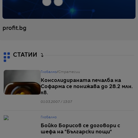
profit.bg
СТАТИИ
Глобално
/
Стратегии
Консолидираната печалба на
Софарма се понижава до 28.2 млн.
лв.
01.03.2007 / 13:07
Глобално
Бойко Борисов се договори с
шефа на "Български пощи"