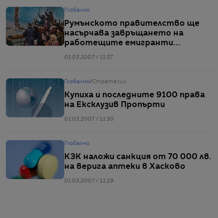
Глобално
Румънското правителство ще
насърчава завръщането на
работещите емигранти
обратно в страната
01.03.2007 / 11:37
Глобално
/
Стратегии
Купиха и последните 9100 права
на Ексклузив Пропърти
01.03.2007 / 11:30
Глобално
КЗК наложи санкция от 70 000 лв.
на верига аптеки в Хасково
01.03.2007 / 11:29