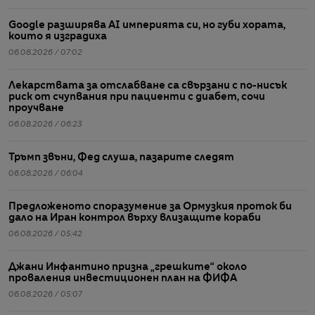
Google разширява AI империята си, но губи хората,
които я изградиха
06.08.2026 / 07:02
Лекарствата за отслабване са свързани с по-нисък
риск от счупвания при пациенти с диабет, сочи
проучване
06.08.2026 / 06:23
Тръмп звъни, Фед слуша, пазарите следят
06.08.2026 / 06:04
Предложеното споразумение за Ормузкия проток би
дало на Иран контрол върху влизащите кораби
06.08.2026 / 05:42
Джани Инфантино призна „грешките“ около
проваления инвестиционен план на ФИФА
06.08.2026 / 05:07