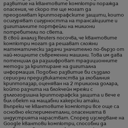
развитие на квантовите компютри поражда
опасения, че скоро те ще могат да
преодоляват криптографските защити, които
осигуряват сигурността на трансакциите и
дигиталните портфейли на милиони
потребители по света.
В свой анализ Reuters посочва, че квантовите
компютри могат да решават сложни
математически задачи значително по-бързо от
най-мощните съвременни машини. Това им дава
потенциал да разшифроват традиционните
методи за криптиране на дигитална
информация. Подобно развитие би създало
сериозни предизвикателства за глобалния
криптопазар, оценяван на 2 трилиона долара,
който разчита на блокчейн мрежи с
дългогодишна криптографска защита и вече е
бил обект на мащабни хакерски атаки.
Въпреки че квантовите компютри все още са
основно експериментални, опасенията в
индустрията нарастват. Според изследване на
Google квантови компютри, способни да