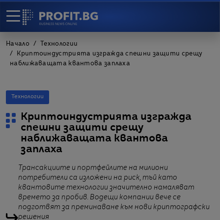
Начало
Технологии
Криптоиндустрията изгражда спешни защити срещу
наближаващата квантова заплаха
Технологии
Криптоиндустрията изгражда
спешни защити срещу
наближаващата квантова
заплаха
Трансакциите и портфейлите на милиони
потребители са изложени на риск, тъй като
квантовите технологии значително намаляват
времето за пробив. Водещи компании вече се
подготвят за преминаване към нови криптографски
решения