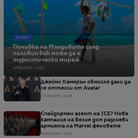
Живот
Почивка на Малдивите след
половин век може да е
туристически мираж
07.08.2026 / 15:32
Джеймс Камерън обмисля дали да
се оттегли от Avatar
07.08.2026 / 14:26
Спайдърмен агент на ICE? Нова
кампания на Белия дом разгневи
армията на Marvel феновете
07.08.2026 / 13:32