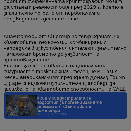
пробият съвременната криптография, могат
да станат реалност още през 2029 г., което е
значително по-рано от първоначално
предвиденото десетилетие.
Анализатори от Citigroup потвърждават, че
квантовите технологии, комбинирани с
напредъка в изкуствения интелект, значително
намаляват времето до уязвимост на
криптовалутите.
Рискът за финансовата и националната
сигурност е толкова значителен, че миналия
месец американският президент Доналд Тръмп
издаде специални изпълнителни заповеди за
засилване на квантовите способности на САЩ.
Криптоиндустрията се
подготвя за потенциалните
заплахи от квантовите
компютри
22.05.2026 / 07:44