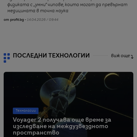
физиката с „умни“ чипове, които могат да превърнат
медицината в точна наука
от profit.bg -
14.04.2026 / 09:44
от
ПОСЛЕДНИ ТЕХНОЛОГИИ
виж още
Технологии
Voyager 2 получава още време за
изследване на междузвездното
пространство