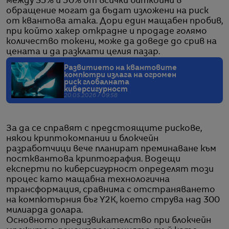
между 35% и 50% от всички биткойни в
обращение могат да бъдат изложени на риск
от квантова атака. Дори един мащабен пробив,
при който хакер открадне и продаде голямо
количество токени, може да доведе до срив на
цената и да разклати целия пазар.
Развитието на квантовите
компютри излага на огромен
риск глобалната
киберсигурност
20.05.2026 / 09:58
За да се справят с предстоящите рискове,
някои криптокомпании и блокчейн
разработчици вече планират преминаване към
постквантова криптография. Водещи
експерти по киберсигурност определят този
процес като мащабна технологична
трансформация, сравнима с отстраняването
на компютърния бъг Y2K, което струва над 300
милиарда долара.
Основното предизвикателство при блокчейн