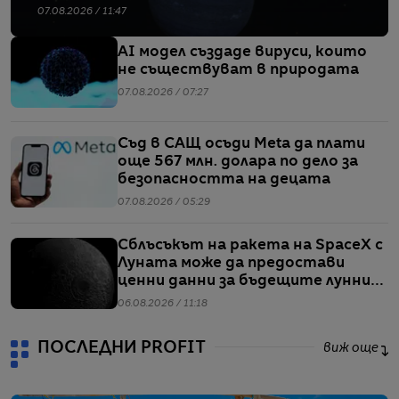
07.08.2026 / 11:47
AI модел създаде вируси, които
не съществуват в природата
07.08.2026 / 07:27
Съд в САЩ осъди Meta да плати
още 567 млн. долара по дело за
безопасността на децата
07.08.2026 / 05:29
Сблъсъкът на ракета на SpaceX с
Луната може да предостави
ценни данни за бъдещите лунни
мисии
06.08.2026 / 11:18
ПОСЛЕДНИ PROFIT
виж още