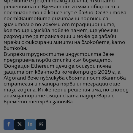
мрежите е децентрализацията, тъй като
решенията се вземат от голяма общност и
постигането на консенсус е бавно. Освен това
постквантовите дигитални подписи са
значително по-големи от традиционните,
което ще изисква повече памет, ще увеличи
разходите за трансакции и може да забави
мрежи с фиксирани лимити на блоковете, като
биткойн.
Въпреки трудностите индустрията вече
предприема първи стъпки към бъдещето.
Фондация Ethereum цели да осигури пълна
защита от квантови компютри до 2029 г., а
Algorand вече публикува своята постквантова
стратегия и планира първи интеграции още
тази година. Инженерни решения има, но според
анализаторите същинската надпревара с
времето тепърва започва.