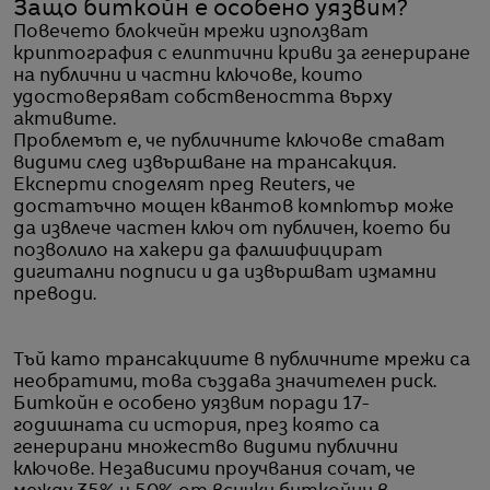
Защо биткойн е особено уязвим?
Повечето блокчейн мрежи използват
криптография с елиптични криви за генериране
на публични и частни ключове, които
удостоверяват собствеността върху
активите.
Проблемът е, че публичните ключове стават
видими след извършване на трансакция.
Експерти споделят пред Reuters, че
достатъчно мощен квантов компютър може
да извлече частен ключ от публичен, което би
позволило на хакери да фалшифицират
дигитални подписи и да извършват измамни
преводи.
Тъй като трансакциите в публичните мрежи са
необратими, това създава значителен риск.
Биткойн е особено уязвим поради 17-
годишната си история, през която са
генерирани множество видими публични
ключове. Независими проучвания сочат, че