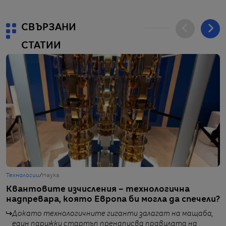
СВЪРЗАНИ
СТАТИИ
Технологии
/
Наука
Ж
Квантовите изчисления – технологична
Н
надпревара, която Европа би могла да спечели?
в
Докато технологичните гиганти залагат на мащаба,
един парижки стартъп пренаписва правилата на