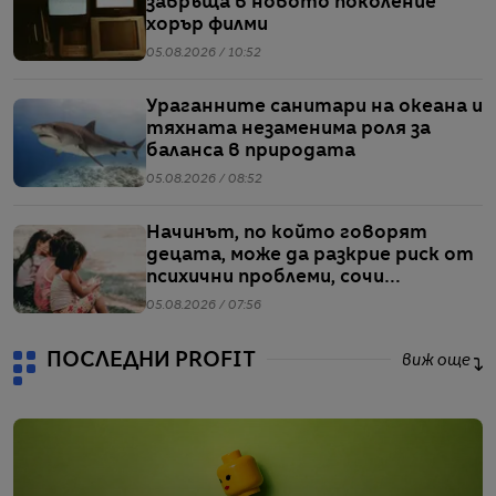
завръща в новото поколение
хорър филми
05.08.2026 / 10:52
Ураганните санитари на океана и
тяхната незаменима роля за
баланса в природата
05.08.2026 / 08:52
Начинът, по който говорят
децата, може да разкрие риск от
психични проблеми, сочи
проучване
05.08.2026 / 07:56
ПОСЛЕДНИ PROFIT
виж още