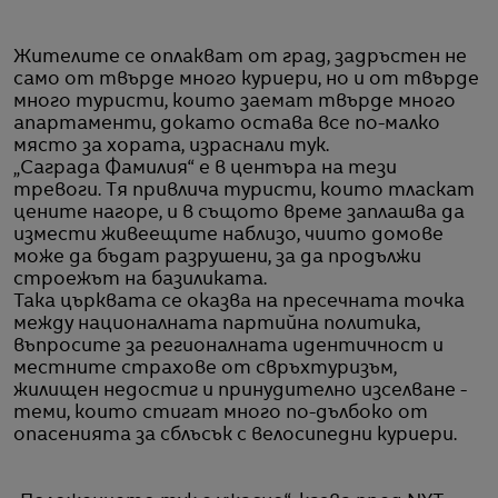
Жителите се оплакват от град, задръстен не
само от твърде много куриери, но и от твърде
много туристи, които заемат твърде много
апартаменти, докато остава все по-малко
място за хората, израснали тук.
„Саграда Фамилия“ е в центъра на тези
тревоги. Тя привлича туристи, които тласкат
цените нагоре, и в същото време заплашва да
измести живеещите наблизо, чиито домове
може да бъдат разрушени, за да продължи
строежът на базиликата.
Така църквата се оказва на пресечната точка
между националната партийна политика,
въпросите за регионалната идентичност и
местните страхове от свръхтуризъм,
жилищен недостиг и принудително изселване -
теми, които стигат много по-дълбоко от
опасенията за сблъсък с велосипедни куриери.