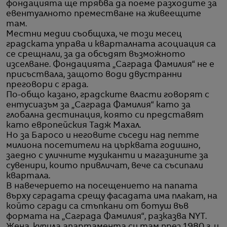
фондацията ще трябва да поеме разходите за
евентуалното преместване на живеещите
там.
Местни медии съобщиха, че този месец
градската управа и кварталната асоциация са
се срещнали, за да обсъдят възможното
изселване. Фондацията „Саграда Фамилия“ не е
присъствала, защото води двустранни
преговори с града.
По-общо казано, градските власти говорят с
ентусиазъм за „Саграда Фамилия“ като за
глобална дестинация, която си представят
като европейския Тадж Махал.
Но за Баросо и неговите съседи над петте
милиона посетители на църквата годишно,
заедно с уличните музиканти и магазините за
сувенири, които привличат, вече са съсипали
квартала.
В навечерието на посещението на папата
върху сградата срещу фасадата има плакат, на
който сгради са стъпкани от ботуш във
формата на „Саграда Фамилия“, разказва NYT.