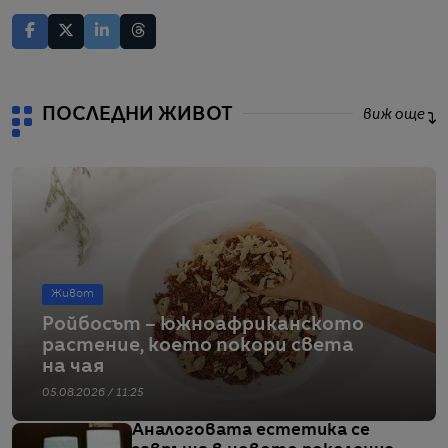
ПОСЛЕДНИ ЖИВОТ
виж още
Живот
Ройбосът – южноафриканското
растение, което покори света
на чая
05.08.2026 / 11:25
Аналоговата естетика се