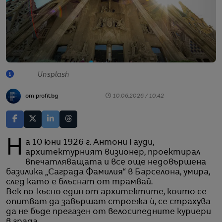
Unsplash
от profit.bg
10.06.2026 / 10:42
На 10 юни 1926 г. Антони Гауди,
архитектурният визионер, проектирал
впечатляващата и все още недовършена
базилика „Саграда Фамилия“ в Барселона, умира,
след като е блъснат от трамвай.
Век по-късно един от архитектите, които се
опитват да завършат строежа ѝ, се страхува
да не бъде прегазен от велосипедните куриери