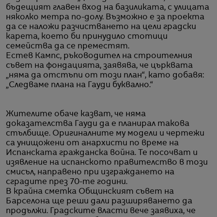
бъдещият главен вход на базиликата, с улицата
няколко метра по-долу. Възможно е за проекта
да се наложи разчистването на цели градски
карета, което би принудило стотици
семейства да се преместят.
Естев Кампс, ръководител на строителния
съвет на фондацията, заявява, че църквата
„няма да отстъпи от този план“, като добавя:
„Следваме плана на Гауди буквално.“
Жителите обаче казват, че няма
доказателства Гауди да е планирал такова
стълбище. Оригиналните му модели и чертежи
са унищожени от анархисти по време на
Испанската гражданска война. Те посочват и
изявление на испанското правителство в този
смисъл, направено при изграждането на
сградите през 70-те години.
В крайна сметка Общинският съвет на
Барселона ще реши дали разширяването да
продължи. Градските власти вече заявиха, че