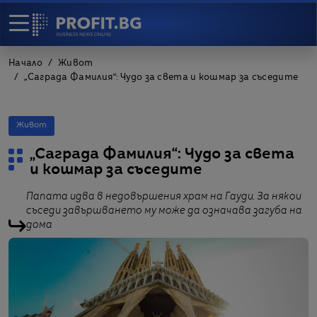
Начало
Живот
„Саграда Фамилия“: Чудо за света и кошмар за съседите
Живот
„Саграда Фамилия“: Чудо за света
и кошмар за съседите
Папата идва в недовършения храм на Гауди. За някои
съседи завършването му може да означава загуба на
дома