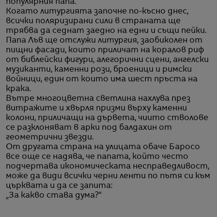
популярния папа.
Когато литургията започне по-късно днес,
всички поляризирани сили в страната ще
трябва да седнат заедно на едни и същи пейки.
Папа Лъв ще отслужи литургия, заобиколен от
пищни фасади, които приличат на коралов риф
от библейски фигури, алегорични сцени, ангелски
музиканти, каменни рози, броеници и римски
войници, един от които има шест пръста на
крака.
Вътре многоцветна светлина нахлува през
витражите и хвърля призми върху каменни
колони, приличащи на дървета, чиито стволове
се разклоняват в арки под балдахин от
геометрични звезди.
От другата страна на улицата обаче Баросо
все още се надява, че папата, който често
подчертава икономическата несправедливост,
може да види всички черни ленти по пътя си към
църквата и да се запита:
„За какво става дума?“