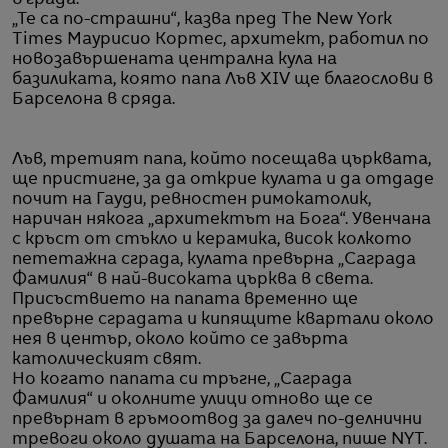
в града.
„Те са по-страшни“, казва пред The New York
Times Маурисио Кортес, архитект, работил по
новозавършената централна кула на
базиликата, която папа Лъв XIV ще благослови в
Барселона в сряда.
Лъв, третият папа, който посещава църквата,
ще пристигне, за да открие кулата и да отдаде
почит на Гауди, ревностен римокатолик,
наричан някога „архитектът на Бога“. Увенчана
с кръст от стъкло и керамика, висок колкото
пететажна сграда, кулата превърна „Саграда
Фамилия“ в най-високата църква в света.
Присъствието на папата временно ще
превърне сградата и кипящите квартали около
нея в център, около който се завърта
католическият свят.
Но когато папата си тръгне, „Саграда
Фамилия“ и околните улици отново ще се
превърнат в гръмоотвод за далеч по-делнични
тревоги около душата на Барселона, пише NYT.