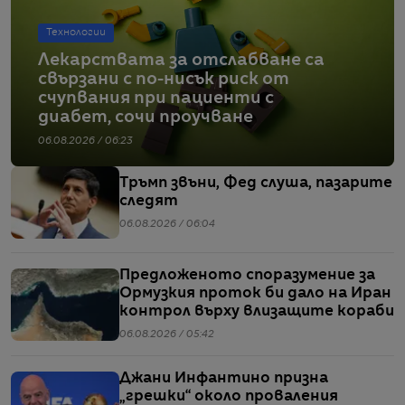
Технологии
Лекарствата за отслабване са
свързани с по-нисък риск от
счупвания при пациенти с
диабет, сочи проучване
06.08.2026 / 06:23
Тръмп звъни, Фед слуша, пазарите
следят
06.08.2026 / 06:04
Предложеното споразумение за
Ормузкия проток би дало на Иран
контрол върху влизащите кораби
06.08.2026 / 05:42
Джани Инфантино призна
„грешки“ около проваления