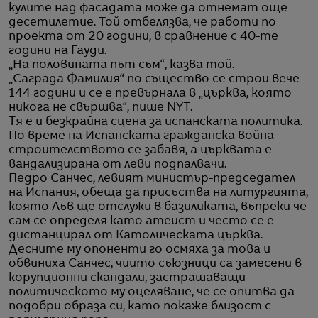
кулите над фасадата може да отнемат още
десетилетие. Той отбелязва, че работи по
проекта от 20 години, в сравнение с 40-те
години на Гауди.
„На половината път съм“, казва той.
„Саграда Фамилия“ по същество се строи вече
144 години и се е превърнала в „църква, която
никога не свършва“, пише NYT.
Тя е и безкрайна сцена за испанската политика.
По време на Испанската гражданска война
строителството се забавя, а църквата е
вандализирана от леви подпалвачи.
Педро Санчес, левият министър-председател
на Испания, обеща да присъства на литургията,
която Лъв ще отслужи в базиликата, въпреки че
сам се определя като атеист и често се е
дистанцирал от Католическата църква.
Десните му опоненти го осмяха за това и
обвиниха Санчес, чиито съюзници са замесени в
корупционни скандали, застрашаващи
политическото му оцеляване, че се опитва да
подобри образа си, като покаже близост с