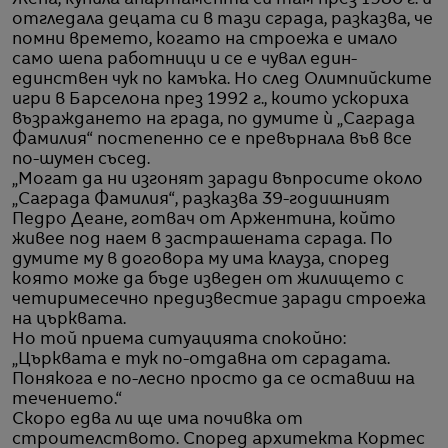
Жена, купила апартамента си там през 1980 г. и
отгледала децата си в тази сграда, разказва, че
помни времето, когато на строежа е имало
само шепа работници и се е чувал един-
единствен чук по камъка. Но след Олимпийските
игри в Барселона през 1992 г., които ускориха
възраждането на града, по думите ѝ „Саграда
Фамилия“ постепенно се е превърнала във все
по-шумен съсед.
„Могат да ни изгонят заради въпросите около
„Саграда Фамилия“, разказва 39-годишният
Педро Деане, готвач от Аржентина, който
живее под наем в застрашената сграда. По
думите му в договора му има клауза, според
която може да бъде изведен от жилището с
четиримесечно предизвестие заради строежа
на църквата.
Но той приема ситуацията спокойно:
„Църквата е тук по-отдавна от сградата.
Понякога е по-лесно просто да се оставиш на
течението.“
Скоро едва ли ще има почивка от
строителството. Според архитекта Кортес