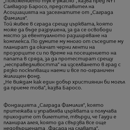
„Положението тук е ужасно“, казва пред NYT
Салвадор Баросо, представител на
Асоциацията на засегнатите от „Саграда
Фамилия“.
Той живее в сграда срещу църквата, която
може да бъде разрушена, за да се освободи
място за евентуалното разширяване на
комплекса. По думите му много от съседите му
планират да окачат черни ленти на
прозорците си по време на посещението на
папата в сряда, за да протестират срещу
„несправедливостта“ на изселването в град с
рязко поскъпващи наеми и все по-ограничен
жилищен фонд.
„Не виждам как един добър християнин би могъл
да приеме това“, казва Баросо.
Фондацията „Саграда Фамилия“, която
притежава и управлява църквата и получава
приходите от билетите, твърди, че Гауди е
планирал алея, която да свързва все още
недовършената „Фасада на славата“,