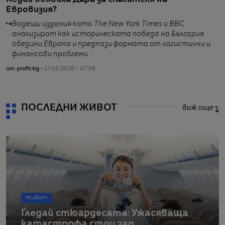
медии обявиха Дара за спасителя на
и
Евровизия?
Водещи издания като The New York Times и BBC
анализират как историческата победа на България
обедини Европа и предпази формата от логистични и
от
финансови проблеми
от profit.bg -
17.05.2026 / 07:29
ПОСЛЕДНИ ЖИВОТ
виж още
Живот
Гледай стюардесата: Ужасяваща
катастрофа стои зад