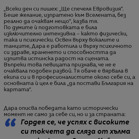
„Всеки ден си пишех: „Ще спечеля Евровизия“.
Беше желание, изпратено към Вселената, без
реално да очаквам нещо“, казва тя.
По думите ѝ подготовката е била
изключително интензивна – както физически,
така и психически. Освен върху вокалите и
танците, Дара е работила и върху психичното
си здраве, храненето и способността да
изпитва истинска радост на сцената.
Въпреки това певицата признава, че не е
очаквала подобен развой. Тя обаче е вярвала в
екипа си и в професионалистите около себе си, а
основната ѝ цел е била „да постави България на
картата“.
Дара описва победата като исторически
момент не само за себе си, но и за страната:
Гордея се, че успях с високите
си токчета да сляза от хълма