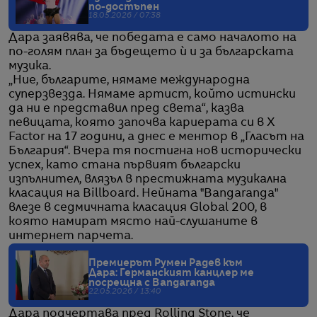
по-достъпен
18.05.2026 / 07:38
Дара заявява, че победата е само началото на
по-голям план за бъдещето ѝ и за българската
музика.
„Ние, българите, нямаме международна
суперзвезда. Нямаме артист, който истински
да ни е представил пред света“, казва
певицата, която започва кариерата си в X
Factor на 17 години, а днес е ментор в „Гласът на
България“. Вчера тя постигна нов исторически
успех, като стана първият български
изпълнител, влязъл в престижната музикална
класация на Billboard. Нейната "Bangaranga"
влезе в седмичната класация Global 200, в
която намират място най-слушаните в
интернет парчета.
Премиерът Румен Радев към
Дара: Германският канцлер ме
посрещна с Bangaranga
22.05.2026 / 13:40
Дара подчертава пред Rolling Stone, че