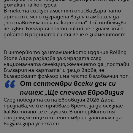
домакин на конкурса.
В текста си журналистът описва Дара като
артист с ясно изградена визия и амбиция да
„постави България на картата“. Той отбелязва,
че извън България почти никой не е знаел коя е,
докато в родината си тя вече е знаменитост.
В интервюто за италианското издание Rolling
Stone Дара разказва за омразата след
националната селекция, желанието да „постави
България на картата“ и защо вярва, че
българският фолклор има място в глобалния поп.
От септември всеки ден си
пишех: „Ще спечеля Евровизия
След победата си на Евровизия 2026 Дара
признава, че ѝ е трябвало време, за да осъзнае
какво точно се е случило. В интервюто тя
споделя, че още от септември е започнала да
визуализира успеха си.