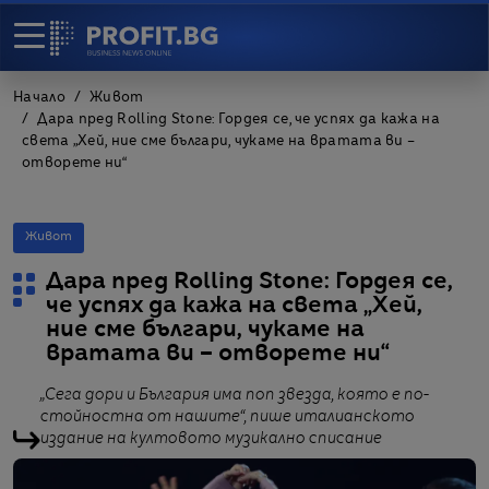
Начало
Живот
Дара пред Rolling Stone: Гордея се, че успях да кажа на
света „Хей, ние сме българи, чукаме на вратата ви –
отворете ни“
Живот
Дара пред Rolling Stone: Гордея се,
че успях да кажа на света „Хей,
ние сме българи, чукаме на
вратата ви – отворете ни“
„Сега дори и България има поп звезда, която е по-
стойностна от нашите“, пише италианското
издание на култовото музикално списание