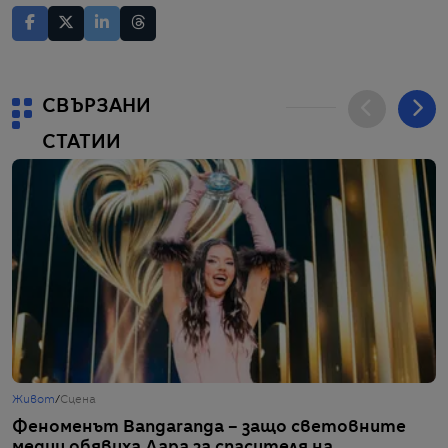
СВЪРЗАНИ
СТАТИИ
Живот
/
Сцена
Ж
Феноменът Bangaranga – защо световните
Д