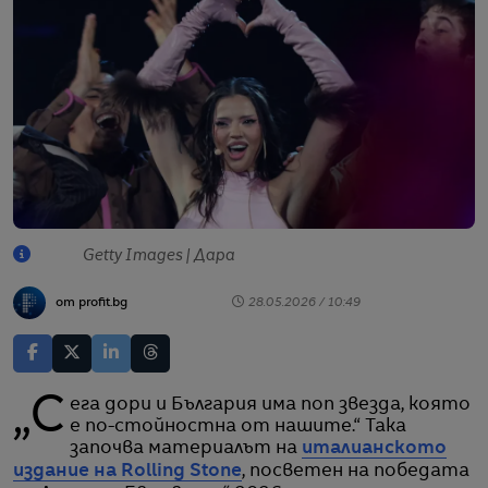
Getty Images | Дара
от profit.bg
28.05.2026 / 10:49
„Сега дори и България има поп звезда, която
е по-стойностна от нашите.“ Така
започва материалът на
италианското
издание на Rolling Stone
, посветен на победата