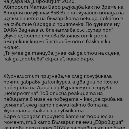
на Дара на „Евровизия“ 2026.
Авторът Матия Баро разказва как по време на
втория полуфинал във Виена случайно попада на
изпълнението на българската певица, докато е
на събитие в града с приятелка. По думите му
DARA веднага ги впечатлява със „супер поп“
звучене, което смесва влияния от k-pop и
американския мейнстрийм поп с балкански
нюанс.
„Тя умее да танцува, знае как да стои на сцена,
как да „пробива“ екрана“, пише Баро.
Журналистът признава, че след полуфинала
почти забравя за конкурса, а два дни по-късно
победата на Дара над Израел му се струва
„невероятна“. Той описва реакцията на
певицата в мига на победата – как „се срива на
земята“, след като печели както вота на
журитата, така и на публиката.
Баро определя триумфа като исторически
момент, тъй като България печели „Евровизия“
за първи път и през 2027 г. за първи път ще бъде