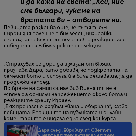
и да кажа на света: „Хей, ние
сме българи, чукаме на
вратата ви – отворете ни.
Певицата разкрива още, че пътят към
Евровизия далеч не е бил лесен, визирайки
сериозната вълна от негативни реакции след
победата си в българската селекция.
„Страхувах се дори да излизам от вкъщи“,
признава Дара, като добавя, че подкрепата на
семейството и съпруга ѝ е била решаваща, за да
продължи напред.
По време на самия финал във Виена тя не е
успяла да осмисли напрежението около вота и
реакциите срещу Израел.
„Бях прекалено развълнувана и объркана“, казва
певицата. Реакциите на публиката и онлайн
коментарите е видяла едва след конкурса.
Дара след „Евровизия“: Светът
изглежда много по-малък и много