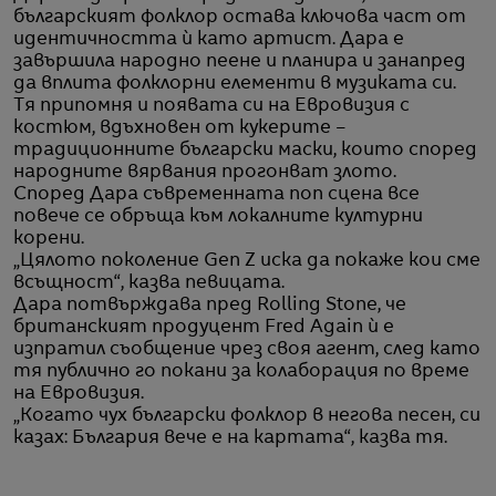
българският фолклор остава ключова част от
идентичността ѝ като артист. Дара е
завършила народно пеене и планира и занапред
да вплита фолклорни елементи в музиката си.
Тя припомня и появата си на Евровизия с
костюм, вдъхновен от кукерите –
традиционните български маски, които според
народните вярвания прогонват злото.
Според Дара съвременната поп сцена все
повече се обръща към локалните културни
корени.
„Цялото поколение Gen Z иска да покаже кои сме
всъщност“, казва певицата.
Дара потвърждава пред Rolling Stone, че
британският продуцент Fred Again ѝ е
изпратил съобщение чрез своя агент, след като
тя публично го покани за колаборация по време
на Евровизия.
„Когато чух български фолклор в негова песен, си
казах: България вече е на картата“, казва тя.