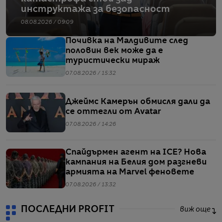
инструктажа за безопасност
08.08.2026 / 09:09
Почивка на Малдивите след
половин век може да е
туристически мираж
07.08.2026 / 15:32
Джеймс Камерън обмисля дали да
се оттегли от Avatar
07.08.2026 / 14:26
Спайдърмен агент на ICE? Нова
кампания на Белия дом разгневи
армията на Marvel феновете
07.08.2026 / 13:32
ПОСЛЕДНИ PROFIT
виж още