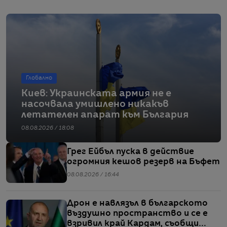
Глобално
Киев: Украинската армия не е
насочвала умишлено никакъв
летателен апарат към България
08.08.2026 / 18:08
Грег Ейбъл пуска в действие
огромния кешов резерв на Бъфет
08.08.2026 / 16:44
Дрон е навлязъл в българското
въздушно пространство и се е
взривил край Кардам, съобщи