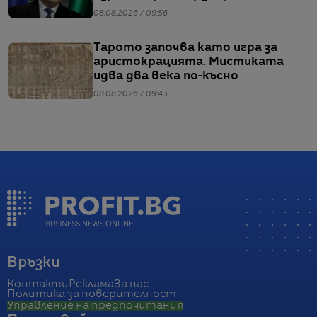
Радев
08.08.2026 / 09:56
Тарото започва като игра за
аристокрацията. Мистиката
идва два века по-късно
08.08.2026 / 09:43
Връзки
Контакти
Реклама
За нас
Политика за поверителност
Управление на предпочитания