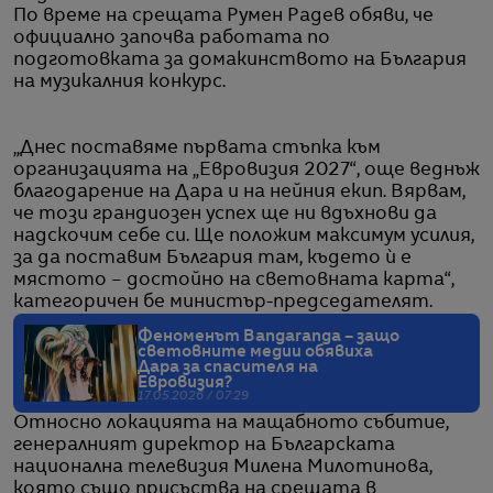
По време на срещата Румен Радев обяви, че
официално започва работата по
подготовката за домакинството на България
на музикалния конкурс.
„Днес поставяме първата стъпка към
организацията на „Евровизия 2027“, още веднъж
благодарение на Дара и на нейния екип. Вярвам,
че този грандиозен успех ще ни вдъхнови да
надскочим себе си. Ще положим максимум усилия,
за да поставим България там, където ѝ е
мястото – достойно на световната карта“,
категоричен бе министър-председателят.
Феноменът Bangaranga – защо
световните медии обявиха
Дара за спасителя на
Евровизия?
17.05.2026 / 07:29
Относно локацията на мащабното събитие,
генералният директор на Българската
национална телевизия Милена Милотинова,
която също присъства на срещата в