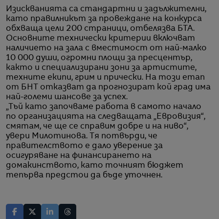
Изискванията са стандартни и задължителни,
като правилникът за провеждане на конкурса
обхваща цели 200 страници, отбелязва БТА.
Основните технически критерии включват
наличието на зала с вместимост от най-малко
10 000 души, огромни площи за пресцентър,
както и специализирани зони за артистите,
техните екипи, грим и прически. На този етап
от БНТ отказват да прогнозират кой град има
най-големи шансове за успех.
„Тъй като започваме работа в самото начало
по организацията на следващата „Евровизия“,
смятам, че ще се справим добре и на ниво“,
увери Милотинова. Тя потвърди, че
правителството е дало уверение за
осигуряване на финансирането на
домакинството, като точният бюджет
тепърва предстои да бъде уточнен.