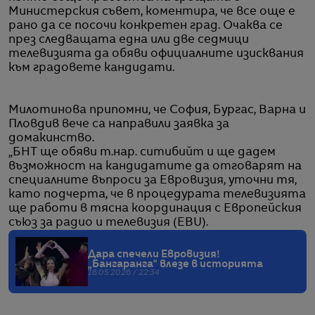
Министерския съвет, коментира, че все още е
рано да се посочи конкретен град. Очаква се
през следващата една или две седмици
телевизията да обяви официалните изисквания
към градовете кандидати.
Милотинова припомни, че София, Бургас, Варна и
Пловдив вече са направили заявка за
домакинство.
„БНТ ще обяви т.нар. ситибийт и ще дадем
възможност на кандидатите да отговарят на
специалните въпроси за Евровизия, уточни тя,
като подчерта, че в процедурата телевизията
ще работи в тясна координация с Европейския
съюз за радио и телевизия (EBU).
Дара спечели Евровизия!
„Бангаранга“ влезе в историята
16.05.2026 / 22:34