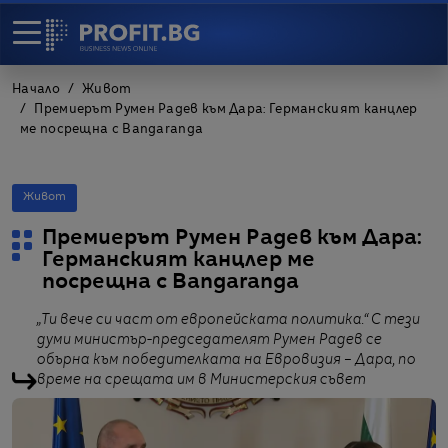
Начало
Живот
Премиерът Румен Радев към Дара: Германският канцлер
ме посрещна с Bangaranga
Живот
Премиерът Румен Радев към Дара:
Германският канцлер ме
посрещна с Bangaranga
„Ти вече си част от европейската политика.“ С тези
думи министър-председателят Румен Радев се
обърна към победителката на Евровизия – Дара, по
време на срещата им в Министерския съвет