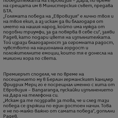
победителката на Евровизия – Дара, по време
на срещата им в Министерския съвет, предава
БТА.
„Голямата победа на „Евровизия“ е лично твоя и
на твоя екип, а аз искам да ви благодаря от
името на нашия народ, който има нужда от
подобни триумфи, за да повярва в себе си“, заяви
Радев, като подари цветя на изпълнителката.
Той изрази благодарност за огромната радост,
чувството на национална гордост и
положителните емоции, които тя е донесла на
милиони хора по света.
Премиерът споделя, че по време на
посещението му в Берлин германският канцлер
Фридрих Мерц го е посрещнал именно с хита от
Евровизия – Bangaranga, пускайки изпълнението
на Дара на телефона си.
„Искам да те поздравя за това, че и след тази
победа се държиш по един достоен начин. Това
е не по-малко важно от самата победа“, допълни
Радев.