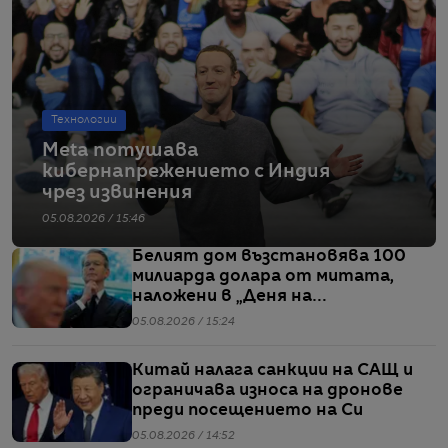
Технологии
Meta потушава
кибернапрежението с Индия
чрез извинения
05.08.2026 / 15:46
Белият дом възстановява 100
милиарда долара от митата,
наложени в „Деня на
освобождението“
05.08.2026 / 15:24
Китай налага санкции на САЩ и
ограничава износа на дронове
преди посещението на Си
05.08.2026 / 14:52