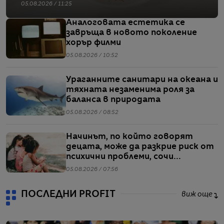
05.08.2026 / 11:25
Аналоговата естетика се
завръща в новото поколение
хорър филми
05.08.2026 / 10:52
Ураганните санитари на океана и
тяхната незаменима роля за
баланса в природата
05.08.2026 / 08:52
Начинът, по който говорят
децата, може да разкрие риск от
психични проблеми, сочи
проучване
05.08.2026 / 07:56
ПОСЛЕДНИ PROFIT
виж още