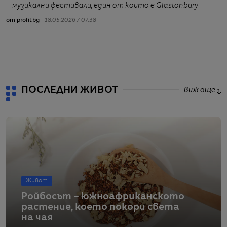
музикални фестивали, един от които е Glastonbury
от profit.bg -
18.05.2026 / 07:38
от
ПОСЛЕДНИ ЖИВОТ
виж още
Живот
Ройбосът – южноафриканското
растение, което покори света
на чая