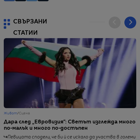
СВЪРЗАНИ
СТАТИИ
Живот
/
Сцена
Г
Дара след „Евровизия“: Светът изглежда много
Р
по-малък и много по-достъпен
з
Певицата сподели, че би ѝ се искало да участва в големи