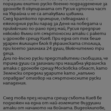
поразили елитно руско военно подразделение за
дронове в окупираната от Русия източна част
на Украйна и не са атакували цивилни.
След краткото примирие, съвпаднало с
ежегодния руски парад за Деня на победата и
приключило по-рано през май, Русия предприе
няколко вълни от смъртоносни атаки с ракети
и дронове срещу Киев. При една от тях беше
ударен жилищен блок в украинската столица,
при което загинаха 24 души, включително три
деца.
Дни по-късно руски представители съобщиха, че
трима души са загинали при мащабна украинска
атака с дронове срещу Московска област, като
Зеленски определи ударите като „напълно
оправдан“ отговор на смъртоносните руски
нападения.
След това през нощта срещу събота Киев бе
подложен на една от най-големите въздушни
атаки от началото на войната. Видеоклипове,