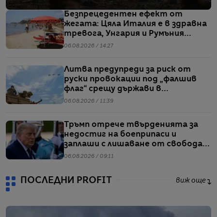
Безпрецедентен ефект от
жегата: Цяла Италия е в здравна
тревога, Унгария и Румъния
пестят електричество
06.08.2026 / 14:27
Литва предупреди за риск от
руски провокации под „фалшив
флаг“ срещу държави в
Балтийския регион
06.08.2026 / 11:39
Тръмп отрече твърденията за
недостиг на боеприпаси и
заплаши с лишаване от свобода
хората, които разпространяват
06.08.2026 / 09:11
подобна информация
ПОСЛЕДНИ PROFIT
виж още