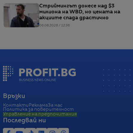
Стриймингът донесе над $3
милиона на WBD, но цената на
акциите спада драстично
06.08.2026 / 12:36
Връзки
Контакти
Реклама
За нас
Политика за поверителност
Управление на предпочитания
Последвай ни