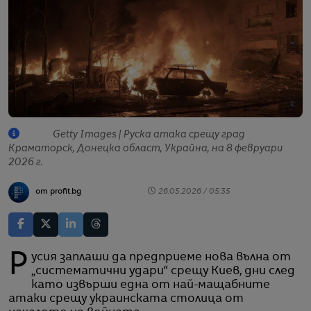
Getty Images | Руска атака срещу град
Краматорск, Донецка област, Украйна, на 8 февруари
2026 г.
от profit.bg
26.05.2026 / 05:35
Русия заплаши да предприеме нова вълна от
„систематични удари“ срещу Киев, дни след
като извърши една от най-мащабните
атаки срещу украинската столица от