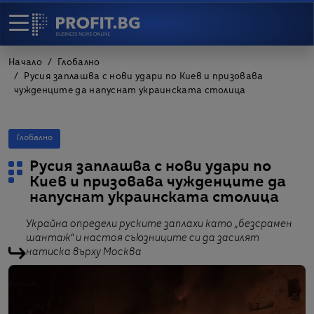
Начало
Глобално
Русия заплашва с нови удари по Киев и призовава
чужденците да напуснат украинската столица
Глобално
Русия заплашва с нови удари по
Киев и призовава чужденците да
напуснат украинската столица
Украйна определи руските заплахи като „безсрамен
шантаж“ и настоя съюзниците си да засилят
натиска върху Москва