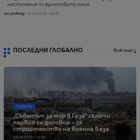
настъпление по фронтовата линия
от profit.bg -
15.05.2026 / 08:41
от
ПОСЛЕДНИ ГЛОБАЛНО
виж още
Глобално
„Съветът за мир в Газа“ сключи
първия си договор – за
строителство на военна база
06.08.2026 / 15:30