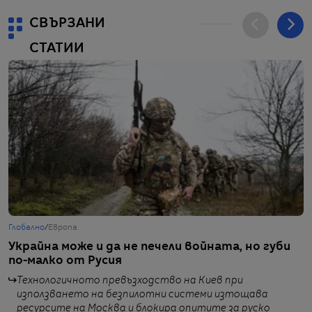
СВЪРЗАНИ
СТАТИИ
Глобално
/
Европа
Г
Украйна може и да не печели войната, но губи
П
по-малко от Русия
н
б
Технологичното превъзходство на Киев при
използването на безпилотни системи изтощава
ресурсите на Москва и блокира опитите за руско