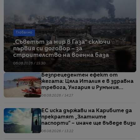
Глобално
„Съветът за мир в Газа“ сключи
първия си договор – за
строителство на военна база
06.08.2026 / 15:30
Безпрецедентен ефект от
жегата: Цяла Италия е в здравна
тревога, Унгария и Румъния
пестят електричество
06.08.2026 / 14:27
ЕС иска държави на Карибите да
прекратят „Златните
паспорти“ – иначе ще въведе визи
06.08.2026 / 13:22