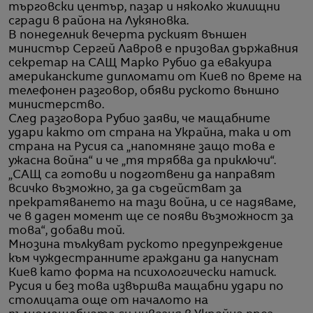
търговски център, пазар и няколко жилищни
сгради в района на Лукяновка.
В понеделник вечерта руският външен
министър Сергей Лавров е призовал държавния
секретар на САЩ Марко Рубио да евакуира
американските дипломати от Киев по време на
телефонен разговор, обяви руското външно
министерство.
След разговора Рубио заяви, че мащабните
удари както от страна на Украйна, така и от
страна на Русия са „напомняне защо това е
ужасна война“ и че „тя трябва да приключи“.
„САЩ са готови и подготвени да направят
всичко възможно, за да съдействат за
прекратяването на тази война, и се надяваме,
че в даден момент ще се появи възможност за
това“, добави той.
Мнозина тълкуват руското предупреждение
към чуждестранните граждани да напуснат
Киев като форма на психологически натиск.
Русия и без това извършва мащабни удари по
столицата още от началото на