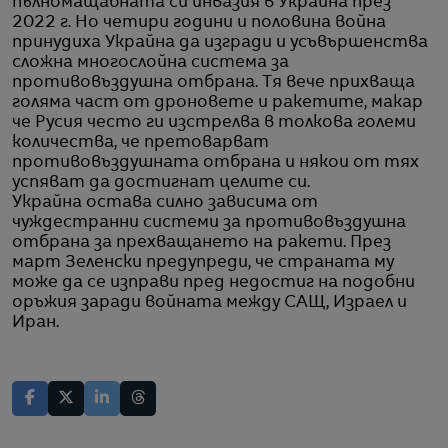
пълномащабната си инвазия в Украйна през
2022 г. Но четири години и половина война
принудиха Украйна да изгради и усъвършенства
сложна многослойна система за
противовъздушна отбрана. Тя вече прихваща
голяма част от дроновете и ракетите, макар
че Русия често ги изстрелва в толкова големи
количества, че претоварват
противовъздушната отбрана и някои от тях
успяват да достигнат целите си.
Украйна остава силно зависима от
чуждестранни системи за противовъздушна
отбрана за прехващането на ракети. През
март Зеленски предупреди, че страната му
може да се изправи пред недостиг на подобни
оръжия заради войната между САЩ, Израел и
Иран.