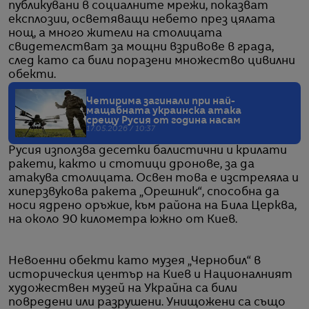
публикувани в социалните мрежи, показват
експлозии, осветяващи небето през цялата
нощ, а много жители на столицата
свидетелстват за мощни взривове в града,
след като са били поразени множество цивилни
обекти.
Четирима загинали при най-
мащабната украинска атака
срещу Русия от година насам
17.05.2026 / 10:37
Русия използва десетки балистични и крилати
ракети, както и стотици дронове, за да
атакува столицата. Освен това е изстреляла и
хиперзвукова ракета „Орешник“, способна да
носи ядрено оръжие, към района на Била Церква,
на около 90 километра южно от Киев.
Невоенни обекти като музея „Чернобил“ в
историческия център на Киев и Националният
художествен музей на Украйна са били
повредени или разрушени. Унищожени са също