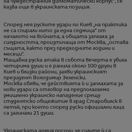
на чуждестранния дипломатически корпус“, се
казва още в украинската позиция.
Според нея руските удари по Киев „на практика
не са спирали нито за една седмица“ от
началото на войната, а общата заплаха за
сигурността, произтичаща от Москва, „остава
същата, както през предходните години и
месеци“.
Мащабна руска атака в събота вечерта е убила
четирима души и е ранила около 100 други в
Киев и близки райони, заяви украинският
президент Володимир Зеленски.
Москва обяви, че действията ѝ и заплахата за
нови удари са отговор на предполагаемо
умишлено украинско нападение срещу
студентско общежитие в град Старобилск в
петък, при което според руски официални лица
са загинали 21 души.
Украинската армия посочи, че силите ѝ са