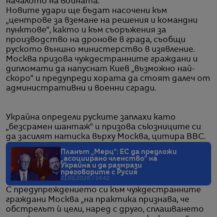
началото на войната.
Новите удари ще бъдат насочени към
„центрове за вземане на решения и командни
пунктове“, както и към съоръжения за
производство на дронове в града, съобщи
руското външно министерство в изявление.
Москва призова чуждестранните граждани и
дипломати да напуснат Киев „възможно най-
скоро“ и предупреди хората да стоят далеч от
административни и военни сгради.
Украйна определи руските заплахи като
„безсрамен шантаж“ и призова съюзниците си
да засилят натиска върху Москва, цитира BBC.
Планът „Мерц“: ЕС да предложи
„асоциирано членство“ на
Украйна и да размрази
преговорите с Русия
21.05.2026 / 14:42
С предупреждението си към чуждестранните
граждани Москва „на практика признава, че
обстрелът ѝ цели, наред с друго, сплашването