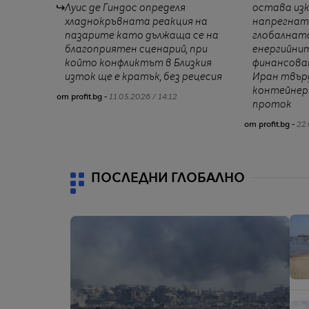
Луис де Гиндос определя
остава из
хладнокръвната реакция на
напрегната
пазарите като дължаща се на
глобалната
благоприятен сценарий, при
енергийнит
който конфликтът в Близкия
финансова
изток ще е кратък, без рецесия
Иран твърд
контейнер
от profit.bg -
11.05.2026 / 14:12
проток
от profit.bg -
22.
ПОСЛЕДНИ ГЛОБАЛНО