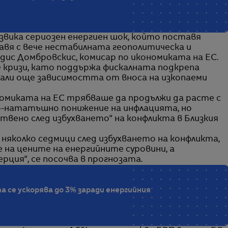
звика сериозен енергиен шок, който поставя
равя с вече нестабилната геополитическа и
дис Домбровскис, комисар по икономиката на ЕС.
е кризи, като поддържа фискалната подкрепа
мали още зависимостта от вноса на изкопаеми
ономиката на ЕС трябваше да продължи да расте с
о-нататъшно понижение на инфлацията, но
вено след избухването“ на конфликта в Близкия
 няколко седмици след избухването на конфликта,
на цените на енергийните суровини, а
ция“, се посочва в прогнозата.
 се ускорява до 3% заради енергийния