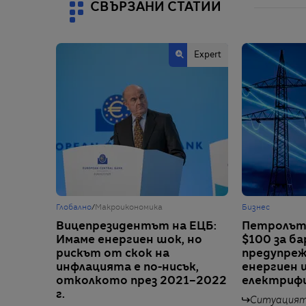
СВЪРЗАНИ СТАТИИ
Еxpert
Глобално
/
Макроикономика
Бизнес
Вицепрезидентът на ЕЦБ:
Петролът
Имаме енергиен шок, но
$100 за ба
рискът от скок на
предупреж
инфлацията е по-нисък,
енергиен 
отколкото през 2021–2022
електриф
г.
Ситуацията