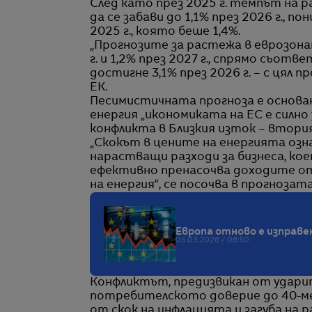
След като през 2025 г. темпът на ра
да се забави до 1,1% през 2026 г., 
2025 г., която беше 1,4%.
„Прогнозите за растежа в еврозонат
г. и 1,2% през 2027 г., спрямо съотве
достигне 3,1% през 2026 г. – с цял
ЕК.
Песимистичната прогноза е основан
енергия „икономиката на ЕС е силно
конфликта в Близкия изток – втория
„Скокът в цените на енергията озн
нарастващи разходи за бизнеса, ко
ефективно пренасочва доходите от
на енергия“, се посочва в прогнозата
Европа отново е изправе
05.03.2026 / 06:50
Конфликтът, предизвикан от ударит
потребителското доверие до 40-ме
от скок на инфлацията и загуба на 