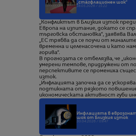
„стагфлационен шок“
18.05.2026 / 15:22
„Конфликтът в Близкия изток преди
Европа на изпитание, докато се сп
търговска обстановка“, заявява Вал
„ЕС трябва да се поучи от миналит
временна и целенасочена и като на
горива“.
В прогнозата се отбелязва, че „ик
умерени темпове, придружени от п
перспективите се промениха същест
изток.
„Инфлацията започна да се ускорява
подтикната от рязкото повишение 
икономическата активност губи инер
Инфлацията в еврозоната
шок от Близкия изток
30.04.2026 / 09:47