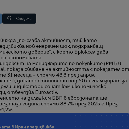
Сподели
едизвиква нов енергиен шок, подхранващ
ическото доверие“, с което Брюксел дава
 на икономиката.
индексът на мениджърите по покупките (PMI) в
al, показа свиване на активността с показател о
те 31 месеца – спрямо 48,8 през април.
растеж, докато стойности под 50 сигнализират за
 Други индикатори сочат към икономическо
и, отбелязва Euroactiv.
ението на дълга към БВП в еврозоната ще
през тази година спрямо 88,7% през 2025 г. През
91,2%.
ната в Иран предизвиква