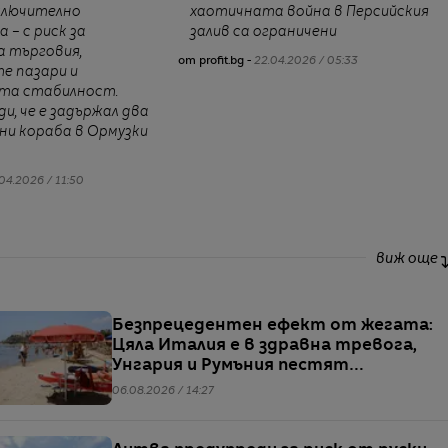
ключително
хаотичната война в Персийския
 – с риск за
залив са ограничени
 търговия,
от profit.bg -
22.04.2026 / 05:33
е пазари и
та стабилност.
и, че е задържал два
ни кораба в Ормузки
04.2026 / 11:50
виж още
Безпрецедентен ефект от жегата:
Цяла Италия е в здравна тревога,
Унгария и Румъния пестят
електричество
06.08.2026 / 14:27