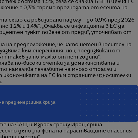
стеж достига 1,5%, сега се очаква БВП в целия ЕС
понижение с 0,3% спрямо прогнозата от есента на
а също са ревизирани надолу – до 0,9% през 2026
тно 1,2% и 1,4%“. „Очаква се инфлацията в ЕС да
 процентен пункт повече от преди“, уточняват от
а на предположение, че като нетен вносител на
 уязвима към енергийния шок, предизвикан от
т такъв за по-малко от пет години“.
ачава по-високи сметки за домакинствата и
ето намалява печалбите на много отрасли и
 икономиката на ЕС към страните износителки
.
на пред енергийна криза
е на САЩ и Израел срещу Иран, срина
сечно дъно „на фона на нарастващите опасения
работни места“.