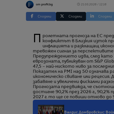
от profit.bg
21.05.2026 / 12:16
Сподели
Сподели
Сподели
Пролетната прогноза на ЕС предвижда „по-слаба активност, тъй като
конфликтът в Близкия изток пр
инфлацията и разклащащ иконом
тревожен сигнал за перспективите
Предупреждението идва, след като 
еврозоната, публикуван от S&P Glob
47,5 – най-ниското ниво за последни
Показател на PMI над 50 означава 
икономическо свиване или рецесия.
забавяне и увеличени фискални разход
Прогнозата предвижда, че съотнош
достигне 90,2% през 2026 г., 90,2% 
2027 г. то ще се повиши отново до 
Валдис Домбровскис: Вой