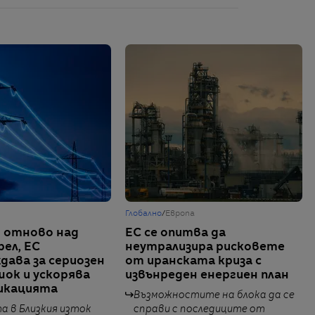
Глобално
/
Европа
 отново над
ЕС се опитва да
рел, ЕС
неутрализира рисковете
дава за сериозен
от иранската криза с
шок и ускорява
извънреден енергиен план
икацията
Възможностите на блока да се
 в Близкия изток
справи с последиците от