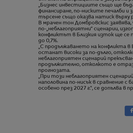
„Бизнес инвестициите също ще бъд
финансиране, по-ниските печалби и
търсене също оказва натиск върху р
В мрачен тон Домбровскис заявява,
по-„неблагоприятни“ сценарии, изг
конфликтът в Близкия изток ще се 
до 0,7%.
„С продължаването на конфликта в 
останат високи за по-дълго, отколк
неблагоприятен сценарий прекъсван
продължително, отколкото е отразе
прогнозата.
„При този неблагоприятен сценари
наполовина по-нисък в сравнение с 
особено през 2027 г.“, се допълва в 