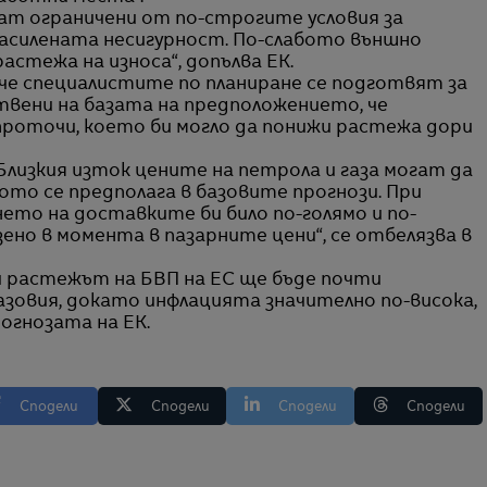
ат ограничени от по-строгите условия за
 засилената несигурност. По-слабото външно
астежа на износа“, допълва ЕК.
 че специалистите по планиране се подготвят за
отвени на базата на предположението, че
проточи, което би могло да понижи растежа дори
Близкия изток цените на петрола и газа могат да
ото се предполага в базовите прогнози. При
ето на доставките би било по-голямо и по-
но в момента в пазарните цени“, се отбелязва в
й растежът на БВП на ЕС ще бъде почти
базовия, докато инфлацията значително по-висока,
прогнозата на ЕК.
Сподели
Сподели
Сподели
Сподели