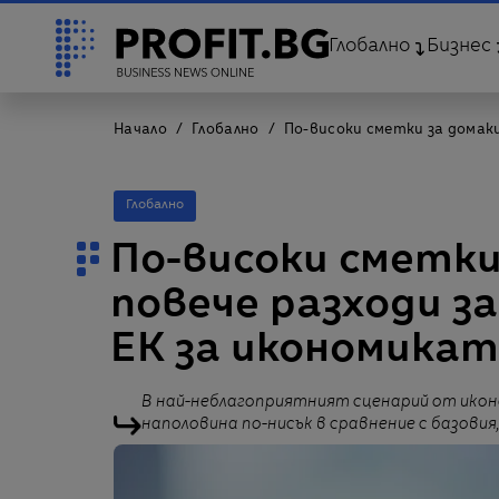
Глобално
Бизнес
Начало
Глобално
По-високи сметки за домак
Глобално
По-високи сметк
повече разходи з
ЕК за икономикат
В най-неблагоприятният сценарий от икон
наполовина по-нисък в сравнение с базовия,