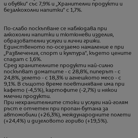
и обувки“ със 7,9% и „Хранителни продукти и
безалкохолни напитки“ с 1,7%.
По-слабо поскъпване се наблюдава при
алкохолни напитки и тютюневи изделия,
образователни услуги и лични грижи.
Единственото по-осезаемо намаление е при
„Развлечения, спорт и култура“, където цените
спадат с 1,6%.
Сред хранителните продукти най-силно
поскъпват доматите - с 28,8%, пиперът - с
24,8%, зелето - с 18,3% и агнешкото месо - с
9,1%. В същото време поевтиняване има при
кафето (-4,5%), картофите (-2,7%) и някои
млечни продукти.
При нехранителните стоки и услуги най-голям
ръст е отчетен при пропан-бутана за
автомобили (+26,3%), международните полети
(+24,4%) и дизеловото гориво (+19,5%).