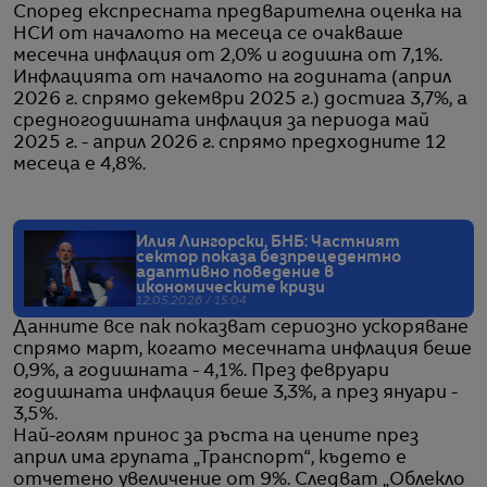
Според експресната предварителна оценка на
НСИ от началото на месеца се очакваше
месечна инфлация от 2,0% и годишна от 7,1%.
Инфлацията от началото на годината (април
2026 г. спрямо декември 2025 г.) достига 3,7%, а
средногодишната инфлация за периода май
2025 г. - април 2026 г. спрямо предходните 12
месеца е 4,8%.
Илия Лингорски, БНБ: Частният
сектор показа безпрецедентно
адаптивно поведение в
икономическите кризи
12.05.2026 / 15:04
Данните все пак показват сериозно ускоряване
спрямо март, когато месечната инфлация беше
0,9%, а годишната - 4,1%. През февруари
годишната инфлация беше 3,3%, а през януари -
3,5%.
Най-голям принос за ръста на цените през
април има групата „Транспорт“, където е
отчетено увеличение от 9%. Следват „Облекло