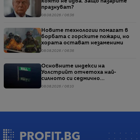
която не идва. Защо пазарите
празнуват?
08.08.2026 / 06:36
Новите технологии помагат в
борбата с горските пожари, но
хората остават незаменими
08.08.2026 / 06:36
Основните индекси на
Уолстрийт отчетоха най-
силното си седмично
представяне от април насам
08.08.2026 / 06:10