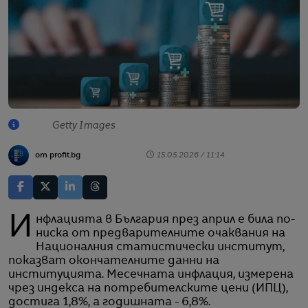
Getty Images
от profit.bg
15.05.2026 / 11:14
Инфлацията в България през април е била по-
ниска от предварителните очаквания на
Националния статистически институт,
показват окончателните данни на
институцията. Месечната инфлация, измерена
чрез индекса на потребителските цени (ИПЦ),
достига 1,8%, а годишната - 6,8%.