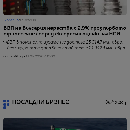
Глобално
/
България
Б
БВП на България нараства с 2,9% през първото
„
тримесечие според експресни оценки на НСИ
и
с
БВП в номинално изражение достига 25 314.7 млн. евро.
р
Реализираната добавена стойност е 21 942.4 млн. евро
от profit.bg -
13.05.2026 / 11:00
от
ПОСЛЕДНИ БИЗНЕС
виж още