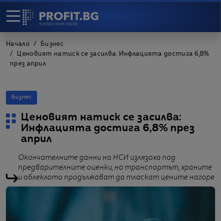
Начало
Бизнес
Ценовият натиск се засилва: Инфлацията достига 6,8%
през април
Бизнес
Ценовият натиск се засилва:
Инфлацията достига 6,8% през
април
Окончателните данни на НСИ излязоха под
предварителните оценки, но транспортът, храните
и облеклото продължават да тласкат цените нагоре