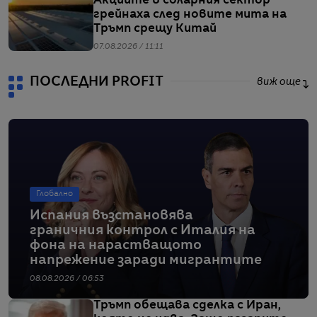
Акциите в соларния сектор
грейнаха след новите мита на
Тръмп срещу Китай
07.08.2026 / 11:11
ПОСЛЕДНИ PROFIT
виж още
Глобално
Испания възстановява
граничния контрол с Италия на
фона на нарастващото
напрежение заради мигрантите
08.08.2026 / 06:53
Тръмп обещава сделка с Иран,