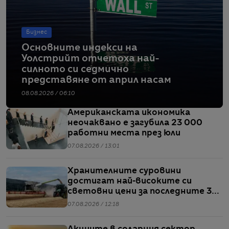
Бизнес
Основните индекси на
Уолстрийт отчетоха най-
силното си седмично
представяне от април насам
08.08.2026 / 06:10
Американската икономика
неочаквано е загубила 23 000
работни места през юли
07.08.2026 / 13:01
Хранителните суровини
достигат най-високите си
световни цени за последните 3
години
07.08.2026 / 12:18