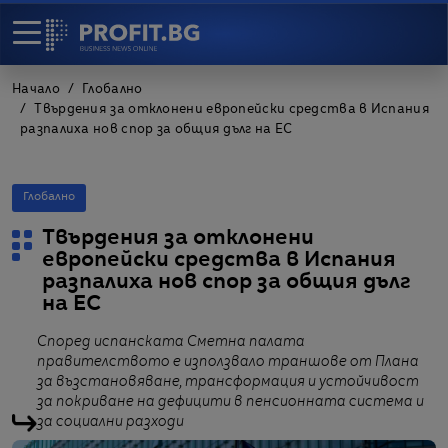
Начало
Глобално
Твърдения за отклонени европейски средства в Испания
разпалиха нов спор за общия дълг на ЕС
Глобално
Твърдения за отклонени
европейски средства в Испания
разпалиха нов спор за общия дълг
на ЕС
Според испанската Сметна палата
правителството е използвало траншове от Плана
за възстановяване, трансформация и устойчивост
за покриване на дефицити в пенсионната система и
за социални разходи