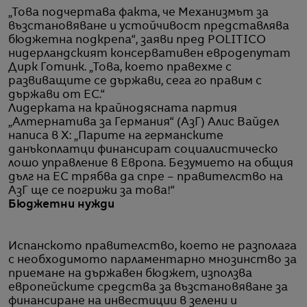
„Това подчертава факта, че Механизмът за
възстановяване и устойчивост представлява
бюджетна подкрепа“, заяви пред POLITICO
нидерландският консервативен евродепутат
Дирк Готинк. „Това, което правехме с
развиващите се държави, сега го правим с
държави от ЕС.“
Лидерката на крайнодясната партия
„Алтернатива за Германия“ (АзГ) Алис Вайдел
написа в X: „Парите на германските
данъкоплатци финансират социалистическо
лошо управление в Европа. Безумието на общия
дълг на ЕС трябва да спре – правителство на
АзГ ще се погрижи за това!“
Бюджетни нужди
Испанското правителство, което не разполага
с необходимото парламентарно мнозинство за
приемане на държавен бюджет, използва
европейските средства за възстановяване за
финансиране на инвестиции в зелени и