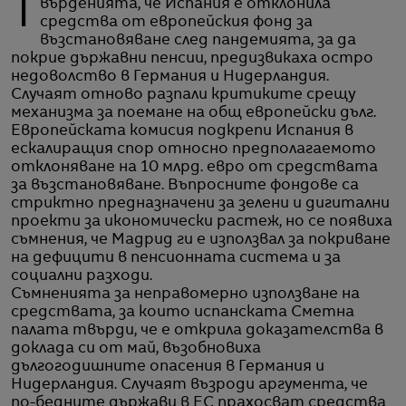
Твърденията, че Испания е отклонила
средства от европейския фонд за
възстановяване след пандемията, за да
покрие държавни пенсии, предизвикаха остро
недоволство в Германия и Нидерландия.
Случаят отново разпали критиките срещу
механизма за поемане на общ европейски дълг.
Европейската комисия подкрепи Испания в
ескалиращия спор относно предполагаемото
отклоняване на 10 млрд. евро от средствата
за възстановяване. Въпросните фондове са
стриктно предназначени за зелени и дигитални
проекти за икономически растеж, но се появиха
съмнения, че Мадрид ги е използвал за покриване
на дефицити в пенсионната система и за
социални разходи.
Съмненията за неправомерно използване на
средствата, за които испанската Сметна
палата твърди, че е открила доказателства в
доклада си от май, възобновиха
дългогодишните опасения в Германия и
Нидерландия. Случаят възроди аргумента, че
по-бедните държави в ЕС прахосват средства