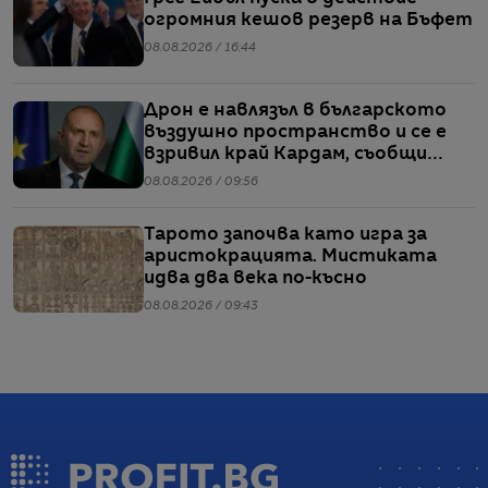
огромния кешов резерв на Бъфет
08.08.2026 / 16:44
Дрон е навлязъл в българското
въздушно пространство и се е
взривил край Кардам, съобщи
Радев
08.08.2026 / 09:56
Тарото започва като игра за
аристокрацията. Мистиката
идва два века по-късно
08.08.2026 / 09:43