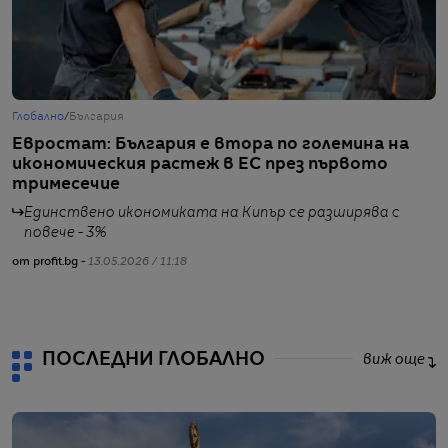
Глобално
/
България
Б
Евростат: България е втора по големина на
Е
икономическия растеж в ЕС през първото
в
тримесечие
Единствено икономиката на Кипър се разширява с
повече - 3%
от profit.bg -
13.05.2026 / 11:18
от
ПОСЛЕДНИ ГЛОБАЛНО
виж още