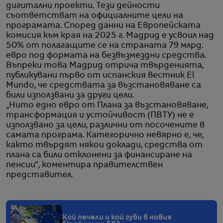
дигитални проекти. Тези дейности
съответстват на официалните цели на
програмата. Според данни на Европейската
комисия към края на 2025 г. Мадрид е усвоил над
50% от полагащите се на страната 79 млрд.
евро под формата на безвъзмездни средства.
Въпреки това Мадрид отрича твърденията,
публикувани първо от испанския вестник El
Mundo, че средствата за възстановяване са
били използвани за други цели.
„Нито едно евро от Плана за възстановяване,
трансформация и устойчивост (ПВТУ) не е
използвано за цели, различни от посочените в
самата програма. Категорично невярно е, че,
както твърдят някои доклади, средства от
плана са били отклонени за финансиране на
пенсии“, коментира правителствен
представител.
Кой печели и кой губи в новия