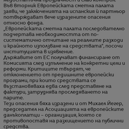
недостатъчна прозрачност и слаб контрол.
Във вторник Европейската сметна палата
заяви, че заключенията на испанския ѝ партньор
потвърждават вече изразените опасения
относно фонда.
„Европейската сметна палата последователно
подчертава необходимостта от по-
систематично отчитане на реалните разходи
и крайното използване на средствата“, посочи
институцията в изявление.
Държавите от ЕС получават финансиране от
Комисията след изпълнение на конкретни цели и
реформи. Критиците твърдят, че
отклонението от предишните европейски
програми, при които средствата се
възстановяваха едва след представяне на
фактури, затруднява проследяването на
парите.
Тези опасения бяха изразени и от Михаел Йегер,
председател на Асоциацията на европейските
данъкоплатци – организация, която се
противопоставя на разхищението на публични
средства.