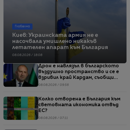
Глобално
Киев: Украинската армия не е
насочвала умишлено никакъв
летателен апарат към България
08.08.2026 / 18:08
Дрон е навлязъл в българското
въздушно пространство и се е
взривил край Кардам, съобщи
Радев
08.08.2026 / 09:56
Колко отворена е България към
световната икономика отвъд
ЕС?
08.08.2026 / 07:11