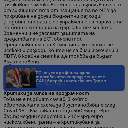
държавите членки временно да използват част
от ликвидността от плащанията по МВУ за
покриване на други бюджетни разходи.“
„Подобни операции по управление на паричните
потоци от страна на държавите членки са
временни и не засягат защитата на
средствата на ЕС“, обясни той.
Представители на Комисията уточниха, че
всякакви разходи, които не са били включени в
ПВТУ, в крайна сметка ще трябва да бъдат
възстановени.
ЕС не успя да финализира
търговското споразумение със
САЩ въпреки натиска от Тръмп
07.05.2026 / 05:37
Критики за липса на прозрачност
Това не е първият случай, в който
европейската схема за възстановяване след
Covid-19 – включваща общо 360 млрд. евро
безвъзмездни средства и 217 млрд. евро
нисколихвени заеми – е критикувана за