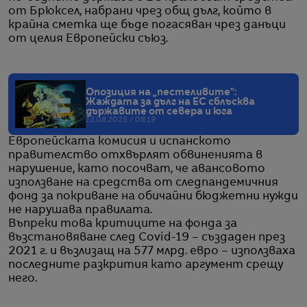
от Брюксел, набрани чрез общ дълг, който в
крайна сметка ще бъде погасяван чрез данъци
от целия Европейски съюз.
Опозиция на „пестеливите”:
Жаждата за дълг на ЕС сблъсква
държавите от севера и юга
13.08.2025 / 08:19
Европейската комисия и испанското
правителство отхвърлят обвиненията в
нарушение, като посочват, че авансовото
използване на средства от следпандемичния
фонд за покриване на обичайни бюджетни нужди
не нарушава правилата.
Въпреки това критиците на фонда за
възстановяване след Covid-19 – създаден през
2021 г. и възлизащ на 577 млрд. евро – използваха
последните разкрития като аргумент срещу
него.