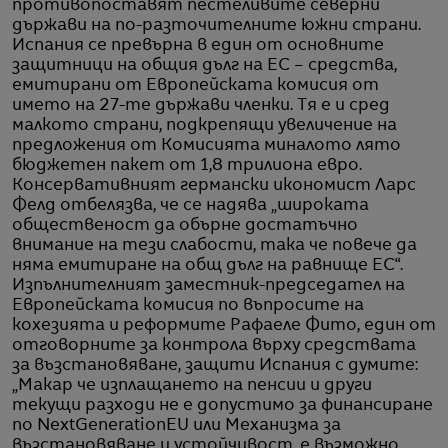
противопоставят пестеливите северни
държави на по-разточителните южни страни.
Испания се превърна в един от основните
защитници на общия дълг на ЕС – средства,
емитирани от Европейската комисия от
името на 27-те държави членки. Тя е и сред
малкото страни, подкрепящи увеличение на
предложения от Комисията миналото лято
бюджетен пакет от 1,8 трилиона евро.
Консервативният германски икономист Ларс
Фелд отбелязва, че се надява „широката
общественост да обърне достатъчно
внимание на тези слабости, така че повече да
няма емитиране на общ дълг на равнище ЕС“.
Изпълнителният заместник-председател на
Европейската комисия по въпросите на
кохезията и реформите Рафаеле Фито, един от
отговорните за контрола върху средствата
за възстановяване, защити Испания с думите:
„Макар че изплащането на пенсии и други
текущи разходи не е допустимо за финансиране
по NextGenerationEU или Механизма за
възстановяване и устойчивост, е възможно