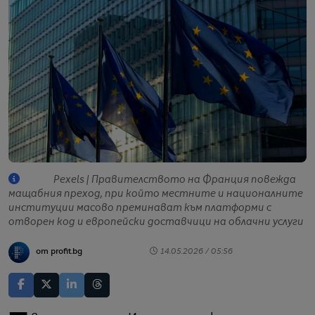
Pexels | Правителството на Франция повежда
мащабния преход, при който местните и националните
институции масово преминават към платформи с
отворен код и европейски доставчици на облачни услуги
от profit.bg
14.05.2026 / 05:56