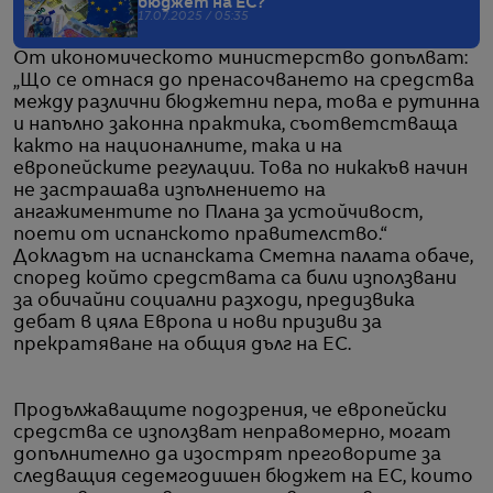
бюджет на ЕС?
17.07.2025 / 05:35
От икономическото министерство допълват:
„Що се отнася до пренасочването на средства
между различни бюджетни пера, това е рутинна
и напълно законна практика, съответстваща
както на националните, така и на
европейските регулации. Това по никакъв начин
не застрашава изпълнението на
ангажиментите по Плана за устойчивост,
поети от испанското правителство.“
Докладът на испанската Сметна палата обаче,
според който средствата са били използвани
за обичайни социални разходи, предизвика
дебат в цяла Европа и нови призиви за
прекратяване на общия дълг на ЕС.
Продължаващите подозрения, че европейски
средства се използват неправомерно, могат
допълнително да изострят преговорите за
следващия седемгодишен бюджет на ЕС, които