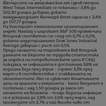
Фючърсите на американския лек суров петрол
West Texas Intermediate се покачиха с 2,8% до
102,30 долара за барел, докато
международният бенчмарк Brent нарасна с 3,4%
до 107,77 долара.
На Уолстрийт технологично ориентираният
индекс Nasdaq и широкият S&P 500 приключиха
вторник съответно със спад от 0,7% и 0,2%,
докато индустриалният Dow Jones Industrial
Average завърши с ръст от 0,1%.
Преди началото на търговията във вторник
данните на Бюрото по трудова статистика
за индекса на потребителските цени в САЩ
показаха, че инфлацията е достигнала 3,8% на
годишна база през април – спрямо 3,3% през
март и в съответствие с очакванията на
икономистите. Ако се изключат волатилните
цени на храните и енергията – като бензинът е
поскъпнал с над 1,50 долара за галон от
началото на войната – т.нар. базисна инфлация
се е ускорила до 2,8% от 2,6% през март, над
прогнозите от 2,7% и най-високо ниво от