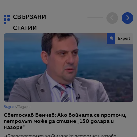
СВЪРЗАНИ
СТАТИИ
Еxpert
Бизнес
/
Пазари
Б
Светослав Бенчев: Ако войната се проточи,
S
петролът може да стигне „150 долара и
в
нагоре“
н
Председателят на Българска петролна и газова