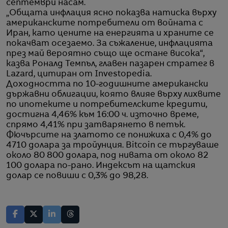
септември насам.
„Общата инфлация ясно показва натиска върху
американските потребители от войната с
Иран, като цените на енергията и храните се
покачват осезаемо. За съжаление, инфлацията
през май вероятно също ще остане висока“,
казва Роналд Темпъл, главен пазарен стратег в
Lazard, цитиран от Investopedia.
Доходността по 10-годишните американски
държавни облигации, която влияе върху лихвите
по ипотеките и потребителските кредити,
достигна 4,46% към 16:00 ч. източно време,
спрямо 4,41% при затварянето в петък.
Фючърсите на златото се понижиха с 0,4% до
4710 долара за тройунция. Bitcoin се търгуваше
около 80 800 долара, под нивата от около 82
100 долара по-рано. Индексът на щатския
долар се повиши с 0,3% до 98,28.