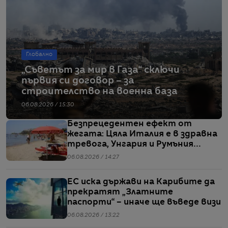
Глобално
„Съветът за мир в Газа“ сключи
първия си договор – за
строителство на военна база
06.08.2026 / 15:30
Безпрецедентен ефект от
жегата: Цяла Италия е в здравна
тревога, Унгария и Румъния
пестят електричество
06.08.2026 / 14:27
ЕС иска държави на Карибите да
прекратят „Златните
паспорти“ – иначе ще въведе визи
06.08.2026 / 13:22