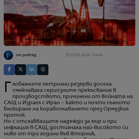
от profit.bg
13.05.2026 / 04:43
Глобалните петролни резерви досега
смекчаваха сериозните прекъсвания в
производството, причинени от войната на
САЩ и Израел с Иран – както и почти пълното
блокиране на корабоплаването през Ормузкия
проток.
Но с отслабващите надежди за мир и при
инфлация в САЩ, достигнала най-високото си
ниво от три години във вторник,