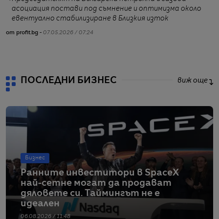
асоциация постави под съмнение и оптимизма около
евентуално стабилизиране в Близкия изток
от profit.bg -
07.05.2026 / 07:24
от
ПОСЛЕДНИ БИЗНЕС
виж още
Бизнес
Ранните инвеститори в SpaceX
най-сетне могат да продават
дяловете си. Таймингът не е
идеален
06.08.2026 / 11:48