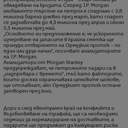
рестрикции, основно в Азия – също помага за
овладяване на кризата. Според J.P. Morgan
глобалното търсене на петрол е спаднало с 2,8
милиона барела дневно през март, като спадът
се задълбочава до 4,3 милиона през април и около
5,5 милиона през май.
„Основното ни предположение е, че ускореното
изчерпване на запасите в крайна сметка ще
принуди отварянето на Ормузкия проток – по
един или друг начин“, посочват анализаторите
на J.P. Morgan.
Анализатори от Morgan Stanley
предупреждават, че петролните пазари са в
„надпревара с времето“, тъй като факторите,
които досега ограничаваха ценовите шокове,
ще отслабнат, ако Ормузкият проток остане
затворен през юни.
Дори и след евентуален край на конфликта и
възобновяване на трафика, ще са необходими
седмици за нормализиране на доставките, а
пазарите ще продължат да калкулират риска