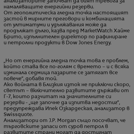
анализаторите започват да бият тревога за
намаляващите енергийни резерви.
От геополитическа гледна точка настоящият
застой в мирните преговори и комбинацията
от ултиматуми и удължавания може да
продължат дълго, казва пред MarketWatch Хайме
Брито, изпълнителен директор по рафиниране
и петролни продукти в Dow Jones Energy.
„Но от енергийна гледна точка това е проблем,
който става все по-голям с времето – и с всяка
изминала седмица пазарите се затягат все
повече“, добавя той.
Ако войната в Близкия изток не приключи скоро,
светът – включително развитите държави от
Г-7, които разчитат на значителните си
резерви - „ще започне да изпитва недостиг“,
предупреждава Ипек Озкардеcкая, анализатор в
Swissquote.
Анализатори от J.P. Morgan също посочват, че
търговските запаси от суров петрол в
развитите страни могат да достигнат