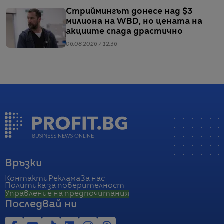
Стриймингът донесе над $3
милиона на WBD, но цената на
акциите спада драстично
06.08.2026 / 12:36
Връзки
Контакти
Реклама
За нас
Политика за поверителност
Управление на предпочитания
Последвай ни