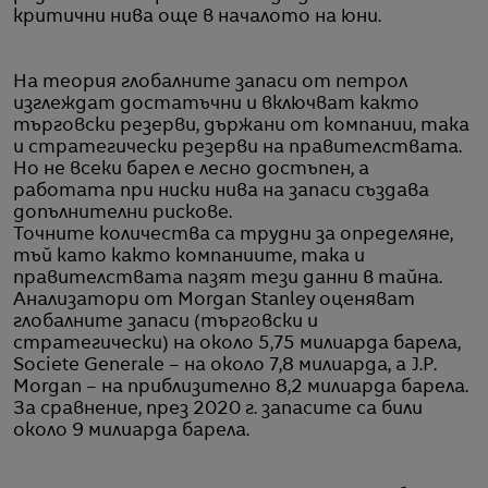
критични нива още в началото на юни.
На теория глобалните запаси от петрол
изглеждат достатъчни и включват както
търговски резерви, държани от компании, така
и стратегически резерви на правителствата.
Но не всеки барел е лесно достъпен, а
работата при ниски нива на запаси създава
допълнителни рискове.
Точните количества са трудни за определяне,
тъй като както компаниите, така и
правителствата пазят тези данни в тайна.
Анализатори от Morgan Stanley оценяват
глобалните запаси (търговски и
стратегически) на около 5,75 милиарда барела,
Societe Generale – на около 7,8 милиарда, а J.P.
Morgan – на приблизително 8,2 милиарда барела.
За сравнение, през 2020 г. запасите са били
около 9 милиарда барела.