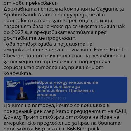
от нови прекъсвания.
Държавната петролна компания на Саудитска
Арабия Saudi Aramco предупреди, че ако
протокът остане затворен още седмици,
пазарният баланс може да се възстановява чак
до 2027 г., а предизвикателствата пред
доставките ще продължат.
Това потвърждава и позицията на
американските енергийни гиганти Exxon Mobil и
Chevron, които отчетоха спад на печалбите си
за последното тримесечие и подчертаха
сериозните сътресения, причинени от
конфликта.
Европа между енергийните
кризи и битката за
устойчивост: Проблеми и
решения
12.05.2026 / 10:52
Цените на петрола, които се повишиха в
понеделник ден след като президентът на САЩ
Доналд Тръмп отхвърли отговора на Иран на
американско предложение за край на войната,
продължиха възхода си и във вторник.