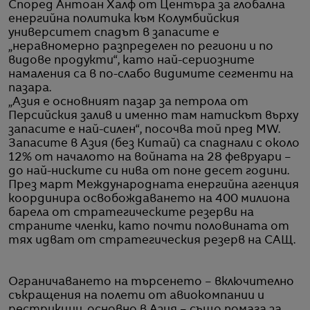
Според Антоан Халф от Центъра за глобална
енергийна политика към Колумбийския
университет спадът в запасите е
„неравномерно разпределен по региони и по
видове продукти“, като най-сериозните
намаления са в по-слабо видимите сегменти на
пазара.
„Азия е основният пазар за петрола от
Персийския залив и именно там натискът върху
запасите е най-силен“, посочва той пред MW.
Запасите в Азия (без Китай) са спаднали с около
12% от началото на войната на 28 февруари –
до най-ниските си нива от поне десет години.
През март Международната енергийна агенция
координира освобождаването на 400 милиона
барела от стратегическите резерви на
страните членки, като почти половината от
тях идват от стратегическия резерв на САЩ.
Ограничаването на търсенето – включително
съкращения на полети от авиокомпании и