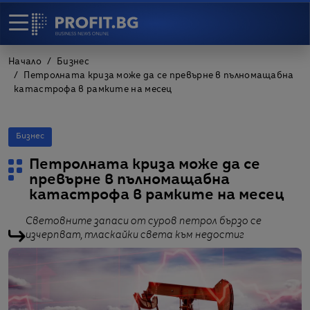
Начало
Бизнес
Петролната криза може да се превърне в пълномащабна
катастрофа в рамките на месец
Бизнес
Петролната криза може да се
превърне в пълномащабна
катастрофа в рамките на месец
Световните запаси от суров петрол бързо се
изчерпват, тласкайки света към недостиг