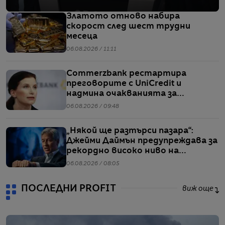
Златото отново набира
скорост след шест трудни
месеца
06.08.2026 / 11:11
Commerzbank рестартира
преговорите с UniCredit и
надмина очакванията за
тримесечието
06.08.2026 / 09:48
„Някой ще разтърси пазара“:
Джейми Даймън предупреждава за
рекордно високо ниво на
ливъридж
06.08.2026 / 08:05
ПОСЛЕДНИ PROFIT
виж още