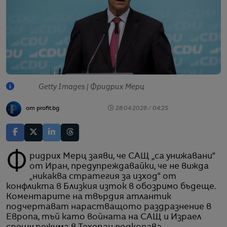
Getty Images | Фридрих Мерц
от profit.bg
28.04.2026 / 04:25
Фридрих Мерц заяви, че САЩ „са унижавани“
от Иран, предупреждавайки, че не вижда
„никаква стратегия за изход“ от
конфликта в Близкия изток в обозримо бъдеще.
Коментарите на твърдия атлантик
подчертават нарастващото раздразнение в
Европа, тъй като войната на САЩ и Израел