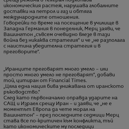
срещу режима в Техеран подкопава
икономическия растеж, нарушава глобалните
доставки на петрол и газ и обтяга
международните отношения.
Говорейки по време на посещение в училище в
Западна Германия в понеделник, Мерц заяви, че
Вашингтон „съвсем очевидно влезе в тази
война без никаква стратегия“ и че „не разполага
с наистина убедителна стратегия и в
преговорите“.
„Иранците преговарят много умело – или
просто много умело не преговарят“, добави
той, цитиран от Financial Times.
„Цяла една нация бива унижавана от иранското
ръководство.“
След като първоначално оправда ударите на
САЩ и Израел срещу Иран – и заяви, че „не е
моментът Европа да чете морал на
Вашингтон“ – през последните седмици Мерц
става все по-критичен към конфликта, тъй
като икономическите му последици