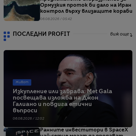
Ормузкия проток би дало на Иран
контрол върху влизащите кораби
06.08.2026 / 05:42
ПОСЛЕДНИ PROFIT
виж още
Живот
Изкупление или забрава: Met Gala
посвещава изложба на Джон
Галиано и повдига етични
въпроси
06.08.2026 / 12:02
Ранните инвеститори в SpaceX