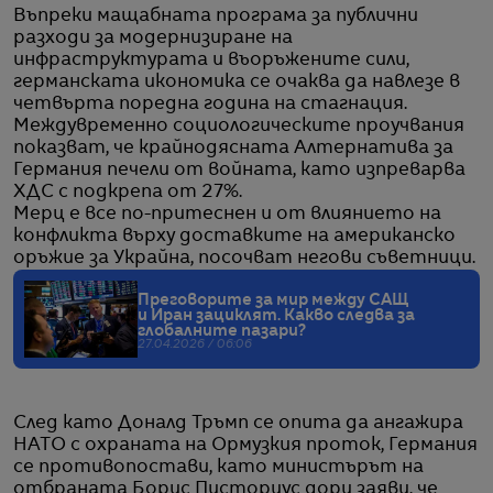
Въпреки мащабната програма за публични
разходи за модернизиране на
инфраструктурата и въоръжените сили,
германската икономика се очаква да навлезе в
четвърта поредна година на стагнация.
Междувременно социологическите проучвания
показват, че крайнодясната Алтернатива за
Германия печели от войната, като изпреварва
ХДС с подкрепа от 27%.
Мерц е все по-притеснен и от влиянието на
конфликта върху доставките на американско
оръжие за Украйна, посочват негови съветници.
Преговорите за мир между САЩ
и Иран зациклят. Какво следва за
глобалните пазари?
27.04.2026 / 06:06
След като Доналд Тръмп се опита да ангажира
НАТО с охраната на Ормузкия проток, Германия
се противопостави, като министърът на
отбраната Борис Писториус дори заяви, че