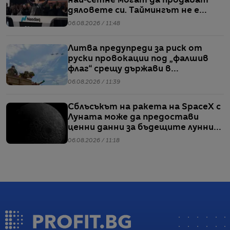
най-сетне могат да продават
дяловете си. Таймингът не е
идеален
06.08.2026 / 11:48
Литва предупреди за риск от
руски провокации под „фалшив
флаг“ срещу държави в
Балтийския регион
06.08.2026 / 11:39
Сблъсъкът на ракета на SpaceX с
Луната може да предостави
ценни данни за бъдещите лунни
мисии
06.08.2026 / 11:18