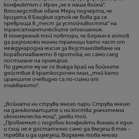
конфликтът с Иран „не е наша война“.
Впоследствие обаче Мерц подчерта, че
кризата в Близкия изток не бива да се
превръща в „тест за устойчивостта“ на
трансатлантическите отношения.
В понеделник той повтори, че Берлин е готов
да разположи минни тралчици като част от
международна мисия за възстановяване на
корабоплаването в протока, но само след
постигане на примирие.
По думите му не се вижда край на бойните
действия в краткосрочен план, „тъй като
иранците очевидно са по-силни от
очакваното“.
„Войната ни струва много пари. Струва много
на данъкоплатците и ни коства значителна
икономическа мощ“, заяви той.
„Проблемът с подобни конфликти винаги е един
и същ: не е достатъчно само да влезеш в тях –
трябва и да излезеш. Видяхме това много