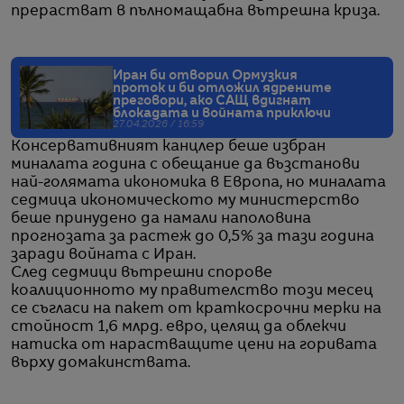
прерастват в пълномащабна вътрешна криза.
Иран би отворил Ормузкия
проток и би отложил ядрените
преговори, ако САЩ вдигнат
блокадата и войната приключи
27.04.2026 / 16:59
Консервативният канцлер беше избран
миналата година с обещание да възстанови
най-голямата икономика в Европа, но миналата
седмица икономическото му министерство
беше принудено да намали наполовина
прогнозата за растеж до 0,5% за тази година
заради войната с Иран.
След седмици вътрешни спорове
коалиционното му правителство този месец
се съгласи на пакет от краткосрочни мерки на
стойност 1,6 млрд. евро, целящ да облекчи
натиска от нарастващите цени на горивата
върху домакинствата.