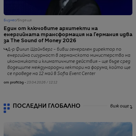
Бизнес
/
Бъдеще
Б
Един от ключовите архитекти на
Б
енергийната трансформация на Германия идва
и
за The Sound of Money 2026
Д-р Филип Щайнберг – бивш генерален директор по
енергийна сигурност в германското министерство на
икономиката и климатичните действия – ще бъде сред
водещите международни лектори на форума, който ще
от
се проведе на 12 май в Sofia Event Center
от profit.bg -
23.04.2026 / 12:12
ПОСЛЕДНИ ГЛОБАЛНО
виж още