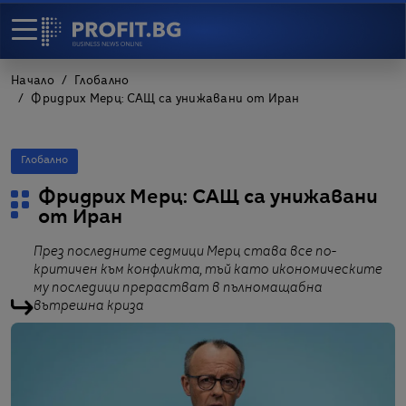
Начало
Глобално
Фридрих Мерц: САЩ са унижавани от Иран
Глобално
Фридрих Мерц: САЩ са унижавани
от Иран
През последните седмици Мерц става все по-
критичен към конфликта, тъй като икономическите
му последици прерастват в пълномащабна
вътрешна криза