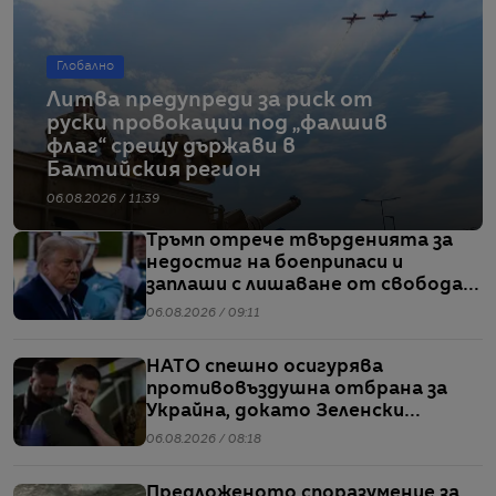
Глобално
Литва предупреди за риск от
руски провокации под „фалшив
флаг“ срещу държави в
Балтийския регион
06.08.2026 / 11:39
Тръмп отрече твърденията за
недостиг на боеприпаси и
заплаши с лишаване от свобода
хората, които разпространяват
06.08.2026 / 09:11
подобна информация
НАТО спешно осигурява
противовъздушна отбрана за
Украйна, докато Зеленски
предупреждава за рязък ръст в
06.08.2026 / 08:18
производството на руски
ракети
Предложеното споразумение за