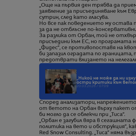
„Още на първия ден трябва да прие
заявление за присъединяване към Ев
сутрин, след като гласува.
Но все пак поведението му остава 
за да не отблъсне по-консервативни
За разлика от Орбан, той не отхвър
присъедини към ЕС, но програмата на
„Фидес“, се противопоставя на кво
би запазил оградата по границата, 
предотврати влизането на нелегал
„Никой не може да ни из
остри критики към вето
20.03.2026 / 07:09
Според анализатори, напрежението
от ветото на Орбан върху пакет от
би могло да се облекчи при „Тиса“.
„Орбан е загубил вяра в сегашната 
политика на вето и обструкция“, к
Red Snow Consulting. „Тиса“ няма в