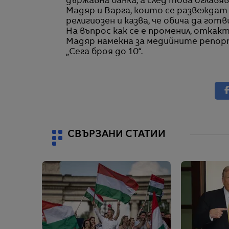
държавна банка, а след това оглавя
Мадяр и Варга, които се развеждат п
религиозен и казва, че обича да гот
На въпрос как се е променил, откакт
Мадяр намекна за медийните репорт
„Сега броя до 10“.
СВЪРЗАНИ СТАТИИ