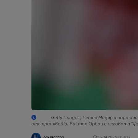
Getty Images | Петер Мадяр и партия
отстранявайки Виктор Орбан и неговата "Фи
от profit.bg
13.04.2026 / 09:03