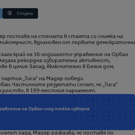
Сподели
нтикомунист, вдъхновен от първите демократичн
лага край на 16-годишното управление на Орбан
лязаха рекордна избирателна активност,
ве в целия Запад, включително в Белия дом,
партия „Тиса“ на Мадяр победи
бан. Частичните резултати сочат, че „Тиса“
озинство, в 199-местния парламент.
равление на Орбан след тежка изборна
измът пада, Мадяр разказва, че поставя по