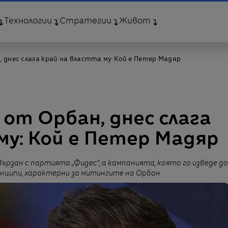
Технологии
Стратегии
Живот
 днес слага край на властта му: Кой е Петер Мадяр
 от Орбан, днес слага
му: Кой е Петер Мадяр
вързан с партията „Фидес“, а кампанията, която го изведе до
инципи, характерни за митингите на Орбан