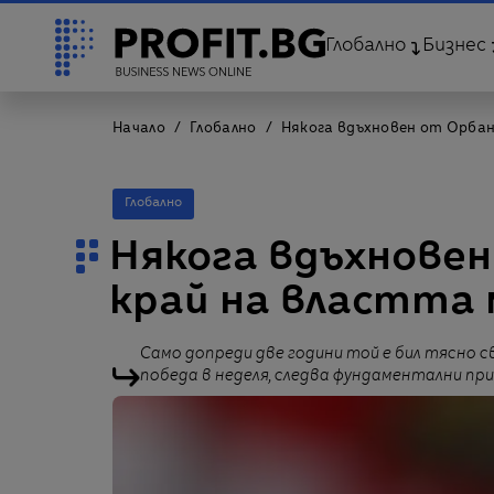
Глобално
Бизнес
Начало
Глобално
Някога вдъхновен от Орбан,
Глобално
Някога вдъхновен
край на властта 
Само допреди две години той е бил тясно с
победа в неделя, следва фундаментални пр