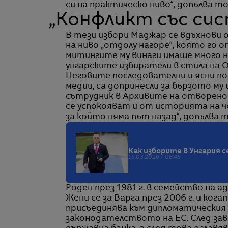
си на практическо ниво“, допълва то
„Конфликт със си
В тези избори Маджар се вдъхнови
на ниво „отдолу нагоре“, която го о
митингите му винаги имаше много н
унгарските избиратели в стила на О
Неговите последователни и ясни по
медии, са допринесли за бързото му 
сътрудник в Архивите на отворенот
се успокояват и от историята на ч
за който няма път назад“, допълва 
Как изборите в Унгария 
15.03.2026 / 08:45
Роден през 1981 г. в семейство на а
Жени се за Варга през 2006 г. и ког
присъединява към дипломатическия 
законодателството на ЕС. След зав