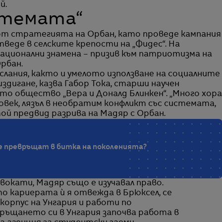
й.
стемата“
 от стратегията на Орбан, като проведе кампания
тведе в селските крепости на „Фидес“. На
ационални знамена – призив към патриотизма на
рбан.
слания, както и умелото използване на социалните
издигане, казва Габор Тока, старши научен
о общество „Вера и Доналд Блинкен“. „Много хора
овек, лязъл в необратим конфликт със системата,
той предвид разрива на Мадяр с Орбан.
се превръщат в битка на поколенията?
двокати, Мадяр също е изучавал право.
ато кариерата ѝ я отвежда в Брюксел, се
корпус на Унгария и работи по
ръщането си в Унгария започва работа в