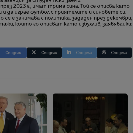
ва агенция за студентски заеми.
рез 2023 г., имат трима сина. Той се описва като
ви и да играе футбол с приятелите и синовете си.
о се е занимава с политика, зададен през декември,
ажи, които го описват като избухлив, заявявайки:
Сподели
Сподели
Сподели
Сподели