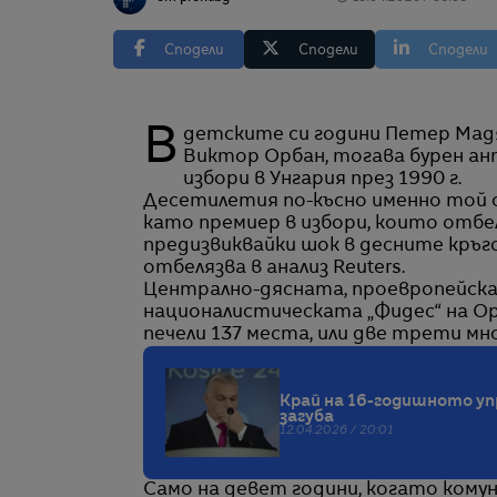
Сподели
Сподели
Сподели
В детските си години Петер Мадяр поставя на стената в стаята си снимка на
Виктор Орбан, тогава бурен а
избори в Унгария през 1990 г.
Десетилетия по-късно именно той с
като премиер в избори, които отбе
предизвиквайки шок в десните кръго
отбелязва в анализ Reuters.
Централно-дясната, проевропейска 
националистическата „Фидес“ на Ор
печели 137 места, или две трети мн
Край на 16-годишното уп
загуба
12.04.2026 / 20:01
Само на девет години, когато комун