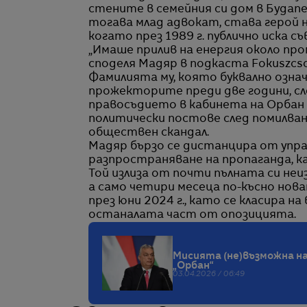
стените в семейния си дом в Будапе
тогава млад адвокат, става герой 
когато през 1989 г. публично иска 
„Имаше прилив на енергия около про
споделя Мадяр в подкаста Fokuszcso
Фамилията му, която буквално означ
прожекторите преди две години, сл
правосъдието в кабинета на Орбан
политически постове след помилване
обществен скандал.
Мадяр бързо се дистанцира от упра
разпространяване на пропаганда, ка
Той излиза от почти пълната си неи
а само четири месеца по-късно нов
през юни 2024 г., като се класира н
останалата част от опозицията.
Мисията (не)възможна н
„Орбан“
03.04.2026 / 06:49