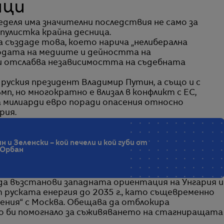
ици
еделя има значителни последствия не само за
опулистка крайна десница.
а създаде това, което нарича „нелиберална
бодата на медиите и дейността на
и отслабва независимостта на съдебната
руския президент Владимир Путин, а също и с
п, но многократно е влизал в конфликт с ЕС,
а милиарди евро поради опасения относно
рия.
 и Зеленски – кой печели и кой губи от
 Орбан
 да възстанови западната ориентация на Унгария и
 руската енергия до 2035 г., като същевременно
ения“ с Москва. Обещава да отблокира
о би помогнало за съживяването на стагниращата