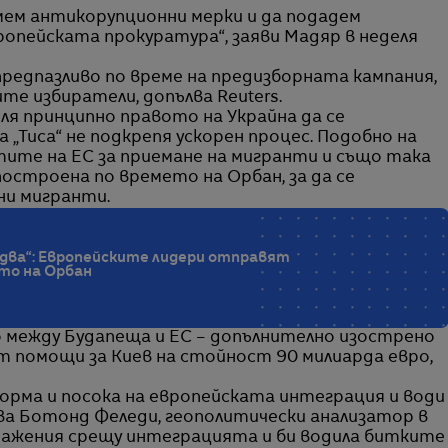
мем антикорупционни мерки и да подадем
ропейската прокуратура“, заяви Мадяр в неделя
предпазливо по време на предизборната кампания,
те избиратели, допълва Reuters.
ля принципно правото на Украйна да се
 „Тиса“ не подкрепя ускорен процес. Подобно на
тите на ЕС за приемане на мигранти и също така
построена по времето на Орбан, за да се
ни мигранти.
нудва“: Европейските лидери отправят
то на Орбан
 между Будапеща и ЕС – допълнително изострено
 помощи за Киев на стойност 90 милиарда евро,
форма и посока на европейската интеграция и води
ава Ботонд Феледи, геополитически анализатор в
ъзражения срещу интеграцията и би водила битките