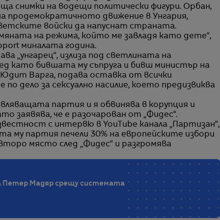
ща снимки на водещи политически фигури. Орбан,
на продемократичното движение в Унгария,
съветските войски да напуснат страната.
мяната на режима, който ме завладя като дете“,
port миналата година.
ава „унгарец“, излиза под светлината на
ед като бившата му съпруга и бивш министър на
 Юдит Варга, подава оставка от всички
 по дело за сексуално насилие, което предизвиква
вляващата партия и я обвинява в корупция и
то заявява, че е разочарован от „Фидес“.
звестност с интервю в YouTube канала „Партизан“,
ата му партия печели 30% на европейските избори
а второ място след „Фидес“ и разгромява
а Петер Мадяр срещу системата