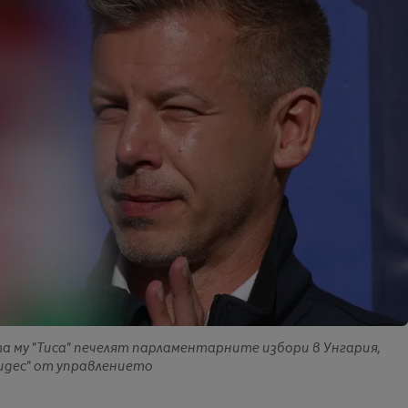
та му "Тиса" печелят парламентарните избори в Унгария,
дес" от управлението