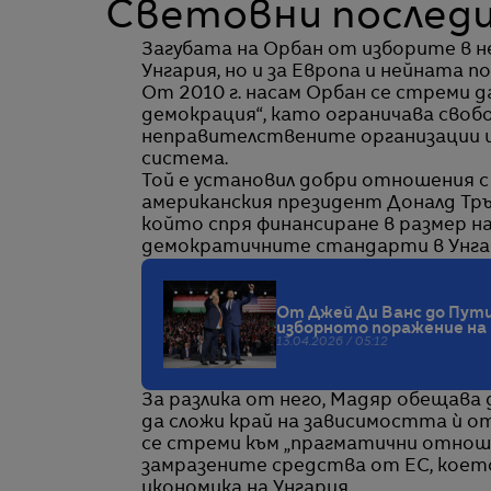
Световни послед
Загубата на Орбан от изборите в н
Унгария, но и за Европа и нейната п
От 2010 г. насам Орбан се стреми д
демокрация“, като ограничава сво
неправителствените организации 
система.
Той е установил добри отношения с 
американския президент Доналд Тръм
който спря финансиране в размер н
демократичните стандарти в Унга
От Джей Ди Ванс до Путин
изборното поражение на
13.04.2026 / 05:12
За разлика от него, Мадяр обещава
да сложи край на зависимостта ѝ от
се стреми към „прагматични отнош
замразените средства от ЕС, коет
икономика на Унгария.