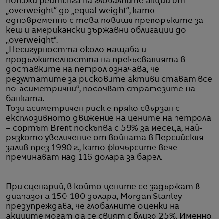
понижи рейтинга на глобалните акции от
„overweight“ до „equal weight“, като
едновременно с това повиши препоръките за
кеш и американски държавни облигации до
„overweight“.
„Несигурността около мащаба и
продължителността на прекъсванията в
доставките на петрол означава, че
резултатите за рисковите активи стават все
по-асиметрични“, посочват стратезите на
банката.
Този асиметричен риск е пряко свързан с
експлозивното движение на цените на петрола
– сортът Brent поскъпва с 59% за месеца, най-
рязкото увеличение от войната в Персийския
залив през 1990 г., като фючърсите вече
преминават над 116 долара за барел.
При сценарий, в който цените се задържат в
диапазона 150-180 долара, Morgan Stanley
предупреждава, че глобалните оценки на
акциите могат да се свият с близо 25%. Именно