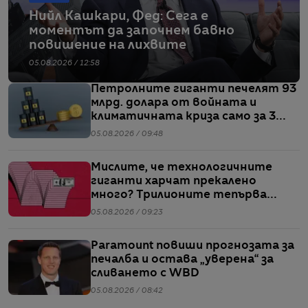
Нийл Кашкари, Фед: Сега е
моментът да започнем бавно
повишение на лихвите
05.08.2026 / 12:58
Петролните гиганти печелят 93
млрд. долара от войната и
климатичната криза само за 3
месеца
05.08.2026 / 09:48
Мислите, че технологичните
гиганти харчат прекалено
много? Трилионите тепърва
предстоят
05.08.2026 / 09:23
Paramount повиши прогнозата за
печалба и остава „уверена“ за
сливането с WBD
05.08.2026 / 08:42