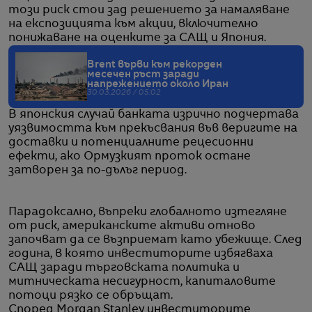
този риск стои зад решението за намаляване
на експозицията към акции, включително
понижаване на оценките за САЩ и Япония.
Brent върви към рекорден
месечен ръст заради
напрежението около Иран
30.03.2026 / 05:02
В японския случай банката изрично подчертава
уязвимостта към прекъсвания във веригите на
доставки и потенциалните рецесионни
ефекти, ако Ормузкият проток остане
затворен за по-дълъг период.
Парадоксално, въпреки глобалното изтегляне
от риск, американските активи отново
започват да се възприемат като убежище. След
година, в която инвеститорите избягваха
САЩ заради търговската политика и
митническата несигурност, капиталовите
потоци рязко се обръщат.
Според Morgan Stanley инвеститорите