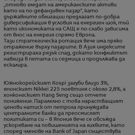
„отново гледат на американските активи
като на по-дефанзивен пазар“, като
държавните облигации предлагат по-добра
диверсификация в условия на енергиен шок, тъй
като икономиката на САЩ е по-слабо зависима
от внос на енергия спрямо Европа.
Тази стратегическа ротация вече има пряко
отражение върху пазарите. В Азия индексите
регистрираха рязък спад, докато конфликтът
навлиза в петата си седмица и продължава да
ескалира.
Южнокорейският Kospi загуби близо 3%,
японският Nikkei 225 поевтиня с около 2,8%, а
хонконгският Hang Seng също отчете
понижение. Паралелно с това нарастващият
ценови натиск от петрола принуждава
централните банки да преосмислят
политиката си – в Япония вече се обсъжда
ускоряване на повишенията на лихвите, като
според членове на Bank of Japan съществува