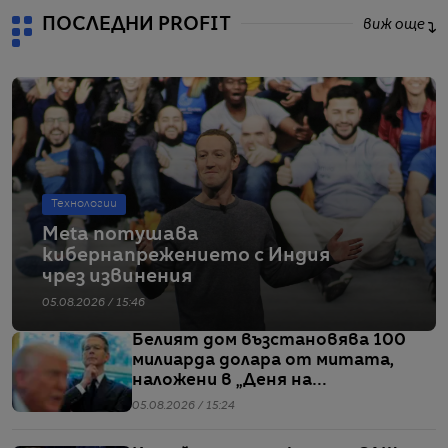
ПОСЛЕДНИ PROFIT
виж още
Технологии
Meta потушава
кибернапрежението с Индия
чрез извинения
05.08.2026 / 15:46
Белият дом възстановява 100
милиарда долара от митата,
наложени в „Деня на
освобождението“
05.08.2026 / 15:24