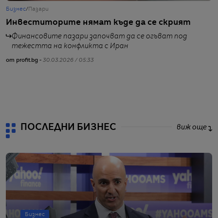
Бизнес
/
Пазари
Б
Инвеститорите нямат къде да се скрият
В
ч
Финансовите пазари започват да се огъват под
р
тежестта на конфликта с Иран
от profit.bg -
30.03.2026 / 05:33
о
ПОСЛЕДНИ БИЗНЕС
виж още
Бизнес