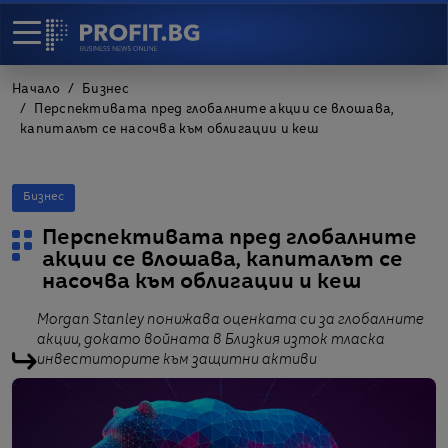
Начало
Бизнес
Перспективата пред глобалните акции се влошава,
капиталът се насочва към облигации и кеш
Бизнес
Перспективата пред глобалните
акции се влошава, капиталът се
насочва към облигации и кеш
Morgan Stanley понижава оценката си за глобалните
акции, докато войната в Близкия изток тласка
инвеститорите към защитни активи