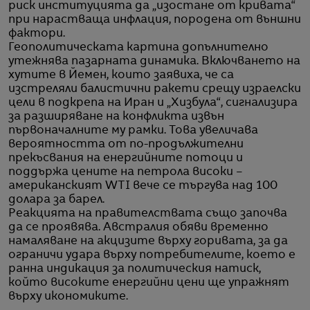
риск институцията да „изостане от кривата“
при нарастваща инфлация, породена от външни
фактори.
Геополитическата картина допълнително
утежнява пазарната динамика. Включването на
хутите в Йемен, които заявиха, че са
изстреляли балистични ракети срещу израелски
цели в подкрепа на Иран и „Хизбула“, сигнализира
за разширяване на конфликта извън
първоначалните му рамки. Това увеличава
вероятността от по-продължителни
прекъсвания на енергийните потоци и
поддържа цените на петрола високи –
американският WTI вече се търгува над 100
долара за барел.
Реакцията на правителствата също започва
да се проявява. Австралия обяви временно
намаляване на акцизите върху горивата, за да
ограничи удара върху потребителите, което е
ранна индикация за политическия натиск,
който високите енергийни цени ще упражнят
върху икономиките.