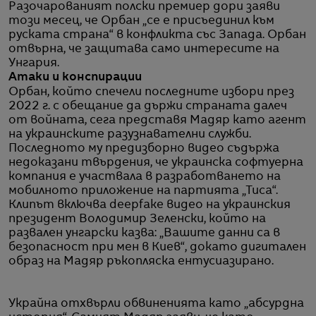
Разочарованият полски премиер дори заяви
този месец, че Орбан „се е присъединил към
руската страна“ в конфликта със Запада. Орбан
отвърна, че защитава само интересите на
Унгария.
Атаки и конспирации
Орбан, който спечели последните избори през
2022 г. с обещание да държи страната далеч
от войната, сега представя Мадяр като агент
на украинските разузнавателни служби.
Последното му предизборно видео съдържа
недоказани твърдения, че украинска софтуерна
компания е участвала в разработването на
мобилното приложение на партията „Тиса“.
Клипът включва deepfake видео на украинския
президент Володимир Зеленски, който на
развален унгарски казва: „Вашите данни са в
безопасност при мен в Киев“, докато дигитален
образ на Мадяр ръкопляска ентусиазирано.
Украйна отхвърли обвиненията като „абсурдна