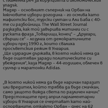
с пламенна реч за корупцията и икономическия
упадък.
Мадяр – основният съперник на Орбан на
ключовите избори догодина – го осмива като
мафиотски бос, турски султан и Али Баба с 40-
те си разбойници. The Wall Street Journal
разказва, как той завършва митинги си с
руската фраза „Товарищи, конец“ – „Другари,
свърши се“ – лозунга от демократичните
избори през 1990 г., които свалиха
просъветския режим в Унгария.
„Ще изградим държава, в която никой няма да
бъде ощетяван заради политическите си
убеждения“, каза Мадяр – 44-годишен, облечен в
суичър и маратонки Adidas.
„В която никой няма да бъде наричан паразит
или вредител, който трябва да бъде смачкан,
само защото вижда света по различен начин.“
Предстоящите през април парламентарни
избори в Унгария се очертават като най-
оспорваните, откакто Орбан – днес на 62