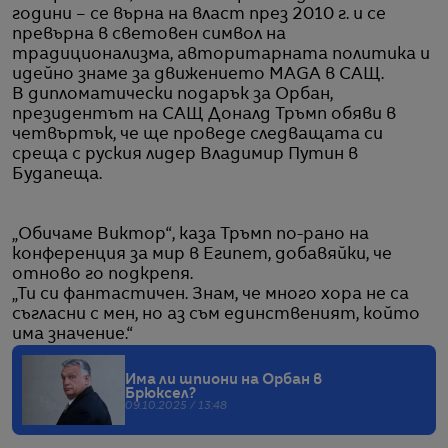
години – се върна на власт през 2010 г. и се
превърна в световен символ на
традиционализма, авторитарната политика и
идейно знаме за движението MAGA в САЩ.
В дипломатически подарък за Орбан,
президентът на САЩ Доналд Тръмп обяви в
четвъртък, че ще проведе следващата си
среща с руския лидер Владимир Путин в
Будапеща.
„Обичаме Виктор“, каза Тръмп по-рано на
конференция за мир в Египет, добавяйки, че
отново го подкрепя.
„Ти си фантастичен. Знам, че много хора не са
съгласни с мен, но аз съм единственият, който
има значение.“
Има ли шпиони на Орбан в
Брюксел?
09.10.2025 / 13:48