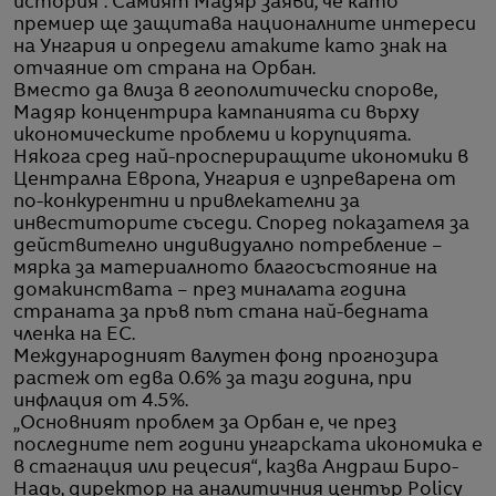
история“. Самият Мадяр заяви, че като
премиер ще защитава националните интереси
на Унгария и определи атаките като знак на
отчаяние от страна на Орбан.
Вместо да влиза в геополитически спорове,
Мадяр концентрира кампанията си върху
икономическите проблеми и корупцията.
Някога сред най-проспериращите икономики в
Централна Европа, Унгария е изпреварена от
по-конкурентни и привлекателни за
инвеститорите съседи. Според показателя за
действително индивидуално потребление –
мярка за материалното благосъстояние на
домакинствата – през миналата година
страната за пръв път стана най-бедната
членка на ЕС.
Международният валутен фонд прогнозира
растеж от едва 0.6% за тази година, при
инфлация от 4.5%.
„Основният проблем за Орбан е, че през
последните пет години унгарската икономика е
в стагнация или рецесия“, казва Андраш Биро-
Надь, директор на аналитичния център Policy