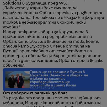
Solutions в Будапеща, пред WSJ.
„Повечето унгарци вече смятат, че
управлението на Орбан е пречка за развитието
на страната. Той никога не е влизал в избори при
толкова неблагоприятни икономически
условия.“
Мадяр открито говори за корупцията в
правителството и сред приближените на
Орбан, като обръща внимание на това, което
описва като „луксозно имение от типа на
Путин“, притежавано от семейството на
премиера, и обещава да върне „откраднатите
пари“ на данъкоплатците. Орбан отрича всички
обвинения.
Тръмп ще се срещне с Путин в
Будапеща. Зеленски е убеден, че
езикът на силата и
справедливостта ще
подейства и срещу Русия
17.10.2025 / 04:30
От доверен съратник до враг
За разлика от предишни опоненти, идващи от
левицата, Мадяр е консерватор и бивш член на