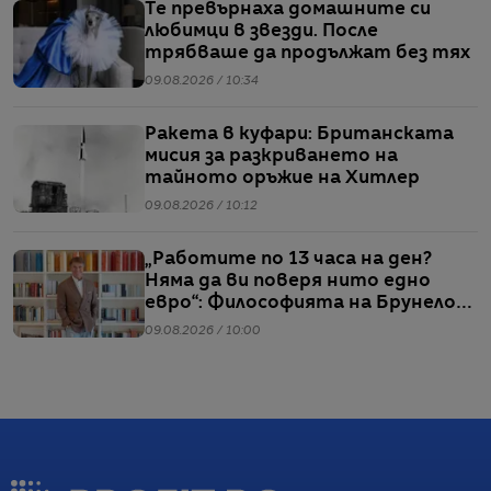
Те превърнаха домашните си
любимци в звезди. После
трябваше да продължат без тях
09.08.2026 / 10:34
Ракета в куфари: Британската
мисия за разкриването на
тайното оръжие на Хитлер
09.08.2026 / 10:12
„Работите по 13 часа на ден?
Няма да ви поверя нито едно
евро“: Философията на Брунело
Кучинели за бизнеса и живота
09.08.2026 / 10:00