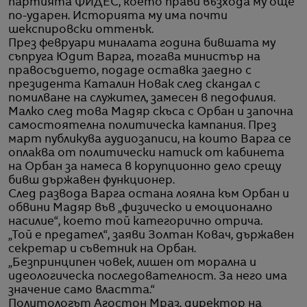
партията ФИДЕС, което прави възхода му още
по-ударен. Историята му има почти
шекспировски оттенък.
През февруари миналата година бившата му
съпруга Юдит Варга, тогава министър на
правосъдието, подаде оставка заедно с
президента Каталин Новак след скандал с
помилване на служител, замесен в педофилия.
Малко след това Мадяр скъса с Орбан и започна
самостоятелна политическа кампания. През
март публикува аудиозаписи, на които Варга се
оплаква от политически натиск от кабинета
на Орбан за намеса в корупционно дело срещу
бивш държавен функционер.
След развода Варга остана лоялна към Орбан и
обвини Мадяр във „физическо и емоционално
насилие“, което той категорично отрича.
„Той е предател“, заяви Золтан Ковач, държавен
секретар и съветник на Орбан.
„Безпринципен човек, лишен от морална и
идеологическа последователност. За него има
значение само властта.“
Политологът Агостон Мраз, директор на