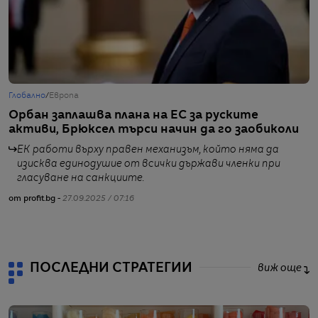
Глобално
/
Европа
Г
Орбан заплашва плана на ЕС за руските
Ч
активи, Брюксел търси начин да го заобиколи
и
ЕК работи върху правен механизъм, който няма да
изисква единодушие от всички държави членки при
гласуване на санкциите.
от profit.bg -
27.09.2025 / 07:16
от
ПОСЛЕДНИ СТРАТЕГИИ
виж още