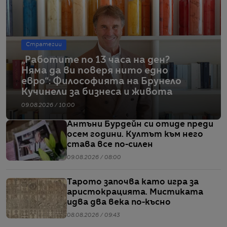
Стратегии
„Работите по 13 часа на ден?
Няма да ви поверя нито едно
евро“: Философията на Брунело
Кучинели за бизнеса и живота
09.08.2026 / 10:00
Антъни Бурдейн си отиде преди
осем години. Култът към него
става все по-силен
09.08.2026 / 08:00
Тарото започва като игра за
аристокрацията. Мистиката
идва два века по-късно
08.08.2026 / 09:43