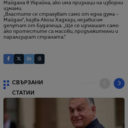
Майдана в Украйна, ако има признаци на изборни
измами.
„Властите се страхуват само от една дума –
Майдан“, казва Акош Хадхази, независим
депутат от Будапеща. „Ще се изплашат само
ако протестите са масови, продължителни и
парализират страната.“
СВЪРЗАНИ
СТАТИИ