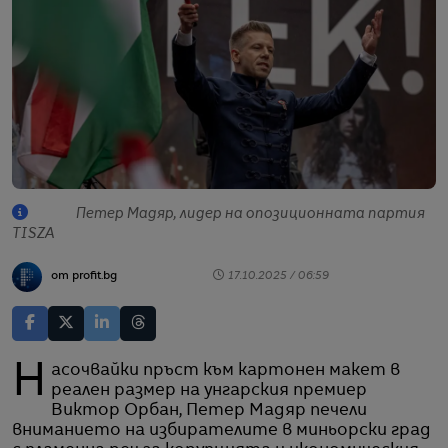
Петер Мадяр, лидер на опозиционната партия
TISZA
от profit.bg
17.10.2025 / 06:59
Насочвайки пръст към картонен макет в
реален размер на унгарския премиер
Виктор Орбан, Петер Мадяр печели
вниманието на избирателите в миньорски град