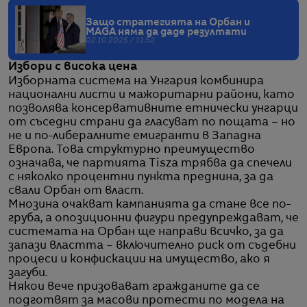
Защо стратегията на Орбан и
MAGA няма да даде резултати
02.10.2025 / 11:52
Избори с висока цена
Изборната система на Унгария комбинира
национални листи и мажоритарни райони, като
позволява консервативните етнически унгарци
от съседни страни да гласуват по пощата – но
не и по-либералните емигранти в Западна
Европа. Това структурно преимущество
означава, че партията Tisza трябва да спечели
с няколко процентни пункта преднина, за да
свали Орбан от власт.
Мнозина очакват кампанията да стане все по-
груба, а опозиционни фигури предупреждават, че
системата на Орбан ще направи всичко, за да
запази властта – включително риск от съдебни
процеси и конфискации на имущество, ако я
загуби.
Някои вече призовават гражданите да се
подготвят за масови протести по модела на