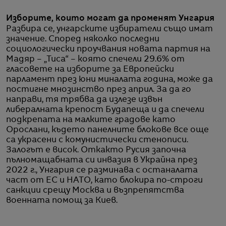
Изборите, които могат да променят Унгария
Разбира се, унгарските избиратели също имат
значение. Според няколко последни
социологически проучвания новата партия на
Мадяр – „Тиса“ – която спечели 29.6% от
гласовете на изборите за Европейски
парламент през юни миналата година, може да
постигне мнозинство през април. За да го
направи, тя трябва да излезе извън
либералната крепост Будапеща и да спечели
подкрепата на малките градове като
Орослани, където панелните блокове все още
са украсени с комунистически стенописи.
Залогът е висок. Откакто Русия започна
пълномащабната си инвазия в Украйна през
2022 г., Унгария се разминава с останалата
част от ЕС и НАТО, като блокира по-строги
санкции срещу Москва и възпрепятства
военната помощ за Киев.