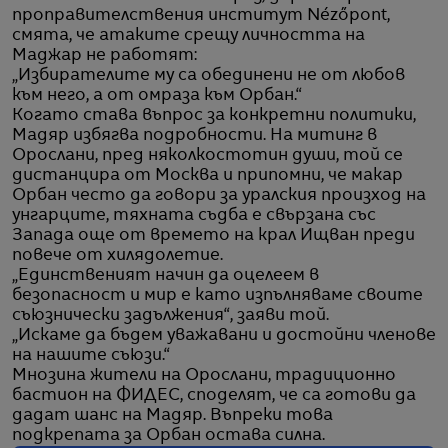
проправителствения институт Nézőpont,
смята, че атаките срещу личността на
Маджар не работят:
„Избирателите му са обединени не от любов
към него, а от омраза към Орбан.“
Когато става въпрос за конкретни политики,
Мадяр избягва подробности. На митинг в
Орослани, пред няколкостотин души, той се
дистанцира от Москва и припомни, че макар
Орбан често да говори за уралския произход на
унгарците, тяхната съдба е свързана със
Запада още от времето на крал Ищван преди
повече от хилядолетие.
„Единственият начин да оцелеем в
безопасност и мир е като изпълняваме своите
съюзнически задължения“, заяви той.
„Искаме да бъдем уважавани и достойни членове
на нашите съюзи.“
Мнозина жители на Орослани, традиционно
бастион на ФИДЕС, споделят, че са готови да
дадат шанс на Мадяр. Въпреки това
подкрепата за Орбан остава силна.