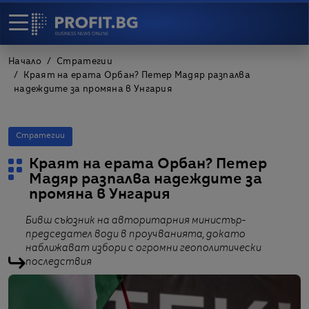
Начало
Стратегии
Краят на ерата Орбан? Петер Мадяр разпалва
надеждите за промяна в Унгария
Стратегии
Краят на ерата Орбан? Петер
Мадяр разпалва надеждите за
промяна в Унгария
Бивш съюзник на авторитарния министър-
председател води в проучванията, докато
наближават избори с огромни геополитически
последствия