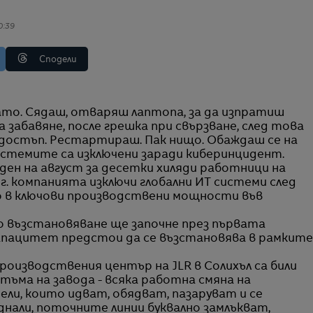
0:39
Сподели
а забавяне, после грешка при свързване, след това
остъп. Рестартираш. Пак нищо. Обаждаш се на
истемите са изключени заради киберинцидент.
ден на август за десетки хиляди работници на
5 г. компанията изключи глобални ИТ системи след
 в ключови производствени мощности във
о възстановяване ще започне през първата
капацитет предстои да се възстановява в рамките
роизводствения център на JLR в Солихъл са били
тъма на завода - всяка работна смяна на
ели, които идват, обядват, пазаруват и се
нали, поточните линии буквално замлъкват,