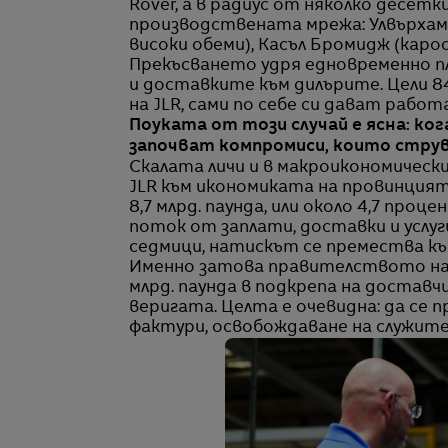
Rover, а в радиус от няколко десет
производствената мрежа: Улвърхамп
високи обеми), Касъл Бромидж (карос
Прекъсването удря едновременно п
и доставките към дилърите. Цели 8
на JLR, сами по себе си дават работ
Поуката от този случай е ясна: ко
започват компромиси, които струв
Скалата личи и в макроикономически
JLR към икономиката на провинцият
8,7 млрд. паунда, или около 4,7 про
поток от заплати, доставки и услуг
седмици, натискът се премества къ
Именно затова правителството на В
млрд. паунда в подкрепа на доставч
веригата. Целта е очевидна: да се
фактури, освобождаване на служите