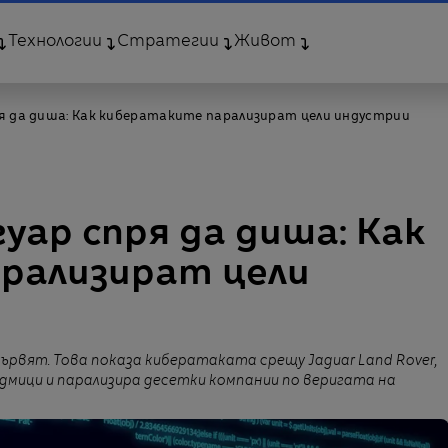
Технологии
Стратегии
Живот
ря да диша: Как кибератаките парализират цели индустрии
уар спря да диша: Как
рализират цели
ървят. Това показа кибератаката срещу Jaguar Land Rover,
дмици и парализира десетки компании по веригата на