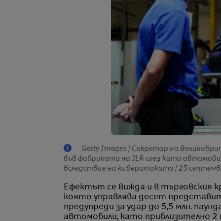
Getty Images | Секретар на Великобр
във фабриката на JLR след като автомоб
вследствие на кибератаката | 23 септемвр
Ефектът се вижда и в търговския кр
която управлява десет представите
предупреди за удар до 5,5 млн. паун
автомобили, като приблизително 2 