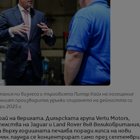
итания по бизнеса и търговията Питър Кайл на посещение
илният производител удължи спирането на дейността си
и 2025 г.
ай на веригата. Дилърската група Vertu Motors,
лства на Jaguar и Land Rover във Великобритания
да върху годишната печалба поради липса на нови
млн. паунда се концентрират само през септември