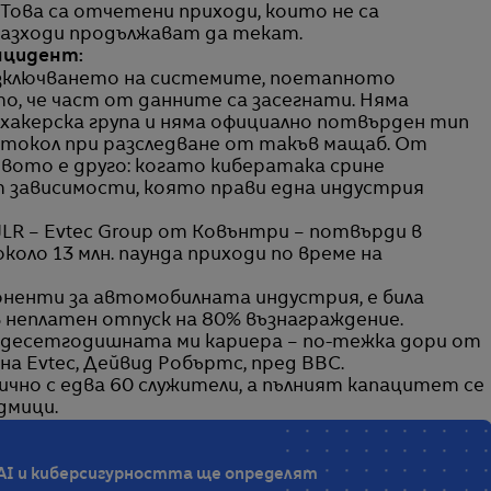
 Това са отчетени приходи, които не са
разходи продължават да текат.
инцидент:
изключването на системите, поетапното
, че част от данните са засегнати. Няма
 хакерска група и няма официално потвърден тип
отокол при разследване от такъв мащаб. От
овото е друго: когато кибератака срине
т зависимости, която прави една индустрия
LR – Evtec Group от Ковънтри – потвърди в
около 13 млн. паунда приходи по време на
оненти за автомобилната индустрия, е била
в неплатен отпуск на 80% възнаграждение.
ридесетгодишната ми кариера – по-тежка дори от
а Evtec, Дейвид Робъртс, пред BBC.
но с едва 60 служители, а пълният капацитет се
дмици.
„AI и киберсигурността ще определят