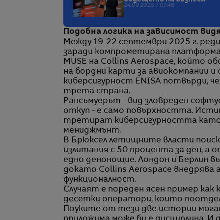
24.09.2025 / 07:48
Подобна логика на зависимост видя
Между 19-22 септември 2025 г. ред
заради компрометирана платформа 
MUSE на Collins Aerospace, който 
на бордни карти за авиокомпании и 
киберсигурност ENISA потвърди, че
трета страна.
Рансъмуерът - вид зловреден софтуе
откуп - е само повърхността. Истин
третират киберсигурността като 
мениджмънт.
В Брюксел летищните власти поиск
излитания с 50 процента за ден, а 
едно денонощие. Лондон и Берлин въ
докато Collins Aerospace внедрява 
функционалност.
Случаят е пореден ясен пример как
десетки оператори, които поотдел
Поуките от тези две истории могат 
приложима може би е дисциплина. И