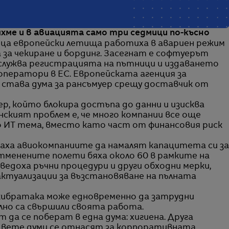
хме и в авиацията само три седмици по-късно
ица европейски летища работиха в авариен режим
за чекиране и бординг. Засегнат е софтуерът
обслужва регистрацията на пътници и издаването
оператори в ЕС. Европейската агенция за
 става дума за рансъмуер срещу доставчик от
р, който блокира достъпа до данни и изисква
ският проблем е, че много компании все още
ИТ тема, вместо като част от финансовия риск
аха авиокомпаниите да намалят капацитета си за
отменените полети бяха около 60 в рамките на
ведоха ръчни процедури и други обходни мерки,
актуализации за възстановяване на пълната
 кибратака може едновременно да затрудни
но са свършили своята работа.
да се поберат в една дума: хигиена. Друга
 двете думи се отнасят за корпоративната