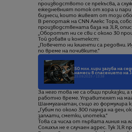
производството се прекъсва, а слу
ежедневният поток от хора и пари 
бизнеси, които живеят от този обо
В репортаж на CNN Алекс Тора, соб
производствената база на JLR, опи
„Оборотът ни се сви с около 30 про
Той добавя и контекст:
„Повечето ни клиенти са редовни. 
по време на почивките.“
50 млн. лири загуба на с
намеси в спасението на J
25.09.2025 / 13:38
За него това не са общи приказки, а
работно време. Управителят на маг
Шанмуганатан, също го формулира к
„Губим по около 300 паунда на ден,
заплати, сметки, ипотека.“
Това са числа от първата линия на 
Солихъл не е случаен адрес. Тук JL