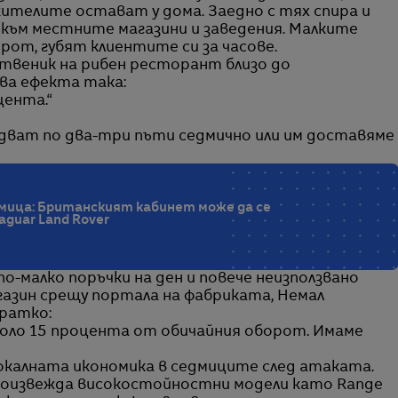
жителите остават у дома. Заедно с тях спира и
към местните магазини и заведения. Малките
рот, губят клиентите си за часове.
ственик на рибен ресторант близо до
сва ефекта така:
цента.“
Идват по два-три пъти седмично или им доставяме
едмица: Британският кабинет може да се
aguar Land Rover
 по-малко поръчки на ден и повече неизползвано
азин срещу портала на фабриката, Немал
ратко:
 около 15 процента от обичайния оборот. Имаме
локалната икономика в седмиците след атаката.
R произвежда високостойностни модели като Range