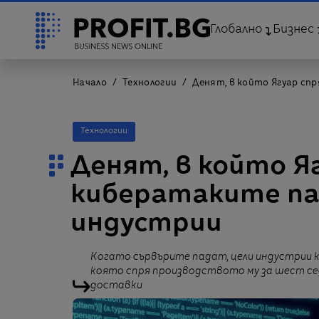
Глобално
Бизнес
Начало
Технологии
Денят, в който Ягуар сп
Технологии
Денят, в който Яг
кибератаките па
индустрии
Когато сървърите падат, цели индустрии к
която спря производството му за шест се
доставки