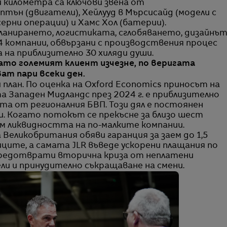
ки километра са ключови звена от
тън (двигатели), Хейлууд в Мърсисайд (модели с
ерни операции) и Хамс Хол (батерии).
ланирането, логистиката, сглобяването, дизайнъ
4 компании, обвързани с производствения процес
а на приблизително 30 хиляди души.
гато големият клиент изчезне, по веригата
ат пари всеки ден.
 план. По оценка на Oxford Economics приносът на
а Западен Мидландс през 2024 г. е приблизително
цента от регионалния БВП. Този дял е постоянен
и. Когато потокът се прекъсне за близо шест
м ликвидността на по-малките компании.
еликобритания обяви гаранция за заем до 1,5
иците, а самата JLR въведе ускорени плащания по
 предотврати вторична криза от неплатени
ли и принудително съкращаване на смени.