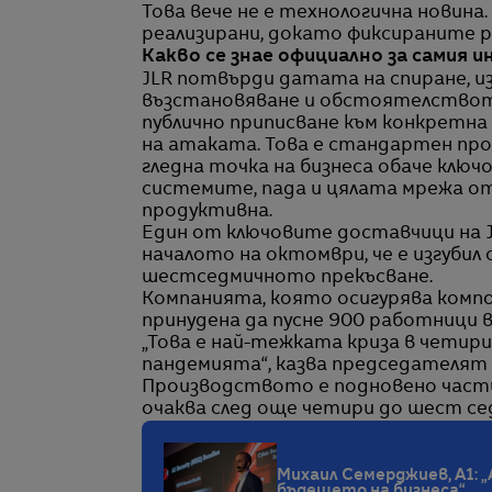
Това вече не е технологична новина.
реализирани, докато фиксираните 
Какво се знае официално за самия 
JLR потвърди датата на спиране, 
възстановяване и обстоятелството
публично приписване към конкретна
на атаката. Това е стандартен пр
гледна точка на бизнеса обаче ключ
системите, пада и цялата мрежа о
продуктивна.
Един от ключовите доставчици на J
началото на октомври, че е изгубил 
шестседмичното прекъсване.
Компанията, която осигурява комп
принудена да пусне 900 работници 
„Това е най-тежката криза в чети
пандемията“, казва председателят н
Производството е подновено частич
очаква след още четири до шест се
Михаил Семерджиев, А1: 
бъдещето на бизнеса“