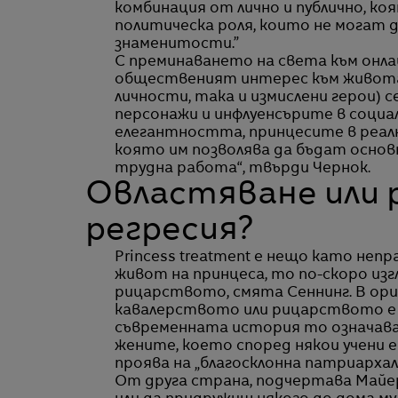
комбинация от лично и публично, ко
политическа роля, които не могат 
знаменитости.”
С преминаването на света към онл
общественият интерес към живота
личности, така и измислени герои) 
персонажи и инфлуенсърите в социа
елегантността, принцесите в реал
която им позволява да бъдат основн
трудна работа“, твърди Чернок.
Овластяване или 
регресия?
Princess treatment е нещо като неп
живот на принцеса, то по-скоро из
рицарството, смята Сеннинг. В ор
кавалерството или рицарството е б
съвременната история то означава
жените, което според някои учени 
проява на „благосклонна патриархал
От друга страна, подчертава Май