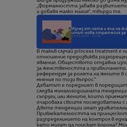
или да придружиш някого до дома му
„Формалността забавя развитието 
и добавя малко магия“, твърди тя.
Излез от чата и ела на 
имат нова стратегия за 
27.03.2025 / 10:58
В такъв случай princess treatment е
отношение предизвиква разгорещена
явление. Обществото отдавна изпол
за женствеността и привличането.
референдум за ролята на жените в 
мнение по този въпрос.”
Дебатът е поредният в поредицат
следва миналогодишната тенденция
съпруги, или жените, които приема
очароваха своите последователи с
Двете тенденции имат удивителни п
Привлекателността на принцескот
разпределинието на контрол в една
като могат да поискат корона? Мож