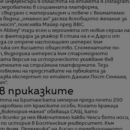
е инфлуенсъри в областта на етикета в Instagram.
оследователи в социалната платформа,
свързано с материализъм и повече с внимателно
 бъдеш „омагьосан“ засяга всеобщото желание за
еност“, пояснява Майер пред BBC.
n Abbey“ тази есен и героинята от новия сериал на
ято фантазира за ухажор в стила на г-н Дарси от
е да се отрече настоящият интерес към
тика от висшето общество. Споменатите по-
own, възродиха интереса към старомодното
ната версия на историческото ухажване във
ителите на стрийминг платформите. Тези
повлияли на представите на публиката за
казва експертът по етикет Даниел Пост Сеннинг,
т“.
 в приказките
астта на Британската империя преди почти 250
чаровани от кралските особи. Когато кралица
, „Виктория-мания“ обхваща САЩ, като
всичко за нея включително какви Челси боти носи,
 по история в Бостънския университет. Към
т филм „Пепеляшка“ на Дисни и телевизионното