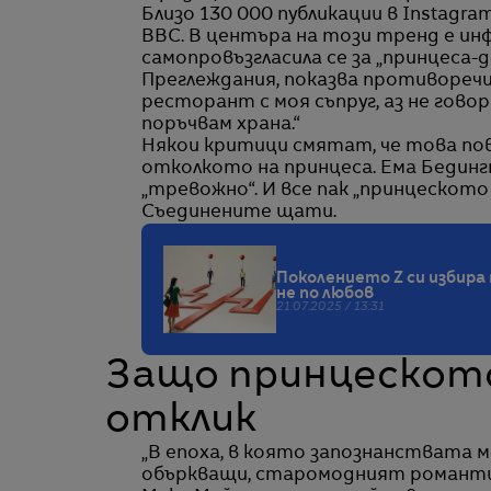
Близо 130 000 публикации в Instagra
BBC. В центъра на този тренд е и
самопровъзгласила се за „принцеса-до
Преглеждания, показва противоречив
ресторант с моя съпруг, аз не гово
поръчвам храна.“
Някои критици смятат, че това пов
отколкото на принцеса. Ема Бединг
„тревожно“. И все пак „принцескот
Съединените щати.
Поколението Z си избира
не по любов
21.07.2025 / 13:31
Защо принцескот
отклик
„В епоха, в която запознанствата м
объркващи, старомодният романтиз