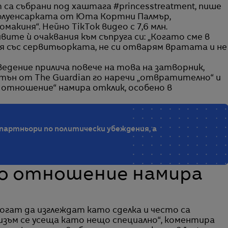
m са събрани под хаштага #princesstreatment, пише
нфлуенсарката от Юта Кортни Палмър,
макиня“. Нейно TikTok видео с 7,6 млн.
ите ѝ очаквания към съпруга си: „Когато сме в
ря със сервитьорката, не си отварям вратата и не
едение прилича повече на това на затворник,
тън от The Guardian го наречи „отвратително“ и
о отношение“ намира отклик, особено в
 партньори по политически убеждения, а
о отношение намира
огат да изглеждат като сделка и често са
ъм се усеща като нещо специално“, коментира