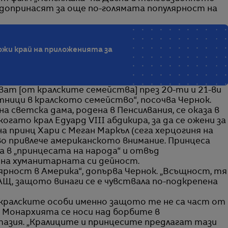
I допринасят за още по-голямата популярност на
сложи край на приложенията за
ват [от кралските семейства] през 20-ти и 21-ви
стници в кралското семейство“, посочва Чернок.
на светска дама, родена в Пенсилвания, се оказа в
гато крал Едуард VIII абдикира, за да се ожени за
а принц Хари с Меган Маркъл (сега херцогиня на
ово привлече американското внимание. Принцеса
на в „принцесата на народа“ и отвъд
 на хуманитарната си дейност.
ярност в Америка“, допърва Чернок. „Всъщност, тя
АЩ, защото винаги се е чувствала по-подкрепена
кралските особи именно защото те не са част от
 Монархията се носи над борбите в
азия. „Кралиците и принцесите предлагат тази