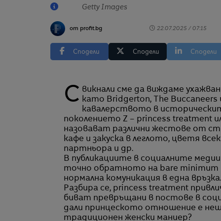
Getty Images
от profit.bg
22.07.2025 / 07:15
Сподели
Сподели
Сподели
Свикнали сме да виждаме ухажване във висшето общество в телевизионни сериали
като Bridgerton, The Buccaneers
кавалерството в историческит
поколението Z – princess treatment
назовават различни жестове от стр
кафе и закуска в леглото, цветя вс
партньора и др.
В публикациите в социалните медии 
точно обратното на bare minimum и
нормална комуникация в една връзка
Разбира се, princess treatment при
биват превръщани в постове в соци
дали принцеското отношение е нещо,
традиционен женски маниер?