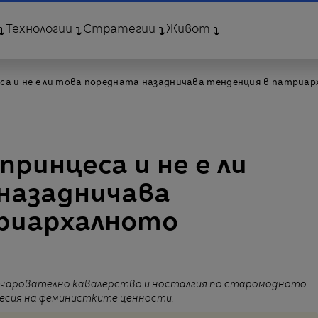
Технологии
Стратегии
Живот
цеса и не е ли това поредната назадничава тенденция в патри
принцеса и не е ли
назадничава
риархалното
о очарователно кавалерство и носталгия по старомодното
ресия на феминистките ценности.