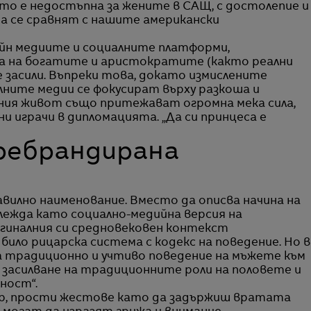
ято е недостъпна за жените в САЩ, с достолепие и
да се сравнят с нашите американски
айн медиите и социалните платформи,
 на богатите и аристократите (както реални
се засили. Въпреки това, докато измислените
лните медии се фокусират върху разкоша и
ния живот също притежават огромна мека сила,
и играчи в дипломацията. „Да си принцеса е
ребрандирана
равилно наименование. Вместо да описва начина на
глежда като социално-медийна версия на
игиналния си средновековен контекст
ило рицарска система с кодекс на поведение. Но в
 традиционно и учтиво поведение на мъжете към
е засилване на традиционните роли на половете и
ност“.
ер, прости жестове като да задържиш вратата