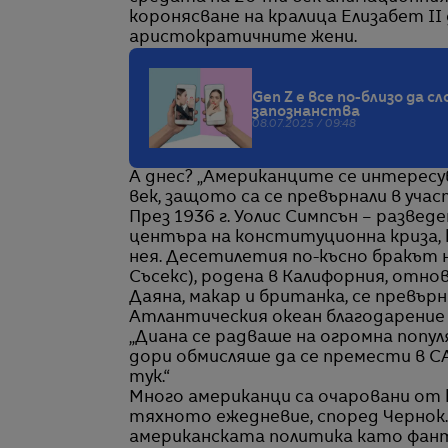
коронясване на кралица Елизабет I
аристократичните жени.
Gen Z е все по-близо да 
запознанства
08.07.2025 / 09:48
А днес? „Американците се интересу
век, защото са се превърнали в уча
През 1936 г. Уолис Симпсън – разведе
центъра на конституционна криза, ко
нея. Десетилетия по-късно бракът н
Съсекс), родена в Калифорния, отн
Даяна, макар и британка, се превър
Атлантическия океан благодарение
„Диана се радваше на огромна попул
дори обмисляше да се премести в С
тук.“
Много американци са очаровани от 
тяхното ежедневие, според Чернок.
американската политика като фант