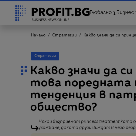
Глобално
Бизнес
Начало
Стратегии
Какво значи да си прин
Стратегии
Какво значи да си 
това поредната 
тенденция в пат
общество?
Някои възприемат princess treatment кат
ухажване, докато други виждат в него рег