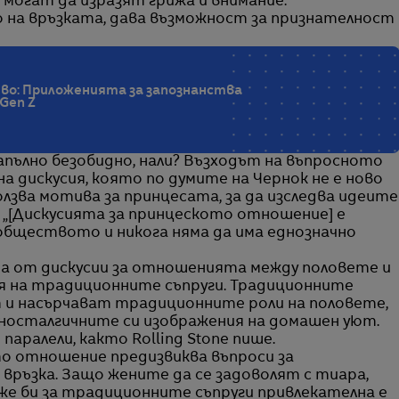
, могат да изразят грижа и внимание.
на връзката, дава възможност за признателност
живо: Приложенията за запознанства
Gen Z
 напълно безобидно, нали? Възходът на въпросното
 дискусия, която по думите на Чернок не е ново
зва мотива за принцесата, за да изследва идеите
 „[Дискусията за принцеското отношение] е
обществото и никога няма да има еднозначно
а от дискусии за отношенията между половете и
 на традиционните съпруги. Традиционните
т и насърчават традиционните роли на половете,
 носталгичните си изображения на домашен уют.
аралели, както Rolling Stone пише.
о отношение предизвиква въпроси за
 връзка. Защо жените да се задоволят с тиара,
е би за традиционните съпруги привлекателна е