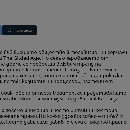
Сподели
 и The Gilded Age. Но сега очарованието от
е драми се превръща в любим тренд на
 или принцеско отношение. С този нов термин се
ана на мъжете, които са достойни за приказка –
еки петък, козметични процедури, платени от
обикновено princess treatment се представя като
ли абсолютния минимум – базови очаквания за
.
влича голямо внимание и често интимни жестове
алните мрежи. Но колко здравословно е това? И
 което дава сила, забавно е или е някакъв крайно