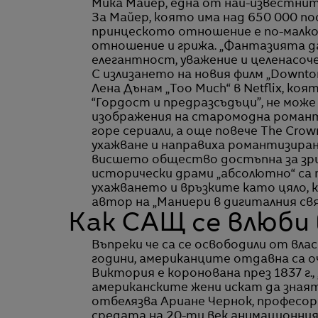
Мика Майер, една от най-известнит
За Майер, която има над 650 000 п
принцеското отношение е по-малко 
отношение и грижа. „Фантазията да
елегантност, уважение и целенасоч
С излизането на новия филм „Downto
Лена Дънам „Too Much“ в Netflix, ко
“Гордост и предразсъдъци”, не мож
изображения на старомодна роман
горе сериали, а още повече The Cr
ухажване и направиха романтизира
висшето общество достъпна за зр
исторически драми „абсолютно“ са 
ухажването и връзките като цяло, 
автор на „Маниери в дигиталния свя
Как САЩ се влюби
Въпреки че са се освободили от вл
години, американците отдавна са о
Виктория е коронована през 1837 г.
американските жени искат да знаят 
отбелязва Ариане Чернок, професор
средата на 20-ти век анимационния