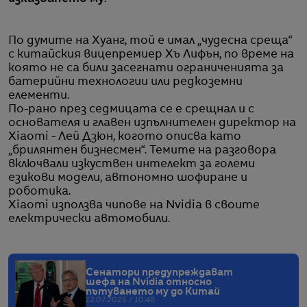
По думите на Хуанг, той е имал „чудесна среща“
с китайския вицепремиер Хъ Лифън, по време на
която не са били засегнати ограниченията за
батерийни технологии или редкоземни
елементи.
По-рано през седмицата се е срещнал и с
основателя и главен изпълнителен директор на
Xiaomi - Лей Дзюн, когото описва като
„брилянтен бизнесмен“. Темите на разговора
включвали изкуствен интелект за големи
езикови модели, автономно шофиране и
роботика.
Xiaomi използва чипове на Nvidia в своите
електрически автомобили.
Сенатори предупреждават
шефa на Nvidia относно
пътуването му до Китай
12.07.2025 / 10:48