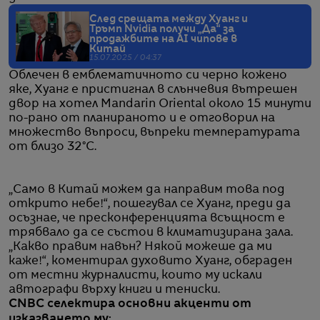
След срещата между Хуанг и
Тръмп Nvidia получи „Да“ за
продажбите на AI чипове в
Китай
15.07.2025 / 04:37
Облечен в емблематичното си черно кожено
яке, Хуанг е пристигнал в слънчевия вътрешен
двор на хотел Mandarin Oriental около 15 минути
по-рано от планираното и е отговорил на
множество въпроси, въпреки температурата
от близо 32°C.
„Само в Китай можем да направим това под
открито небе!“, пошегувал се Хуанг, преди да
осъзнае, че пресконференцията всъщност е
трябвало да се състои в климатизирана зала.
„Какво правим навън? Някой можеше да ми
каже!“, коментирал духовито Хуанг, обграден
от местни журналисти, които му искали
автографи върху книги и тениски.
CNBC селектира основни акценти от
изказването му: