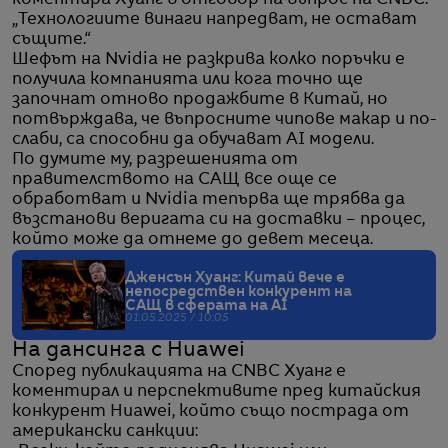
коментира Хуанг в отговор на въпрос на CNBC.
„Технологиите винаги напредват, не остават
същите.“
Шефът на Nvidia не разкрива колко поръчки е
получила компанията или кога точно ще
започнат отново продажбите в Китай, но
потвърждава, че въпросните чипове макар и по-
слаби, са способни да обучават AI модели.
По думите му, разрешенията от
правителството на САЩ все още се
обработват и Nvidia тепърва ще трябва да
възстанови веригата си на доставки – процес,
който може да отнеме до девет месеца.
Дженсън Хуанг: Китай вече е
непосредствен конкурент на
САЩ в сферата на AI
01.05.2025 / 10:05
На дансинга с Huawei
Според публикацията на CNBC Хуанг е
коментирал и перспективите пред китайския
конкурент Huawei, който също пострада от
американски санкции: