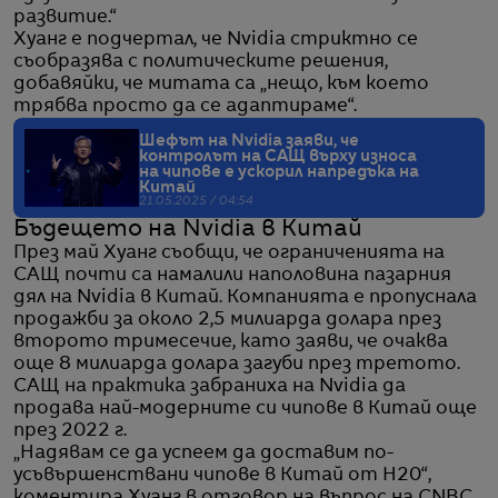
развитие.“
Хуанг е подчертал, че Nvidia стриктно се
съобразява с политическите решения,
добавяйки, че митата са „нещо, към което
трябва просто да се адаптираме“.
Шефът на Nvidia заяви, че
контролът на САЩ върху износа
на чипове е ускорил напредъка на
Китай
21.05.2025 / 04:54
Бъдещето на Nvidia в Китай
През май Хуанг съобщи, че ограниченията на
САЩ почти са намалили наполовина пазарния
дял на Nvidia в Китай. Компанията е пропуснала
продажби за около 2,5 милиарда долара през
второто тримесечие, като заяви, че очаква
още 8 милиарда долара загуби през третото.
САЩ на практика забраниха на Nvidia да
продава най-модерните си чипове в Китай още
през 2022 г.
„Надявам се да успеем да доставим по-
усъвършенствани чипове в Китай от H20“,