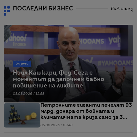
ПОСЛЕДНИ БИЗНЕС
виж още
Бизнес
Нийл Кашкари, Фед: Сега е
моментът да започнем бавно
повишение на лихвите
05.08.2026 / 12:58
Петролните гиганти печелят 93
млрд. долара от войната и
климатичната криза само за 3
месеца
05.08.2026 / 09:48