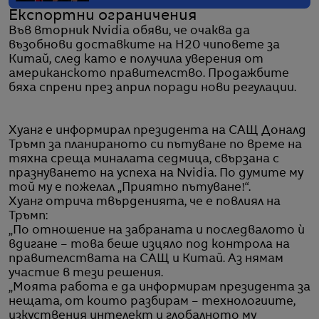
Експортни ограничения
Във вторник Nvidia обяви, че очаква да
възобнови доставките на H20 чиповете за
Китай, след като е получила уверения от
американското правителство. Продажбите
бяха спрени през април поради нови регулации.
Хуанг е информирал президента на САЩ Доналд
Тръмп за планираното си пътуване по време на
тяхна среща миналата седмица, свързана с
празнуването на успеха на Nvidia. По думите му
той му е пожелал „Приятно пътуване!“.
Хуанг отрича твърденията, че е повлиял на
Тръмп:
„По отношение на забраната и последвалото ѝ
вдигане – това беше изцяло под контрола на
правителствата на САЩ и Китай. Аз нямам
участие в тези решения.
„Моята работа е да информирам президента за
нещата, от които разбирам – технологиите,
изкуствения интелект и глобалното му