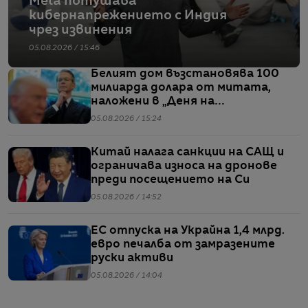
Meta потушава
кибернапрежението с Индия
чрез извинения
05.08.2026 / 15:46
Белият дом възстановява 100
милиарда долара от митата,
наложени в „Деня на
освобождението“
05.08.2026 / 15:24
Китай налага санкции на САЩ и
ограничава износа на дронове
преди посещението на Си
05.08.2026 / 14:52
ЕС отпуска на Украйна 1,4 млрд.
евро печалба от замразените
руски активи
05.08.2026 / 14:04