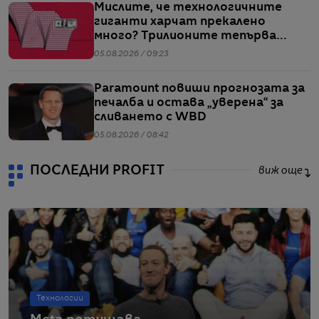
Мислите, че технологичните
гиганти харчат прекалено
много? Трилионите тепърва
предстоят
05.08.2026 / 09:23
Paramount повиши прогнозата за
печалба и остава „уверена“ за
сливането с WBD
05.08.2026 / 08:42
ПОСЛЕДНИ PROFIT
виж още
Технологии