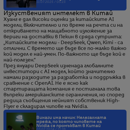
11.07.2025 / 05:23
Изкуственият интелект в Китай
Хуанг е дал високи оценки за китайските AI
модели, включително и по време на речта си на
откриването на мащабното изложение за
вериги на доставки в Пекин в сряда сутринта:
„Китайските модели - DeepSeek, Qwen, Kimi - са
отлични. С времето ще бъде все по-малко важно
кой модел е най-умен. По-важното ще бъде кой е
най-полезен.“
През януари DeepSeek изненада глобалните
инвеститори с AI модел, който значително
намали разходите за разработка и поддръжка в
сравнение с OpenAI. Не е ясно как
стартиращата компания е постигнала това
въпреки американските ограничения, но според
редица съобщения нейният собственик High-
Flyer е складирал чипове на Nvidia.
Винаги има начин: Нелегалната
мрежа, по която чиповете на
Nvidia се промъкват в Китай
03.07.2024 / 11:26