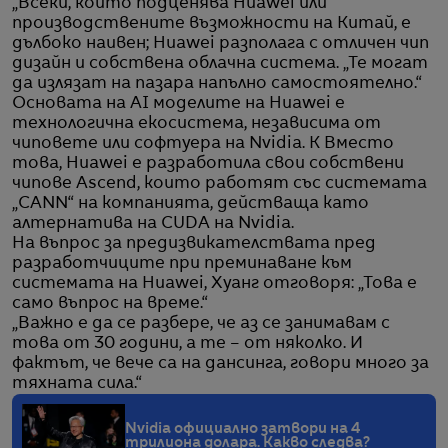
„Всеки, който подценява Huawei или
производствените възможности на Китай, е
дълбоко наивен; Huawei разполага с отличен чип
дизайн и собствена облачна система. „Те могат
да излязат на пазара напълно самостоятелно.“
Основата на AI моделите на Huawei е
технологична екосистема, независима от
чиповете или софтуера на Nvidia. К Вместо
това, Huawei е разработила свои собствени
чипове Ascend, които работят със системата
„CANN“ на компанията, действаща като
алтернатива на CUDA на Nvidia.
На въпрос за предизвикателствата пред
разработчиците при преминаване към
системата на Huawei, Хуанг отговоря: „Това е
само въпрос на време.“
„Важно е да се разбере, че аз се занимавам с
това от 30 години, а те – от няколко. И
фактът, че вече са на дансинга, говори много за
тяхната сила.“
Nvidia официално затвори на 4
трилиона долара. Какво следва?