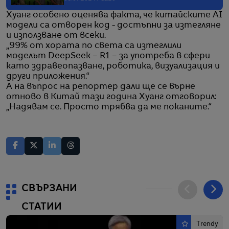
Хуанг особено оценява факта, че китайските AI
модели са отворен код - достъпни за изтегляне
и използване от всеки.
„99% от хората по света са изтеглили
моделът DeepSeek – R1 – за употреба в сфери
като здравеопазване, роботика, визуализация и
други приложения.“
А на въпрос на репортер дали ще се върне
отново в Китай тази година Хуанг отговорил:
„Надявам се. Просто трябва да ме поканите.“
СВЪРЗАНИ
СТАТИИ
Trendy