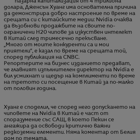
пазарна капитализация от 4 трилиона
долара, Дженсън Хуанг има основателна причина
да демонстрира добро настроение по време на
срещата си с китайските медии: Nvidia очаква
да възобнови продажбите на своите по-
ограничени H20 чипове за изкуствен интелект
в Китай след тримесечно прекъсване.
„Много от моите конкуренти са и мои
приятели“, е казал по време на срещата той,
според публикация на CNBC.
Репортерите на бизнес изданието предават,
че главният изпълнителен директор на Nvidia е
бил усмихнат и щедър на комплименти по време
на третото си посещение в Китай за по-малко
от половин година.
Хуанг е споделил, че според него допускането на
чиповете на Nvidia в Китай е част от
споразумение със САЩ, в което Пекин се
ангажира да освободи критично важни
редкоземни елементи. Няма коментар от Белия
дом по темата.