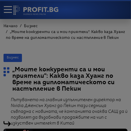
Начало
Бизнес
„Моите конкуренти са и мои приятели“: Какво каза Хуанг
по време на дипломатическото си настъпление в Пекин
Бизнес
„Моите конкуренти са и мои
приятели“: Какво каза Хуанг по
време на дипломатическото си
настъпление в Пекин
Пътуването на главния изпълнителен директор на
Nvidia Дженсън Хуанг до Пекин тази седмица
съвпадна с новината, че компанията очаква САЩ да ѝ
позволят да възобнови продажбите на чип с
изкуствен интелект в Китай