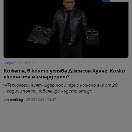
Стратегии
/
Стил
С
Кожата, в която успява Дженсън Хуанг. Колко
Б
якета има милиардерът?
Х
Технологичният лидер носи черно кожено яке от 20
години почти навсякъде, където отиде
от profit.bg -
23.03.2024 / 08:17
от