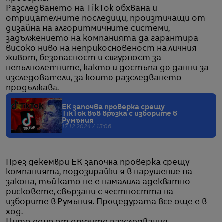
Разследването на TikTok обхвана и
отрицателните последици, произтичащи от
дизайна на алгоритмичните системи,
задължението на компанията да гарантира
високо ниво на неприкосновеност на личния
живот, безопасност и сигурност за
непълнолетните, както и достъпа до данни за
изследователи, за които разследването
продължава.
ЕК започва проверка срещу
TikTok във връзка с изборите в
Румъния
17.12.2024 / 13:06
През декември ЕК започна проверка срещу
компанията, подозирайки я в нарушение на
закона, тъй като не е намалила адекватно
рисковете, свързани с честността на
изборите в Румъния. Процедурата все още е в
ход.
Нито едно от другите разследвания,