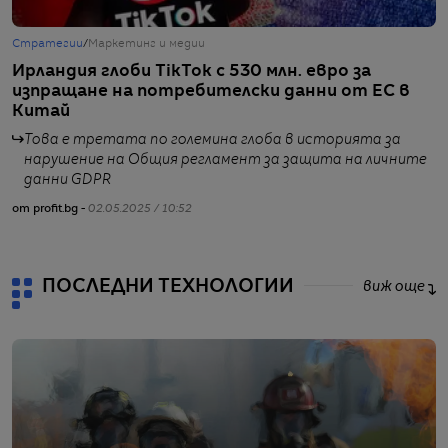
Стратегии
/
Маркетинг и медии
Б
Ирландия глоби TikTok с 530 млн. евро за
Е
изпращане на потребителски данни от ЕС в
п
Китай
Това е третата по големина глоба в историята за
нарушение на Общия регламент за защита на личните
от
данни GDPR
от profit.bg -
02.05.2025 / 10:52
ПОСЛЕДНИ ТЕХНОЛОГИИ
виж още