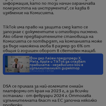
информация, като по този начин ограничава
полезността на инструмента“, се казва в
изявление на Комисията.
TikTok има право на защита след като се
запознае с документите и отговори писмено.
Ако обаче предварителните становища на
Комисията се потвърдят, на компанията може
да бъде наложена глоба в размер до 6% от
общия ѝ годишен оборот в световен мащаб.
Фон дер Лайен предупреди X,
Meta, Apple и TikTok да спазват
правилата - независимо кой е
изпълнителният директор
21.04.2025 / 07:56
DSA се прилага за най-големите онлайн
платформи от края на 2023 г., а за всички
останали - от февруари 2024 г. Оттогава
изпълнителната власт на ЕС започна няколко
проверки.