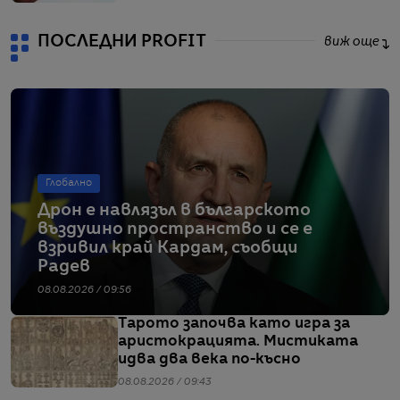
ПОСЛЕДНИ PROFIT
виж още
Глобално
Дрон е навлязъл в българското
въздушно пространство и се е
взривил край Кардам, съобщи
Радев
08.08.2026 / 09:56
Тарото започва като игра за
аристокрацията. Мистиката
идва два века по-късно
08.08.2026 / 09:43