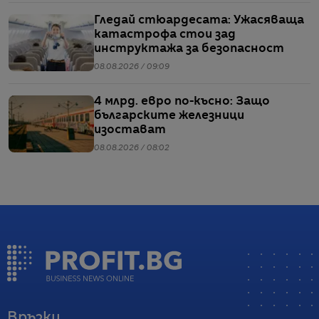
Гледай стюардесата: Ужасяваща
катастрофа стои зад
инструктажа за безопасност
08.08.2026 / 09:09
4 млрд. евро по-късно: Защо
българските железници
изостават
08.08.2026 / 08:02
Връзки