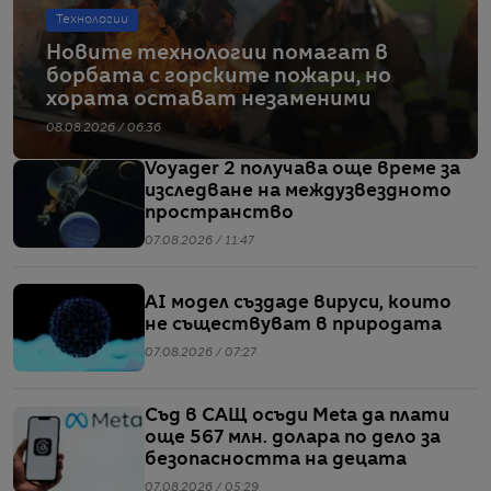
Технологии
Новите технологии помагат в
борбата с горските пожари, но
хората остават незаменими
08.08.2026 / 06:36
Voyager 2 получава още време за
изследване на междузвездното
пространство
07.08.2026 / 11:47
AI модел създаде вируси, които
не съществуват в природата
07.08.2026 / 07:27
Съд в САЩ осъди Meta да плати
още 567 млн. долара по дело за
безопасността на децата
07.08.2026 / 05:29