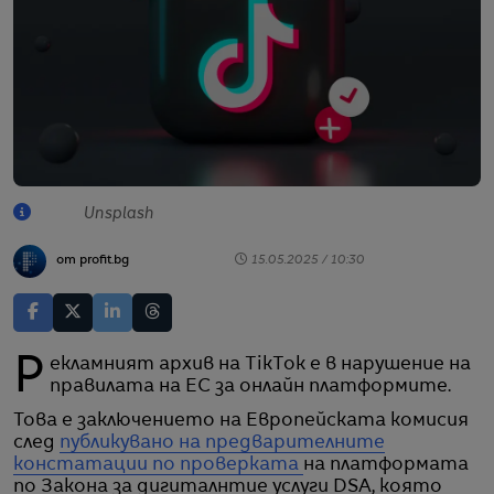
Unsplash
от profit.bg
15.05.2025 / 10:30
Рекламният архив на TikTok е в нарушение на
правилата на ЕС за онлайн платформите.
Това е заключението на Европейската комисия
след
публикувано на предварителните
констатации по проверката
на платформата
по Закона за дигиталнтие услуги DSA, която