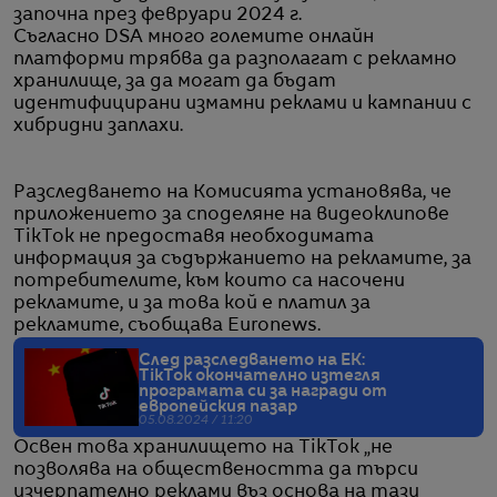
започна през февруари 2024 г.
Съгласно DSA много големите онлайн
платформи трябва да разполагат с рекламно
хранилище, за да могат да бъдат
идентифицирани измамни реклами и кампании с
хибридни заплахи.
Разследването на Комисията установява, че
приложението за споделяне на видеоклипове
TikTok не предоставя необходимата
информация за съдържанието на рекламите, за
потребителите, към които са насочени
рекламите, и за това кой е платил за
рекламите, съобщава Euronews.
След разследването на ЕК:
TikTok окончателно изтегля
програмата си за награди от
европейския пазар
05.08.2024 / 11:20
Освен това хранилището на TikTok „не
позволява на обществеността да търси
изчерпателно реклами въз основа на тази