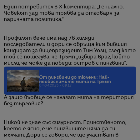
Един потребител в X коментира: „Гениално.
Човекът зад това трябва да отговаря за
паричната политика.“
Профилът вече има над 76 хиляди
последователи и дори се обръща към бившия
кандидат за вицепрезидент Тим Уолц, след като
той се пошегува, че Тръмп „избира враг, който
мисли, че може да победи: остров с пингвини“.
От пингвини до тюлени: Най-
необяснимите мита на Тръмп
04.04.2025 / 09:12
А защо въобще се налагат мита на територия
без търговия?
Никой не знае със сигурност. Единственото,
което е ясно, е че пингвините няма да си
мълчат. Дори се говори, че ще участват в