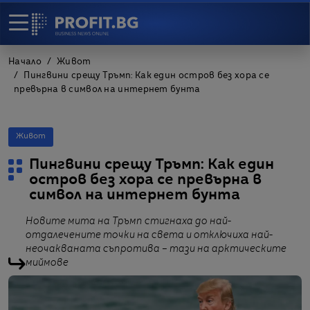
Начало
Живот
Пингвини срещу Тръмп: Как един остров без хора се
превърна в символ на интернет бунта
Живот
Пингвини срещу Тръмп: Как един
остров без хора се превърна в
символ на интернет бунта
Новите мита на Тръмп стигнаха до най-
отдалечените точки на света и отключиха най-
неочакваната съпротива – тази на арктическите
миймове