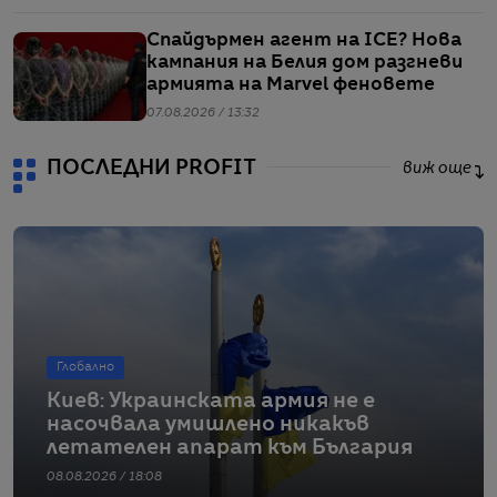
Спайдърмен агент на ICE? Нова
кампания на Белия дом разгневи
армията на Marvel феновете
07.08.2026 / 13:32
ПОСЛЕДНИ PROFIT
виж още
Глобално
Киев: Украинската армия не е
насочвала умишлено никакъв
летателен апарат към България
08.08.2026 / 18:08