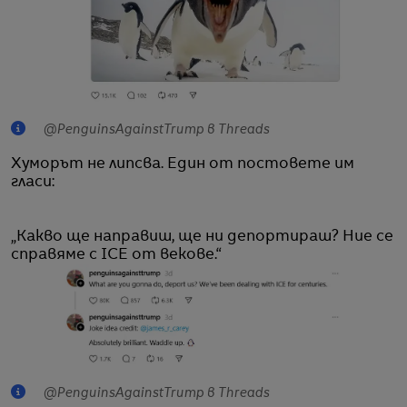
@PenguinsAgainstTrump в Threads
Хуморът не липсва. Един от постовете им
гласи:
„Какво ще направиш, ще ни депортираш? Ние се
справяме с ICE от векове.“
@PenguinsAgainstTrump в Threads