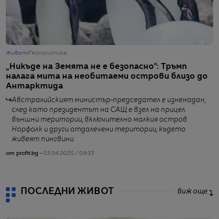
Живот
/
Геополитика
Б
„Никъде на Земята не е безопасно“: Тръмп
„
налага мита на необитаеми острови близо до
д
Антарктида
Австралийският министър-председател е изненадан,
след като президентът на САЩ е взел на прицел
от
външни територии, включително малкия остров
Норфолк и други отдалечени територии, където
живеят пингвини
от profit.bg -
03.04.2025 / 09:33
ПОСЛЕДНИ ЖИВОТ
виж още