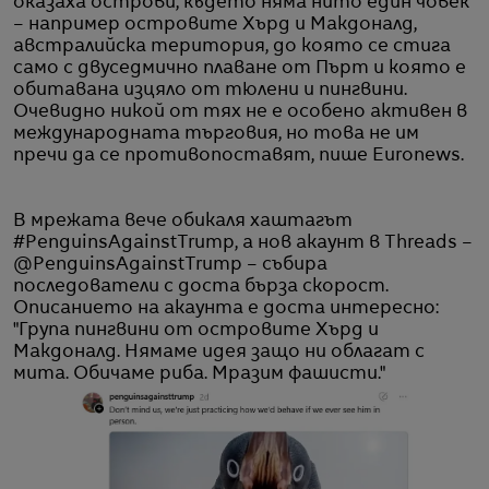
оказаха острови, където няма нито един човек
– например островите Хърд и Макдоналд,
австралийска територия, до която се стига
само с двуседмично плаване от Пърт и която е
обитавана изцяло от тюлени и пингвини.
Очевидно никой от тях не е особено активен в
международната търговия, но това не им
пречи да се противопоставят, пише Euronews.
В мрежата вече обикаля хаштагът
#PenguinsAgainstTrump, а нов акаунт в Threads –
@PenguinsAgainstTrump – събира
последователи с доста бърза скорост.
Описанието на акаунта е доста интересно:
"Група пингвини от островите Хърд и
Макдоналд. Нямаме идея защо ни облагат с
мита. Обичаме риба. Мразим фашисти."