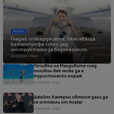
Живот
Гледай стюардесата: Ужасяваща
катастрофа стои зад
инструктажа за безопасност
08.08.2026 / 09:09
Почивка на Малдивите след
половин век може да е
туристически мираж
07.08.2026 / 15:32
Джеймс Камерън обмисля дали да
се оттегли от Avatar
07.08.2026 / 14:26