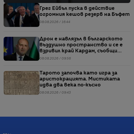
Грег Ейбъл пуска в действие
огромния кешов резерв на Бъфет
08.08.2026 / 16:44
Дрон е навлязъл в българското
въздушно пространство и се е
взривил край Кардам, съобщи
Радев
08.08.2026 / 09:56
Тарото започва като игра за
аристокрацията. Мистиката
идва два века по-късно
08.08.2026 / 09:43