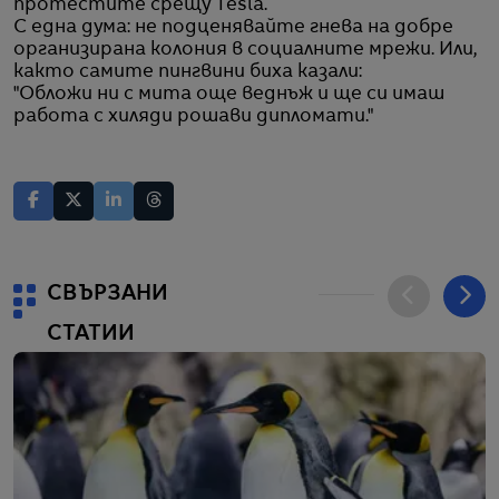
протестите срещу Tesla.
С една дума: не подценявайте гнева на добре
организирана колония в социалните мрежи. Или,
както самите пингвини биха казали:
"Обложи ни с мита още веднъж и ще си имаш
работа с хиляди рошави дипломати."
СВЪРЗАНИ
СТАТИИ