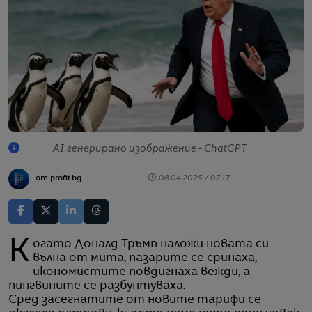
AI генерирано изображение - ChatGPT
от profit.bg
08.04.2025 / 07:17
Когато Доналд Тръмп наложи новата си
вълна от мита, пазарите се сринаха,
икономистите повдигнаха вежди, a
пингвините се разбунтуваха.
Сред засегнатите от новите тарифи се