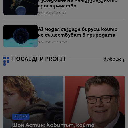
изследване на междузвездното
пространство
07.08.2026 / 11:47
AI модел създаде вируси, които
не съществуват в природата
07.08.2026 / 07:27
ПОСЛЕДНИ PROFIT
виж още
Живот
Шон Астин: Хобитът, който