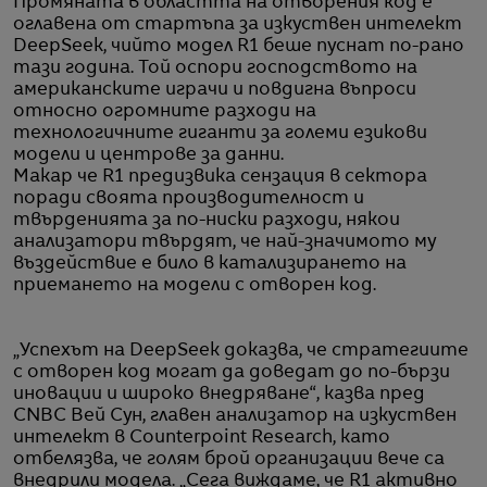
Промяната в областта на отворения код е
оглавена от стартъпа за изкуствен интелект
DeepSeek, чийто модел R1 беше пуснат по-рано
тази година. Той оспори господството на
американските играчи и повдигна въпроси
относно огромните разходи на
технологичните гиганти за големи езикови
модели и центрове за данни.
Макар че R1 предизвика сензация в сектора
поради своята производителност и
твърденията за по-ниски разходи, някои
анализатори твърдят, че най-значимото му
въздействие е било в катализирането на
приемането на модели с отворен код.
„Успехът на DeepSeek доказва, че стратегиите
с отворен код могат да доведат до по-бързи
иновации и широко внедряване“, казва пред
CNBC Вей Сун, главен анализатор на изкуствен
интелект в Counterpoint Research, като
отбелязва, че голям брой организации вече са
внедрили модела. „Сега виждаме, че R1 активно