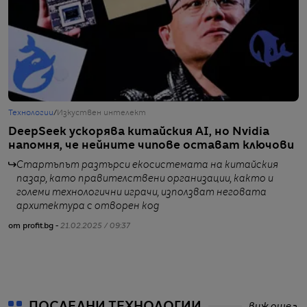
Технологии
/
Изкуствен интелект
Б
DeepSeek ускорява китайския AI, но Nvidia
К
напомня, че нейните чипове остават ключови
с
н
Стартъпът разтърси екосистемата на китайския
пазар, като правителствени организации, както и
големи технологични играчи, използват неговата
архитектура с отворен код
от profit.bg -
21.02.2025 / 09:37
от
ПОСЛЕДНИ ТЕХНОЛОГИИ
виж още