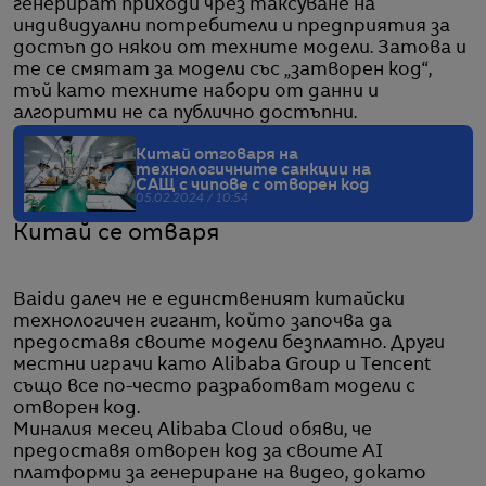
генерират приходи чрез таксуване на
индивидуални потребители и предприятия за
достъп до някои от техните модели. Затова и
те се смятат за модели със „затворен код“,
тъй като техните набори от данни и
алгоритми не са публично достъпни.
Китай отговаря на
технологичните санкции на
САЩ с чипове с отворен код
05.02.2024 / 10:54
Китай се отваря
Baidu далеч не е единственият китайски
технологичен гигант, който започва да
предоставя своите модели безплатно. Други
местни играчи като Alibaba Group и Tencent
също все по-често разработват модели с
отворен код.
Миналия месец Alibaba Cloud обяви, че
предоставя отворен код за своите AI
платформи за генериране на видео, докато