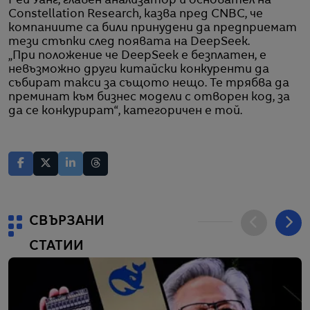
Рей Уанг, главен анализатор и основател на
Constellation Research, казва пред CNBC, че
компаниите са били принудени да предприемат
тези стъпки след появата на DeepSeek.
„При положение че DeepSeek е безплатен, е
невъзможно други китайски конкуренти да
събират такси за същото нещо. Те трябва да
преминат към бизнес модели с отворен код, за
да се конкурират“, категоричен е той.
СВЪРЗАНИ
СТАТИИ