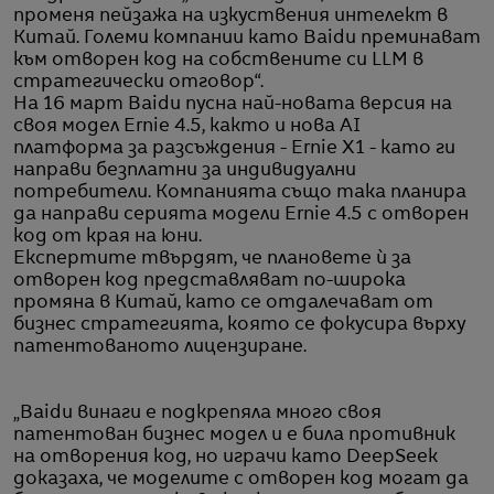
променя пейзажа на изкуствения интелект в
Китай. Големи компании като Baidu преминават
към отворен код на собствените си LLM в
стратегически отговор“.
На 16 март Baidu пусна най-новата версия на
своя модел Ernie 4.5, както и нова AI
платформа за разсъждения - Ernie X1 - като ги
направи безплатни за индивидуални
потребители. Компанията също така планира
да направи серията модели Ernie 4.5 с отворен
код от края на юни.
Експертите твърдят, че плановете ѝ за
отворен код представляват по-широка
промяна в Китай, като се отдалечават от
бизнес стратегията, която се фокусира върху
патентованото лицензиране.
„Baidu винаги е подкрепяла много своя
патентован бизнес модел и е била противник
на отворения код, но играчи като DeepSeek
доказаха, че моделите с отворен код могат да