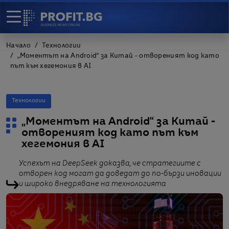
Начало
Технологии
„Моментът на Android“ за Китай - отвореният код като
път към хегемония в AI
Технологии
„Моментът на Android“ за Китай -
отвореният код като път към
хегемония в AI
Успехът на DeepSeek доказва, че стратегиите с
отворен код могат да доведат до по-бързи иновации
и широко внедряване на технологията