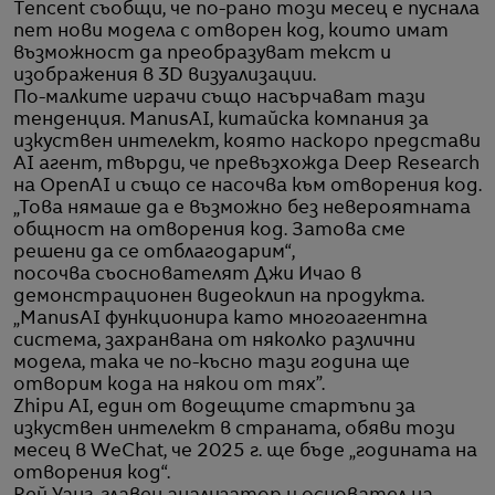
Tencent съобщи, че по-рано този месец е пуснала
пет нови модела с отворен код, които имат
възможност да преобразуват текст и
изображения в 3D визуализации.
По-малките играчи също насърчават тази
тенденция. ManusAI, китайска компания за
изкуствен интелект, която наскоро представи
AI агент, твърди, че превъзхожда Deep Research
на OpenAI и също се насочва към отворения код.
„Това нямаше да е възможно без невероятната
общност на отворения код. Затова сме
решени да се отблагодарим“,
посочва съоснователят Джи Ичао в
демонстрационен видеоклип на продукта.
„ManusAI функционира като многоагентна
система, захранвана от няколко различни
модела, така че по-късно тази година ще
отворим кода на някои от тях”.
Zhipu AI, един от водещите стартъпи за
изкуствен интелект в страната, обяви този
месец в WeChat, че 2025 г. ще бъде „годината на
отворения код“.