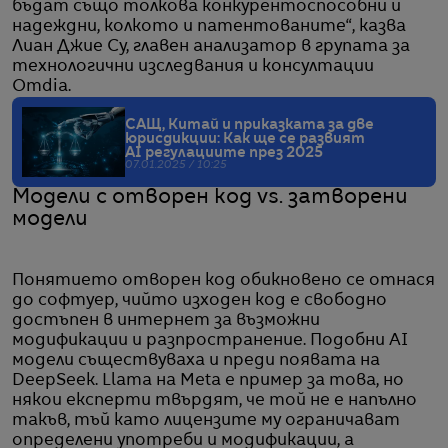
бъдат също толкова конкурентоспособни и
надеждни, колкото и патентованите“, казва
Лиан Джие Су, главен анализатор в групата за
технологични изследвания и консултации
Omdia.
САЩ, Китай и приказката за две
юрисдикции: Как ще се развият
AI регулациите през 2025
07.01.2025 / 10:25
Модели с отворен код vs. затворени
модели
Понятието отворен код обикновено се отнася
до софтуер, чийто изходен код е свободно
достъпен в интернет за възможни
модификации и разпространение. Подобни AI
модели съществуваха и преди появата на
DeepSeek. Llama на Meta е пример за това, но
някои експерти твърдят, че той не е напълно
такъв, тъй като лицензите му ограничават
определени употреби и модификации, а