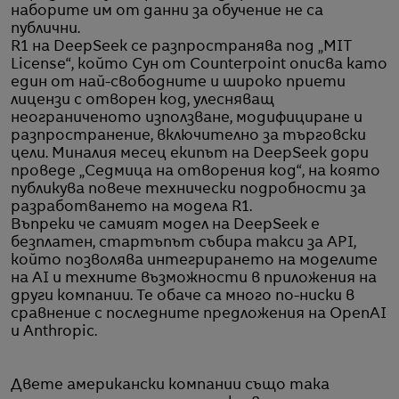
наборите им от данни за обучение не са
публични.
R1 на DeepSeek се разпространява под „MIT
License“, който Сун от Counterpoint описва като
един от най-свободните и широко приети
лицензи с отворен код, улесняващ
неограниченото използване, модифициране и
разпространение, включително за търговски
цели. Миналия месец екипът на DeepSeek дори
проведе „Седмица на отворения код“, на която
публикува повече технически подробности за
разработването на модела R1.
Въпреки че самият модел на DeepSeek е
безплатен, стартъпът събира такси за API,
който позволява интегрирането на моделите
на AI и техните възможности в приложения на
други компании. Те обаче са много по-ниски в
сравнение с последните предложения на OpenAI
и Anthropic.
Двете американски компании също така