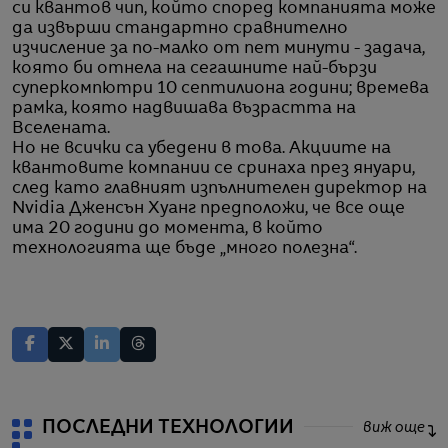
си квантов чип, който според компанията може
да извърши стандартно сравнително
изчисление за по-малко от пет минути - задача,
която би отнела на сегашните най-бързи
суперкомпютри 10 септилиона години; времева
рамка, която надвишава възрастта на
Вселената.
Но не всички са убедени в това. Акциите на
квантовите компании се сринаха през януари,
след като главният изпълнителен директор на
Nvidia Дженсън Хуанг предположи, че все още
има 20 години до момента, в който
технологията ще бъде „много полезна“.
ПОСЛЕДНИ ТЕХНОЛОГИИ
виж още