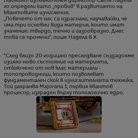
Главният изпълнителен директор Сатя Надела
го определи като „пробив“ в развитието на
квантовите изчисления.
„Повечето от нас са израснали, научавайки, че
има три основни вида материя, които имат
значение: твърдо, течно и газообразно. Днес
това се промени“, пише Надела в X.
“След близо 20-годишно преследване създадохме
изцяло ново състояние на материята,
отключено от нов клас материали -
топопроводници, които позволяват
фундаментален скок в изчислителната техника.
Той захранва Majorana 1, първия квантов
процесор, изграден върху топологично ядро.