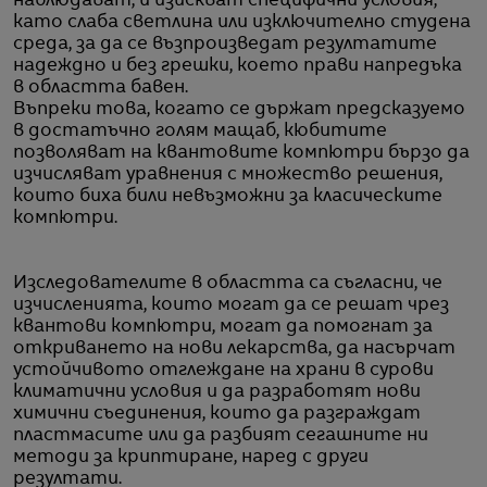
наблюдават, и изискват специфични условия,
като слаба светлина или изключително студена
среда, за да се възпроизведат резултатите
надеждно и без грешки, което прави напредъка
в областта бавен.
Въпреки това, когато се държат предсказуемо
в достатъчно голям мащаб, кюбитите
позволяват на квантовите компютри бързо да
изчисляват уравнения с множество решения,
които биха били невъзможни за класическите
компютри.
Изследователите в областта са съгласни, че
изчисленията, които могат да се решат чрез
квантови компютри, могат да помогнат за
откриването на нови лекарства, да насърчат
устойчивото отглеждане на храни в сурови
климатични условия и да разработят нови
химични съединения, които да разграждат
пластмасите или да разбият сегашните ни
методи за криптиране, наред с други
резултати.