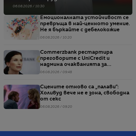
06.08.2026 / 10:30
Емоционалната устойчивост се
превръща в най-ценното умение.
Не я бъркайте с дебелокожие
06.08.2026 / 10:20
Commerzbank рестартира
преговорите с UniCredit и
надмина очакванията за
тримесечието
06.08.2026 / 09:48
Сцените отново са „палави“:
Холивуд вече не е зона, свободна
от секс
06.08.2026 / 09:20