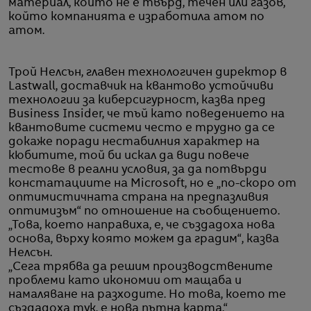
материал, който не е твърд, течен или газов,
който компанията е изработила атом по
атом.
Трой Нелсън, главен технологичен директор в
Lastwall, доставчик на квантово устойчиви
технологии за киберсигурност, казва пред
Business Insider, че тъй като поведението на
квантовите системи често е трудно да се
докаже поради нестабилния характер на
кюбитите, той би искал да види повече
тестове в реални условия, за да потвърди
констатациите на Microsoft, но е „по-скоро от
оптимистичната страна на предпазливия
оптимизъм“ по отношение на съобщението.
„Това, което направиха, е, че създадоха нова
основа, върху която можем да градим“, казва
Нелсън.
„Сега трябва да решим производствените
проблеми като икономии от мащаба и
намаляване на разходите. Но това, което те
създадоха тук, е нова пътна карта.“