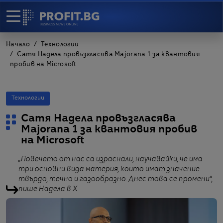
Начало
Технологии
Сатя Надела провъзгласява Majorana 1 за квантовия
пробив на Microsoft
Технологии
Сатя Надела провъзгласява
Majorana 1 за квантовия пробив
на Microsoft
„Повечето от нас са израснали, научавайки, че има
три основни вида материя, които имат значение:
твърдо, течно и газообразно. Днес това се промени“,
пише Надела в X