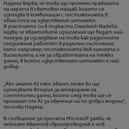
Надела вярва, че това ще промени правилата
на играта в световен мащаб, когато се
използва в комбинация с постиженията в
областта на изкуствения интелект.
В участието си в подкаста Dwarkesh Nadella
казва, че квантовите изчисления ще бъдат най-
полезни за изследване на това как различните
съединения работят в различни състояния,
като например постиженията във химията и
биологията, а не за обработката на тежки
данни, в която изкуственият интелект е най-
добър.
„Ако имате AI плюс квант, може би ще
използвате втория за генериране на
синтетични данни, които след това ще се
прилагат от AI за обучение на по-добри модели“,
посочва Наделa.
В съобщение за пресата Microsoft заяви, че
нейният квантов свръхпроводник е нов