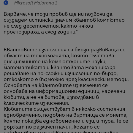
Microsoft Majorana 1
Вярваме, че този пробив ще ни позволи да
създадем истински значим квантов компютър
не след десетилетия, както някои
прогнозираха, а след години.“
Квантовите изчисления са бързо развиваща се
област на технологията, която съчетава
дисциплините на компютърните науки,
математиката и квантовата механика за
решаване на по-сложни изчисления по-бързо,
отколкото е възможно чрез класически методи.
Основата на квантовите изчисления се
основава на информационни единици, наречени
кюбити, а не на битове, използвани в
класическите изчисления.
Кюбитите съществуват в няколко състояния
едновременно, подобно на въртяща се монета,
която показва едновременно и ези, и тура. Те се
държат по различен начин, когато се