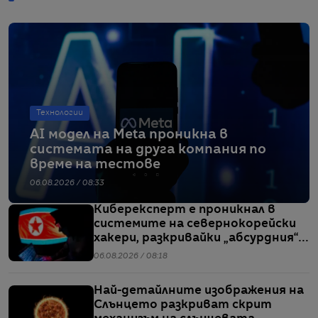
Технологии
AI модел на Meta проникна в
системата на друга компания по
време на тестове
06.08.2026 / 08:33
Киберексперт е проникнал в
системите на севернокорейски
хакери, разкривайки „абсурдния“
мащаб на атаките им
06.08.2026 / 08:18
Най-детайлните изображения на
Слънцето разкриват скрит