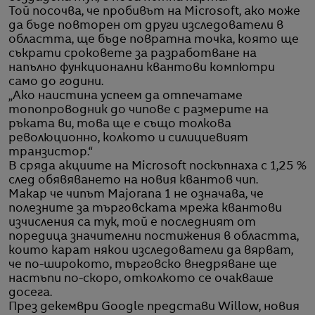
Той посочва, че пробивът на Microsoft, ако може
да бъде повторен от други изследователи в
областта, ще бъде повратна точка, която ще
съкрати сроковете за разработване на
напълно функционални квантови компютри
само до години.
„Ако наистина успеем да отпечатаме
топопроводник до чипове с размерите на
ръката ви, това ще е също толкова
революционно, колкото и силициевият
транзистор.“
В сряда акциите на Microsoft поскъпнаха с 1,25 %
след обявяването на новия квантов чип.
Макар че чипът Majorana 1 не означава, че
полезните за търговската мрежа квантови
изчисления са тук, той е последният от
поредица значителни постижения в областта,
които карат някои изследователи да вярват,
че по-широкото, търговско внедряване ще
настъпи по-скоро, отколкото се очакваше
досега.
През декември Google представи Willow, новия