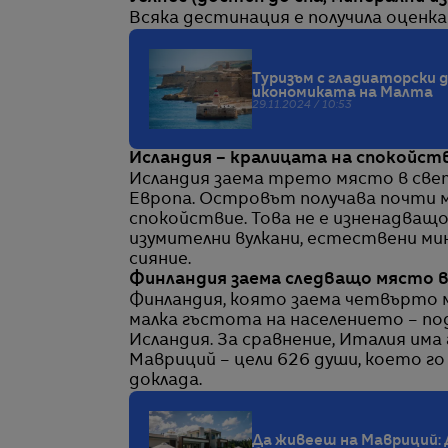
Всяка дестинация е получила оценка 
Туризъм с гладиаторски 
икономиката на Малта
29.11.2024 / 10:53
Исландия – кралицата на спокойст
Исландия заема трето място в све
Европа. Островът получава почти м
спокойствие. Това не е изненадва
изумителни вулкани, естествени ми
сияние.
Финландия заема следващо място 
Финландия, която заема четвърто м
малка гъстота на населението – по
Исландия. За сравнение, Италия им
Мавриций – цели 626 души, което г
доклада.
Да живееш на Мавриций: 