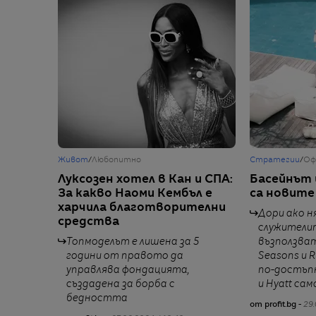
Живот
/
Любопитно
Стратегии
/
Оф
Луксозен хотел в Кан и СПА:
Басейнът
За какво Наоми Кембъл е
са новите
харчила благотворителни
Дори ако н
средства
служители
Топмоделът е лишена за 5
възползват
години от правото да
Seasons и R
управлява фондацията,
по-достъпн
създадена за борба с
и Hyatt сам
бедността
от profit.bg -
29.