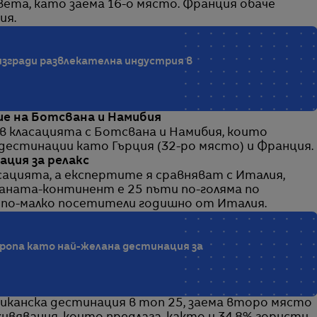
ета, като заема 16-о място. Франция обаче
ия.
 изгради развлекателна индустрия в
ие на Ботсвана и Намибия
в класацията с Ботсвана и Намибия, които
дестинации като Гърция (32-ро място) и Франция.
ция за релакс
сацията, а експертите я сравняват с Италия,
раната-континент е 25 пъти по-голяма по
 по-малко посетители годишно от Италия.
ропа като най-желана дестинация за
иканска дестинация в топ 25, заема второ място