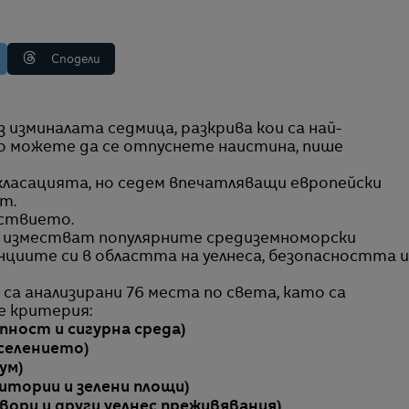
Сподели
о можете да се отпуснете наистина, пише
класацията, но седем впечатляващи европейски
т.
йствието.
 изместват популярните средиземноморски
циите си в областта на уелнеса, безопасността и
са анализирани 76 места по света, като са
е критерия:
пност и сигурна среда)
аселението)
ум)
итории и зелени площи)
звори и други уелнес преживявания)