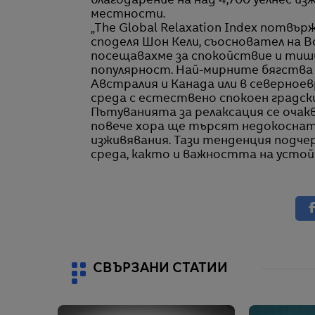
благодарение на над 4,700 уелнес из
местности.
„The Global Relaxation Index потвъ
споделя Шон Кели, съосновател на B
посещавахме за спокойствие и тиш
популярност. Най-мирните бягства 
Австралия и Канада или в северное
среда с естествено спокоен градск
Пътуванията за релаксация се очакв
повече хора ще търсят недокоснат
изживявания. Тази тенденция подче
среда, както и важността на усто
СВЪРЗАНИ СТАТИИ