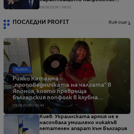
заради мигрантите
08.08.2026 / 06:53
ПОСЛЕДНИ PROFIT
виж още
Живот
Рияко Катаяма –
„проповедничката на чалгата“ в
Япония, която превръща
българския попфолк в клубна
екзотика
09.08.2026 / 05:44
Киев: Украинската армия не е
насочвала умишлено никакъв
летателен апарат към България