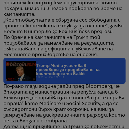
приятелски подход към индустрията, която
похарчи милиони в негова подкрепа по време на
кампанията.
„Криптовалутата е свързана със свободата и
криптоикономиката е тук, за да остане“, заяви
Бесънт в интервю за Fox Business през юли.
По време на кампанията на Тръмп той
призоваваше за намаляване на регулациите,
съкращаване на дефицита и увеличаване на
местното производство на енергия.
Trump Media участва в
преговори за придобиване на
криптоборсата Bakkt
19.11.2024 / 07:31
По-рано тази година заяви пред Bloomberg, че
втората администрация на републиканеца в
Белия дом „не трябва да се опитва да се справя
с права“ като Medicare и Social Security, а да се
съсредоточи върху краткосрочни начини за
замразяване на дискреционните разходи, които
не са свързани с отбрана.
Допълни, че призивите на Тръмп за повсеместни