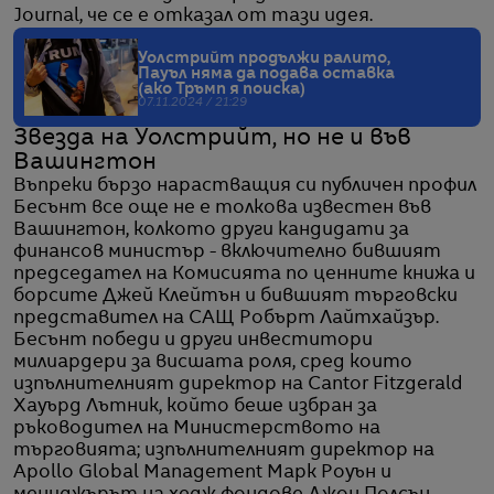
Journal, че се е отказал от тази идея.
Уолстрийт продължи ралито,
Пауъл няма да подава оставка
(ако Тръмп я поиска)
07.11.2024 / 21:29
Звезда на Уолстрийт, но не и във
Вашингтон
Въпреки бързо нарастващия си публичен профил
Бесънт все още не е толкова известен във
Вашингтон, колкото други кандидати за
финансов министър - включително бившият
председател на Комисията по ценните книжа и
борсите Джей Клейтън и бившият търговски
представител на САЩ Робърт Лайтхайзър.
Бесънт победи и други инвеститори
милиардери за висшата роля, сред които
изпълнителният директор на Cantor Fitzgerald
Хауърд Лътник, който беше избран за
ръководител на Министерството на
търговията; изпълнителният директор на
Apollo Global Management Марк Роуън и