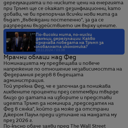
дерегулацията и по-ниските цени на енергията
при Тръмп ще се окажат дезинфлационни, като
добави, че би препоръчал всички нови мита да
бъдат „въвеждани постепенно“, за да се
разпредели въздействието им върху цените.
По-високи мита, по-ниски
данъци, дерегулации: Какво
означава победата на Тръмп за
глобалната икономика?
08.11.2024 / 05:36
Мрачни облаци над Фед
Номинацията му предвещава и повече
напрежение по отношение независимостта на
Федералния резерв в бъдещата
администрация.
Той упрекна Фед, че е започнал да понижава
лихвените проценти през септември твърде
близо до датата на изборите и представи
идеята Тръмп да номинира „председател на
Фед в сянка“, който да може да отстрани
Джером Пауъл преди изтичане на мандата му
през 2026 г.
По-късно обаче заяви пред The Wall Street