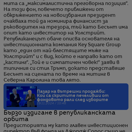
мита са „максималистична преговорна позиция“.
На този фон, повечето приближени от
обкръжението на новоизбрания президент
очакваха той да номинира финансист за
ръководител на трезора, тъй като Бесънт има
опит като инвеститор на Уолстрийт.
Републиканецът обаче описва основателя на
инвестиционната компания Key Square Group
като „един от най-блестящите мъже на
Уолстрийт“ и с вид, който е направо като от
„кастинг“. „Той е и симпатичен човек!“ заяви в
типичния си стил Тръмп, докато представяше
Бесънт на сцената по време на митинг в
Северна Каролина това лято.
Пазар на вътрешни продажби:
Кои са скритите печеливши от
фондовото рали след изборите
19.11.2024 / 10:48
Бързо издигане в републиканската
орбита
Предисторията му като главен инвестиционен
директор във фонда на Джордж Сорос също не