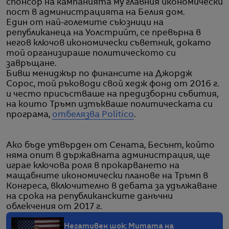
спонсор на кампанията му главния икономически
пост в администрацията на Белия дом.
Един от най-големите съюзници на
републиканеца на Уолстрийт, се превърна в
негов ключов икономически съветник, докато
той организираше политическото си
завръщане.
Бивш мениджър по финансите на Джордж
Сорос, той ръководи свой хедж фонд от 2016 г.
и често присъстваше на предизборни събития,
на които Тръмп изтъкваше политическата си
програма,
отбелязва Politico
.
Ако бъде утвърден от Сената, Бесънт, който
няма опит в държавната администрация, ще
играе ключова роля в прокарването на
мащабните икономически планове на Тръмп в
Конгреса, включително в дебата за удължаване
на срока на републиканските данъчни
облекчения от 2017 г.
Негативен шок: Митата на