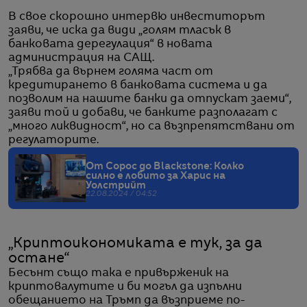
В свое скорошно интервю инвеститорът
заяви, че иска да види „голям тласък в
банковата дерегулация“ в новата
администрация на САЩ.
„Трябва да върнем голяма част от
кредитирането в банковата система и да
позволим на нашите банки да отпускат заеми“,
заяви той и добави, че банките разполагат с
„много ликвидност“, но са възпрепятствани от
регулаторите.
От Сорос до Blackstone: Колко
силно е лобито за Харис на
Уолстрийт
22.08.2024 / 04:52
„Криптоикономиката е тук, за да
остане“
Бесънт също така е привърженик на
криптовалутите и би могъл да изпълни
обещанието на Тръмп да възприеме по-