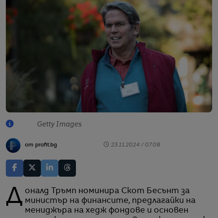
Getty Images
от profit.bg
23.11.2024 / 07:08
Доналд Тръмп номинира Скот Бесънт за
министър на финансите, предлагайки на
мениджъра на хедж фондове и основен