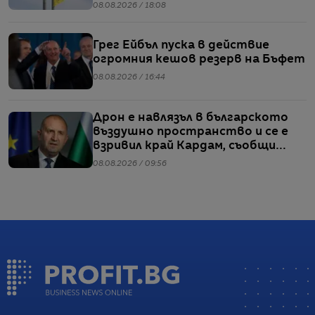
08.08.2026 / 18:08
Грег Ейбъл пуска в действие
огромния кешов резерв на Бъфет
08.08.2026 / 16:44
Дрон е навлязъл в българското
въздушно пространство и се е
взривил край Кардам, съобщи
Радев
08.08.2026 / 09:56