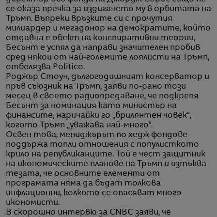
се оказа пречка за издигането му в орбитата на
Тръмп. Въпреки връзките си с прочутия
милиардер и мегадонор на демократите, който
отдавна е обект на конспиративни теории,
Бесънт е успял да направи значителен пробив
сред някои от най-големите лоялисти на Тръмп,
отбелязва Politico.
Роджър Стоун, дългогодишният консерватор и
пръв съюзник на Тръмп, заяви по-рано този
месец в своето радиопредаване, че подкрепя
Бесънт за номинация като министър на
финансите, наричайки го „брилянтен човек“,
когото Тръмп „уважава най-много“.
Освен това, мениджърът по хедж фондове
поддържа топли отношения с популисткото
крило на републиканците. Той е чест защитник
на икономическите планове на Тръмп и изтъква
тезата, че основните елементи от
програмата няма да бъдат толкова
инфлационни, колкото се опасяват много
икономисти.
В скорошно интервю за CNBC заяви, че