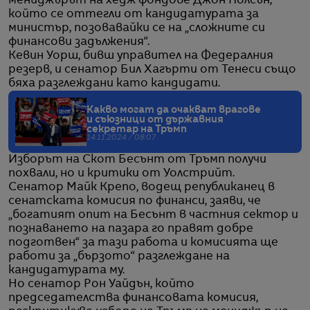
мениджърът на хедж фондове Джон Полсън,
който се оттегли от кандидатурата за
министър, позовавайки се на „сложните си
финансови задължения“.
Кевин Уорш, бивш управител на Федералния
резерв, и сенатор Бил Хагърти от Тенеси също
бяха разглеждани като кандидати.
Какво могат да очакват врагове
и съюзници от държавния
секретар на Тръмп
14.11.2024 / 08:07
Изборът на Скот Бесънт от Тръмп получи
похвали, но и критики от Уолстрийт.
Сенатор Майк Крепо, водещ републиканец в
сенатската комисия по финанси, заяви, че
„богатият опит на Бесънт в частния сектор и
познаването на пазара го правят добре
подготвен“ за тази работа и комисията ще
работи за „бързото“ разглеждане на
кандидатурата му.
Но сенатор Рон Уайдън, който
председателства финансовата комисия,