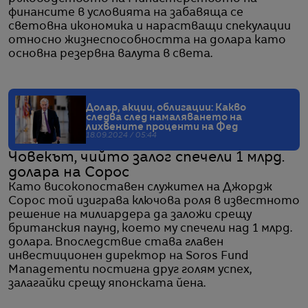
финансите в условията на забавяща се
световна икономика и нарастващи спекулации
относно жизнеспособността на долара като
основна резервна валута в света.
Долар, акции, облигации: Какво
следва след намаляването на
лихвените проценти на Фед
18.09.2024 / 05:44
Човекът, чийто залог спечели 1 млрд.
долара на Сорос
Като високопоставен служител на Джордж
Сорос той изиграва ключова роля в известното
решение на милиардера да заложи срещу
британския паунд, което му спечели над 1 млрд.
долара. Впоследствие става главен
инвестиционен директор на Soros Fund
Managementи постигна друг голям успех,
залагайки срещу японската йена.