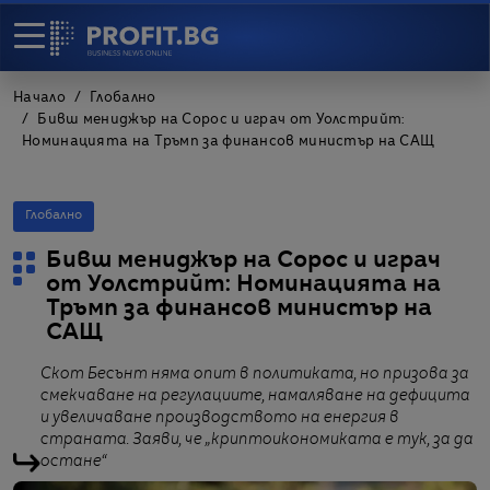
Начало
Глобално
Бивш мениджър на Сорос и играч от Уолстрийт:
Номинацията на Тръмп за финансов министър на САЩ
Глобално
Бивш мениджър на Сорос и играч
от Уолстрийт: Номинацията на
Тръмп за финансов министър на
САЩ
Скот Бесънт няма опит в политиката, но призова за
смекчаване на регулациите, намаляване на дефицита
и увеличаване производството на енергия в
страната. Заяви, че „криптоикономиката е тук, за да
остане“