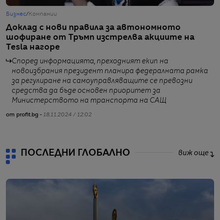
Бизнес
/
Компании
Б
Доклад с нови правила за автономното
Т
шофиране от Тръмп изстрелва акциите на
к
Tesla нагоре
Според информацията, преходният екип на
новоизбрания президент планира федералната рамка
за регулиране на самоуправляващите се превозни
средства да бъде основен приоритет за
от
Министерството на транспорта на САЩ
от profit.bg -
18.11.2024 / 12:02
ПОСЛЕДНИ ГЛОБАЛНО
виж още