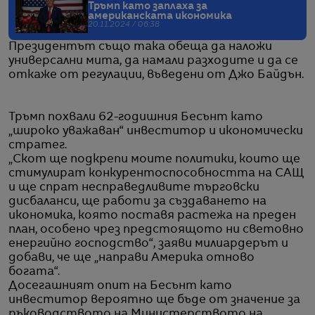
Тръмп като заплаха за
американската икономика
20.11.2024 / 06:38
Президентът също така обеща да наложи
универсални мита, да намали разходите и да се
откаже от регулации, въведени от Джо Байдън.
Тръмп похвали 62-годишния Бесънт като
„широко уважаван“ инвеститор и икономически
стратег.
„Скот ще подкрепи моите политики, които ще
стимулират конкурентоспособността на САЩ
и ще спрат несправедливите търговски
дисбаланси, ще работи за създаването на
икономика, която поставя растежа на преден
план, особено чрез предстоящото ни световно
енергийно господство“, заяви милиардерът и
добави, че ще „направи Америка отново
богата“.
Досегашният опит на Бесънт като
инвеститор вероятно ще бъде от значение за
ръководството на Министерството на