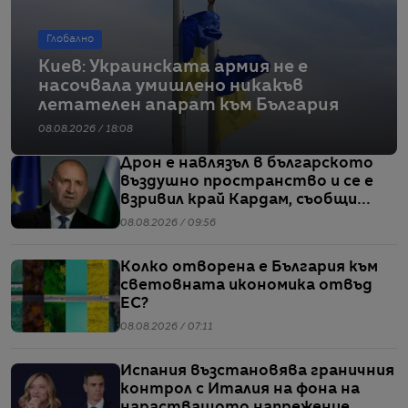
Глобално
Киев: Украинската армия не е
насочвала умишлено никакъв
летателен апарат към България
08.08.2026 / 18:08
Дрон е навлязъл в българското
въздушно пространство и се е
взривил край Кардам, съобщи
Радев
08.08.2026 / 09:56
Колко отворена е България към
световната икономика отвъд
ЕС?
08.08.2026 / 07:11
Испания възстановява граничния
контрол с Италия на фона на
нарастващото напрежение