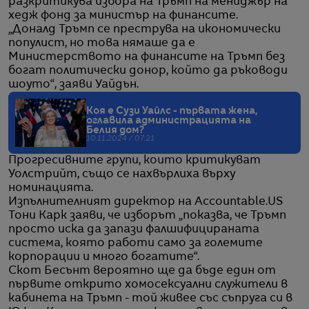
разкритикува избора на Тръмп на мениджър на
хедж фонд за министър на финансите.
„Доналд Тръмп се преструва на икономически
популист, но това нямаше да е
Министерството на финансите на Тръмп без
богат политически донор, който да ръководи
шоуто“, заяви Уайдън.
Коя е Сузи Уайлс - първата жена,
оглавила администрацията на
Белия дом?
10.11.2024 / 07:21
Прогресивните групи, които критикуват
Уолстрийт, също се нахвърлиха върху
номинацията.
Изпълнителният директор на Accountable.US
Тони Карк заяви, че изборът „показва, че Тръмп
просто иска да запази фалшифицираната
система, която работи само за големите
корпорации и много богатите“.
Скот Бесънт вероятно ще да бъде един от
първите открито хомосексуални служители в
кабинета на Тръмп - той живее със съпруга си в