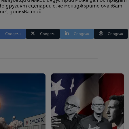
има губещи и някои индустрии може да пострадат
 Но другият сценарий е, че мениджърите очакват
е“, допълва той.
Сподели
Сподели
Сподели
Сподели