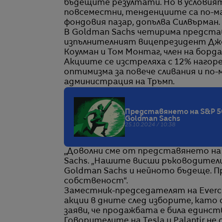
бъдещите резултати. Но в условия
повсеместни, тенденциите са по-м
фондовия пазар, допълва Силвърман.
В Goldman Sachs четирима предста
изпълнителният вицепрезидент Джо
Коулман и Том Монтаг, член на борда
Акциите се изстреляха с 12% нагоре
оптимизма за повече сливания и по-
администрация на Тръмп.
Представянето на S&P 5
Goldman Sachs
25.10.2024 / 10:38
„Доволни сме от представянето на н
Sachs. „Нашите висши ръководител
Goldman Sachs и нейното бъдеще. 
собственост“.
Заместник-председателят на Everco
акции в дните след изборите, като с
заяви, че продажбата е била единст
Говорителите на Tesla и Palantir 