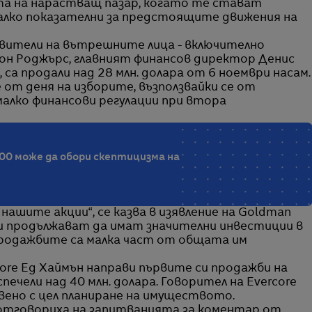
та на нарастващ пазар, когато те стават
алко показателни за предстоящите движения на
вители на вътрешните лица - включително
н Роджърс, главният финансов директор Денис
, са продали над 28 млн. долара от 6 ноември насам.
 от деня на изборите, възползвайки се от
малко финансови регулации при втора
00 може да обори скептицизма на
ашите акции“, се казва в изявление на Goldman
и продължават да имат значителни инвестиции в
Продажбите са малка част от общата им
re Ед Хаймън направи първите си продажби на
печели над 40 млн. долара. Говорител на Evercore
вено с цел планиране на имуществото.
не отговориха на запитванията за коментар от