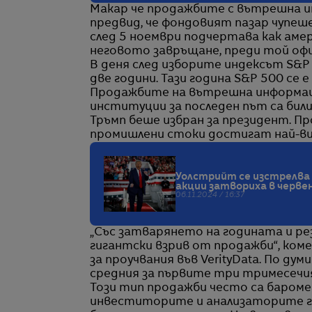
Макар че продажбите с вътрешна ин
предвид, че фондовият пазар чупеш
след 5 ноември подчертава как амер
неговото завръщане, преди той офиц
В деня след изборите индексът S&P 
две години. Тази година S&P 500 се 
Продажбите на вътрешна информац
институции за последен път са били
Тръмп беше избран за президент. П
промишлени стоки достигат най-вис
Уолстрийт се изстрелва 
акции затвориха в черве
06.11.2024 / 16:37
„Със затварянето на годината и р
гигантски взрив от продажби“, ком
за проучвания във VerityData. По д
средния за първите три тримесечия
Този тип продажби често са баром
инвеститорите и анализаторите ги 