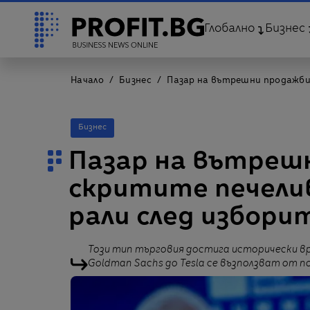
Глобално
Бизнес
Начало
Бизнес
Пазар на вътрешни продажби
Бизнес
Пазар на вътрешн
скритите печел
рали след избори
Този тип търговия достига исторически вр
Goldman Sachs до Tesla се възползват от 