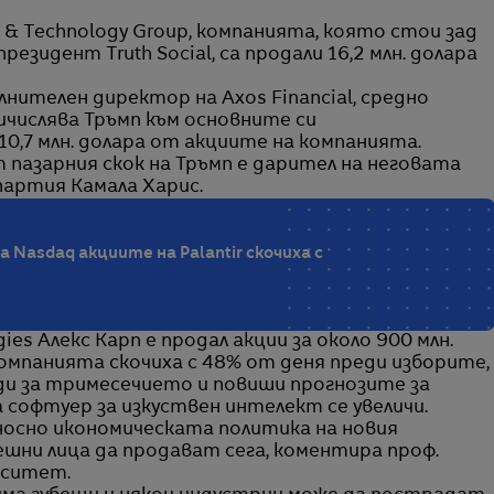
 & Technology Group, компанията, която стои зад
езидент Truth Social, са продали 16,2 млн. долара
лнителен директор на Axos Financial, средно
ичислява Тръмп към основните си
0,7 млн. долара от акциите на компанията.
 пазарния скок на Тръмп е дарител на неговата
артия Камала Харис.
Nasdaq акциите на Palantir скочиха с
ies Алекс Карп е продал акции за около 900 млн.
компанията скочиха с 48% от деня преди изборите,
и за тримесечието и повиши прогнозите за
софтуер за изкуствен интелект се увеличи.
осно икономическата политика на новия
шни лица да продават сега, коментира проф.
рситет.