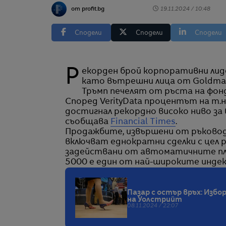
от profit.bg
19.11.2024 / 10:48
Сподели
Сподели
Сподели
Рекорден брой корпоративни лидери продават акции на своите компании, след
като вътрешни лица от Goldman 
Тръмп печелят от ръста на фонд
Според VerityData процентът на т.
достигнал рекордно високо ниво за
съобщава
Financial Times
.
Продажбите, извършени от ръководи
включват еднократни сделки с цел р
задействани от автоматичните пла
5000 е един от най-широките индек
Пазар с остър връх: Изб
на Уолстрийт
08.11.2024 / 22:07