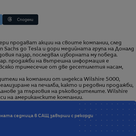
Сподели
Sachs до Tesla и дори медийната група на Доналд
овия пазар, последвал изборната му победа.
нар. продажби на вътрешна информация е
 всяко тримесечие от две десетилетия насам,
тели на компании от индекса Wilshire 5000,
еализиране на печалба, както и редовни продажби,
нове за търговия на ръководителите. Wilshire
си на американските компании.
орната седмица в САЩ завърши с рекорди