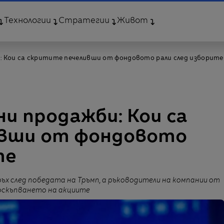
Технологии
Стратегии
Живот
: Кои са скритите печеливши от фондовото рали след изборите
и продажби: Кои са
ивши от фондовото
те
ъх след победата на Тръмп, а ръководители на компании от
поскъпването на акциите