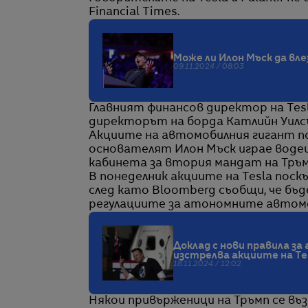
Financial Times.
Може ли Илон Мъск да вл
09.11.2024 / 08:03
Главният финансов директор на Tesla
директорът на борда Катлийн Уилсън
Акциите на автомобилния гигант по
основателят Илон Мъск играе воде
кабинета за втория мандат на Тръм
В понеделник акциите на Tesla поскъ
след като Bloomberg съобщи, че бъ
регулациите за атономните автом
Доклад с нови правила з
изстрелва акциите на Te
18.11.2024 / 12:02
Някои привърженици на Тръмп се въз