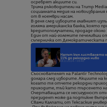
осребрят акциите си.
Трима ръководители на Trump Media
социалната медия на новоизбрания пр
от 8 ноември насам.
В деня след изборите главният изпъ
голяма американска банка, която пр
кредитополучатели, продаде около 1
Един от най-големите печеливши от
съперничка от Демократическата п
Напът към листването на 
11% до рекордно ниво
16.11.2024 / 06:40
Съоснователят на Palantir Technolog
долара след изборите. Акциите на 
когато тя отчете рекордни приход
приходите, тъй като търсенето на 
Очертаващата се несигурност отн
президент може да подтикне вътре
Свами Калпати, от Тексаския униве