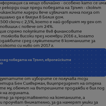
формация са нещо обичайно - особено като се им
е рекорди още преди победата на Тръмп - скокът
иканските лидери вече извличат лична полза от
иално да е влязъл в Белия дом.
500 скочи с 2,5%, което е най-добрият му ден от
е повишил с повече от 24%.
ия спрямо покупките във финансовите
 толкова високи през ноември 2016 г., когато
родажбите сред служителите в компаниите за
окото си ниво от 2017 г.
след победата на Тръмп, европейските
но
езултатите от изборите се получава този
ентира Бен Силвърман, вицепрезидент на отдела
умите му, обемът на вътрешните продажби е бил под
 на годината.
етър за представянето на компаниите, а
проучват внимателно, за да намерят улики за