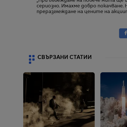
„При въвеждане на повече мита ще 
сериозно. Имахме добро покачване.
преразглеждане на цените на акциит
СВЪРЗАНИ СТАТИИ