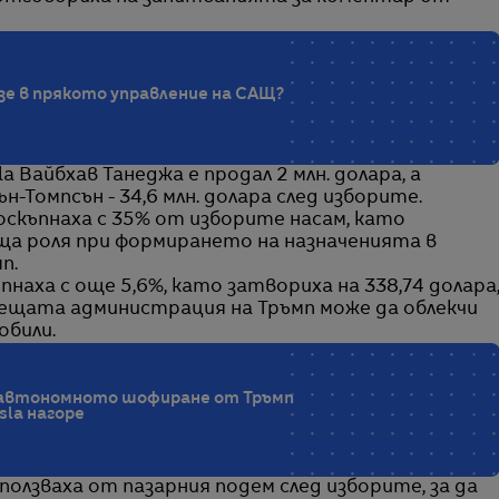
езе в прякото управление на САЩ?
 Вайбхав Танеджа е продал 2 млн. долара, а
-Томпсън - 34,6 млн. долара след изборите.
скъпнаха с 35% от изборите насам, като
ща роля при формирането на назначенията в
п.
пнаха с още 5,6%, като затвориха на 338,74 долара
дещата администрация на Тръмп може да облекчи
обили.
а автономното шофиране от Тръмп
sla нагоре
ползваха от пазарния подем след изборите, за да