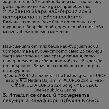
годините, но 5:1 в откриващия мач, играейки у
дома, просто не може да се пренебрегне.
2. Албания вкара най-бързия гол в
историята на Европейското
Балканският тим вече беше отстранен от
турнира, и въпреки това, предостави толкова
много забележителни моменти.
Най-силният от тях беше най-бързият гол в
историята на първенството само 23 секунди
след началото на мача срещу Италия, като
нападателят на албанците ловко се възползва
от объркано хвърляне на топката от страна
на адзурите.
@euro2024
23 seconds - The fastest goal in EURO
history 🇦🇱 Nedim Bajrami 👏
#EURO2024
♬ Fire -
Official UEFA EURO 2024 Song - MEDUZA &
OneRepublic & Leony
3. Италия се спаси в последната
секунда, а Калафиори избухна в сълзи