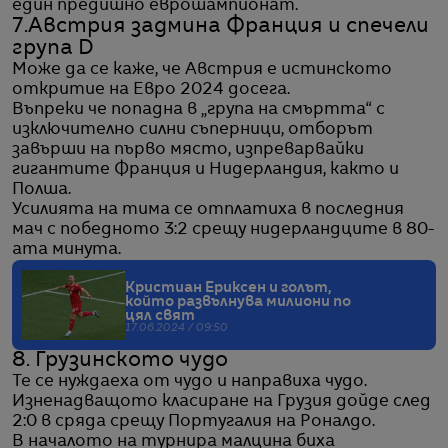
един предишно еврошампионат.
7.Австрия задмина Франция и спечели
група D
Може да се каже, че Австрия е истинското
откритие на Евро 2024 досега.
Въпреки че попадна в „група на смъртта“ с
изключително силни съперници, отборът
завърши на първо място, изпреварвайки
гигантите Франция и Нидерландия, както и
Полша.
Усилията на тима се отплатиха в последния
мач с победното 3:2 срещу нидерландците в 80-
ата минута.
Кристиан Ериксен и голът,
който развълнува милиони по
цял свят
17.06.2024 / 09:50
8. Грузинското чудо
Те се нуждаеха от чудо и направиха чудо.
Изненадващото класиране на Грузия дойде след
2:0 в сряда срещу Португалия на Роналдо.
В началото на турнира малцина биха