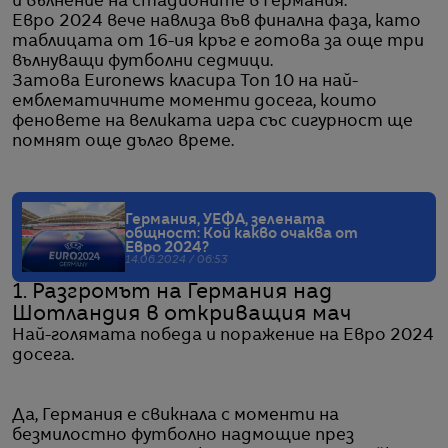
и вълнение на стадионите в Германия.
Евро 2024 вече навлиза във финална фаза, като
таблицата от 16-ия кръг е готова за още три
вълнуващи футболни седмици.
Затова Euronews класира Топ 10 на най-
емблематичните моменти досега, които
феновете на великата игра със сигурност ще
помнят още дълго време.
Германия, УЕФА, зелената
общност: Кой какво очаква от
Евро 2024?
14.06.2024 / 06:53
1. Разгромът на Германия над
Шотландия в откриващия мач
Най-голямата победа и поражение на Евро 2024
досега.
Да, Германия е свикнала с моменти на
безмилостно футболно надмощие през