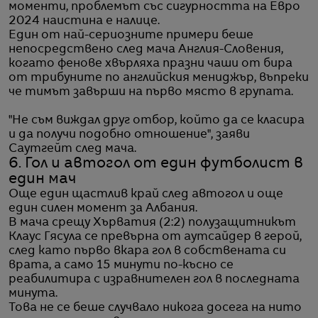
моменти, проблемът със сигурността на Евро
2024 наистина е налице.
Един от най-сериозните примери беше
непосредствено след мача Англия-Словения,
когато фенове хвърляха празни чаши от бира
от трибуните по английския мениджър, въпреки
че тимът завърши на първо място в групата.
"Не съм виждал друг отбор, който да се класира
и да получи подобно отношение", заяви
Саутгейт след мача.
6. Гол и автогол от един футболист в
един мач
Още един щастлив край след автогол и още
един силен момент за Албания.
В мача срещу Хърватия (2:2) полузащитникът
Клаус Гясула се превърна от аутсайдер в герой,
след като първо вкара гол в собствената си
врата, а само 15 минути по-късно се
реабилитира с изравнителен гол в последната
минута.
Това не се беше случвало никога досега на нито