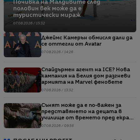
Почивка на Малдивите след
половин век може да е
туристически мираж
07.08.2026 / 15:32
Джеймс Камерън обмисля дали да
се оттегли от Avatar
07.08.2026 / 14:26
Спайдърмен агент на ICE? Нова
кампания на Белия дом разгневи
армията на Marvel феновете
07.08.2026 / 13:32
Сънят може да е по-важен за
представянето на децата в
училище от времето пред екран
или храненето, сочи проучване
07.08.2026 / 09:56