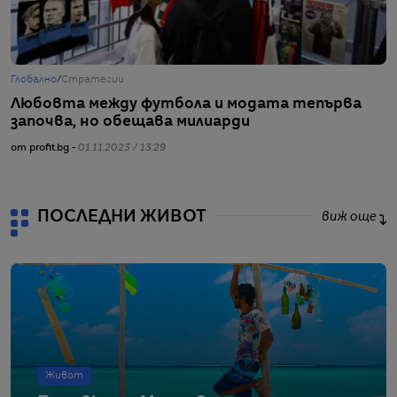
Глобално
/
Стратегии
Г
Любовта между футбола и модата тепърва
К
започва, но обещава милиарди
ф
от profit.bg -
01.11.2023 / 13:29
от
ПОСЛЕДНИ ЖИВОТ
виж още
Живот