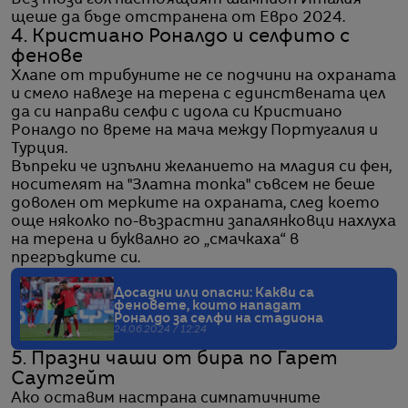
Без този гол настоящият шампион Италия
щеше да бъде отстранена от Евро 2024.
4. Кристиано Роналдо и селфито с
фенове
Хлапе от трибуните не се подчини на охраната
и смело навлезе на терена с единствената цел
да си направи селфи с идола си Кристиано
Роналдо по време на мача между Португалия и
Турция.
Въпреки че изпълни желанието на младия си фен,
носителят на "Златна топка" съвсем не беше
доволен от мерките на охраната, след което
още няколко по-възрастни запалянковци нахлуха
на терена и буквално го „смачкаха“ в
прегръдките си.
Досадни или опасни: Какви са
феновете, които нападат
Роналдо за селфи на стадиона
24.06.2024 / 12:24
5. Празни чаши от бира по Гарет
Саутгейт
Ако оставим настрана симпатичните