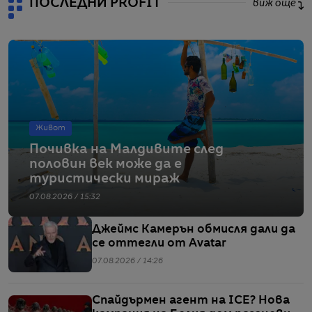
ПОСЛЕДНИ PROFIT
виж още
Живот
Почивка на Малдивите след
половин век може да е
туристически мираж
07.08.2026 / 15:32
Джеймс Камерън обмисля дали да
се оттегли от Avatar
07.08.2026 / 14:26
Спайдърмен агент на ICE? Нова