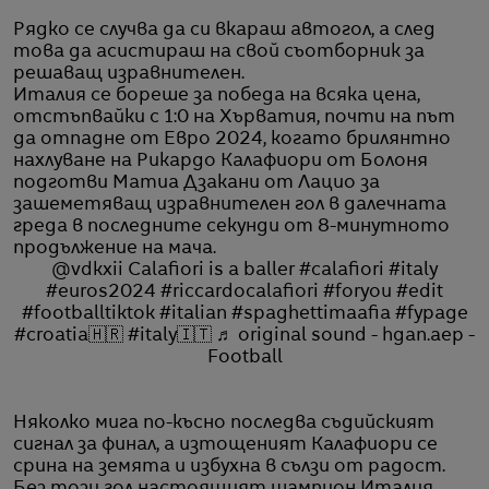
Рядко се случва да си вкараш автогол, а след
това да асистираш на свой съотборник за
решаващ изравнителен.
Италия се бореше за победа на всяка цена,
отстъпвайки с 1:0 на Хърватия, почти на път
да отпадне от Евро 2024, когато брилянтно
нахлуване на Рикардо Калафиори от Болоня
подготви Матиа Дзакани от Лацио за
зашеметяващ изравнителен гол в далечната
греда в последните секунди от 8-минутното
продължение на мача.
@vdkxii
Calafiori is a baller
#calafiori
#italy
#euros2024
#riccardocalafiori
#foryou
#edit
#footballtiktok
#italian
#spaghettimaafia
#fypage
#croatia🇭🇷
#italy🇮🇹
♬ original sound - hgan.aep -
Football
Няколко мига по-късно последва съдийският
сигнал за финал, а изтощеният Калафиори се
срина на земята и избухна в сълзи от радост.