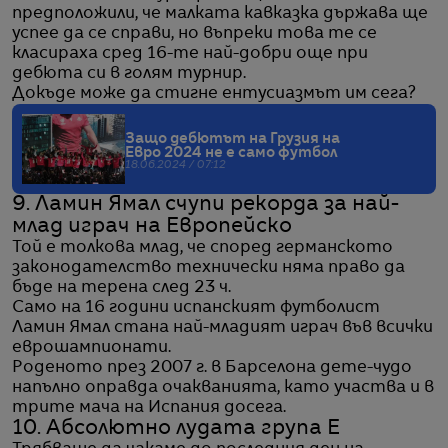
предположили, че малката кавказка държава ще
успее да се справи, но въпреки това те се
класираха сред 16-те най-добри още при
дебюта си в голям турнир.
Докъде може да стигне ентусиазмът им сега?
Защо дебютът на Грузия на
Евро 2024 не е само футбол
18.06.2024 / 07:12
9. Ламин Ямал счупи рекорда за най-
млад играч на Европейско
Той е толкова млад, че според германското
законодателство технически няма право да
бъде на терена след 23 ч.
Само на 16 години испанският футболист
Ламин Ямал стана най-младият играч във всички
еврошампионати.
Роденото през 2007 г. в Барселона дете-чудо
напълно оправда очакванията, като участва и в
трите мача на Испания досега.
10. Абсолютно лудата група E