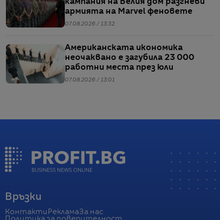
кампания на Белия дом разгневи
армията на Marvel феновете
07.08.2026 / 13:32
Американската икономика
неочаквано е загубила 23 000
работни места през юли
07.08.2026 / 13:01
Връзки
Контакти
Реклама
За нас
Политика за поверителност