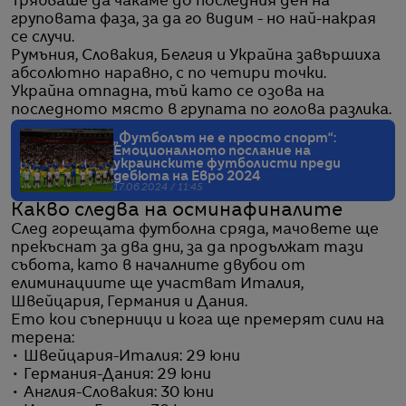
Трябваше да чакаме до последния ден на
груповата фаза, за да го видим - но най-накрая
се случи.
Румъния, Словакия, Белгия и Украйна завършиха
абсолютно наравно, с по четири точки.
Украйна отпадна, тъй като се озова на
последното място в групата по голова разлика.
„Футболът не е просто спорт“:
Емоционалното послание на
украинските футболисти преди
дебюта на Евро 2024
17.06.2024 / 11:45
Какво следва на осминафиналите
След горещата футболна сряда, мачовете ще
прекъснат за два дни, за да продължат тази
събота, като в началните двубои от
елиминациите ще участват Италия,
Швейцария, Германия и Дания.
Ето кои съперници и кога ще премерят сили на
терена:
• Швейцария-Италия: 29 юни
• Германия-Дания: 29 юни
• Англия-Словакия: 30 юни