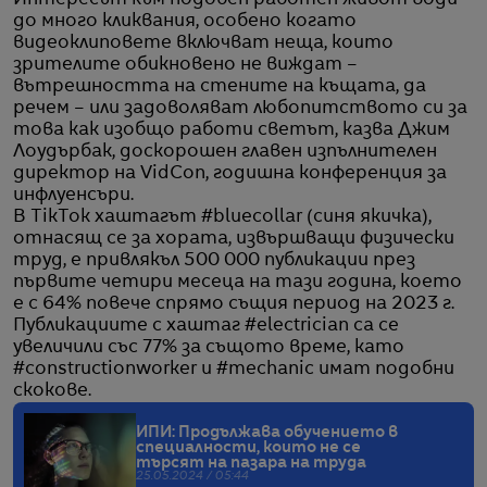
до много кликвания, особено когато
видеоклиповете включват неща, които
зрителите обикновено не виждат –
вътрешността на стените на къщата, да
речем – или задоволяват любопитството си за
това как изобщо работи светът, казва Джим
Лоудърбак, доскорошен главен изпълнителен
директор на VidCon, годишна конференция за
инфлуенсъри.
В TikTok хаштагът #bluecollar (синя якичка),
отнасящ се за хората, извършващи физически
труд, е привлякъл 500 000 публикации през
първите четири месеца на тази година, което
е с 64% повече спрямо същия период на 2023 г.
Публикациите с хаштаг #electrician са се
увеличили със 77% за същото време, като
#constructionworker и #mechanic имат подобни
скокове.
ИПИ: Продължава обучението в
специалности, които не се
търсят на пазара на труда
25.05.2024 / 05:44