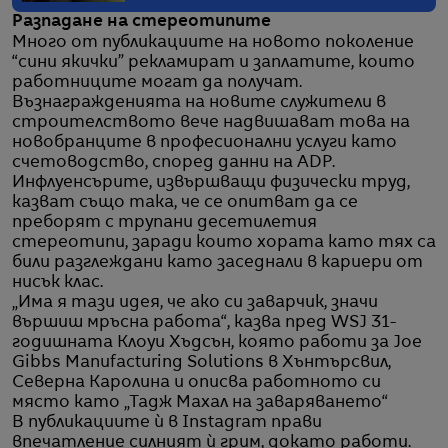
Разпадане на стереотипите
Много от публикациите на новото поколение
“сини якички” рекламират и заплатите, които
работниците могат да получат.
Възнагражденията на новите служители в
строителството вече надвишават това на
новобранците в професионални услуги като
счетоводство, според данни на ADP.
Инфлуенсърите, извършващи физически труд,
казват също така, че се опитват да се
преборят с трупани десетилетия
стереотипи, заради които хората като тях са
били разглеждани като заседнали в кариери от
нисък клас.
„Има я тази идея, че ако си заварчик, значи
вършиш мръсна работа“, казва пред WSJ 31-
годишната Клоуи Хъдсън, която работи за Joe
Gibbs Manufacturing Solutions в Хънтърсвил,
Северна Каролина и описва работното си
място като „Тадж Махал на заваряването“
В публикациите ѝ в Instagram прави
впечатление силният ѝ грим, докато работи.