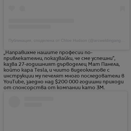
Публикация, споделена от Chloe Hudson (@arcweldingangel)
„Направихме нашите професии по-
привлекателни, показвайки, че сме успешни”,
казва 27-годишният дърводелец Мат Панела,
който кара Tesla, и чиито видеоклипове с
инструкции му печелят много последователи в
YouTube, заедно над $200 000 годишни приходи
от спонсорства от компании като 3M.