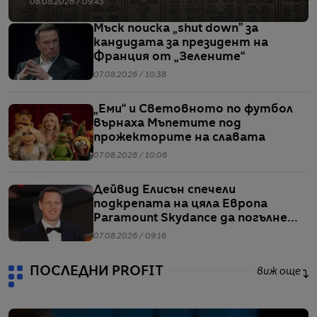
08.08.2026 / 09:43
Мъск поиска „shut down” за
кандидата за президент на
Франция от „Зелените“
07.08.2026 / 10:38
„Еми“ и Световното по футбол
върнаха Мъпетите под
прожекторите на славата
07.08.2026 / 10:06
Дейвид Елисън спечели
подкрепата на цяла Европа
Paramount Skydance да погълне
WBD
07.08.2026 / 09:16
ПОСЛЕДНИ PROFIT
виж още