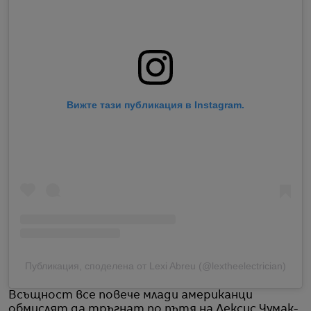
Вижте тази публикация в Instagram.
Публикация, споделена от Lexi Abreu (@lextheelectrician)
Всъщност все повече млади американци
обмислят да тръгнат по пътя на Лексис Чумак-