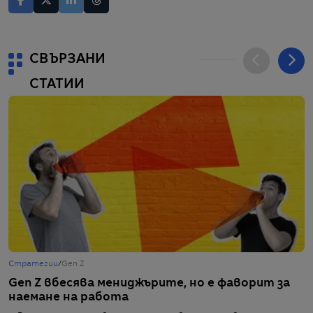
СВЪРЗАНИ
СТАТИИ
Стратегии
/
Gen Z
С
Gen Z вбесява мениджърите, но е фаворит за
А
наемане на работа
б