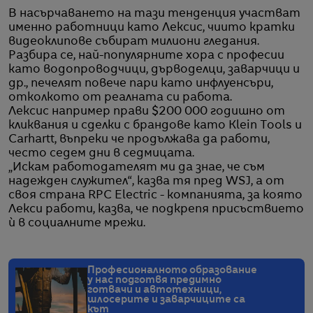
В насърчаването на тази тенденция участват
именно работници като Лексис, чиито кратки
видеоклипове събират милиони гледания.
Разбира се, най-популярните хора с професии
като водопроводчици, дърводелци, заварчици и
др., печелят повече пари като инфлуенсъри,
отколкото от реалната си работа.
Лексис например прави $200 000 годишно от
кликвания и сделки с брандове като Klein Tools и
Carhartt, въпреки че продължава да работи,
често седем дни в седмицата.
„Искам работодателят ми да знае, че съм
надежден служител“, казва тя пред WSJ, а от
своя страна RPC Electric - компанията, за която
Лекси работи, казва, че подкрепя присъствието
ѝ в социалните мрежи.
Професионалното образование
у нас подготвя предимно
готвачи и автотехници,
шлосерите и заварчиците са
кът