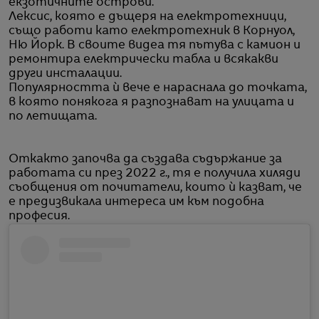
екзотичните острови.
Лексис, която е дъщеря на електротехници,
също работи като електротехник в Корнуол,
Ню Йорк. В своите видеа тя пътува с камион и
ремонтира електрически табла и всякакви
други инсталации.
Популярността ѝ вече е нараснала до точката,
в която понякога я разпознават на улицата и
по летищата.
Откакто започва да създава съдържание за
работата си през 2022 г., тя е получила хиляди
съобщения от почитатели, които ѝ казват, че
е предизвикала интереса им към подобна
професия.