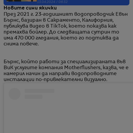
13.04.2024 / 06:32
Новите сини якички
През 2021 г. 23-годишният водопроводчик Евън
Бърнс, базиран в Сакраменто, Калифорния,
публикува видео в TikTok, което показва как
премахва бойлер. До следващата сутрин то
има 470 000 гледания, което го подтиква да
снима повече.
Бърнс, който работи за специализираната във
ВиК услугите компания Motherflushers, казва, че е
намерил начин да направи водопроводните
инсталации по-привлекателни визуално.