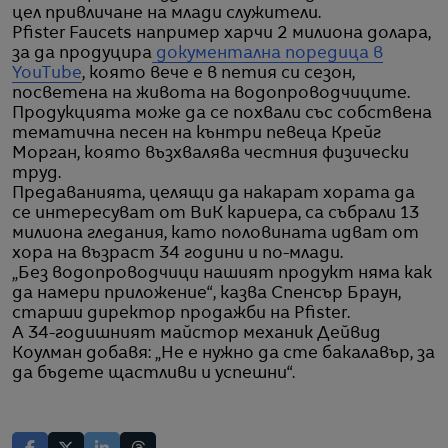
цел привличане на млади служители.
Pfister Faucets например харчи 2 милиона долара,
за да продуцира
документална поредица в
YouTube
, която вече е в петия си сезон,
посветена на живота на водопроводчиците.
Продукцията може да се похвали със собствена
тематична песен на кънтри певеца Крейг
Морган, която възхвалява честния физически
труд.
Предаванията, целящи да накарат хората да
се интересуват от ВиК кариера, са събрали 13
милиона гледания, като половината идват от
хора на възраст 34 години и по-млади.
„Без водопроводчици нашият продукт няма как
да намери приложение“, казва Спенсър Браун,
старши директор продажби на Pfister.
А 34-годишният майстор механик Дейвид
Коулман добавя: „Не е нужно да сте бакалавър, за
да бъдете щастливи и успешни“.