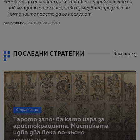
Вместо да опитват да се справят с управлението на
най-младото поколение, ново изследване предлага на
компаниите просто да го послушат
от
от profit.bg -
29.05.2024 / 05:10
ПОСЛЕДНИ СТРАТЕГИИ
виж още
Стратегии
Тарото започва като игра за
аристокрацията. Мистиката
идва два века по-късно