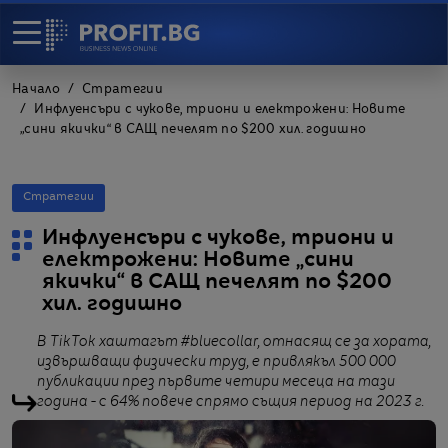
Начало
Стратегии
Инфлуенсъри с чукове, триони и електрожени: Новите
„сини якички“ в САЩ печелят по $200 хил. годишно
Стратегии
Инфлуенсъри с чукове, триони и
електрожени: Новите „сини
якички“ в САЩ печелят по $200
хил. годишно
В TikTok хаштагът #bluecollar, отнасящ се за хората,
извършващи физически труд, е привлякъл 500 000
публикации през първите четири месеца на тази
година - с 64% повече спрямо същия период на 2023 г.