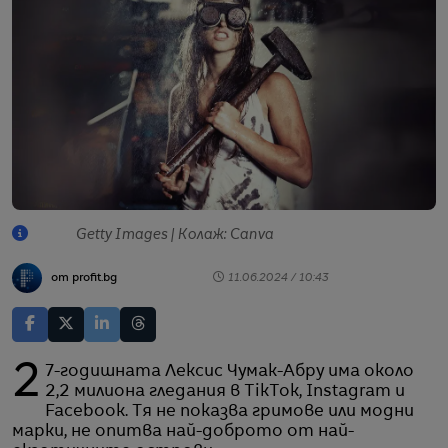
Getty Images | Колаж: Canva
от profit.bg
11.06.2024 / 10:43
27-годишната Лексис Чумак-Абру има около
2,2 милиона гледания в TikTok, Instagram и
Facebook. Тя не показва гримове или модни
марки, не опитва най-доброто от най-