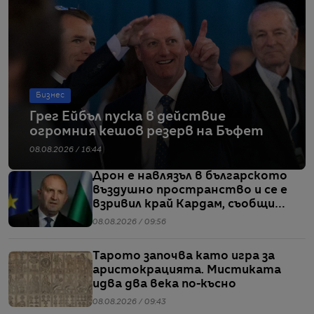
Бизнес
Грег Ейбъл пуска в действие
огромния кешов резерв на Бъфет
08.08.2026 / 16:44
Дрон е навлязъл в българското
въздушно пространство и се е
взривил край Кардам, съобщи
Радев
08.08.2026 / 09:56
Тарото започва като игра за
аристокрацията. Мистиката
идва два века по-късно
08.08.2026 / 09:43