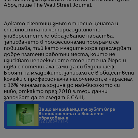
Абру, пише The Wall Street Journal.
Докато скептицизмът относно цената и
стойността на четиригодишното
университетско образование нараства,
записването в професионални програми се
повишава, тъй като младите хора преследват
добре платени работни места, които не
изискват непрекъснато стоенето на бюро и
идва с потенциала сами да си бъдеш шеф.
Броят на младежите, записали се в обществени
колежи с професионална насоченост, е нараснал
с 16% миналата година до най-високото си
ниво, откакто през 2018 г. тези данни
започват да се следят в САЩ.
Защо американците губят вяра
в стойността на висшето
образование
21.01.2024 / 11:41