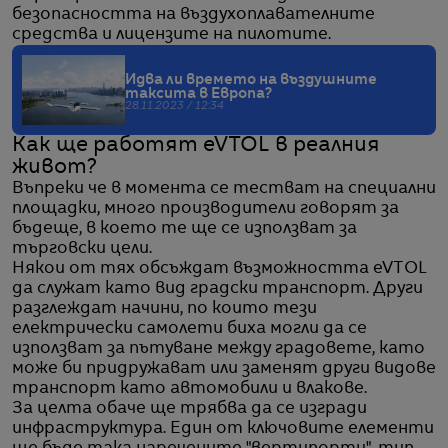
безопасността на въздухоплавателните
средства и лицензите на пилотите.
Идва ли времето на въздушните
таксита в Европа?
28.11.2023 / 12:34
Как ще работят eVTOL в реалния
живот?
Въпреки че в момента се тестват на специални
площадки, много производители говорят за
бъдеще, в което те ще се използват за
търговски цели.
Някои от тях обсъждат възможността eVTOL
да служат като вид градски транспорт. Други
разглеждат начини, по които тези
електрически самолети биха могли да се
използват за пътуване между градовете, като
може би придружават или заменят други видове
транспорт като автомобили и влакове.
За целта обаче ще трябва да се изгради
инфраструктура. Един от ключовите елементи