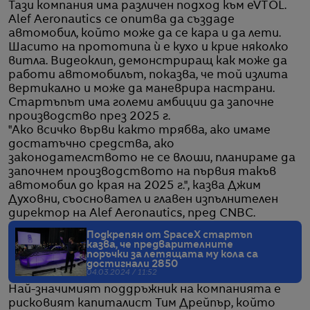
Тази компания има различен подход към eVTOL.
Alef Aeronautics се опитва да създаде
автомобил, който може да се кара и да лети.
Шасито на прототипа ѝ е кухо и крие няколко
витла. Видеоклип, демонстриращ как може да
работи автомобилът, показва, че той излита
вертикално и може да маневрира настрани.
Стартъпът има големи амбиции да започне
производство през 2025 г.
"Ако всичко върви както трябва, ако имаме
достатъчно средства, ако
законодателството не се влоши, планираме да
започнем производството на първия такъв
автомобил до края на 2025 г.", казва Джим
Духовни, съосновател и главен изпълнителен
директор на Alef Aeronautics, пред CNBC.
Подкрепян от SpaceX стартъп
казва, че предварителните
поръчки за летящата му кола са
достигнали 2850
04.03.2024 / 11:52
Най-значимият поддръжник на компанията е
рисковият капиталист Тим Дрейпър, който