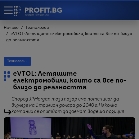
Начало
Технологии
еVTOL: Летящите електромобили, които са все по-близо
до реалността
Технологии
еVTOL: Летящите
електромобили, които са все по-
близо до реалността
Според JPMorgan този пазар има потенциал да
възлезе на 1 трилион долара до 2040 г. Няколко
компании се опитват да заемат водеща позиция