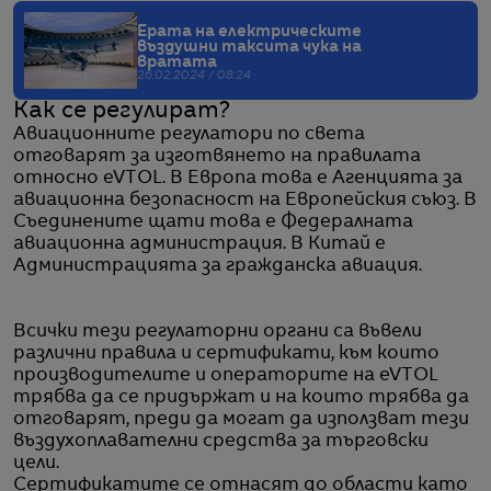
Ерата на електрическите
въздушни таксита чука на
вратата
26.02.2024 / 08:24
Как се регулират?
Авиационните регулатори по света
отговарят за изготвянето на правилата
относно eVTOL. В Европа това е Агенцията за
авиационна безопасност на Европейския съюз. В
Съединените щати това е Федералната
авиационна администрация. В Китай е
Администрацията за гражданска авиация.
Всички тези регулаторни органи са въвели
различни правила и сертификати, към които
производителите и операторите на eVTOL
трябва да се придържат и на които трябва да
отговарят, преди да могат да използват тези
въздухоплавателни средства за търговски
цели.
Сертификатите се отнасят до области като