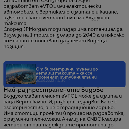
Стартъпи от САЩ, Европа и Азия
разработват еVTOL или електрически
автомобили с вертикално излитане и кацане,
известни като летящи коли или въздушни
таксита.
Според JPMorgan този пазар има потенциал да
възлезе на 1 трилион долара до 2040 г. и няколко
компании се опитват да заемат водеща
позиция.
От биометрични тунели до
летящи таксита – как се
променят пътуванията ни
20.06.2023 / 11:30
Най-разпространените видове
Въздухоплавателният еVTOL може да излита и
каца вертикално. И, разбира се, задвижва се с
електричество, а не с традиционно гориво.
Има стотици проекти в процес на разработка,
с различни технологии. Анализ на CNBC класира
четири от най-надеждните прототипи до