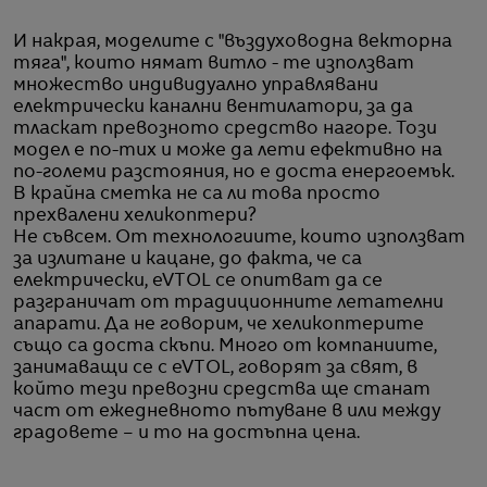
И накрая, моделите с "въздуховодна векторна
тяга", които нямат витло - те използват
множество индивидуално управлявани
електрически канални вентилатори, за да
тласкат превозното средство нагоре. Този
модел е по-тих и може да лети ефективно на
по-големи разстояния, но е доста енергоемък.
В крайна сметка не са ли това просто
прехвалени хеликоптери?
Не съвсем. От технологиите, които използват
за излитане и кацане, до факта, че са
електрически, eVTOL се опитват да се
разграничат от традиционните летателни
апарати. Да не говорим, че хеликоптерите
също са доста скъпи. Много от компаниите,
занимаващи се с eVTOL, говорят за свят, в
който тези превозни средства ще станат
част от ежедневното пътуване в или между
градовете – и то на достъпна цена.