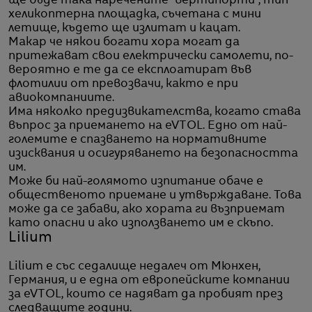
ще бъде така наречените "вертипорти", тип
хеликоптерна площадка, съчетана с мини
летище, където ще излитат и кацат.
Макар че някои богати хора могат да
притежават свои електрически самолети, по-
вероятно е те да се експлоатират във
флотилии от превозвачи, както е при
авиокомпаниите.
Има няколко предизвикателства, когато става
въпрос за приемането на eVTOL. Едно от най-
големите е спазването на нормативните
изисквания и осигуряването на безопасността
им.
Може би най-голямото изпитание обаче е
общественото приемане и утвърждаване. Това
може да се забави, ако хората ги възприемат
като опасни и ако използването им е скъпо.
Lilium
Lilium е със седалище недалеч от Мюнхен,
Германия, и е една от европейските компании
за eVTOL, които се надяват да пробият през
следващите години.