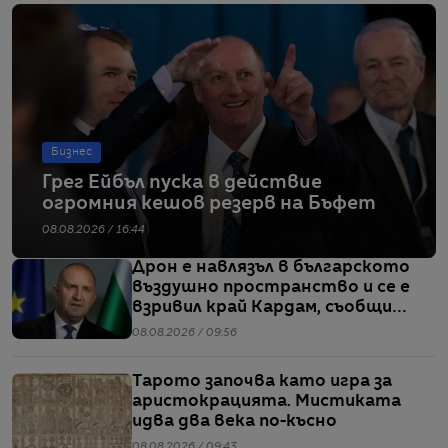
Бизнес
Грег Ейбъл пуска в действие
огромния кешов резерв на Бъфет
08.08.2026 / 16:44
Дрон е навлязъл в българското
въздушно пространство и се е
взривил край Кардам, съобщи
Радев
08.08.2026 / 09:56
Тарото започва като игра за
аристокрацията. Мистиката
идва два века по-късно
08.08.2026 / 09:43