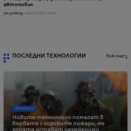
автомобил
т
от profit.bg -
04.07.2023 / 11:09
от
ПОСЛЕДНИ ТЕХНОЛОГИИ
виж още
Технологии
Новите технологии помагат в
борбата с горските пожари, но
хората остават незаменими