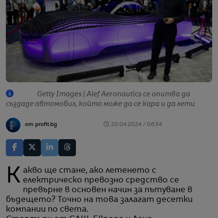
Getty Images | Alef Aeronautics се опитва да
създаде автомобил, който може да се кара и да лети
от profit.bg
20.04.2024 / 06:54
Какво ще стане, ако летенето с
електрическо превозно средство се
превърне в основен начин за пътуване в
бъдещето? Точно на това залагат десетки
компании по света.