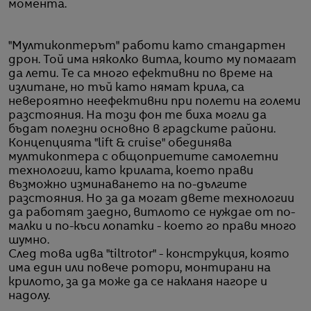
момента.
"Мултикоптерът" работи като стандартен
дрон. Той има няколко витла, които му помагат
да лети. Те са много ефективни по време на
излитане, но тъй като нямат крила, са
невероятно неефективни при полети на големи
разстояния. На този фон те биха могли да
бъдат полезни основно в градските райони.
Концепцията "lift & cruise" обединява
мултикоптера с общоприетите самолетни
технологии, като крилата, което прави
възможно изминаването на по-дългите
разстояния. Но за да могат двете технологии
да работят заедно, витлото се нуждае от по-
малки и по-къси лопатки - което го прави много
шумно.
След това идва "tiltrotor" - конструкция, която
има един или повече ротори, монтирани на
крилото, за да може да се накланя нагоре и
надолу.