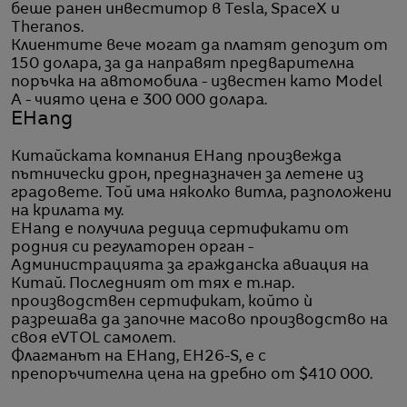
беше ранен инвеститор в Tesla, SpaceX и
Theranos.
Клиентите вече могат да платят депозит от
150 долара, за да направят предварителна
поръчка на автомобила - известен като Model
A - чиято цена е 300 000 долара.
EHang
Китайската компания EHang произвежда
пътнически дрон, предназначен за летене из
градовете. Той има няколко витла, разположени
на крилата му.
EHang е получила редица сертификати от
родния си регулаторен орган -
Администрацията за гражданска авиация на
Китай. Последният от тях е т.нар.
производствен сертификат, който ѝ
разрешава да започне масово производство на
своя eVTOL самолет.
Флагманът на EHang, EH26-S, е с
препоръчителна цена на дребно от $410 000.