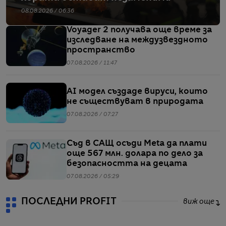
08.08.2026 / 06:36
Voyager 2 получава още време за
изследване на междузвездното
пространство
07.08.2026 / 11:47
AI модел създаде вируси, които
не съществуват в природата
07.08.2026 / 07:27
Съд в САЩ осъди Meta да плати
още 567 млн. долара по дело за
безопасността на децата
07.08.2026 / 05:29
ПОСЛЕДНИ PROFIT
виж още