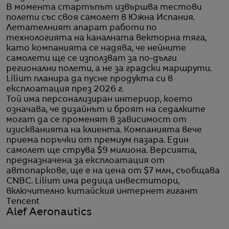
В момента стартъпът извършва тестови
полети със своя самолет в Южна Испания.
Летателният апарат работи по
технологията на каналната векторна тяга,
като компанията се надява, че нейните
самолети ще се използват за по-дълги
регионални полети, а не за градски маршрути.
Lilium планира да пусне продукта си в
експлоатация през 2026 г.
Той има персонализиран интериор, което
означава, че дизайнът и броят на седалките
могат да се променят в зависимост от
изискванията на клиента. Компанията вече
приема поръчки от премиум пазара. Един
самолет ще струва $9 милиона. Версията,
предназначена за експлоатация от
автопаркове, ще е на цена от $7 млн., съобщава
CNBC. Lilium има редица инвеститори,
включително китайския интернет гигант
Tencent
Alef Aeronautics