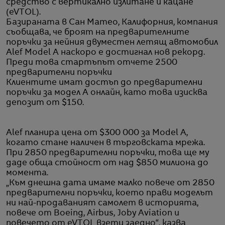
средство с вертикално излитане и кацане
(eVTOL).
Базираната в Сан Матео, Калифорния, компания
съобщава, че броят на предварителните
поръчки за нейния двуместен летящ автомобил
Alef Model A наскоро е достигнал нов рекорд.
Преди това стартъпът отчете 2500
предварителни поръчки
Клиентите имат достъп до предварителни
поръчки за модел A онлайн, като това изисква
депозит от $150.
Alef планира цена от $300 000 за Model A,
когато стане наличен в търговската мрежа.
При 2850 предварителни поръчки, това ще му
даде обща стойност от над $850 милиона до
момента.
„Към днешна дата имаме малко повече от 2850
предварителни поръчки, което прави моделът
ни най-продаваният самолет в историята,
повече от Boeing, Airbus, Joby Aviation и
повечето от eVTOL взети заедно“, казва