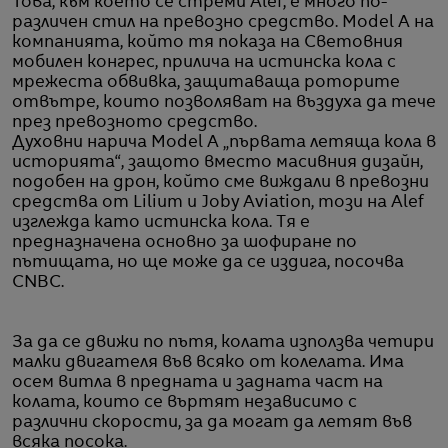
Това, към което се стреми Alef, е много по-
различен стил на превозно средство. Model A на
компанията, който тя показа на Световния
мобилен конгрес, прилича на истинска кола с
мрежеста обвивка, защитаваща роторите
отвътре, които позволяват на въздуха да тече
през превозното средство.
Духовни нарича Model A „първата летяща кола в
историята“, защото вместо масивния дизайн,
подобен на дрон, който сме виждали в превозни
средства от Lilium и Joby Aviation, този на Alef
изглежда като истинска кола. Тя е
предназначена основно за шофиране по
пътищата, но ще може да се издига, посочва
CNBC.
За да се движи по пътя, колата използва четири
малки двигателя във всяко от колелата. Има
осем витла в предната и задната част на
колата, които се въртят независимо с
различни скорости, за да могат да летят във
всяка посока.