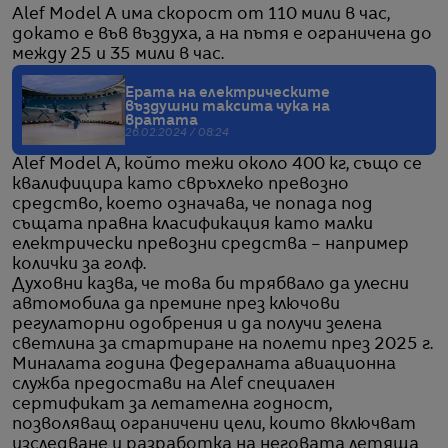
Alef Model A има скорост от 110 мили в час,
докато е във въздуха, a на пътя е ограничена до
между 25 и 35 мили в час.
Ерата на електрическите
въздушни таксита чука на
вратата
26.02.2024 / 08:24
Alef Model A, който тежи около 400 кг, също се
квалифицира като свръхлеко превозно
средство, което означава, че попада под
същата правна класификация като малки
електрически превозни средства – например
колички за голф.
Духовни казва, че това би трябвало да улесни
автомобила да премине през ключови
регулаторни одобрения и да получи зелена
светлина за стартиране на полети през 2025 г.
Миналата година Федералната авиационна
служба предостави на Alef специален
сертификат за летателна годност,
позволяващ ограничени цели, които включват
изследване и разработка на неговата летяща