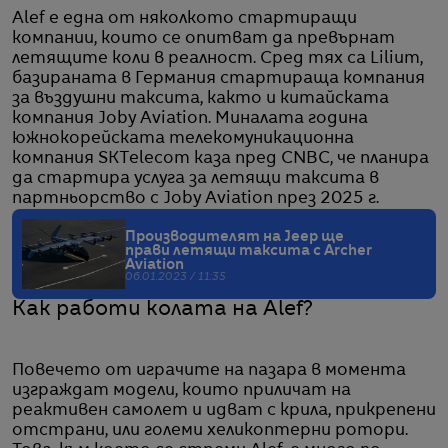
Alef е една от няколкото стартиращи
компании, които се опитват да превърнат
летящите коли в реалност. Сред тях са Lilium,
базираната в Германия стартираща компания
за въздушни таксита, както и китайската
компания Joby Aviation. Миналата година
южнокорейската телекомуникационна
компания SKTelecom каза пред CNBC, че планира
да стартира услуга за летящи таксита в
партньорство с Joby Aviation през 2025 г.
Производителят на Jeep ще
прави летящи таксита с Archer
Aviation
06.01.2023 / 11:35
Как работи колата на Alef?
Повечето от играчите на пазара в момента
изграждат модели, които приличат на
реактивен самолет и идват с крила, прикрепени
отстрани, или големи хеликоптерни ротори.