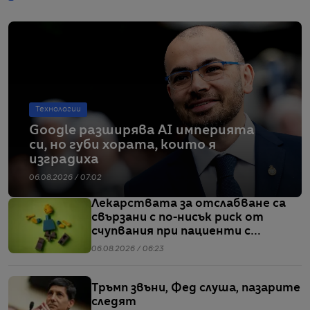
Технологии
Google разширява AI империята
си, но губи хората, които я
изградиха
06.08.2026 / 07:02
Лекарствата за отслабване са
свързани с по-нисък риск от
счупвания при пациенти с
диабет, сочи проучване
06.08.2026 / 06:23
Тръмп звъни, Фед слуша, пазарите
следят