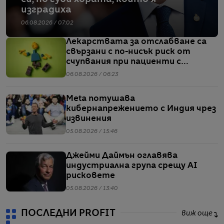
изградиха
06.08.2026 / 07:02
Лекарствата за отслабване са
свързани с по-нисък риск от
счупвания при пациенти с
диабет, сочи проучване
06.08.2026 / 06:23
Meta потушава
кибернапрежението с Индия чрез
извинения
05.08.2026 / 15:46
Джейми Даймън оглавява
индустриална група срещу AI
рисковете
05.08.2026 / 13:40
ПОСЛЕДНИ PROFIT
виж още