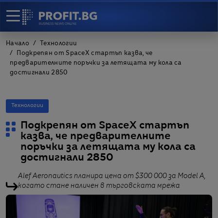
Начало
Технологии
Подкрепян от SpaceX стартъп казва, че
предварителните поръчки за летящата му кола са
достигнали 2850
Технологии
Подкрепян от SpaceX стартъп
казва, че предварителните
поръчки за летящата му кола са
достигнали 2850
Alef Aeronautics планира цена от $300 000 за Model A,
когато стане наличен в търговската мрежа