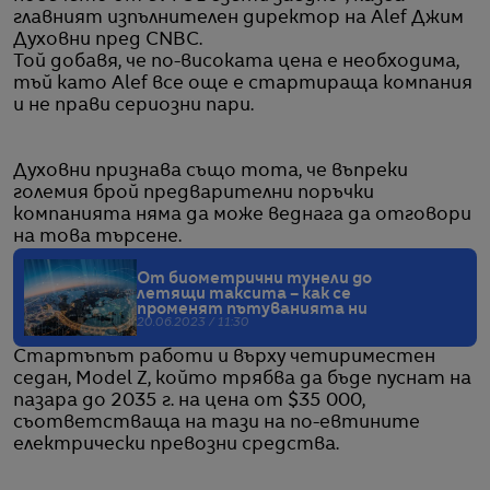
главният изпълнителен директор на Alef Джим
Духовни пред CNBC.
Той добавя, че по-високата цена е необходима,
тъй като Alef все още е стартираща компания
и не прави сериозни пари.
Духовни признава също тота, че въпреки
големия брой предварителни поръчки
компанията няма да може веднага да отговори
на това търсене.
От биометрични тунели до
летящи таксита – как се
променят пътуванията ни
20.06.2023 / 11:30
Стартъпът работи и върху четириместен
седан, Model Z, който трябва да бъде пуснат на
пазара до 2035 г. на цена от $35 000,
съответстваща на тази на по-евтините
електрически превозни средства.