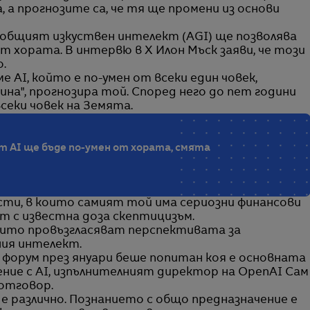
 а прогнозите са, че тя ще промени из основи
 общият изкуствен интелект (AGI) ще позволява
от хората. В интервю в X Илон Мъск заяви, че този
.
 AI, който е по-умен от всеки един човек,
на", прогнозира той. Според него до пет години
секи човек на Земята.
 AI ще бъде по-умен от хората, смята
асти, в които самият той има сериозни финансови
т с известна доза скептицизъм.
оито провъзгласяват перспективата за
ия интелект.
форум през януари беше попитан коя е основната
ние с AI, изпълнителният директор на OpenAI Сам
 отговор.
е различно. Познанието с общо предназначение е