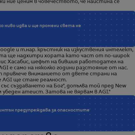
ки ние ценим в човечеството, че наистина се
о ниво идва и ще промени света не
oogle и т.нар. кръстник на изкуствения интелект,
ята ще надхитри хората като част от по-широк
емис Хасабис, шефът на бившия работодател на
GI е само на няколко години разстояние от нас.
 привлече вниманието от двете страни на
че AGI ще стане реалност.
 със създаването на Бог", допълва той пред New
съм убеден атеист. Затова не вярвам в AGI."
Хинтън предупреждава за опасностите