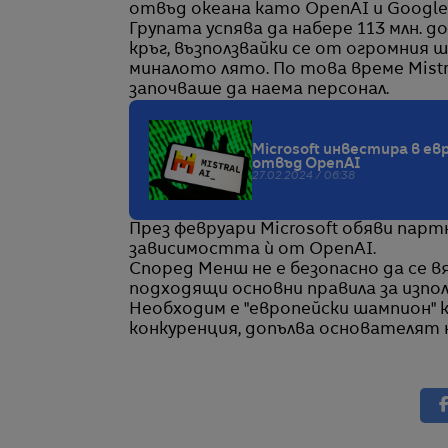
отвъд океана като OpenAI и Google
Групата успява да набере 113 млн. 
кръг, възползвайки се от огромния 
миналото лято. По това време Mistr
започваше да наема персонал.
Microsoft инвестира в ев
отвъд OpenAI
27.02.2024 / 06:38
През февруари Microsoft обяви парт
зависимостта ѝ от OpenAI.
Според Менш не е безопасно да се 
подходящи основни правила за изпо
Необходим е "европейски шампион" ка
конкуренция, допълва основателят 