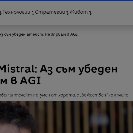
Технологии
Стратегии
Живот
Аз съм убеден атеист. Не вярвам в AGI
stral: Аз съм убеден
м в AGI
ен интелект, по-умен от хората, с „божествен“ комплекс