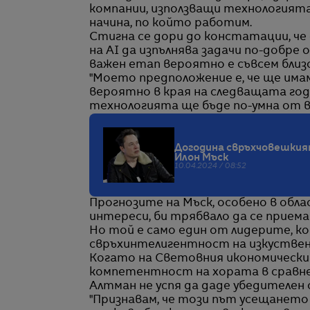
компании, използващи технологията,
начина, по който работим.
Стигна се дори до констатации, че
на AI да изпълнява задачи по-добре 
важен етап вероятно е съвсем близо
"Моето предположение е, че ще имаме
вероятно в края на следващата годи
технологията ще бъде по-умна от в
Догодина свръхчовешкият
Илон Мъск
10.04.2024 / 08:52
Прогнозите на Мъск, особено в обл
интереси, би трябвало да се приема
Но той е само един от лидерите, к
свръхинтелигентност на изкуствен
Когато на Световния икономически 
компетентност на хората в сравне
Алтман не успя да даде убедителен
"Признавам, че този път усещането 