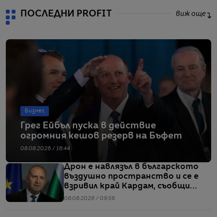
ПОСЛЕДНИ PROFIT
виж още
Бизнес
Грег Ейбъл пуска в действие
огромния кешов резерв на Бъфет
08.08.2026 / 16:44
Дрон е навлязъл в българското
въздушно пространство и се е
взривил край Кардам, съобщи
Радев
08.08.2026 / 09:56