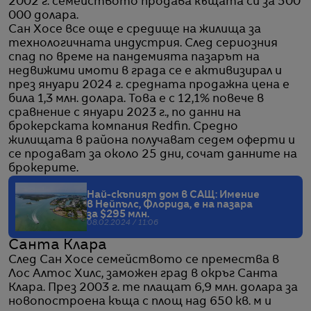
2002 г. семейството продава къщата си за 500
000 долара.
Сан Хосе все още е средище на жилища за
технологичната индустрия. След сериозния
спад по време на пандемията пазарът на
недвижими имоти в града се е активизирал и
през януари 2024 г. средната продажна цена е
била 1,3 млн. долара. Това е с 12,1% повече в
сравнение с януари 2023 г., по данни на
брокерската компания Redfin. Средно
жилищата в района получават седем оферти и
се продават за около 25 дни, сочат данните на
брокерите.
Най-скъпият дом в САЩ: Имение
в Нейпълс, Флорида, е на пазара
за $295 млн.
08.02.2024 / 11:06
Санта Клара
След Сан Хосе семейството се премества в
Лос Алтос Хилс, заможен град в окръг Санта
Клара. През 2003 г. те плащат 6,9 млн. долара за
новопостроена къща с площ над 650 кв. м и