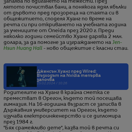
запалва по вдигането на тежести. През
лятото почиствал бани, а понякога ядял ябълки
от дървото пред прозореца на стаята си в
общежитието, споделя Хуанг по време на
речта си при откриването на учебната година
за учениците от Oneida през 2020 г. Преди
няколко години семейство Хуанг дарява 2 млн.
долара, за да помогне за изграждането на
Jen-
Hsun Huang Hall
- ново общежитие с класни стаи.
Дженсън Хуанг пред Wired:
Възходът на Nvidia тепърва
започва
25.02.2024 / 10:26
Родителите на Хуанг в крайна сметка се
преместват в Орегон, където той посещава
гимназия. На 16-годишна възраст се записва в
Държавния университет на Орегон, където
изучава електроинженерство и се дипломира
през 1984 г.
"Бях срамежливо дете", казва той в речта си