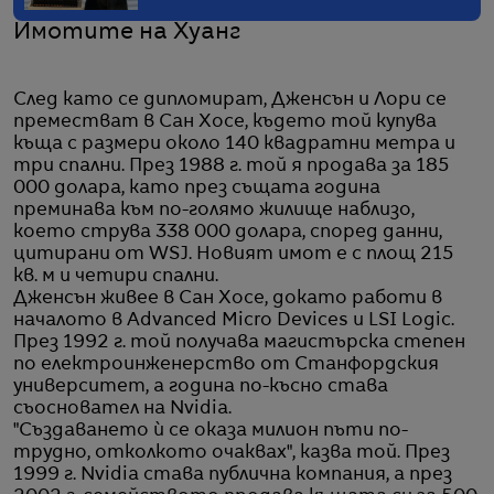
Имотите на Хуанг
След като се дипломират, Дженсън и Лори се
преместват в Сан Хосе, където той купува
къща с размери около 140 квадратни метра и
три спални. През 1988 г. той я продава за 185
000 долара, като през същата година
преминава към по-голямо жилище наблизо,
което струва 338 000 долара, според данни,
цитирани от WSJ. Новият имот е с площ 215
кв. м и четири спални.
Дженсън живее в Сан Хосе, докато работи в
началото в Advanced Micro Devices и LSI Logic.
През 1992 г. той получава магистърска степен
по електроинженерство от Станфордския
университет, а година по-късно става
съосновател на Nvidia.
"Създаването ѝ се оказа милион пъти по-
трудно, отколкото очаквах", казва той. През
1999 г. Nvidia става публична компания, а през