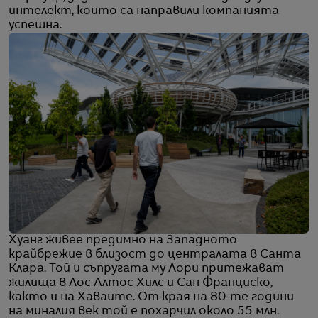
интелект, които са направили компанията
успешна.
Хуанг живее предимно на Западното
крайбрежие в близост до централата в Санта
Клара. Той и съпругата му Лори притежават
жилища в Лос Алтос Хилс и Сан Франциско,
както и на Хаваите. От края на 80-те години
на миналия век той е похарчил около 55 млн.