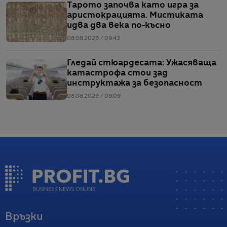
Тарото започва като игра за
аристокрацията. Мистиката
идва два века по-късно
08.08.2026 / 09:43
Гледай стюардесата: Ужасяваща
катастрофа стои зад
инструктажа за безопасност
08.08.2026 / 09:09
Връзки