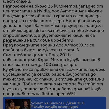
шест спални.
Разположен на около 25 километра западно от
централата на Nvidia, Лос Алтос Хилс някога е
бил земеделска община и градът се старае да
поддържа селска атмосфера. Наредбата му за
зониране изисква минимален размер на парцела
от около един акър или повече за ново жилищно
строителство, а двуетажните къщи не са
разрешени на хълмове и хребети.
През последните години Лос Алтос Хилс се
превърна в дом на луксозни имоти в
Силициевата долина. През 2011 г.
инвеститорът Юрий Милнер купува имение в
стил шато там за 100 млн. долара.
Купувачите са привлечени от големите парцели
и усещането за селски район, близостта до
технологични компании и отличните държавни
училища. "Това е приятно място за бягство от
шума и суетата на Силициевата долина", казва
представител на Redfin пред WSJ.
Домът на Бионсе и Джей Зи в
Малибу оглави имотните