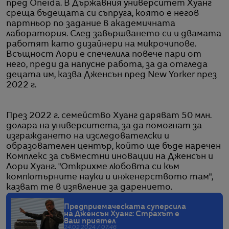
пред Oneida. В Държавния университет Хуанг
среща бъдещата си съпруга, която е негов
партньор по задание в академичната
лаборатория. След завършването си и двамата
работят като дизайнери на микрочипове.
Всъщност Лори е спечелила повече пари от
него, преди да напусне работа, за да отгледа
децата им, казва Дженсън пред New Yorker през
2022 г.
През 2022 г. семейство Хуанг даряват 50 млн.
долара на университета, за да помогнат за
изграждането на изследователски и
образователен център, който ще бъде наречен
Комплекс за съвместни иновации на Дженсън и
Лори Хуанг. "Открихме любовта си към
компютърните науки и инженерството там",
казват те в изявление за дарението.
Предприемаческата суперсила
на Дженсън Хуанг: Страхът е
ваш приятел
24.02.2024 / 07:46