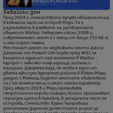
класации в САЩ за 2023
05.01.2024 / 11:12
Хавайски дом
През 2004 г. семейството купува обширна къща
в южната част на остров Мауи. Тя е
разположена в рамките на затворената
общност Wailea. Завършен около 2008 г.,
съвременният имот е с площ от близо 750 кв. м.
и има седем спални.
Местният агент по недвижими имоти Джош
Джерман от Hawai'i Life казва пред WSJ, че
къщата е една от най-големите в Wailea –
курорт с няколко голф игрища, хотели и
магазини. Джерман каза, че това е един от
двата луксозни курортни района в Южен Мауи,
заедно с Макена, където имотите обикновено
са с по-голяма площ и имат селски характер.
През август 2023 г. Мауи преживява
смъртоносни горски пожари, които причиняват
сериозни щети в Лахайна, в западната част на
острова. Семейство Хуанг "направиха
значителни дарения за местните усилия за