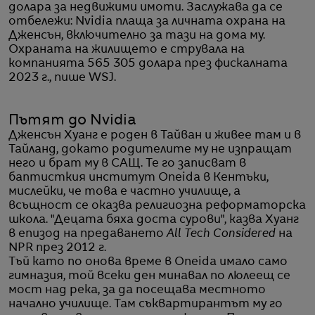
долара за недвижими имоти. Заслужава да се
отбележи: Nvidia плаща за личната охрана на
Дженсън, включително за тази на дома му.
Охраната на жилището е струвала на
компанията 565 305 долара през фискалната
2023 г., пише WSJ.
Пътят до Nvidia
Дженсън Хуанг е роден в Тайван и живее там и в
Тайланд, докато родителите му не изпращат
него и брат му в САЩ. Те го записват в
баптисткия институт Oneida в Кентъки,
мислейки, че това е частно училище, а
всъщност се оказва религиозна реформаторска
школа. "Децата бяха доста сурови", казва Хуанг
в епизод на предаването
All Tech Considered
на
NPR през 2012 г.
Тъй като по онова време в Oneida имало само
гимназия, той всеки ден минавал по люлеещ се
мост над река, за да посещава местното
начално училище. Там съквартирантът му го