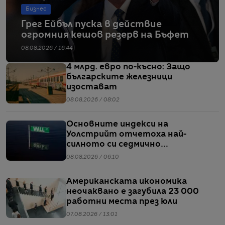
Бизнес
Грег Ейбъл пуска в действие
огромния кешов резерв на Бъфет
08.08.2026 / 16:44
4 млрд. евро по-късно: Защо
българските железници
изостават
08.08.2026 / 08:02
Основните индекси на
Уолстрийт отчетоха най-
силното си седмично
представяне от април насам
08.08.2026 / 06:10
Американската икономика
неочаквано е загубила 23 000
работни места през юли
07.08.2026 / 13:01