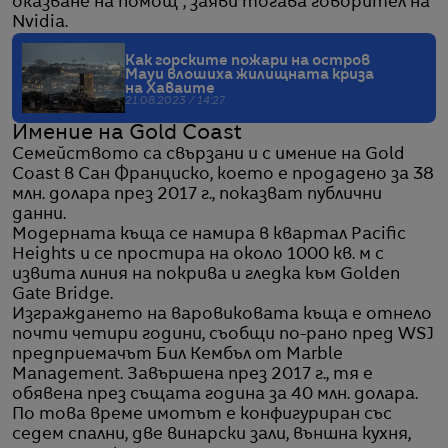
оказване на помощ", заяви тогава говорител на
Nvidia.
Как горските пожари на остров
Мауи влошиха жилищната криза
на Хаваите
21.08.2023 / 14:27
Имение на Gold Coast
Семейството са свързани и с имение на Gold
Coast в Сан Франциско, което е продадено за 38
млн. долара през 2017 г., показват публични
данни.
Модерната къща се намира в квартал Pacific
Heights и се простира на около 1000 кв. м с
извита линия на покрива и гледка към Golden
Gate Bridge.
Изграждането на варовиковата къща е отнело
почти четири години, съобщи по-рано пред WSJ
предприемачът Бил Кембъл от Marble
Management. Завършена през 2017 г., тя е
обявена през същата година за 40 млн. долара.
По това време имотът е конфигуриран със
седем спални, две винарски зали, външна кухня,