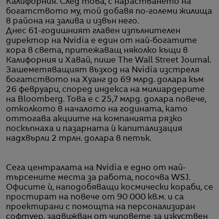
Калифорния. След това, с нарастването на
богатството му, той добавя по-големи жилища
в района на залива и извън него.
Днес 61-годишният главен изпълнителен
директор на Nvidia е един от най-богатите
хора в света, притежаващ няколко къщи в
Калифорния и Хавай, пише The Wall Street Journal.
Зашеметяващият възход на Nvidia изстреля
богатството на Хуанг до 69 млрд. долара към
26 февруари, според индекса на милиардерите
на Bloomberg. Това е с 25,7 млрд. долара повече,
отколкото в началото на годината, като
оттогава акциите на компанията рязко
поскъпнаха и пазарната ѝ капитализация
надхвърли 2 трлн. долара в петък.
Сега централата на Nvidia е едно от най-
търсените места за работа, посочва WSJ.
Офисите ѝ, наподобяващи космически кораби, се
простират на повече от 90 000 кв.м. и са
проектирани с помощта на персонализиран
софтуер, задвижван от чиповете за изкуствен