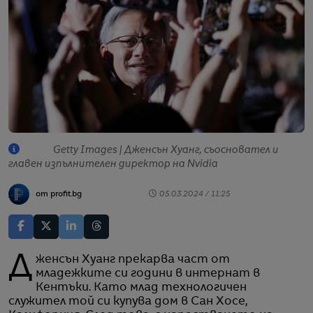
Getty Images | Дженсън Хуанг, съосновател и
главен изпълнителен директор на Nvidia
от profit.bg
05.03.2024 / 11:25
Дженсън Хуанг прекарва част от
младежките си години в интернат в
Кентъки. Като млад технологичен
служител той си купува дом в Сан Хосе,