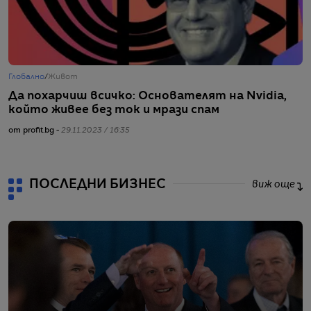
Глобално
/
Живот
Г
Да похарчиш всичко: Основателят на Nvidia,
3
който живее без ток и мрази спам
и
от profit.bg -
29.11.2023 / 16:35
от
ПОСЛЕДНИ БИЗНЕС
виж още