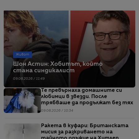
Живот
Шон Астин: Хобитът, който
стана синдикалист
09.08.2026 / 11:49
Те превърнаха домашните си
любимци в звезди. После
трябваше да продължат без тях
09.08.2026 / 10:34
Ракета в куфари: Британската
мисия за разкриването на
тайното оръжие на Хитлер