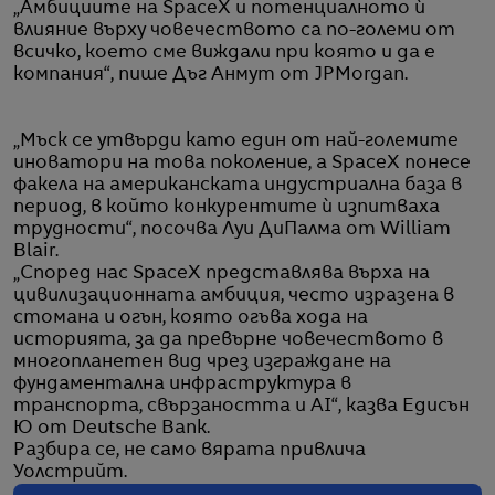
„Амбициите на SpaceX и потенциалното ѝ
влияние върху човечеството са по-големи от
всичко, което сме виждали при която и да е
компания“, пише Дъг Анмут от JPMorgan.
„Мъск се утвърди като един от най-големите
иноватори на това поколение, а SpaceX понесе
факела на американската индустриална база в
период, в който конкурентите ѝ изпитваха
трудности“, посочва Луи ДиПалма от William
Blair.
„Според нас SpaceX представлява върха на
цивилизационната амбиция, често изразена в
стомана и огън, която огъва хода на
историята, за да превърне човечеството в
многопланетен вид чрез изграждане на
фундаментална инфраструктура в
транспорта, свързаността и AI“, казва Едисън
Ю от Deutsche Bank.
Разбира се, не само вярата привлича
Уолстрийт.