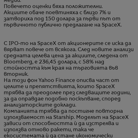
медии.
Повечето оценки бяха положителни.
Акциите обаче поевтиняха с близо 7% и
затвориха под 150 долара за първи път от
първичното публично предлагане на SpaceX.
С IPO-то на SpaceX от акционерите се иска да
вярват повече от всякога. След новите анализи
средната целева цена за акциите, следена от
Bloomberg, е 236,45 долара, с 58% над
стойността към края на търговията във
вторник.
На този фон Yahoo Finance описва част от
целите и препятствията, които SpaceX
трябва да преодолее през следващите години,
за да оправдае подобно поскъпване, според
анализаторските доклади.
Компанията трябва да постигне повторна
използваемост на Starship. Моделът на SpaceX
зависи от способността ѝ да изстрелва и
използва отново ракети, така че
екосистемата ѝ да стане икономически