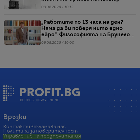
09.08.2026 / 10:12
„Работите по 13 часа на ден?
Няма да ви поверя нито едно
евро“: Философията на Брунело
Кучинели за бизнеса и живота
09.08.2026 / 10:00
Връзки
Контакти
Реклама
За нас
Политика за поверителност
Управление на предпочитания