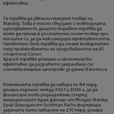
ефективна.
Тя трябва да увеличи полезния товар на
Starship. Това е тясно свързано с повторната
използваемост, защото корабът трябва да
може да пренася достатъчно голям товар при
мисиите си, за да максимизира ефективността.
Чатботът Grok трябва да стане конкурентен
след приключването на придобиването на AI
стартъпа Cursor.
SpaceX трябва успешно и икономически
ефективно да разработи захранвани със
слънчева енергия центрове за данни в космоса.
Компанията трябва да набира по 84 млрд.
долара годишно между 2027 и 2034 г., за да
финансира това разширяване, според
анализаторът Адам Джонас от Morgan Stanley.
Ерик Шеридан от Goldman Sachs формулира
задачата като набиране на 270 млрд. долара