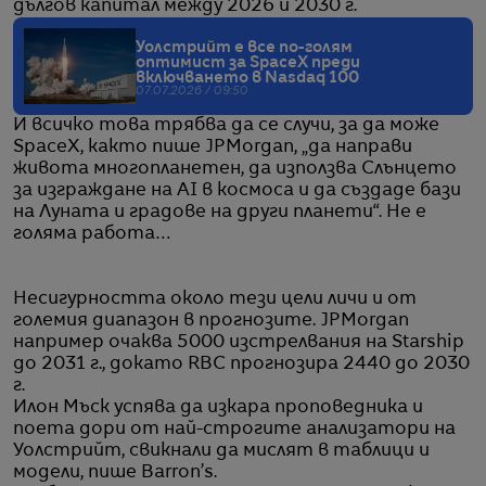
дългов капитал между 2026 и 2030 г.
Уолстрийт е все по-голям
оптимист за SpaceX преди
включването в Nasdaq 100
07.07.2026 / 09:50
И всичко това трябва да се случи, за да може
SpaceX, както пише JPMorgan, „да направи
живота многопланетен, да използва Слънцето
за изграждане на AI в космоса и да създаде бази
на Луната и градове на други планети“. Не е
голяма работа…
Несигурността около тези цели личи и от
големия диапазон в прогнозите. JPMorgan
например очаква 5000 изстрелвания на Starship
до 2031 г., докато RBC прогнозира 2440 до 2030
г.
Илон Мъск успява да изкара проповедника и
поета дори от най-строгите анализатори на
Уолстрийт, свикнали да мислят в таблици и
модели, пише Barron’s.