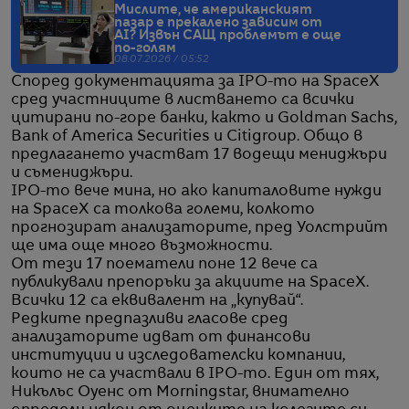
Мислите, че американският
пазар е прекалено зависим от
AI? Извън САЩ проблемът е още
по-голям
08.07.2026 / 05:52
Според документацията за IPO-то на SpaceX
сред участниците в листването са всички
цитирани по-горе банки, както и Goldman Sachs,
Bank of America Securities и Citigroup. Общо в
предлагането участват 17 водещи мениджъри
и съмениджъри.
IPO-то вече мина, но ако капиталовите нужди
на SpaceX са толкова големи, колкото
прогнозират анализаторите, пред Уолстрийт
ще има още много възможности.
От тези 17 поематели поне 12 вече са
публикували препоръки за акциите на SpaceX.
Всички 12 са еквивалент на „купувай“.
Редките предпазливи гласове сред
анализаторите идват от финансови
институции и изследователски компании,
които не са участвали в IPO-то. Един от тях,
Никълъс Оуенс от Morningstar, внимателно