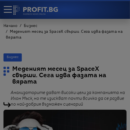
Начало
Бизнес
Меденият месец за SpaceX свърши. Сега идва фазата на
вярата
Бизнес
Меденият месец за SpaceX
свърши. Сега идва фазата на
вярата
Анализаторите дават високи цели за компанията на
Илон Мъск, но те изискват почти всичко да се развие
по най-добрия възможен сценарий