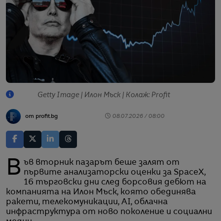
Getty Image | Илон Мъск | Колаж: Profit
от profit.bg
08.07.2026 / 08:00
Във вторник пазарът беше залят от
първите анализаторски оценки за SpaceX,
16 търговски дни след борсовия дебют на
компанията на Илон Мъск, която обединява
ракети, телекомуникации, AI, облачна
инфраструктура от ново поколение и социални