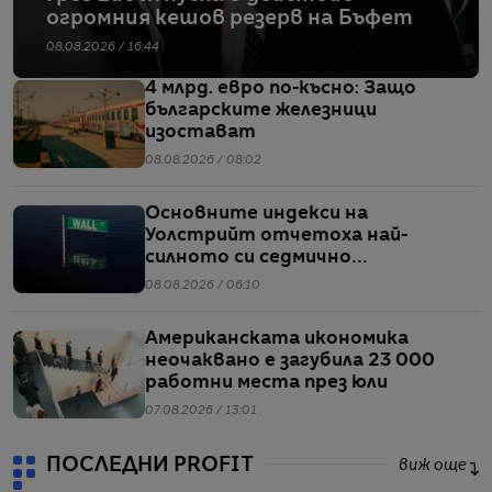
огромния кешов резерв на Бъфет
08.08.2026 / 16:44
4 млрд. евро по-късно: Защо
българските железници
изостават
08.08.2026 / 08:02
Основните индекси на
Уолстрийт отчетоха най-
силното си седмично
представяне от април насам
08.08.2026 / 06:10
Американската икономика
неочаквано е загубила 23 000
работни места през юли
07.08.2026 / 13:01
ПОСЛЕДНИ PROFIT
виж още