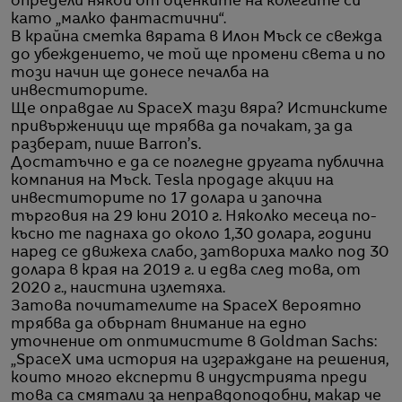
определи някои от оценките на колегите си
като „малко фантастични“.
В крайна сметка вярата в Илон Мъск се свежда
до убеждението, че той ще промени света и по
този начин ще донесе печалба на
инвеститорите.
Ще оправдае ли SpaceX тази вяра? Истинските
привърженици ще трябва да почакат, за да
разберат, пише Barron’s.
Достатъчно е да се погледне другата публична
компания на Мъск. Tesla продаде акции на
инвеститорите по 17 долара и започна
търговия на 29 юни 2010 г. Няколко месеца по-
късно те паднаха до около 1,30 долара, години
наред се движеха слабо, затвориха малко под 30
долара в края на 2019 г. и едва след това, от
2020 г., наистина излетяха.
Затова почитателите на SpaceX вероятно
трябва да обърнат внимание на едно
уточнение от оптимистите в Goldman Sachs:
„SpaceX има история на изграждане на решения,
които много експерти в индустрията преди
това са смятали за неправдоподобни, макар че