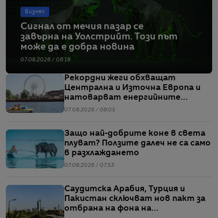
Бизнес
Сигнал от мечия пазар се
завърна на Уолстрийт. Този път
може да е добра новина
07.08.2026 / 08:18
Рекордни жеги обхващат
Централна и Източна Европа и
натоварват енергийните
системи
07.08.2026 / 08:05
Защо най-добрите коне в света
плуват? Ползите далеч не са само
в разхлаждането
07.08.2026 / 07:53
Саудитска Арабия, Турция и
Пакистан сключват нов пакт за
отбрана на фона на