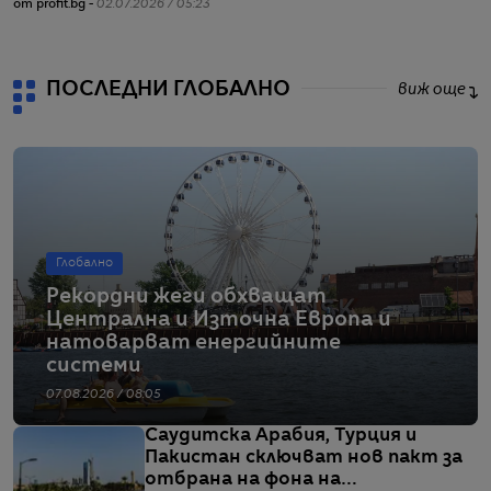
от profit.bg -
02.07.2026 / 05:23
ПОСЛЕДНИ ГЛОБАЛНО
виж още
Глобално
Рекордни жеги обхващат
Централна и Източна Европа и
натоварват енергийните
системи
07.08.2026 / 08:05
Саудитска Арабия, Турция и
Пакистан сключват нов пакт за
отбрана на фона на