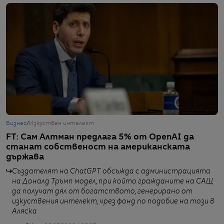
Бизнес
/
Изкуствен интелект
Б
FT: Сам Алтман предлага 5% от OpenAI да
Т
станат собственост на американската
к
държава
к
Създателят на ChatGPT обсъжда с администрацията
на Доналд Тръмп модел, при който гражданите на САЩ
да получат дял от богатството, генерирано от
изкуствения интелект, чрез фонд по подобие на този в
Аляска
от