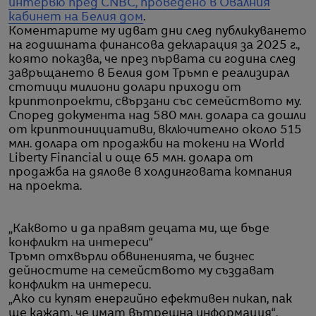
интервю пред CNBC, проведено в Овалния
кабинет на Белия дом
.
Коментарите му идват дни след публикуването
на годишната финансова декларация за 2025 г.,
която показва, че през първата си година след
завръщането в Белия дом Тръмп е реализирал
стотици милиони долари приходи от
криптопроекти, свързани със семейството му.
Според документа над 580 млн. долара са дошли
от криптоинициативи, включително около 515
млн. долара от продажби на токени на World
Liberty Financial и още 65 млн. долара от
продажба на дялове в холдинговата компания
на проекта.
„Каквото и да правят децата ми, ще бъде
конфликт на интереси“
Тръмп отхвърли обвиненията, че бизнес
дейностите на семейството му създават
конфликт на интереси.
„Ако си купят енергийно ефективен пикап, пак
ще кажат, че имат вътрешна информация“,