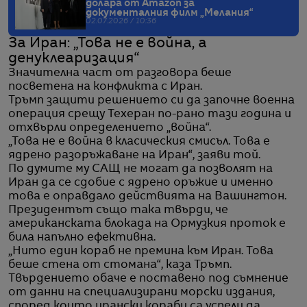
долара от Amazon за
документалния филм „Мелания“
02.07.2026 / 10:36
За Иран: „Това не е война, а
денуклеаризация“
Значителна част от разговора беше
посветена на конфликта с Иран.
Тръмп защити решението си да започне военна
операция срещу Техеран по-рано тази година и
отхвърли определението „война“.
„Това не е война в класическия смисъл. Това е
ядрено разоръжаване на Иран“, заяви той.
По думите му САЩ не могат да позволят на
Иран да се сдобие с ядрено оръжие и именно
това е оправдало действията на Вашингтон.
Президентът също така твърди, че
американската блокада на Ормузкия проток е
била напълно ефективна.
„Нито един кораб не премина към Иран. Това
беше стена от стомана“, каза Тръмп.
Твърдението обаче е поставено под съмнение
от данни на специализирани морски издания,
според които ирански кораби са успели да