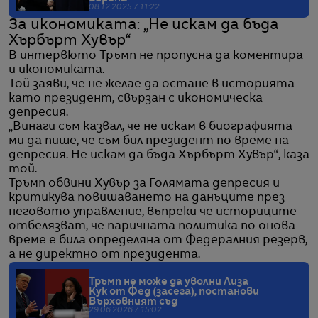
08.12.2025 / 11:22
За икономиката: „Не искам да бъда
Хърбърт Хувър“
В интервюто Тръмп не пропусна да коментира
и икономиката.
Той заяви, че не желае да остане в историята
като президент, свързан с икономическа
депресия.
„Винаги съм казвал, че не искам в биографията
ми да пише, че съм бил президент по време на
депресия. Не искам да бъда Хърбърт Хувър“, каза
той.
Тръмп обвини Хувър за Голямата депресия и
критикува повишаването на данъците през
неговото управление, въпреки че историците
отбелязват, че паричната политика по онова
време е била определяна от Федералния резерв,
а не директно от президента.
Тръмп не може да уволни Лиза
Кук от Фед (засега), постанови
Върховният съд
29.06.2026 / 15:02