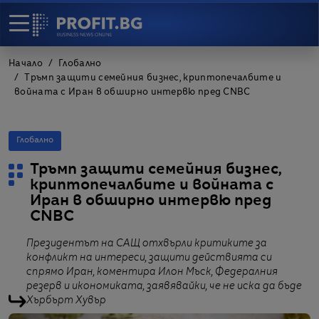
Начало
Глобално
Тръмп защити семейния бизнес, криптопечалбите и
войната с Иран в обширно интервю пред CNBC
Глобално
Тръмп защити семейния бизнес,
криптопечалбите и войната с
Иран в обширно интервю пред
CNBC
Президентът на САЩ отхвърли критиките за
конфликт на интереси, защити действията си
спрямо Иран, коментира Илон Мъск, Федералния
резерв и икономиката, заявявайки, че не иска да бъде
Хърбърт Хувър