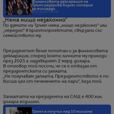
Финансовата декларация на
Тръмп разкрива бизнес империя
за милиарди
01.07.2026 / 05:26
„Няма нищо незаконно“
По думите на Тръмп няма „нищо незаконно“ или
„нередно“ в криптопроектите, свързани със
семейството му.
Президентът беше попитан и за финансовата
декларация, според която личните му приходи
през 2025 г. надхвърлят 2 млрд. долара.
В отговор той посочи, че се е отказал от
президентската си заплата.
„Не получавам заплата. Президентството е по-
висша цел от печеленето на пари“, каза той.
Заплатата на президента на САЩ е 400 хил.
долара годишно.
Тръмп е получил над 10 милиона