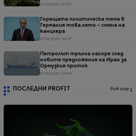
напрежението между САЩ и Иран
07.08.2026 / 07:27
Горещата политическа тема в
Германия това лято – смяна на
канцлера
07.08.2026 / 06:37
Петролът тръгна нагоре след
новите предложения на Иран за
Ормузкия проток
07.08.2026 / 04:36
ПОСЛЕДНИ PROFIT
виж още