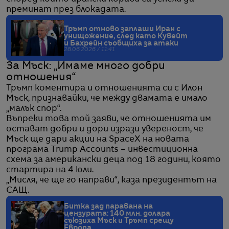
преминат през блокадата.
Тръмп отново заплаши Иран с
унищожение, след като Кувейт
и Бахрейн съобщиха за атаки
28.06.2026 / 11:41
За Мъск: „Имаме много добри
отношения“
Тръмп коментира и отношенията си с Илон
Мъск, признавайки, че между двамата е имало
„малък спор“.
Въпреки това той заяви, че отношенията им
остават добри и дори изрази увереност, че
Мъск ще дари акции на SpaceX на новата
програма Trump Accounts – инвестиционна
схема за американски деца под 18 години, която
стартира на 4 юли.
„Мисля, че ще го направи“, каза президентът на
САЩ.
Битка зад паравана на
цензурата: 140 млн. долара
съюзиха Мъск и Тръмп срещу
Европа