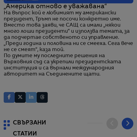
„Америка отново е уважавана“
На въпрос кой е любимият му американски
президент, Тръмп не посочи конкретно име.
Вместо това заяви, че САЩ са имали „някои
много лоши президенти“ и използва темата, за
да подчертае собственото си управление.
„Преди година и половина ни се смееха. Сега вече
не се смеят“, каза той.
По думите му последните решения на
Върховния съд са укрепили президентската
институция и са върнали международния
авторитет на Съединените щати.
СВЪРЗАНИ
СТАТИИ