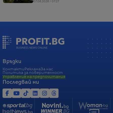
напрежението между САЩ и Иран
07.08.2026 / 07:27
Връзки
Контакти
Реклама
За нас
Политика за поверителност
Управление на предпочитания
Последвай ни