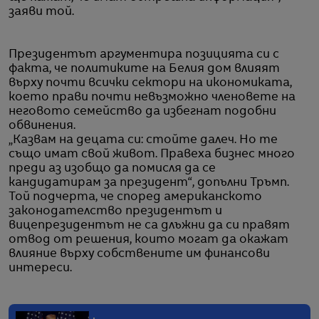
заяви той.
Президентът аргументира позицията си с
факта, че политиките на Белия дом влияят
върху почти всички сектори на икономиката,
което прави почти невъзможно членовете на
неговото семейство да избегнат подобни
обвинения.
„Казвам на децата си: стойте далеч. Но те
също имат свой живот. Правеха бизнес много
преди аз изобщо да помисля да се
кандидатирам за президент“, допълни Тръмп.
Той подчерта, че според американското
законодателство президентът и
вицепрезидентът не са длъжни да си правят
отвод от решения, които могат да окажат
влияние върху собствените им финансови
интереси.