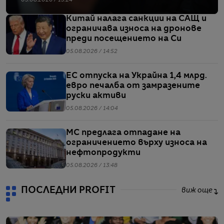
05.08.2026 / 15:24
Китай налага санкции на САЩ и
ограничава износа на дронове
преди посещението на Си
05.08.2026 / 14:52
ЕС отпуска на Украйна 1,4 млрд.
евро печалба от замразените
руски активи
05.08.2026 / 14:04
МС предлага отпадане на
ограничението върху износа на
нефтопродукти
05.08.2026 / 13:48
ПОСЛЕДНИ PROFIT
виж още