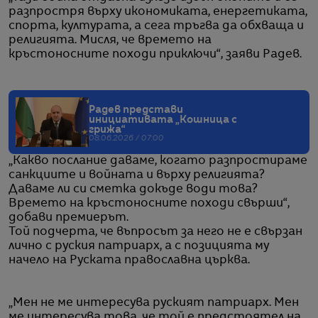
разпростря върху икономиката, енергетиката,
спорта, културата, а сега тръгва да обхваща и
религията. Мисля, че времето на
кръстоносните походи приключи“, заяви Радев.
Радев представи
инициативата „Кошница с
грижа“
08.06.2026 / 07:00
„Какво послание даваме, когато разпростираме
санкциите и войната и върху религията?
Даваме ли си сметка докъде води това?
Времето на кръстоносните походи свърши“,
добави премиерът.
Той подчерта, че въпросът за него не е свързан
лично с руския патриарх, а с позицията му
начело на Руската православна църква.
„Мен не ме интересува руският патриарх. Мен
ме интересува това, че той е предстоятел на