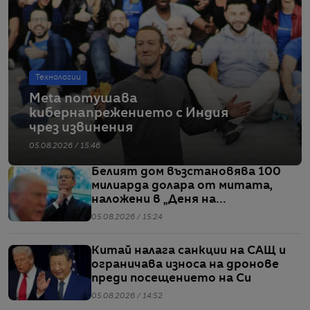
Технологии
Meta потушава
кибернапрежението с Индия
чрез извинения
05.08.2026 / 15:46
Белият дом възстановява 100
милиарда долара от митата,
наложени в „Деня на
освобождението“
05.08.2026 / 15:24
Китай налага санкции на САЩ и
ограничава износа на дронове
преди посещението на Си
05.08.2026 / 14:52