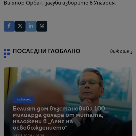
Виктор Орбан, загуби изборите в Унгария.
ПОСЛЕДНИ ГЛОБАЛНО
виж още
Глобално
Белият дом възстановява 100
милиарда долара от митата,
наложени в „Деня на
освобождението“