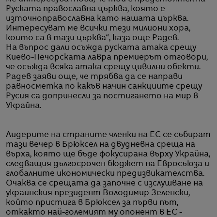
Руската православна църква, която е
източноправославна като нашата църква.
Интересуват ме всички тези милиони хора,
които са в тази църква“, каза още Радев.
На въпрос дали осъжда руската атака срещу
Киево-Печорската лавра премиерът отговори,
че осъжда всяка атака срещу цивилни обекти.
Радев заяви още, че трябва да се направи
равносметка по какъв начин санкциите срещу
Русия са допринесли за постигането на мир в
Украйна.
Лидерите на страните членки на ЕС се събират
тази вечер в Брюксел на двудневна среща на
върха, която ще бъде фокусирана върху Украйна,
следващия дългосрочен бюджет на Евросъюза и
глобалните икономически предизвикателства.
Очаква се срещата да започне с изслушване на
украинския президент Володимир Зеленски,
който пристига в Брюксел за първи път,
откакто най-големият му опонент в ЕС -