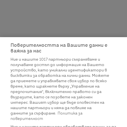
Поверителността на Вашите данни е
важна за нас
Ние и нашите
1017
партньори съхраняваме и
получаваме достъп до информация на Вашето
устройство, като уникални идентификатори в
бисквитки за обработка на лични данни. Можете
да приемете и управлявате своя избор по всяко
време, като щракнете върху „Управление на
предпочитания“, включително правото си да
възразите, като се позовете на законен
интерес. Вашият избор ще бъде оповестен на
нашите партньори и няма да повлияе на
данните за сърфиране.
Политика за
поверителност