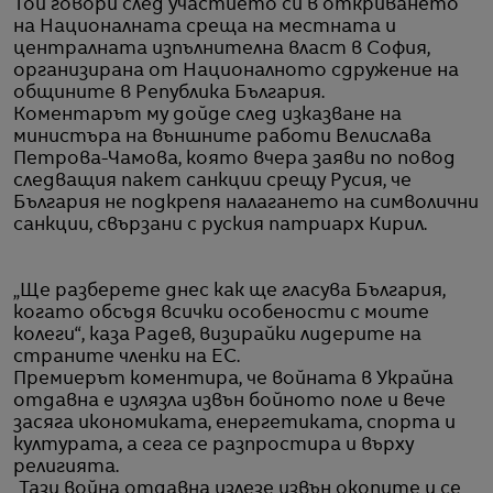
Той говори след участието си в откриването
на Националната среща на местната и
централната изпълнителна власт в София,
организирана от Националното сдружение на
общините в Република България.
Коментарът му дойде след изказване на
министъра на външните работи Велислава
Петрова-Чамова, която вчера заяви по повод
следващия пакет санкции срещу Русия, че
България не подкрепя налагането на символични
санкции, свързани с руския патриарх Кирил.
„Ще разберете днес как ще гласува България,
когато обсъдя всички особености с моите
колеги“, каза Радев, визирайки лидерите на
страните членки на ЕС.
Премиерът коментира, че войната в Украйна
отдавна е излязла извън бойното поле и вече
засяга икономиката, енергетиката, спорта и
културата, а сега се разпростира и върху
религията.
„Тази война отдавна излезе извън окопите и се