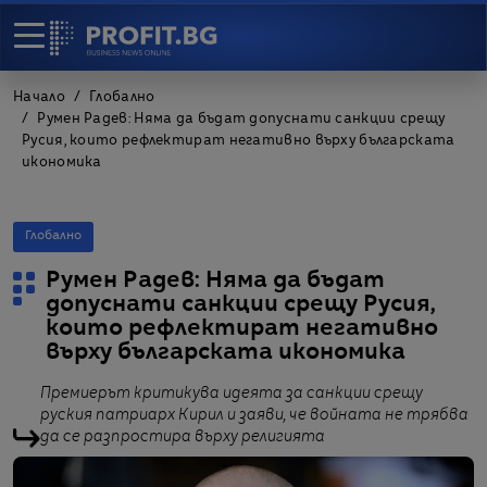
Начало
Глобално
Румен Радев: Няма да бъдат допуснати санкции срещу
Русия, които рефлектират негативно върху българската
икономика
Глобално
Румен Радев: Няма да бъдат
допуснати санкции срещу Русия,
които рефлектират негативно
върху българската икономика
Премиерът критикува идеята за санкции срещу
руския патриарх Кирил и заяви, че войната не трябва
да се разпростира върху религията