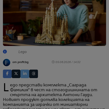
Lego
от profit.bg
05.06.2026 / 14:32
Lego представи комплекта „Саграда
Фамилия“ в чест на стогодишнината от
смъртта на архитекта Антони Гауди.
Новият продукт допълва колекцията на
компанията за играчки от миниатюрни