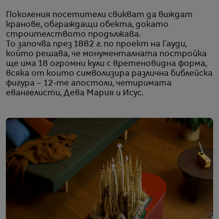
Поколения посетители свикват да виждат
кранове, обграждащи обекта, докато
строителството продължава.
То започва през 1882 г. по проект на Гауди,
който решава, че монументалната постройка
ще има 18 огромни кули с вретеновидна форма,
всяка от които символизира различна библейска
фигура – 12-те апостоли, четиримата
евангелисти, Дева Мария и Исус.