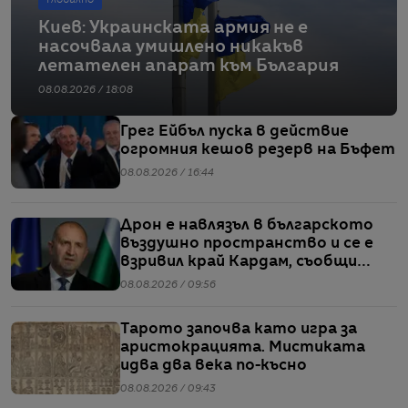
Глобално
Киев: Украинската армия не е
насочвала умишлено никакъв
летателен апарат към България
08.08.2026 / 18:08
Грег Ейбъл пуска в действие
огромния кешов резерв на Бъфет
08.08.2026 / 16:44
Дрон е навлязъл в българското
въздушно пространство и се е
взривил край Кардам, съобщи
Радев
08.08.2026 / 09:56
Тарото започва като игра за
аристокрацията. Мистиката
идва два века по-късно
08.08.2026 / 09:43