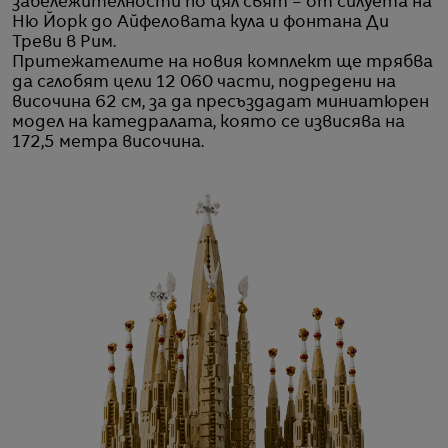
забележителности по цял свят – от силуета на
Ню Йорк до Айфеловата кула и фонтана Ди
Треви в Рим.
Притежателите на новия комплект ще трябва
да сглобят цели 12 060 части, подредени на
височина 62 см, за да пресъздадат миниатюрен
модел на катедралата, която се извисява на
172,5 метра височина.