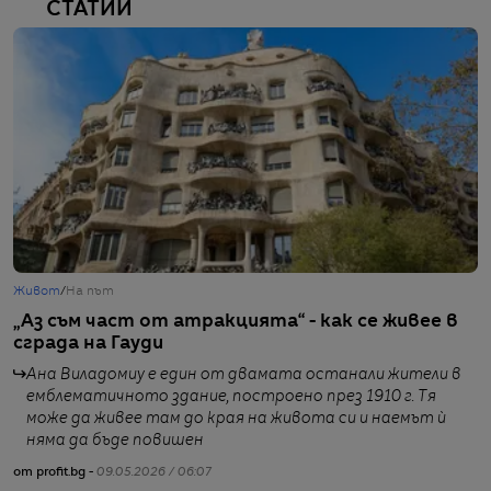
СТАТИИ
Живот
/
На път
Ж
„Аз съм част от атракцията“ - как се живее в
А
сграда на Гауди
к
Ана Виладомиу е един от двамата останали жители в
емблематичното здание, построено през 1910 г. Тя
може да живее там до края на живота си и наемът ѝ
няма да бъде повишен
от
от profit.bg -
09.05.2026 / 06:07