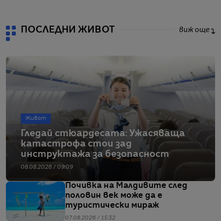
ПОСЛЕДНИ ЖИВОТ
виж още
Живот
Гледай стюардесата: Ужасяваща
катастрофа стои зад
инструктажа за безопасност
08.08.2026 / 09:09
Почивка на Малдивите след
половин век може да е
туристически мираж
07.08.2026 / 15:32