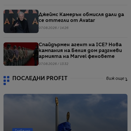
Джеймс Камерън обмисля дали да
се оттегли от Avatar
07.08.2026 / 14:26
Спайдърмен агент на ICE? Нова
кампания на Белия дом разгневи
армията на Marvel феновете
07.08.2026 / 13:32
ПОСЛЕДНИ PROFIT
виж още