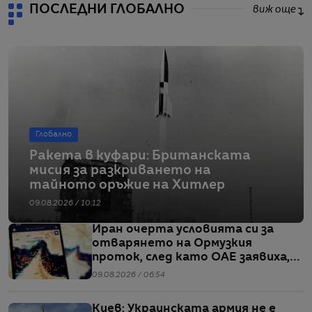
ПОСЛЕДНИ ГЛОБАЛНО
виж още
Глобално
Ракета в куфари: Британската
мисия за разкриването на
тайното оръжие на Хитлер
09.08.2026 / 10:12
Иран очерта условията си за
отварянето на Ормузкия
проток, след като ОАЕ заявиха,
че един от корабите им е бил
09.08.2026 / 06:54
обект на въздушен удар
Киев: Украинската армия не е