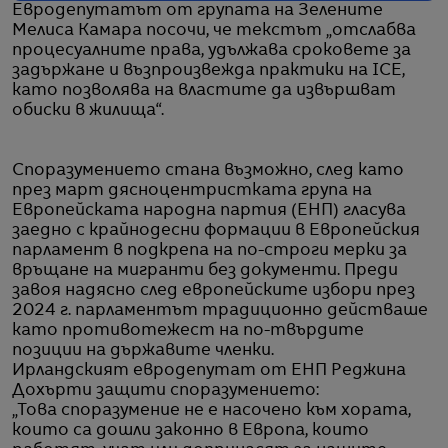
Евродепутатът от групата на Зелените
Мелиса Камара посочи, че текстът „отслабва
процесуалните права, удължава сроковете за
задържане и възпроизвежда практики на ICE,
като позволява на властите да извършват
обиски в жилища“.
Споразумението стана възможно, след като
през март дясноцентристката група на
Европейската народна партия (ЕНП) гласува
заедно с крайнодесни формации в Европейския
парламент в подкрепа на по-строги мерки за
връщане на мигранти без документи. Преди
завоя надясно след европейските избори през
2024 г. парламентът традиционно действаше
като противотежест на по-твърдите
позиции на държавите членки.
Ирландският евродепутат от ЕНП Реджина
Дохърти защити споразумението:
„Това споразумение не е насочено към хората,
които са дошли законно в Европа, които