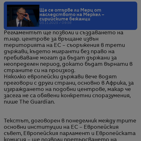
Ще се отърве ли Мерц от
наследството на Меркел –
сирийските бежанци
05.11.2025 / 09:56
Регламентът ще позволи и създаването на
т.нар. центрове за връщане извън
територията на ЕС – съоръжения в трети
държави, където мигранти без право на
пребиваване могат да бъдат държани за
неопределен период, докато бъдат върнати в
страните си на произход.
Няколко европейски държави вече водят
преговори с други страни, основно в Африка, за
изграждането на подобни центрове, макар че
засега не са обявени конкретни споразумения,
пише The Guardian.
Текстът, договорен в понеделник между трите
основни институции на ЕС – Европейския
съвет, Европейския парламент и Европейската
комисия – ще позволи претърсването на