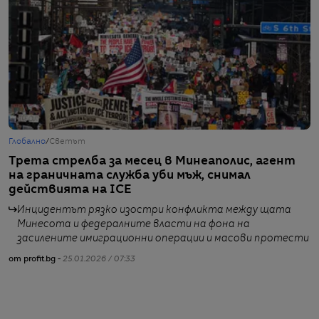
Глобално
/
Светът
Г
Трета стрелба за месец в Минеаполис, агент
П
на граничната служба уби мъж, снимал
е
действията на ICE
п
Инцидентът рязко изостри конфликта между щата
Минесота и федералните власти на фона на
засилените имиграционни операции и масови протести
от profit.bg -
25.01.2026 / 07:33
от