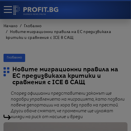
Начало
Глобално
Новите миграционни правила на ЕС предизвикаха
критики и сравнения с ICE в САЩ
Глобално
Новите миграционни правила на
ЕС предизвикаха критики и
сравнения с ICE в САЩ
Според официални представители законът ще
подобри управлението на миграцията, като позволи
повече депортации на хора без право на престой.
Други обаче смятат, че промените ще изложат
хиляди на риск от насилие и вреди