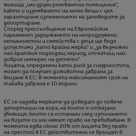
жилища „или други релевантни помещения“,
както и изземването на лични вещи с цел
гарантиране изпълнението на заповедите за
депортиране.
Според прессъобщение на Европейския
парламент задържането на непридружени
непълнолетни и семейства с деца ще бъде
допустимо „като крайна мярка“ и „за възможно
най-краткия подходящ период, отчитащ най-
добрия интерес на детето“.
Лицата, определени като риск за сигурността,
могат да получат доживотна забрана за
влизане в ЕС. В момента максималният срок на
такава забрана е 10 години.
ЕС се надява мерките да доведат до повече
депортации на хора, на които е отказано
убежище, които са останали след изтичането
на визите си или нямат право на пребиваване. В
момента едва около 20% от лицата без право
на престой в ЕС действително се връщат в