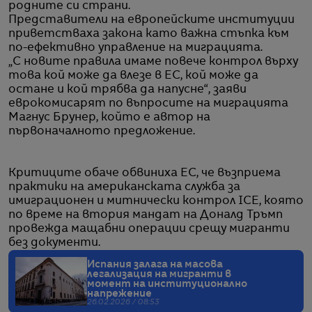
родните си страни.
Представители на европейските институции
приветстваха закона като важна стъпка към
по-ефективно управление на миграцията.
„С новите правила имаме повече контрол върху
това кой може да влезе в ЕС, кой може да
остане и кой трябва да напусне“, заяви
еврокомисарят по въпросите на миграцията
Магнус Брунер, който е автор на
първоначалното предложение.
Критиците обаче обвиниха ЕС, че възприема
практики на американската служба за
имиграционен и митнически контрол ICE, която
по време на втория мандат на Доналд Тръмп
провежда мащабни операции срещу мигранти
без документи.
Испания залага на масова
легализация на мигранти в
момент на институционално
напрежение
26.02.2026 / 08:53