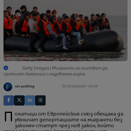
Getty Images | Мигранти се опитват да
прекосят Ламанша с надуваема лодка.
от profit.bg
03.06.2026 / 05:49
Политици от Европейския съюз обещаха да
увеличат депортациите на мигранти без
законен статут чрез нов закон, който