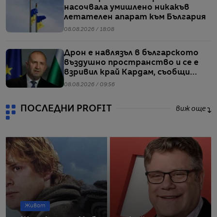
насочвала умишлено никакъв
летателен апарат към България
08.08.2026 / 18:08
Дрон е навлязъл в българското
въздушно пространство и се е
взривил край Кардам, съобщи
Радев
08.08.2026 / 09:56
ПОСЛЕДНИ PROFIT
виж още
Живот