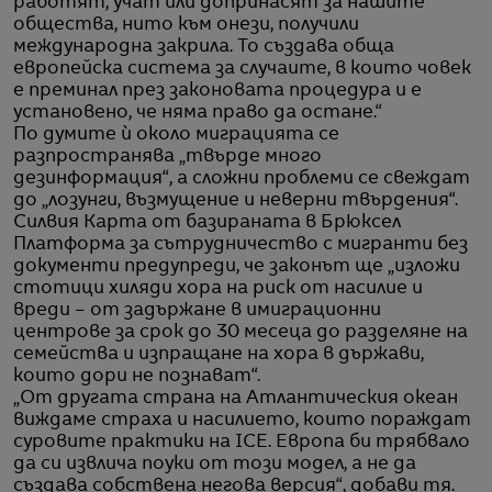
работят, учат или допринасят за нашите
общества, нито към онези, получили
международна закрила. То създава обща
европейска система за случаите, в които човек
е преминал през законовата процедура и е
установено, че няма право да остане.“
По думите ѝ около миграцията се
разпространява „твърде много
дезинформация“, а сложни проблеми се свеждат
до „лозунги, възмущение и неверни твърдения“.
Силвия Карта от базираната в Брюксел
Платформа за сътрудничество с мигранти без
документи предупреди, че законът ще „изложи
стотици хиляди хора на риск от насилие и
вреди – от задържане в имиграционни
центрове за срок до 30 месеца до разделяне на
семейства и изпращане на хора в държави,
които дори не познават“.
„От другата страна на Атлантическия океан
виждаме страха и насилието, които пораждат
суровите практики на ICE. Европа би трябвало
да си извлича поуки от този модел, а не да
създава собствена негова версия“, добави тя.