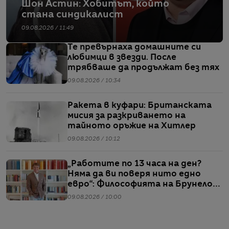
Шон Астин: Хобитът, който
стана синдикалист
09.08.2026 / 11:49
Те превърнаха домашните си
любимци в звезди. После
трябваше да продължат без тях
09.08.2026 / 10:34
Ракета в куфари: Британската
мисия за разкриването на
тайното оръжие на Хитлер
09.08.2026 / 10:12
„Работите по 13 часа на ден?
Няма да ви поверя нито едно
евро“: Философията на Брунело
Кучинели за бизнеса и живота
09.08.2026 / 10:00