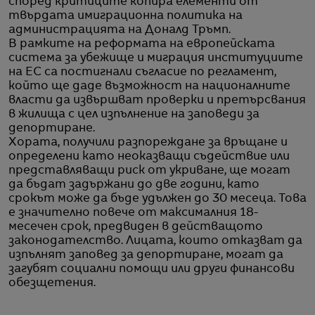
според критиците копира елементи от
твърдата имиграционна политика на
администрацията на Доналд Тръмп.
В рамките на реформата на европейската
система за убежище и миграция институциите
на ЕС са постигнали съгласие по регламент,
който ще даде възможност на националните
власти да извършват проверки и претърсвания
в жилища с цел изпълнение на заповеди за
депортиране.
Хората, получили разпореждане за връщане и
определени като неоказващи съдействие или
представляващи риск от укриване, ще могат
да бъдат задържани до две години, като
срокът може да бъде удължен до 30 месеца. Това
е значително повече от максималния 18-
месечен срок, предвиден в действащото
законодателство. Лицата, които отказват да
изпълнят заповед за депортиране, могат да
загубят социални помощи или други финансови
обезщетения.