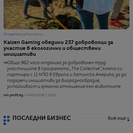
Стратегии
/
Компании
Б
Kaizen Gaming обедини 237 доброволци за
K
участие в екологични и обществени
в
инициативи
с
Общо 962 часа отделиха за доброволен труд
участниците в програмата „The Collective”, която си
партнира с 11 НПО в Европа и Латинска Америка, за да
подкрепи инициативи за биоразнообразие,
от
устойчивост и хуманно отношение към животните
от profit.bg -
14.05.2026 / 13:21
ПОСЛЕДНИ БИЗНЕС
виж още