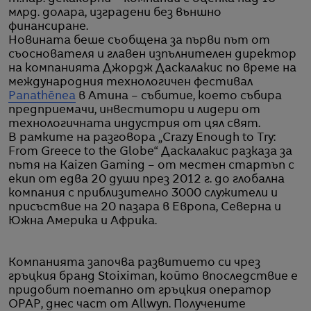
млрд. долара, изградени без външно
финансиране.
Новината беше съобщена за първи път от
съоснователя и главен изпълнителен директор
на компанията Джордж Даскалакис по време на
международния технологичен фестивал
Panathēnea
в Атина – събитие, което събира
предприемачи, инвеститори и лидери от
технологичната индустрия от цял свят.
В рамките на разговора „Crazy Enough to Try:
From Greece to the Globe“ Даскалакис разказа за
пътя на Kaizen Gaming – от местен стартъп с
екип от едва 20 души през 2012 г. до глобална
компания с приблизително 3000 служители и
присъствие на 20 пазара в Европа, Северна и
Южна Америка и Африка.
Компанията започва развитието си чрез
гръцкия бранд Stoiximan, който впоследствие е
придобит поетапно от гръцкия оператор
OPAP, днес част от Allwyn. Получените