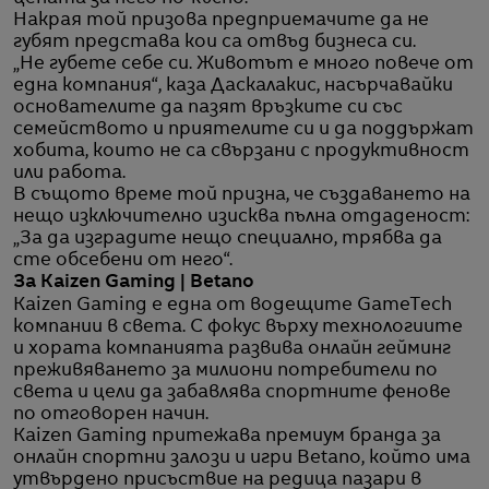
Накрая той призова предприемачите да не
губят представа кои са отвъд бизнеса си.
„Не губете себе си. Животът е много повече от
една компания“, каза Даскалакис, насърчавайки
основателите да пазят връзките си със
семейството и приятелите си и да поддържат
хобита, които не са свързани с продуктивност
или работа.
В същото време той призна, че създаването на
нещо изключително изисква пълна отдаденост:
„За да изградите нещо специално, трябва да
сте обсебени от него“.
За Kaizen Gaming | Betano
Kaizen Gaming е една от водещите GameTech
компании в света. С фокус върху технологиите
и хората компанията развива онлайн гейминг
преживяването за милиони потребители по
света и цели да забавлява спортните фенове
по отговорен начин.
Kaizen Gaming притежава премиум бранда за
онлайн спортни залози и игри Betano, който има
утвърдено присъствие на редица пазари в