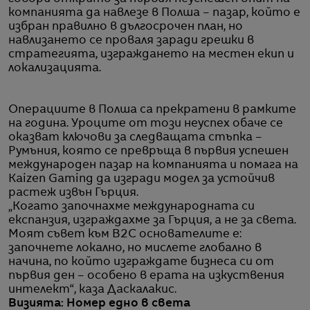
компанията да навлезе в Полша – пазар, който е
избран правилно в дългосрочен план, но
навлизането се проваля заради грешки в
стратегията, изграждането на местен екип и
локализацията.
Операциите в Полша са прекратени в рамките
на година. Уроците от този неуспех обаче се
оказват ключови за следващата стъпка –
Румъния, която се превръща в първия успешен
международен пазар на компанията и помага на
Kaizen Gaming да изгради модел за устойчив
растеж извън Гърция.
„Когато започнахме международната си
експанзия, изграждахме за Гърция, а не за света.
Моят съвет към B2C основателите е:
започнете локално, но мислете глобално в
начина, по който изграждате бизнеса си от
първия ден – особено в ерата на изкуствения
интелект“, каза Даскалакис.
Визията: Номер едно в света