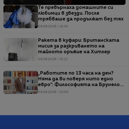
Те превърнаха домашните си
любимци в звезди. После
трябваше да продължат без тях
09.08.2026 / 10:34
Ракета в куфари: Британската
мисия за разкриването на
тайното оръжие на Хитлер
09.08.2026 / 10:12
„Работите по 13 часа на ден?
Няма да ви поверя нито едно
евро“: Философията на Брунело
Кучинели за бизнеса и живота
09.08.2026 / 10:00