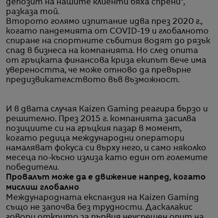
депозит на нашите клиенти бяха спрени“,
разказа той.
Второто голямо изпитание идва през 2020 г.,
когато пандемията от COVID-19 и глобалното
спиране на спортните събития водят до рязък
спад в бизнеса на компанията. Но след опита
от гръцката финансова криза екипът вече има
увереността, че може отново да превърне
предизвикателството във възможност.
И в двата случая Kaizen Gaming реагира бързо и
решително. През 2015 г. компанията засилва
позициите си на гръцкия пазар в момент,
когато редица международни оператори
намаляват фокуса си върху него, и само няколко
месеца по-късно излиза като един от големите
победители.
Провалът може да е движение напред, когато
мислиш глобално
Международната експанзия на Kaizen Gaming
също не започва без трудности. Даскалакис
говори открито за първия неуспешен опит на