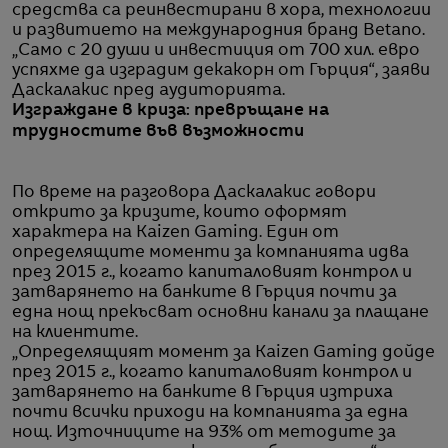
средства са реинвестирани в хора, технологии
и развитието на международния бранд Betano.
„Само с 20 души и инвестиция от 700 хил. евро
успяхме да изградим декакорн от Гърция“, заяви
Даскалакис пред аудиторията.
Изграждане в криза: превръщане на
трудностите във възможности
По време на разговора Даскалакис говори
открито за кризите, които оформят
характера на Kaizen Gaming. Един от
определящите моменти за компанията идва
през 2015 г., когато капиталовият контрол и
затварянето на банките в Гърция почти за
една нощ прекъсват основни канали за плащане
на клиентите.
„Определящият момент за Kaizen Gaming дойде
през 2015 г., когато капиталовият контрол и
затварянето на банките в Гърция изтриха
почти всички приходи на компанията за една
нощ. Източниците на 93% от методите за