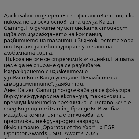
Даскалакис подчертава, че финансовите оценки
никога не са били основната цел за Kaizen
Gaming. По думите му истинската стойност
идва от изграждането на компания,
развитието на таланти и възможността хора
от Гърция да се конкурират успешно на
глобалната сцена.
„Никога не сме се стремили към оценки. Нашата
цел е да не спираме да се развиваме.
Изграждането е изключително
удовлетворяващо усещане. Печалбите са
аплодисментите“, заяви той.
Днес Kaizen Gaming продължава да се фокусира
върху международна експанзия, технологии и
премиум клиентско преживяване. Betano вече е
сред водещите iGaming брандове в глобален
мащаб, а компанията е отличавана с
престижни международни награди,
включително „Operator of the Year“ на EGR
Operator Awards и SBC Awards 2025.