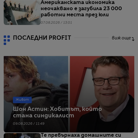
Американската икономика
неочаквано е загубила 23 000
работни места през юли
07.08.2026 / 13:01
ПОСЛЕДНИ PROFIT
виж още
Живот
Шон Астин: Хобитът, който
стана синдикалист
09.08.2026 / 11:49
Те превърнаха домашните си