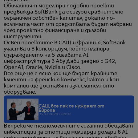
публично.
Обичайният модел при подобни проекти
предвижда SoftBank да осигури сравнително
ограничен собствен капитал, докато по-
голямата част от средствата бъдат набрани
чрез проектно финансиране и дългови
инструменти.
Освен проектите в САЩ и Франция, SoftBank
участва и в консорциум, който планира
изграждането на 5 гигавата AI
инфраструктура в Абу Даби заедно с G42,
OpenAI, Oracle, Nvidia и Cisco.
Все още не е ясно кои ще бъдат крайните
клиенти на френския комплекс, както и кои
компании ще доставят изчислителното
оборудване.
САЩ все пак се нуждаят от
Европа
05.03.2026 / 08:02
Въпреки че технологичните гиганти обещават
инвестиции за стотици милиарди долари в AI