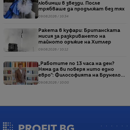
любимци в звезди. После
трябваше да продължат без тях
09.08.2026 / 10:34
Ракета в куфари: Британската
мисия за разкриването на
тайното оръжие на Хитлер
09.08.2026 / 10:12
„Работите по 13 часа на ден?
Няма да ви поверя нито едно
евро“: Философията на Брунело
Кучинели за бизнеса и живота
09.08.2026 / 10:00