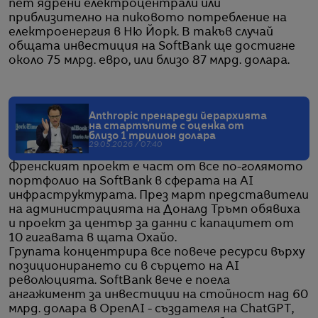
пет ядрени електроцентрали или
приблизително на пиковото потребление на
електроенергия в Ню Йорк. В такъв случай
общата инвестиция на SoftBank ще достигне
около 75 млрд. евро, или близо 87 млрд. долара.
Anthropic пренареди йерархията
на стартъпите с оценка от
близо 1 трилион долара
29.05.2026 / 07:40
Френският проект е част от все по-голямото
портфолио на SoftBank в сферата на AI
инфраструктурата. През март представители
на администрацията на Доналд Тръмп обявиха
и проект за център за данни с капацитет от
10 гигавата в щата Охайо.
Групата концентрира все повече ресурси върху
позиционирането си в сърцето на AI
революцията. SoftBank вече е поела
ангажимент за инвестиции на стойност над 60
млрд. долара в OpenAI - създателя на ChatGPT,