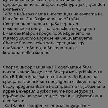
изоставането си от САЩ и Китай в
изграждането на инфраструктура за изкуствен
интелект.
Това е най-голямата инвестиция на групата на
Масайоши Сон в сферата на AI извън
Съединените щати и дава сериозен
политически импулс на френския президент
Еманюел Макрон преди провеждането на
тазгодишното издание на инициативата
Choose France - ежегодна среща между
правителството, инвеститори и
корпоративни лидери.
Според информация на FT сделката е била
постигната бързо след вечеря между Макрон и
Сон в Токио в началото на април. По време на
срещата френският президент е акцентирал
върху предимствата на страната - изобилната
ядрена енергия и ускорените процедури за
одобрение на проекти, свързани с изкуствения
интелект.
„SoftBank се гордее, че поема този значим