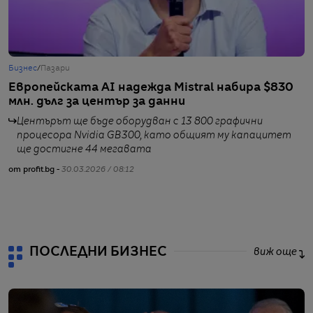
Бизнес
/
Пазари
Б
Европейската AI надежда Mistral набира $830
А
млн. дълг за център за данни
5
Центърът ще бъде оборудван с 13 800 графични
процесора Nvidia GB300, като общият му капацитет
ще достигне 44 мегавата
от profit.bg -
30.03.2026 / 08:12
от
ПОСЛЕДНИ БИЗНЕС
виж още