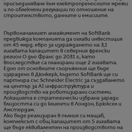
присъединяване към електропреносните мрежи
и по-облекчени регулации по отношение на
строителството, данните и емисиите.
Първоначалният ангажимент на SoftBank
предвижда компанията да оглави инвестиция
от 45 млрд. евро за изграждането на 3,1
гигавата капацитет в северния френски
регион О дьо Франс до 2031 г., като
впоследствие са планирани още 2 гигавата.
Едно от основните съоръжения ще бъде
изградено в Дюнкерк, където SoftBank ще си
партнира със Schneider Electric за създаването
на център за AI инфраструктура и
производство на роботизирани системи.
Локацията е стратегически избрана заради
близостта си до клиенти в Лондон, Брюксел и
Амстердам.
Ако бъде реализиран в пълния си мащаб,
комплексът с общ капацитет от 5 гигавата
ще бъде еквивалентен на производството на