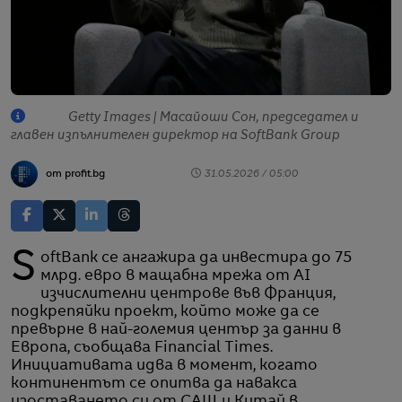
Getty Images | Масайоши Сон, председател и
главен изпълнителен директор на SoftBank Group
от profit.bg
31.05.2026 / 05:00
SoftBank се ангажира да инвестира до 75
млрд. евро в мащабна мрежа от AI
изчислителни центрове във Франция,
подкрепяйки проект, който може да се
превърне в най-големия център за данни в
Европа, съобщава Financial Times.
Инициативата идва в момент, когато
континентът се опитва да навакса