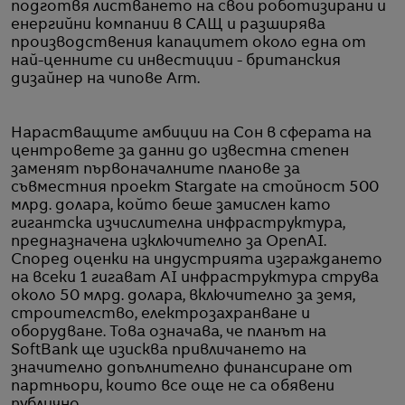
подготвя листването на свои роботизирани и
енергийни компании в САЩ и разширява
производствения капацитет около една от
най-ценните си инвестиции - британския
дизайнер на чипове Arm.
Нарастващите амбиции на Сон в сферата на
центровете за данни до известна степен
заменят първоначалните планове за
съвместния проект Stargate на стойност 500
млрд. долара, който беше замислен като
гигантска изчислителна инфраструктура,
предназначена изключително за OpenAI.
Според оценки на индустрията изграждането
на всеки 1 гигават AI инфраструктура струва
около 50 млрд. долара, включително за земя,
строителство, електрозахранване и
оборудване. Това означава, че планът на
SoftBank ще изисква привличането на
значително допълнително финансиране от
партньори, които все още не са обявени