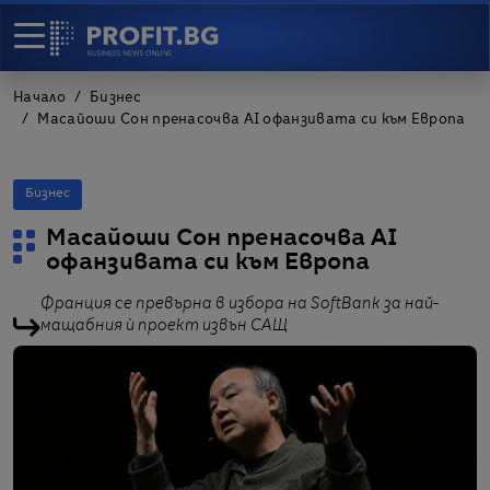
Начало
Бизнес
Масайоши Сон пренасочва AI офанзивата си към Европа
Бизнес
Масайоши Сон пренасочва AI
офанзивата си към Европа
Франция се превърна в избора на SoftBank за най-
мащабния ѝ проект извън САЩ