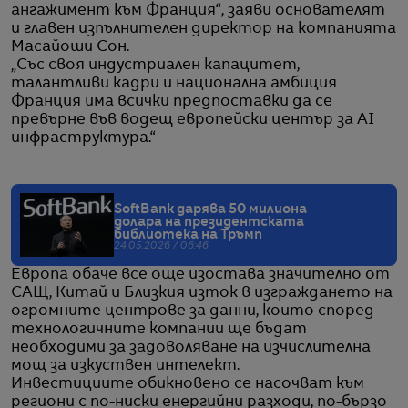
ангажимент към Франция“, заяви основателят
и главен изпълнителен директор на компанията
Масайоши Сон.
„Със своя индустриален капацитет,
талантливи кадри и национална амбиция
Франция има всички предпоставки да се
превърне във водещ европейски център за AI
инфраструктура.“
SoftBank дарява 50 милиона
долара на президентската
библиотека на Тръмп
24.05.2026 / 06:46
Европа обаче все още изостава значително от
САЩ, Китай и Близкия изток в изграждането на
огромните центрове за данни, които според
технологичните компании ще бъдат
необходими за задоволяване на изчислителна
мощ за изкуствен интелект.
Инвестициите обикновено се насочват към
региони с по-ниски енергийни разходи, по-бързо