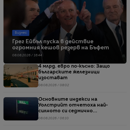
Бизнес
Грег Ейбъл пуска в действие
огромния кешов резерв на Бъфет
08.08.2026 / 16:44
4 млрд. евро по-късно: Защо
българските железници
изостават
08.08.2026 / 08:02
Основните индекси на
Уолстрийт отчетоха най-
силното си седмично
представяне от април насам
08.08.2026 / 06:10